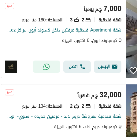
7,000
ج.م
يومياً
شقة فندقية
2
3
180 متر مربع
المساحة
:
شقة Apartment فندقية غرفتين داخل كمبوند أيون مراكز AEON Marakez - الشيخ زايد | تشطيبات فندقية وخدمات متكاملة
كومباوند ايون، 6 اكتوبر، الجيزة
الإيميل
اتصل
32,000
ج.م
شهرياً
شقة فندقية
2
2
134 متر مربع
المساحة
:
شقة فندقية مفروشة دريم لاند - غرفتين جديدة - سنوي- الوسطاء يمتنعون
كومباوند دريم لاند، 6 اكتوبر، الجيزة