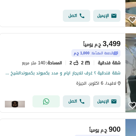
الإيميل
اتصل
3,499
ج.م
يومياً
الدفعة المقدّمة:
1,000 ج.م
شقة فندقية
2
2
140 متر مربع
المساحة
:
شقة فندقية ٢ غرف للايجار ايام و مدد بكمبوند بكمبوندالشيخ زايد
لافيدا، 6 اكتوبر، الجيزة
الإيميل
اتصل
900
ج.م
يومياً