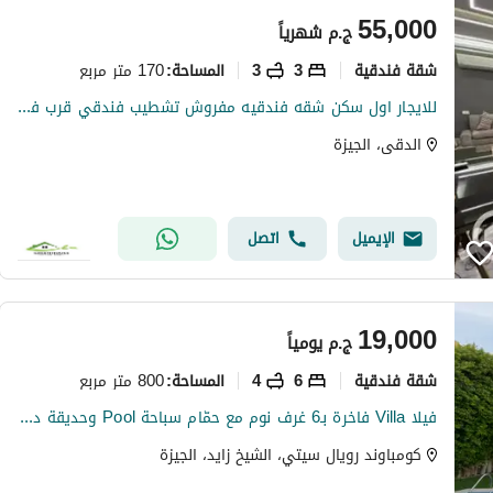
55,000
ج.م
شهرياً
شقة فندقية
3
3
170 متر مربع
المساحة
:
للايجار اول سكن شقه فندقيه مفروش تشطيب فندقي قرب فندق سفير ميدان المساحه للسكن الراقي بالدقي
الدقى، الجيزة
الإيميل
اتصل
19,000
ج.م
يومياً
شقة فندقية
6
4
800 متر مربع
المساحة
:
فيلا Villa فاخرة بـ6 غرف نوم مع حمّام سباحة Pool وحديقة داخل كمبوند رويال سيتي Royal City – الشيخ زايد Sheikh Zayed
كومباوند رويال سيتي، الشيخ زايد، الجيزة