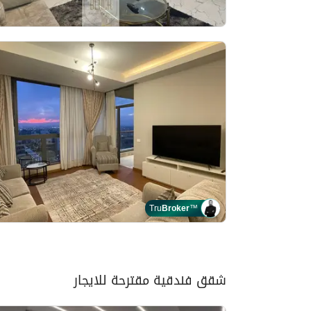
Tru
Broker
™
شقق فندقية مقترحة للايجار