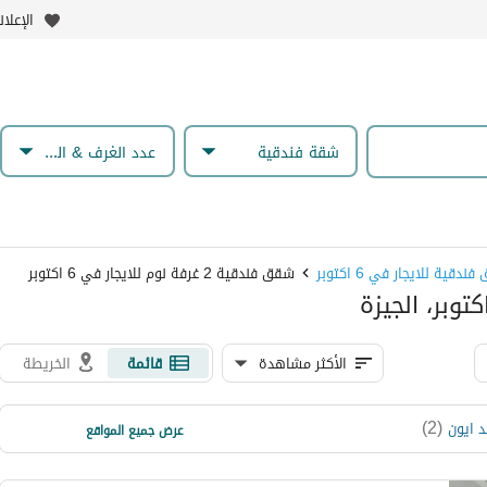
الإعلا
شقة فندقية
عدد الغرف & الحمامات
دقية للايجار في 6 اكتوبر
شقق فندقية 2 غرفة نوم للايجار في 6 اكتوبر
الأكثر مشاهدة
قائمة
الخريطة
)
1
(
)
2
(
د ايون
كومباوند دريم لاند
عرض جميع المواقع