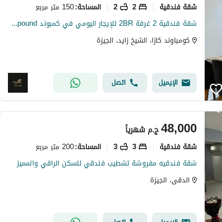
شقة فندقية
2
2
150 متر مربع
المساحة
:
شقة فندقية 2 غرفة 2BR للإيجار اليومي في كمبوند Compound بيفرلي هيلز – الشيخ زايد Beverly Hills Compound – Sheikh Zayed
كومباوند كازا، الشيخ زايد، الجيزة
الإيميل
اتصل
48,000
ج.م
شهرياً
شقة فندقية
3
3
200 متر مربع
المساحة
:
شقة فندقيه مفروشة تشطيب فندقي للسكن الراقي والمميز
الدقى، الجيزة