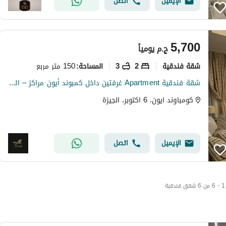
الإيميل
اتصل
5,700
ج.م
يومياً
شقة فندقية
2
3
150 متر مربع
المساحة
:
شقة فندقية Apartment غرفتين داخل كمبوند أيون مراكز – الشيخ زايد AEON Marakez – Sheikh Zayed
كومباوند ايون، 6 اكتوبر، الجيزة
الإيميل
اتصل
1 - 6 من 6 شقق فندقية