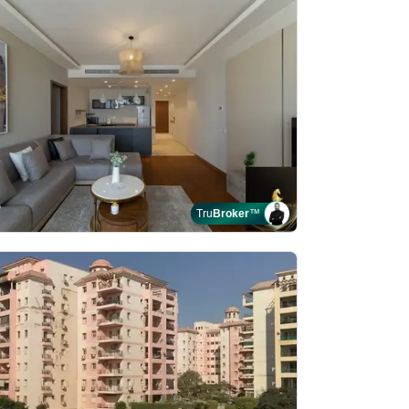
Tru
Broker
™