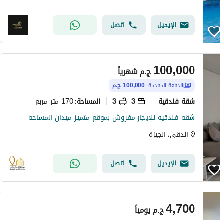
الإيميل
اتصل
100,000
ج.م
شهرياً
الدفعة المقدّمة:
100,000 ج.م
شقة فندقية
3
3
170 متر مربع
المساحة
:
شقه فندقيه للإيجار مفروش بموقع متميز ميدان المساحه
الدقى، الجيزة
الإيميل
اتصل
4,700
ج.م
يومياً