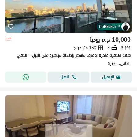
Tru
Broker
™
10,000
ج.م
يومياً
3
3
150 متر مربع
شقة فندقية فاخرة 3 غرف ماستر بإطلالة مباشرة على النيل – الدقي
الدقى، الجيزة
اتصل
الإيميل