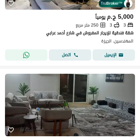
Tru
Broker
™
5,000
ج.م
يومياً
3
3
250 متر مربع
شقة فندقية للإيجار المفروش في شارع أحمد عرابي
المهندسين، الجيزة
اتصل
الإيميل