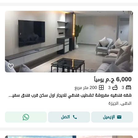
6,000
ج.م
يومياً
3
3
200 متر مربع
شقه فندقيه مفروشة تشطيب فندقي للايجار اول سكن قرب فندق سفير ميدان المساحة للسكن الراقي بالدقي
الدقى، الجيزة
اتصل
الإيميل