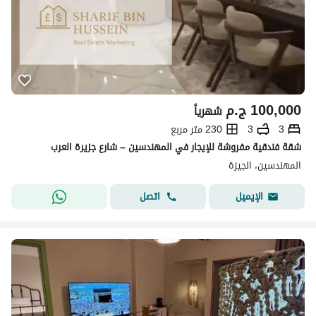
100,000
ج.م
شهرياً
3
3
230 متر مربع
شقة فندقية مفروشة للإيجار في المهندسين – شارع جزيرة العرب
المهندسين، الجيزة
اتصل
الإيميل