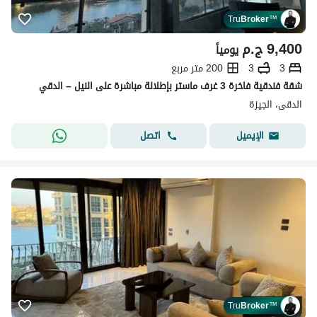
Tru
Broker
™
9,400
ج.م
يومياً
3
3
200 متر مربع
شقة فندقية فاخرة 3 غرف ماستر بإطلالة مباشرة على النيل – الدقي
الدقى، الجيزة
اتصل
الإيميل
Tru
Broker
™