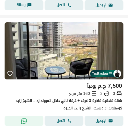
اتصل
رسالة
الإيميل
Tru
Broker
™
7,500
ج.م
يومياً
3
3
160 متر مربع
شقة فندقية فاخرة 3 غرف + غرفة ناني داخل كمبوند زد – الشيخ زايد
كومباوند زد ويست، الشيخ زايد، الجيزة
اتصل
الإيميل