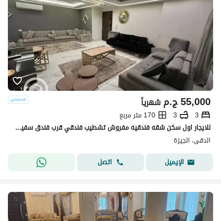
55,000
ج.م
شهرياً
3
3
170 متر مربع
للايجار اول سكن شقه فندقيه مفروش تشطيب فندقي قرب فندق سفير ميدان المساحه للسكن الراقي بالدقي
الدقى، الجيزة
اتصل
الإيميل