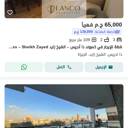
65,000
ج.م
شهرياً
الدفعة المقدّمة:
130,000 ج.م
3
2
109 متر مربع
شقة للإيجار في كمبوند ذا أدريس – الشيخ زايد Luxury Apartment for Rent in The Address – Sheikh Zayed
ذا ادريس، الشيخ زايد، الجيزة
اتصل
الإيميل