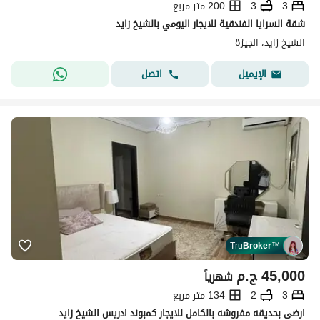
3
3
200 متر مربع
شقة السرايا الفندقية للايجار اليومي بالشيخ زايد
الشيخ زايد، الجيزة
اتصل
الإيميل
Tru
Broker
™
45,000
ج.م
شهرياً
3
2
134 متر مربع
ارضى بحديقه مفروشه بالكامل للايجار كمبوند ادريس الشيخ زايد