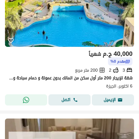
40,000
ج.م
شهرياً
مقدم 0%
3
2
200 متر مربع
شقة للإيجار 200 متر أول سكن من المالك بدون عمولة و حمام سباحة و جاردن في 6 أكتوبر بجوار جامعة نوال MSA و خلف بنزينة الإمارات و كارفور طريق الواحات
6 اكتوبر، الجيزة
اتصل
الإيميل