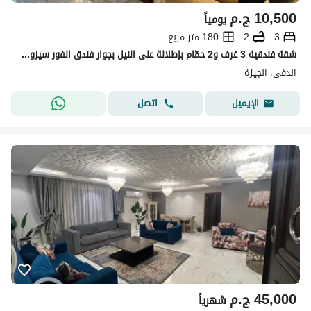
10,500
ج.م
يومياً
3
2
180 متر مربع
شقة فندقية 3 غرف و2 حمّام بإطلالة على النيل بجوار فندق الفور سيزون – الدقي، القاهرة
الدقى، الجيزة
اتصل
الإيميل
45,000
ج.م
شهرياً