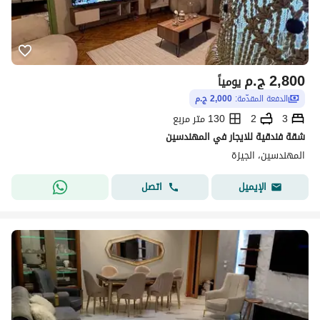
2,800
ج.م
يومياً
الدفعة المقدّمة:
2,000 ج.م
3
2
130 متر مربع
شقة فندقية للايجار في المهندسين
المهندسين، الجيزة
اتصل
الإيميل