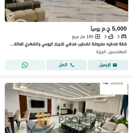
5,000
ج.م
يومياً
3
3
180 متر مربع
شقة فندقيه مفروشة تشطيب فندقي للايجار اليومي والشهري للعائلات للسكن الراقي والمميز
المهندسين، الجيزة
اتصل
الإيميل