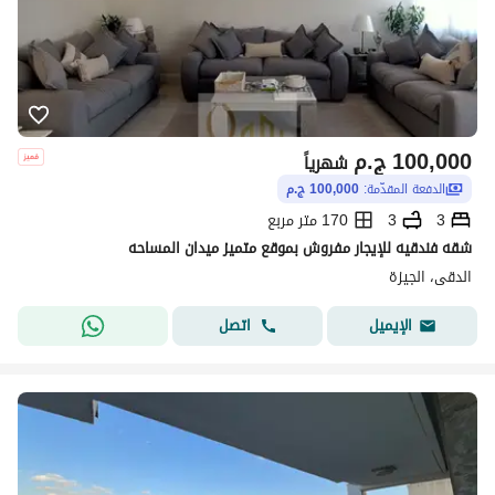
100,000
ج.م
شهرياً
الدفعة المقدّمة:
100,000 ج.م
3
3
170 متر مربع
شقه فندقيه للإيجار مفروش بموقع متميز ميدان المساحه
الدقى، الجيزة
اتصل
الإيميل