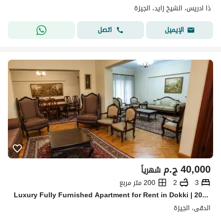
ذا ادريس، الشيخ زايد، الجيزة
اتصل
الإيميل
40,000
ج.م
شهرياً
3
2
200 متر مربع
Luxury Fully Furnished Apartment for Rent in Dokki | 200 m² | El Mesah
الدقى، الجيزة