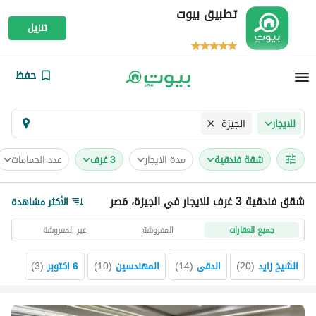
تطبيق بيوت
تنزيل
حفظ
الجيزة
للايجار
شقة فندقية
مدة الايجار
3 غرف
عدد الحمامات
شقق فندقية 3 غرف للايجار في الجيزة، مَصر
الأكثر مشاهدة
جميع العقارات
المفروشة
غير المفروشة
الشيخ زايد
(
20
)
الدقى
(
14
)
المهندسين
(
10
)
6 اكتوبر
(
3
)