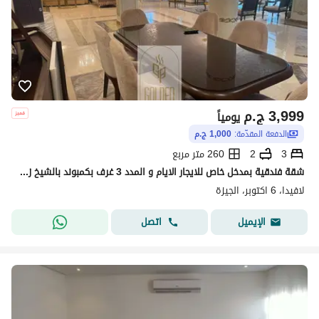
3,999
ج.م
يومياً
الدفعة المقدّمة:
1,000 ج.م
3
2
260 متر مربع
شقة فندقية بمدخل خاص للايجار الايام و المدد 3 غرف بكمبوند بالشيخ زايد
لافيدا، 6 اكتوبر، الجيزة
اتصل
الإيميل