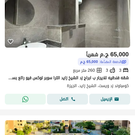
65,000
ج.م
شهرياً
الدفعة المقدّمة:
65,000 ج.م
3
3
260 متر مربع
شقه فندقيه للايجار ب ابراج زد الشيخ زايد الترا سوبر لوكس فيو رائع بسعر ممتاز
كومباوند زد ويست، الشيخ زايد، الجيزة
اتصل
الإيميل