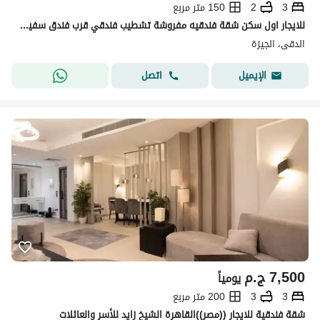
3
2
150 متر مربع
للايجار اول سكن شقة فندقيه مفروشة تشطيب فندقي قرب فندق سفير ميدان المساحه للسكن الراقي والمميز بالدقي
الدقى، الجيزة
اتصل
الإيميل
7,500
ج.م
يومياً
3
3
200 متر مربع
شقة فندقية للايجار ((مصر))القاهرة الشيخ زايد للأسر والعائلات