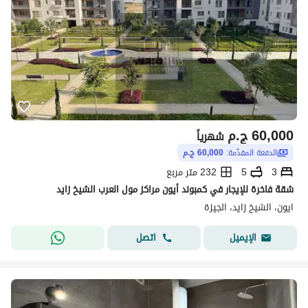
60,000
ج.م
شهرياً
الدفعة المقدّمة:
60,000 ج.م
3
5
232 متر مربع
شقة فاخرة للإيجار في كمبوند أيون مراكز مول العرب الشيخ زايد
ايون، الشيخ زايد، الجيزة
اتصل
الإيميل