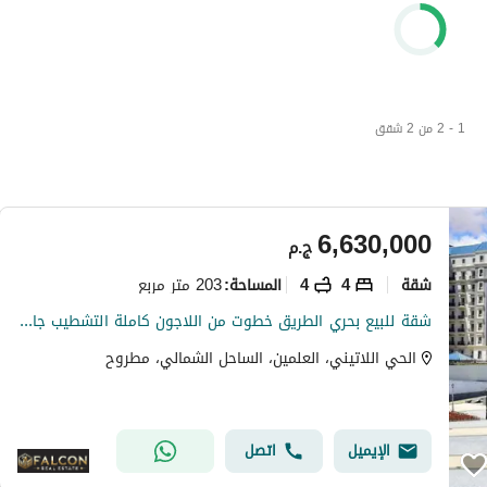
1 - 2 من 2 شقق
6,630,000
ج.م
شقة
4
4
203 متر مربع
المساحة
:
شقة للبيع بحري الطريق خطوت من اللاجون كاملة التشطيب جاهزة للمعاينة في الحي اللاتيني بمدينة العلمين الجديدة الساحل الشمالي latin district
الحي اللاتيني، العلمين، الساحل الشمالي، مطروح
الإيميل
اتصل