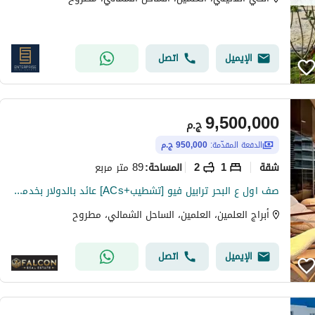
الإيميل
اتصل
9,500,000
ج.م
الدفعة المقدّمة:
950,000 ج.م
شقة
1
2
89 متر مربع
المساحة
:
صف اول ع البحر ترابيل فيو [تشطيب+ACs] عائد بالدولار بخدمه VIP في ابراج العلمين الساحل الشمالي دقايق الي مراسي و هاسيندا Alamein Towers - NORTH COAST
أبراج العلمين، العلمين، الساحل الشمالي، مطروح
الإيميل
اتصل