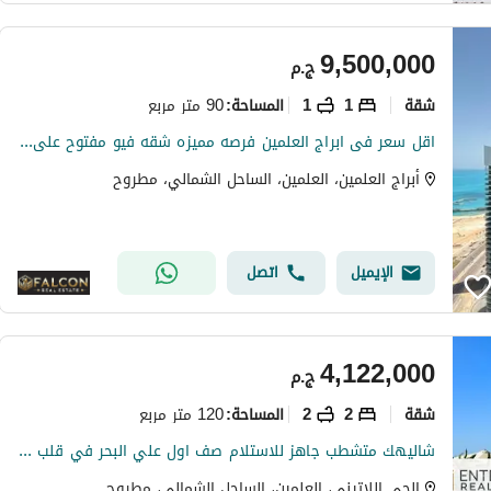
9,500,000
ج.م
شقة
1
1
90 متر مربع
المساحة
:
اقل سعر فى ابراج العلمين فرصه مميزه شقه فيو مفتوح على البحر مباشره دور مميز دقائق من مراسي Alamein towers north coast
أبراج العلمين، العلمين، الساحل الشمالي، مطروح
الإيميل
اتصل
4,122,000
ج.م
شقة
2
2
120 متر مربع
المساحة
:
شاليهك متشطب جاهز للاستلام صف اول علي البحر في قلب العلمين الجديده بجوار مارينا دقايق لسيدي عبدالرحمن و دقايق لمطار العلمين Latin City
الحي اللاتيني، العلمين، الساحل الشمالي، مطروح