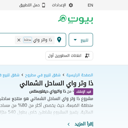
الإعدادات
حمل التطبيق
EN
ذا واتر واي
للبيع
مختلط
اعلانات المطورين أول
الصفحة الرئيسية
شقق للبيع في مطروح
شقق للبيع ف
ذا وتر واي الساحل الشمالي
•
من
ذا واترواي ديفلوبمنتس
قيد الإنشاء
منطقة الضبعة، حيث يخ
المائية. ي
وحدات متنوعة تتراوح من الاستوديوهات العملية إلى 
إقرأ المزيد
للسكان مرافق راقية تشمل فندقاً خمس نجوم، ونادياً 