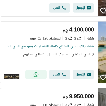
الإيميل
اتصل
4,100,000
ج.م
شقة
2
2
120 متر مربع
المساحة
:
شقه جاهزه علي المفتاح كامله التشطيبات بفيو في الحي اللاتيني الساحل الشمالي Latin Quarter Alamein بجوار مارينا و مراسي
الحي اللاتيني، العلمين، الساحل الشمالي، مطروح
الإيميل
اتصل
9,950,000
ج.م
شقة
2
2
110 متر مربع
المساحة
: