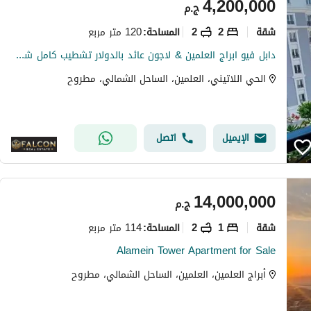
4,200,000
ج.م
شقة
2
2
120 متر مربع
المساحة
:
دابل فيو ابراج العلمين & لاجون عائد بالدولار تشطيب كامل شقه للبيع في الحي اللاتيني العلمين | Latin Quarter Alamein دقايق من مراسي و مارينا
الحي اللاتيني، العلمين، الساحل الشمالي، مطروح
الإيميل
اتصل
14,000,000
ج.م
شقة
1
2
114 متر مربع
المساحة
:
Alamein Tower Apartment for Sale
أبراج العلمين، العلمين، الساحل الشمالي، مطروح