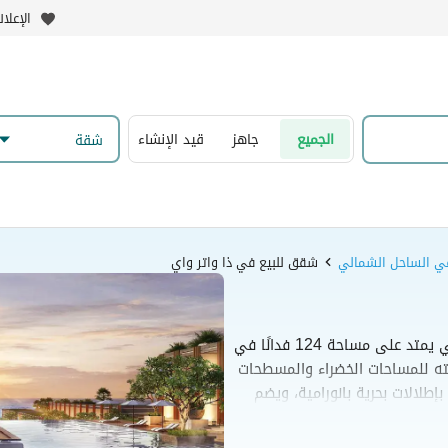
الإعلا
الجميع
جاهز
قيد الإنشاء
شقة
ي الساحل الشمالي
شقق للبيع في ذا واتر واي
مشروع ذا وتر واي الساحل الشمالي هو منتجع ساحلي يمتد على مساحة 124 فدانًا في
صص أكثر من 80% من مساحته للمساحات الخضراء والمسطحات
تميز المشروع بشاطئ خاص بطول 540 مترًا بإطلالات بحرية بانورامية، ويضم
الفلل المستقلة الواسعة. كما يوفر
شاطئياً، ومنطقة تجارية متكاملة.