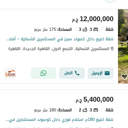
12,000,000
ج.م
شقة
3
3
175 متر مربع
المساحة
:
شقة للبيع داخل كمبوند مميز في المستثمرين الشمالية – أفضل لوكيشن في التجمع
المستثمرين الشمالية، التجمع الاول، القاهرة الجديدة، القاهرة
الإيميل
اتصل
5,400,000
ج.م
شقة
3
2
180 متر مربع
المساحة
:
شقة للبيع 180م استلام فوري داخل كومبوند المستشارين في المستثمرين الشمالية دقائق من ماكسيم مول وفيو مباشر على سوديك دايركت