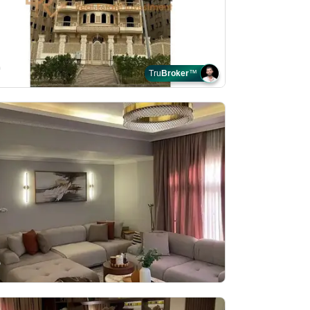
Tru
Broker
™