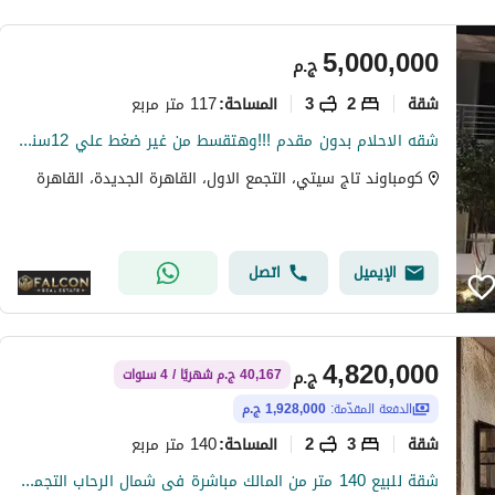
5,000,000
ج.م
شقة
2
3
117 متر مربع
المساحة
:
شقه الاحلام بدون مقدم !!!وهتقسط من غير ضغط علي 12سنه!!! اميز شقه في اميز لوكيشن باميز فيو في الكمبوند اوفر مش هيتكرر والسعر لقطه
كومباوند تاج سيتي، التجمع الاول، القاهرة الجديدة، القاهرة
الإيميل
اتصل
4,820,000
ج.م
40,167 ج.م شهريًا / 4 سنوات
الدفعة المقدّمة:
1,928,000 ج.م
شقة
3
2
140 متر مربع
المساحة
:
شقة للبيع 140 متر من المالك مباشرة فى شمال الرحاب التجمع الخامس استلام فورى