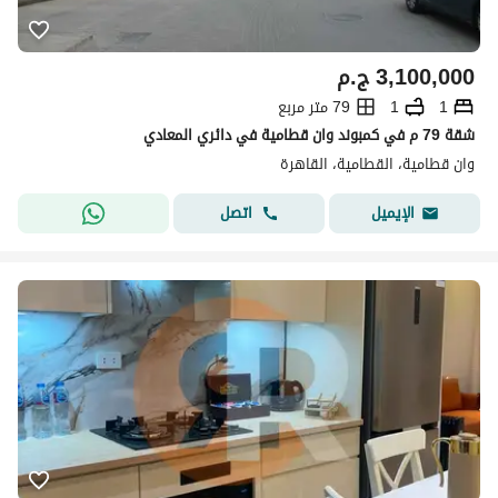
3,100,000
ج.م
1
1
79 متر مربع
شقة 79 م في كمبوند وان قطامية في دائري المعادي
وان قطامية، القطامية، القاهرة
اتصل
الإيميل