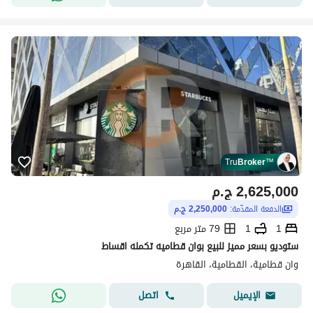
Tru
Broker
™
2,625,000
ج.م
الدفعة المقدّمة:
2,250,000 ج.م
1
1
79 متر مربع
ستوديو بسعر مميز للبيع بوان قطاميه تكمله اقساط
وان قطامية، القطامية، القاهرة
اتصل
الإيميل