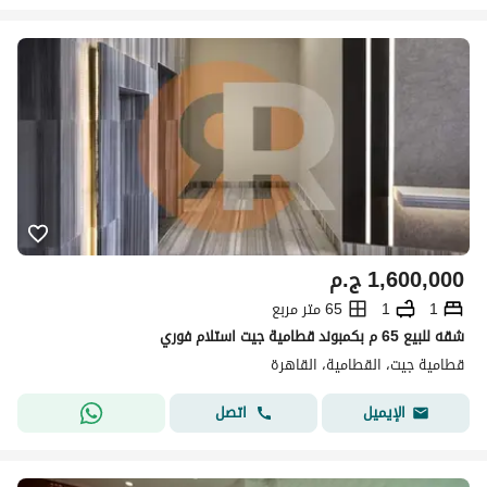
1,600,000
ج.م
1
1
65 متر مربع
شقه للبيع 65 م بكمبوند قطامية جيت استلام فوري
قطامية جيت، القطامية، القاهرة
اتصل
الإيميل