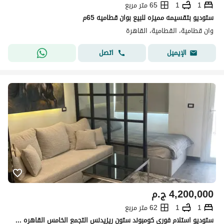
1
1
65 متر مربع
ستوديو بتقسيمه مميزه للبيع بوان قطاميه 65م
وان قطامية، القطامية، القاهرة
اتصل
الإيميل
4,200,000
ج.م
1
1
62 متر مربع
ستوديو استلام فوري كومبوند ستون ريزيدنس التجمع الخامس القاهره الجديده