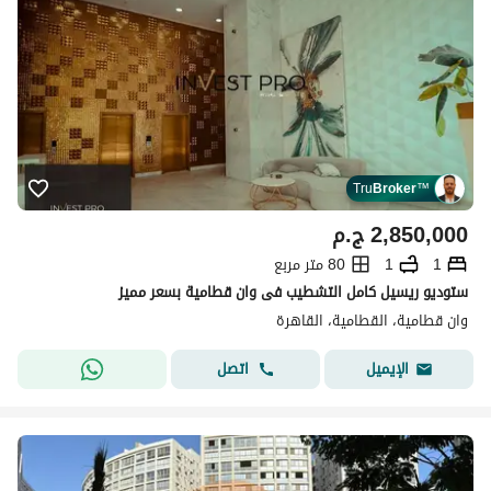
Tru
Broker
™
2,850,000
ج.م
1
1
80 متر مربع
ستوديو ريسيل كامل التشطيب فى وان قطامية بسعر مميز
وان قطامية، القطامية، القاهرة
اتصل
الإيميل