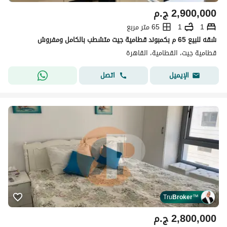
2,900,000
ج.م
1
1
65 متر مربع
شقه للبيع 65 م بكمبوند قطامية جيت متشطب بالكامل ومفروش
قطامية جيت، القطامية، القاهرة
اتصل
الإيميل
Tru
Broker
™
2,800,000
ج.م