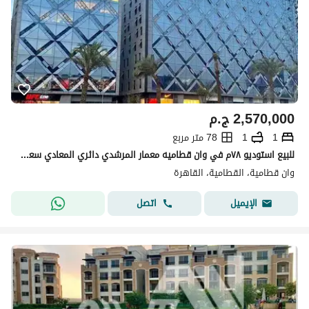
2,570,000
ج.م
1
1
78 متر مربع
للبيع استوديو ٧٨م في وان قطاميه معمار المرشدي دائري المعادي سعر مميز _ تكمله اقساط
وان قطامية، القطامية، القاهرة
اتصل
الإيميل