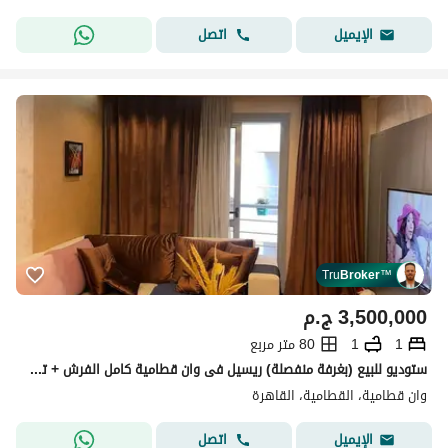
اتصل
الإيميل
Tru
Broker
™
3,500,000
ج.م
1
1
80 متر مربع
ستوديو للبيع (بغرفة منفصلة) ريسيل فى وان قطامية كامل الفرش + تكييف مركزى
وان قطامية، القطامية، القاهرة
اتصل
الإيميل