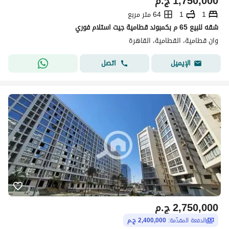
1,750,000
ج.م
1
1
64 متر مربع
شقه للبيع 65 م بكمبوند قطامية جيت استلام فوري
وان قطامية، القطامية، القاهرة
اتصل
الإيميل
2,750,000
ج.م
الدفعة المقدّمة:
2,400,000 ج.م