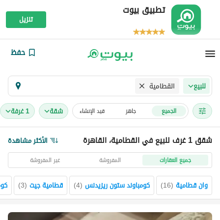
تطبيق بيوت
تنزيل
حفظ
القطامية
للبيع
شقة
1 غرفة
الجميع
جاهز
قيد الإنشاء
شقق 1 غرف للبيع في القطامية، القاهرة
الأكثر مشاهدة
جميع العقارات
المفروشة
غير المفروشة
وان قطامية
(
16
)
كومباوند ستون ريزيدنس
(
4
)
قطامية جيت
(
3
)
كوم