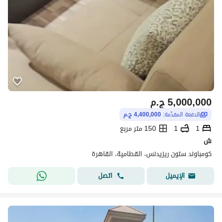
5,000,000
ج.م
الدفعة المقدّمة:
4,400,000 ج.م
1
1
150 متر مربع
ش
كومباوند ستون ريزيدنس، القطامية، القاهرة
اتصل
الإيميل