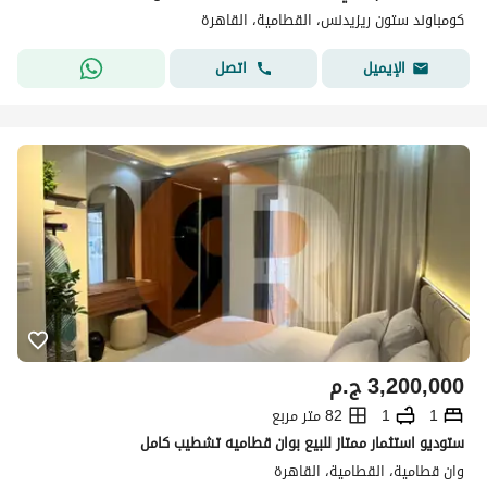
كومباوند ستون ريزيدنس، القطامية، القاهرة
اتصل
الإيميل
3,200,000
ج.م
1
1
82 متر مربع
ستوديو استثمار ممتاز للبيع بوان قطاميه تشطيب كامل
وان قطامية، القطامية، القاهرة