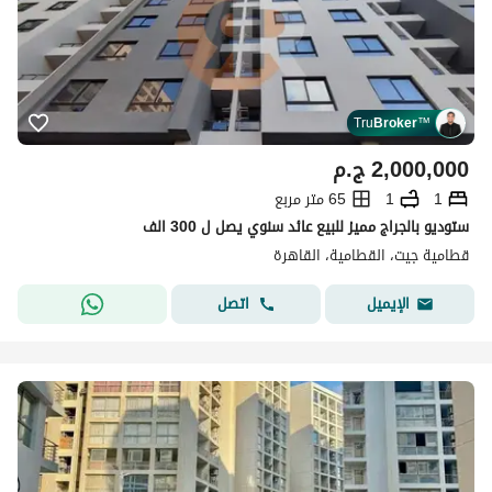
Tru
Broker
™
2,000,000
ج.م
1
1
65 متر مربع
ستوديو بالجراج مميز للبيع عائد سنوي يصل ل 300 الف
قطامية جيت، القطامية، القاهرة
اتصل
الإيميل