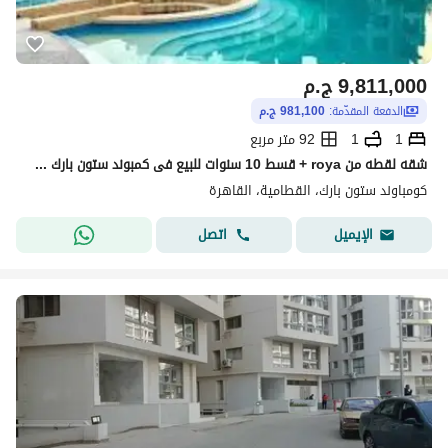
9,811,000
ج.م
الدفعة المقدّمة:
981,100 ج.م
1
1
92 متر مربع
شقه لقطه من roya + قسط 10 سنوات للبيع فى كمبوند ستون بارك stone park بالقرب من الجامعه الامريكيه القرب من ميفيدا وفى ظهر وان نينتى
كومباوند ستون بارك، القطامية، القاهرة
اتصل
الإيميل