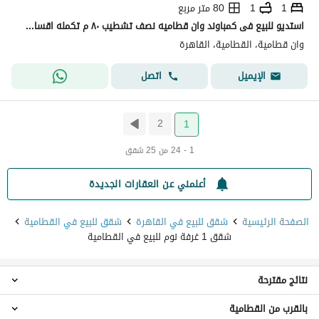
1
1
80 متر مربع
استديو للبيع فى كمباوند وان قطاميه نصف تشطيب ٨٠ م تكمله اقساط بسعر رائع
وان قطامية، القطامية، القاهرة
اتصل
الإيميل
2
1
1 - 24 من 25 شقق
أعلمني عن العقارات الجديدة
الصفحة الرئيسية
شقق للبيع في القاهرة
شقق للبيع في القطامية
شقق 1 غرفة نوم للبيع في القطامية
نتائج مقترحة
بالقرب من القطامية
استوديو للبيع في القطامية