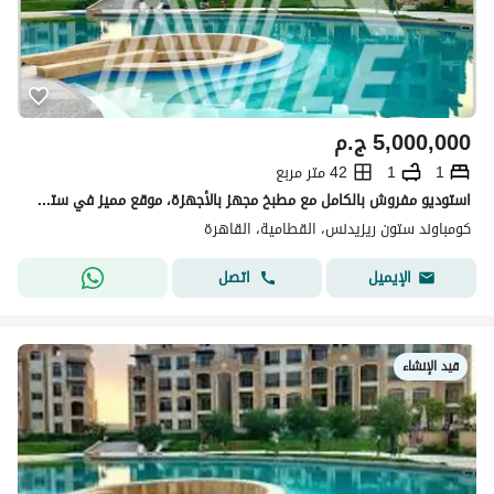
5,000,000
ج.م
1
1
42 متر مربع
استوديو مفروش بالكامل مع مطبخ مجهز بالأجهزة، موقع مميز في ستون ريزيدنس - القاهرة الجديدة
كومباوند ستون ريزيدنس، القطامية، القاهرة
اتصل
الإيميل
قيد الإنشاء