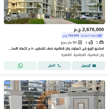
2,670,000
ج.م
الدفعة المقدّمة:
320,000 ج.م
1
1
80 متر مربع
استديو للبيع فى كمباوند وان قطاميه نصف تشطيب ٨٠ م تكمله اقساط بسعر رائع
وان قطامية، القطامية، القاهرة
اتصل
الإيميل