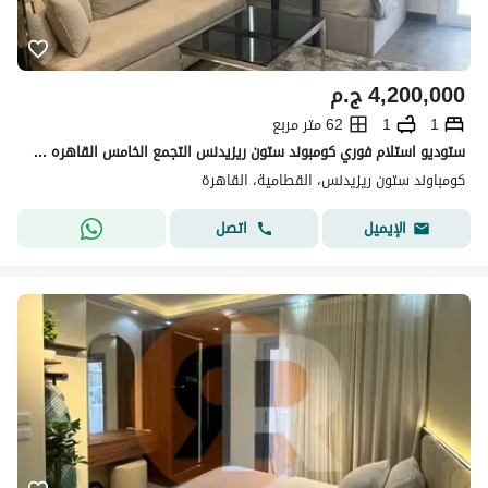
4,200,000
ج.م
1
1
62 متر مربع
ستوديو استلام فوري كومبوند ستون ريزيدنس التجمع الخامس القاهره الجديده
كومباوند ستون ريزيدنس، القطامية، القاهرة
اتصل
الإيميل