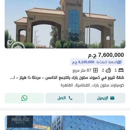
7,600,000
ج.م
الدفعة المقدّمة:
6,100,000 ج.م
1
2
87 متر مربع
شقة للبيع في كمبوند ستون بارك بالتجمع الخامس – مرحلة ذا هيلز – استلام قريب
كومباوند ستون بارك، القطامية، القاهرة
اتصل
الإيميل