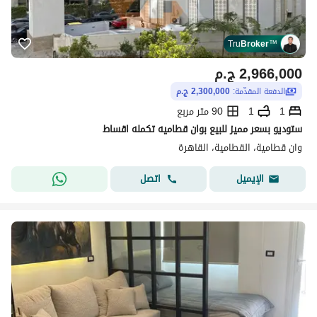
Tru
Broker
™
2,966,000
ج.م
الدفعة المقدّمة:
2,300,000 ج.م
1
1
90 متر مربع
ستوديو بسعر مميز للبيع بوان قطاميه تكمله اقساط
وان قطامية، القطامية، القاهرة
اتصل
الإيميل