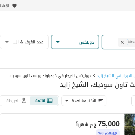
الإعلا
عدد الغرف & الحمامات
دوبلكس
ختلط
للايجار في الشيخ زايد
دوبليكس للايجار في كومباوند ويست تاون سوديك
 تاون سوديك، الشيخ زايد
الأكثر مشاهدة
قائمة
الخريطة
75,000
ج.م
شهرياً
مقدم 0%