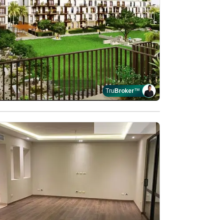
Tru
Broker
™