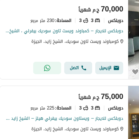
70,000
ج.م
شهرياً
دوبلكس
3
3
230 متر مربع
المساحة
:
دوبلكس للايجار – كمباوند ويست تاون سوديك بيفرلي ، الشيخ زايد بجوار كازا اول سكن Duplex For Rent Compound West Town SODIC Beverly Hills El Sheikh Zayed
كومباوند ويست تاون سوديك، الشيخ زايد، الجيزة
الإيميل
اتصل
75,000
ج.م
شهرياً
دوبلكس
3
3
225 متر مربع
المساحة
:
دوبلكس للايجار – ويستاون سوديك بيفرلي هيلز – الشيخ زايد Duplex for Rent – Westown SODIC Beverly Hills – Sheikh Zayed
كومباوند ويست تاون سوديك، الشيخ زايد، الجيزة