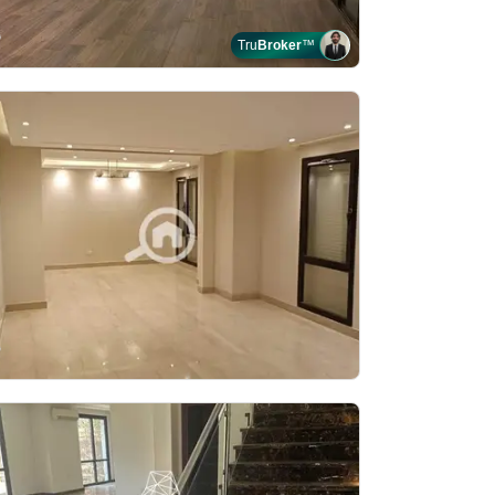
Tru
Broker
™