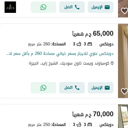
الإيميل
اتصل
65,000
ج.م
شهرياً
دوبلكس
3
3
260 متر مربع
المساحة
:
دوبلكس علوي للايجار بسعر خيالي مساحة 260 م بأقل سعر للمتر elshiekh zayed كومبوند بيفرلي هيلز Beverly Hills ويست تاون سوديك
كومباوند ويست تاون سوديك، الشيخ زايد، الجيزة
الإيميل
اتصل
70,000
ج.م
شهرياً
دوبلكس
3
3
250 متر مربع
المساحة
: