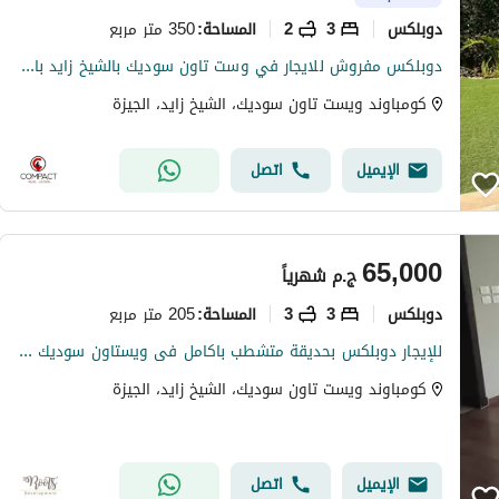
دوبلكس
3
2
350 متر مربع
المساحة
:
دوبلكس مفروش للايجار في وست تاون سوديك بالشيخ زايد بالمطبخ و التكيفات و لوكيشن ممتاز و فيو رائعFurnished duplex for rent in Westown Sodic, Sheikh Zaye
كومباوند ويست تاون سوديك، الشيخ زايد، الجيزة
الإيميل
اتصل
65,000
ج.م
شهرياً
دوبلكس
3
3
205 متر مربع
المساحة
:
للإيجار دوبلكس بحديقة متشطب باكامل فى ويستاون سوديك الشيخ زايد For Rent Fully Finished Duplex with garden at Westown Sodic Al Sheikh Zayed
كومباوند ويست تاون سوديك، الشيخ زايد، الجيزة
الإيميل
اتصل