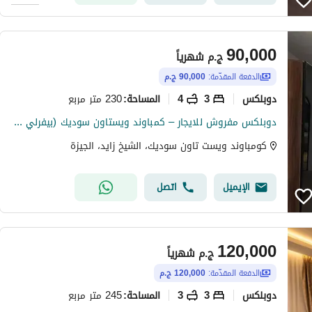
90,000
ج.م
شهرياً
الدفعة المقدّمة:
90,000 ج.م
دوبلكس
3
4
230 متر مربع
المساحة
:
دوبلكس مفروش للايجار – كمباوند ويستاون سوديك (بيفرلي هيلز) – الشيخ زايد فرش راقي Duplex For Rent Fully Furnished Compound Westown SODIC Beverly Hills El Sheikh Zayed
كومباوند ويست تاون سوديك، الشيخ زايد، الجيزة
الإيميل
اتصل
120,000
ج.م
شهرياً
الدفعة المقدّمة:
120,000 ج.م
دوبلكس
3
3
245 متر مربع
المساحة
: