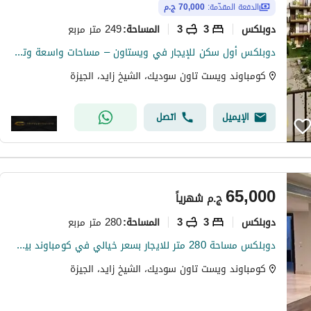
الدفعة المقدّمة:
70,000 ج.م
دوبلكس
3
3
249 متر مربع
المساحة
:
دوبلكس أول سكن للإيجار في ويستاون – مساحات واسعة وتشطيب راقي داخل أرقى كمبوندات الشيخ زايد
كومباوند ويست تاون سوديك، الشيخ زايد، الجيزة
الإيميل
اتصل
65,000
ج.م
شهرياً
دوبلكس
3
3
280 متر مربع
المساحة
:
دوبلكس مساحة 280 متر للايجار بسعر خيالي في كومباوند بيفرلي هيلز ويست تاون الشيخ زايد el sheikh zayed
كومباوند ويست تاون سوديك، الشيخ زايد، الجيزة