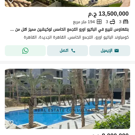
13,500,000
ج.م
3
3
194 متر مربع
بنتهاوس للبيع في الباتيو اورو التجمع الخامس لوكيشين مميز اقل من سعر السوق استلام فوري elpatio oro
كومباوند الباتيو اورو، التجمع الخامس، القاهرة الجديدة، القاهرة
اتصل
الإيميل