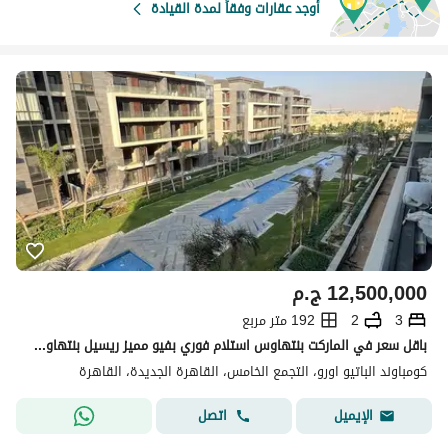
أوجد عقارات وفقاً لمدة القيادة
12,500,000
ج.م
3
2
192 متر مربع
باقل سعر في الماركت بنتهاوس استلام فوري بفيو مميز ريسيل بنتهاوس 3 غرف جاهزه للمعاينه في اي وقت للبيع في Patio Oro
كومباوند الباتيو اورو، التجمع الخامس، القاهرة الجديدة، القاهرة
اتصل
الإيميل