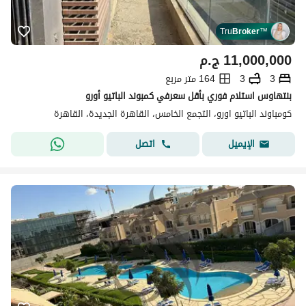
Tru
Broker
™
11,000,000
ج.م
3
3
164 متر مربع
بنتهاوس استلام فوري بأقل سعرفي كمبوند الباتيو أورو
كومباوند الباتيو اورو، التجمع الخامس، القاهرة الجديدة، القاهرة
اتصل
الإيميل