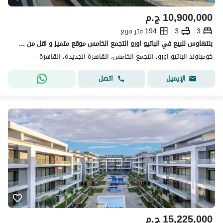
10,900,000
ج.م
3
3
194 متر مربع
بنتهاوس للبيع في الباتيو اورو التجمع الخامس موقع متميز و اقل من سعر السوق EL Patio ORO
كومباوند الباتيو اورو، التجمع الخامس، القاهرة الجديدة، القاهرة
اتصل
الإيميل
15,225,000
ج.م