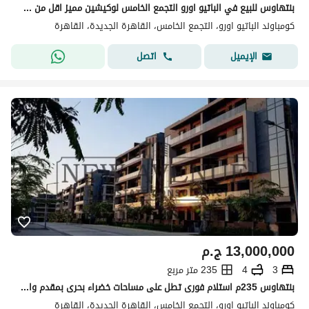
بنتهاوس للبيع في الباتيو اورو التجمع الخامس لوكيشين مميز اقل من سعر السوق استلام فوري elpatio oro
كومباوند الباتيو اورو، التجمع الخامس، القاهرة الجديدة، القاهرة
اتصل
الإيميل
13,000,000
ج.م
3
4
235 متر مربع
بنتهاوس 235م استلام فورى تطل على مساحات خضراء بحرى بمقدم واقساط في PATIO ORO
كومباوند الباتيو اورو، التجمع الخامس، القاهرة الجديدة، القاهرة