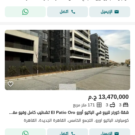
اتصل
الإيميل
13,470,000
ج.م
3
3
171 متر مربع
شقة كورنر للبيع في الباتيو أورو El Patio Oro تشطيب كامل وفيو مفتوح شامل المطبخ والتكييفات بموقع مميز استلام فوري
كومباوند الباتيو اورو، التجمع الخامس، القاهرة الجديدة، القاهرة
اتصل
الإيميل