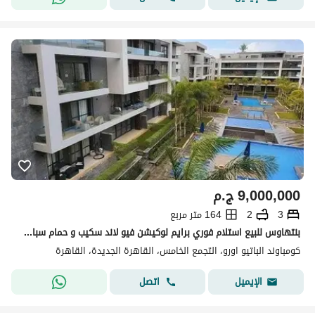
9,000,000
ج.م
3
2
164 متر مربع
بنتهاوس للبيع استلام فوري برايم لوكيشن فيو لاند سكيب و حمام سباحة في الباتيو اورو لافيستا التجمع الخامس القاهرة الجديدة El patio oro
كومباوند الباتيو اورو، التجمع الخامس، القاهرة الجديدة، القاهرة
اتصل
الإيميل