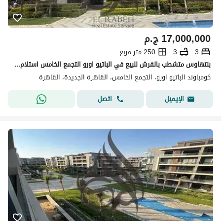
17,000,000
ج.م
3
3
250 متر مربع
بنتهاوس متشطب بالفرش للبيع في الباتيو اورو التجمع الخامس استلام فوري موقع مميز اقل من سعر السوق Elpatio Oro
كومباوند الباتيو اورو، التجمع الخامس، القاهرة الجديدة، القاهرة
اتصل
الإيميل