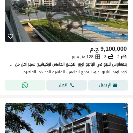
9,100,000
ج.م
2
3
128 متر مربع
بنتهاوس للبيع في الباتيو اورو التجمع الخامس لوكيشين مميز اقل من سعر السوق استلام فوري elpatio oro
كومباوند الباتيو اورو، التجمع الخامس، القاهرة الجديدة، القاهرة
اتصل
الإيميل