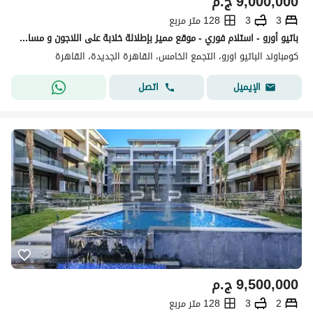
9,000,000
ج.م
3
3
128 متر مربع
باتيو أورو - استلام فوري - موقع مميز بإطلالة خلابة على اللاجون و مساحات خضراء - بنتهاوس مع سطح للبيع في باتيو أورو - القاهرة الجديدة
كومباوند الباتيو اورو، التجمع الخامس، القاهرة الجديدة، القاهرة
اتصل
الإيميل
9,500,000
ج.م
2
3
128 متر مربع