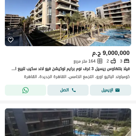
9,000,000
ج.م
3
2
164 متر مربع
فيلا بنتهاوس ريسيل 3 غرف نوم برايم لوكيشن فيو لاند سكيب للبيع استلام فوري فى كمبوند الباتيو اورا التجمع الخامس القاهرة الجديدة El Patio Oro New Cairo
كومباوند الباتيو اورو، التجمع الخامس، القاهرة الجديدة، القاهرة
اتصل
الإيميل