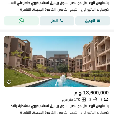
بنتهاوس للبيع اقل من سعر السوق ريسيل استلام فوري جاهز علي السكن في الباتيو اورو لافيستا في قلب الجولدن سكوير بفيو علي لاند سكيب
كومباوند الباتيو اورو، التجمع الخامس، القاهرة الجديدة، القاهرة
اتصل
الإيميل
13,600,000
ج.م
3
3
170 متر مربع
بنتهاوس للبيع اقل من سعر السوق ريسيل استلام فوري متشطبة بالتكييفات في كمبوند فيفيث سكوير_ المراسم باميز اطلاله
كومباوند الباتيو اورو، التجمع الخامس، القاهرة الجديدة، القاهرة