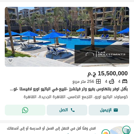
15,500,000
ج.م
4
4
256 متر مربع
بأقل اوفر بنتهاوس بفيو وتر فيتشرز -للبيع-في الباتيو اورو لافيستا -لوكيشن مميز-استلام فوري
كومباوند الباتيو اورو، التجمع الخامس، القاهرة الجديدة، القاهرة
اتصل
الإيميل
اقض وقتًا أقل في التنقل إلى العمل أو المدرسة أو إلى أصدقائك