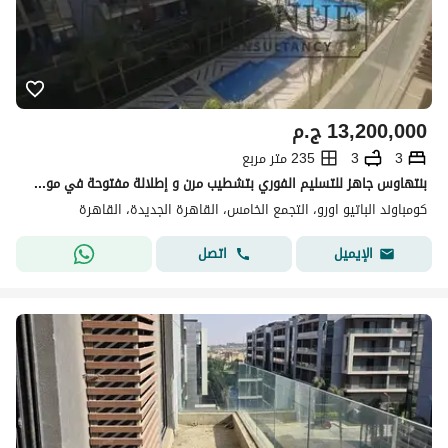
13,200,000
ج.م
3
3
235 متر مربع
بنتهاوس جاهز للتسليم الفوري بتشطيب مرن و إطلالة مفتوحة في موقع متميز في باتيو أورو القاهرة الجديدة Patio Oro تطوير شركة لا فيستا للتطوير العقاري
كومباوند الباتيو اورو، التجمع الخامس، القاهرة الجديدة، القاهرة
اتصل
الإيميل