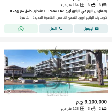
3
3
164 متر مربع
بنتهاوس للبيع في الباتيو أورو El Patio Oro تشطيب كامل مع روف 100 متر وتراس واسع بموقع مميز داخل كمبوند راقي بالتجمع الخامس
كومباوند الباتيو اورو، التجمع الخامس، القاهرة الجديدة، القاهرة
اتصل
الإيميل
9,100,000
ج.م
2
3
128 متر مربع