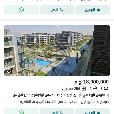
اتصل
الإيميل
18,000,000
ج.م
3
4
256 متر مربع
بنتهاوس للبيع في الباتيو اورو التجمع الخامس لوكيشين مميز اقل من سعر السوق استلام فوري elpatio oro
كومباوند الباتيو اورو، التجمع الخامس، القاهرة الجديدة، القاهرة
اتصل
الإيميل