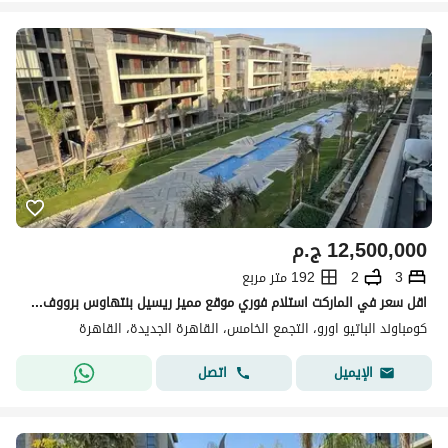
12,500,000
ج.م
3
2
192 متر مربع
اقل سعر في الماركت استلام فوري موقع مميز ريسيل بنتهاوس برووف 3 غرف جاهزه للمعاينه في اي وقت في Patio Oro
كومباوند الباتيو اورو، التجمع الخامس، القاهرة الجديدة، القاهرة
اتصل
الإيميل