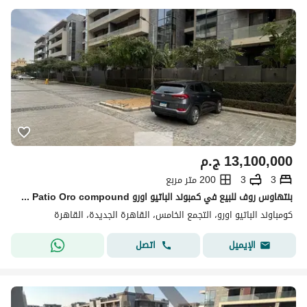
13,100,000
ج.م
3
3
200 متر مربع
بنتهاوس روف للبيع في كمبوند الباتيو اورو El Patio Oro compound فيو مميز داخل الكمبوند بموقع مميزقريب من جميع الخدمات
كومباوند الباتيو اورو، التجمع الخامس، القاهرة الجديدة، القاهرة
اتصل
الإيميل