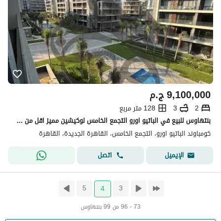
9,100,000
ج.م
2
3
128 متر مربع
بنتهاوس للبيع في الباتيو اورو التجمع الخامس لوكيشين مميز اقل من سعر السوق استلام فوري
كومباوند الباتيو اورو، التجمع الخامس، القاهرة الجديدة، القاهرة
اتصل
الإيميل
5
3
4
73 - 96 من 99 بنتهاوس