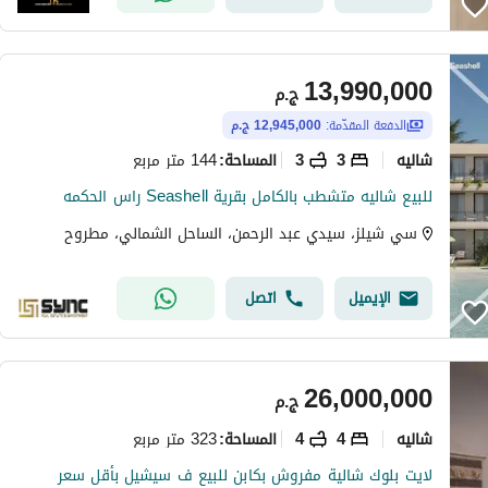
13,990,000
ج.م
الدفعة المقدّمة:
12,945,000 ج.م
شاليه
3
3
144 متر مربع
المساحة
:
للبيع شاليه متشطب بالكامل بقرية Seashell راس الحكمه
سي شيلز، سيدي عبد الرحمن، الساحل الشمالي، مطروح
الإيميل
اتصل
26,000,000
ج.م
شاليه
4
4
323 متر مربع
المساحة
:
لايت بلوك شالية مفروش بكابن للبيع ف سيشيل بأقل سعر