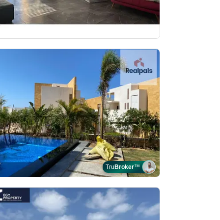
Tru
Broker
™