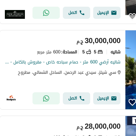
الإيميل
اتصل
30,000,000
ج.م
شاليه
5
5
600 متر مربع
المساحة
:
شاليه أرضي 600 متر - حمام سباحه خاص - مفروش بالكامل - بحري صريح (( sea shell ))
سي شيلز، سيدي عبد الرحمن، الساحل الشمالي، مطروح
الإيميل
اتصل
28,000,000
ج.م