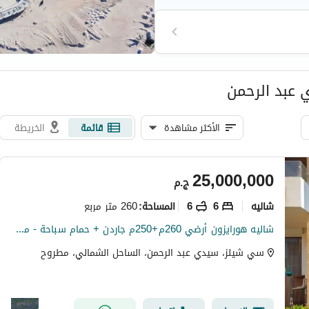
عبد الرحمن
الأكثر مشاهدة
قائمة
الخريطة
25,000,000
ج.م
شاليه
6
6
260 متر مربع
المساحة
:
شاليه هورايزون أرضي 260م+250م جاردن + حمام سباحة - مفروش بالكامل - برايم لوكيشن وبأرخص سعر ف الماركت في سي شيل الساحل الشمالي فأستفيد الان - seashell
سي شيلز، سيدي عبد الرحمن، الساحل الشمالي، مطروح