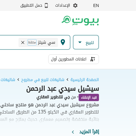
الإعدادات
حمل التطبيق
EN
سي شيلز
للبيع
مختلط
اعلانات المطورين أول
الصفحة الرئيسية
شاليهات للبيع في مطروح
شاليهات 
سيشيل سيدي عبد الرحمن
•
من
جي للتطوير العقاري
قيد الإنشاء
مشروع سيشيل سيدي عبد الرحمن هو منتجع ساحلي 
للتطوير العقاري في الكيلو 135 
بنائية منخفضة وتصميم معماري حديث يمتزج مع المسا
الصناعية وشاطئ خاص ونادٍ اجتماعي. كما يقدم خيارا
إقرأ المزيد
الصغيرة إلى الفلل المستقلة، مما يجعله وجهة مثالي