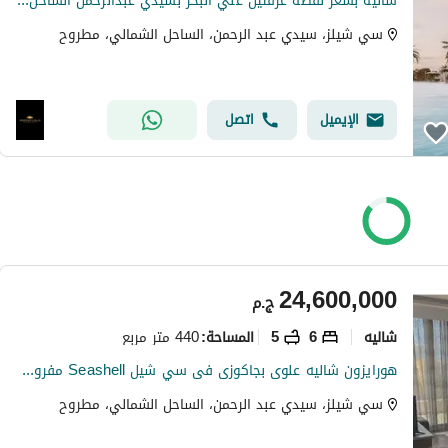
شاليه بسعر لقطه غرفتين علي البحر بسيدي عبدالرحمن الساحل الشمالي بجانب هاسيندا و سي شيلز
سي شيلز، سيدي عبد الرحمن، الساحل الشمالي، مطروح
الإيميل
اتصل
24,600,000
ج.م
شاليه
6
5
440 متر مربع
المساحة
:
هورايزون شاليه علوى بجاكوزى فى سي شيل Seashell مفروش ٤٤٠ متر موقع مميز
سي شيلز، سيدي عبد الرحمن، الساحل الشمالي، مطروح