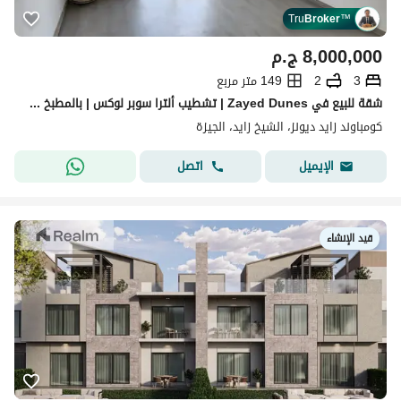
Tru
Broker
™
8,000,000
ج.م
3
2
149 متر مربع
شقة للبيع في Zayed Dunes | تشطيب ألترا سوبر لوكس | بالمطبخ والتكييفات
كومباوند زايد ديونز، الشيخ زايد، الجيزة
اتصل
الإيميل
قيد الإنشاء