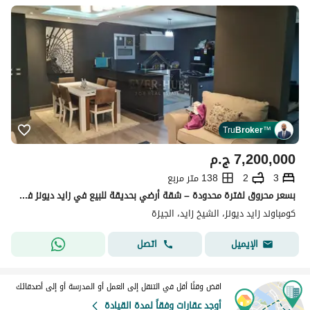
Tru
Broker
™
7,200,000
ج.م
3
2
138 متر مربع
بسعر محروق لفترة محدودة – شقة أرضي بحديقة للبيع في زايد ديونز فرصة مميزة لامتلاك شقة بتشطيب راقٍ داخل كمبوند زايد ديونز، أحد أرقى كمبوندات الشيخ زايد
كومباوند زايد ديونز، الشيخ زايد، الجيزة
اتصل
الإيميل
اقض وقتًا أقل في التنقل إلى العمل أو المدرسة أو إلى أصدقائك
أوجد عقارات وفقاً لمدة القيادة