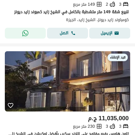
3
2
149 متر مربع
للبيع شقة 149 متر متشطبة بالكامل في الشيخ زايد كمبوند زايد ديونز
كومباوند زايد ديونز، الشيخ زايد، الجيزة
اتصل
الإيميل
قيد الإنشاء
11,035,000
ج.م
3
3
230 متر مربع
تاون هاوس بفيو مفتوح على اللاند سكيب بأفضل لوكيشن فى الشيخ زايد بجوار بيفرلى هيلز