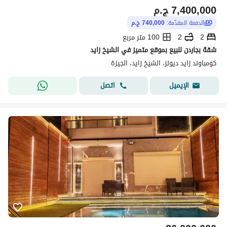
7,400,000
ج.م
الدفعة المقدّمة:
740,000 ج.م
2
2
100 متر مربع
شقة بجاردن للبيع بموقع متميز في الشيخ زايد
كومباوند زايد ديونز، الشيخ زايد، الجيزة
اتصل
الإيميل