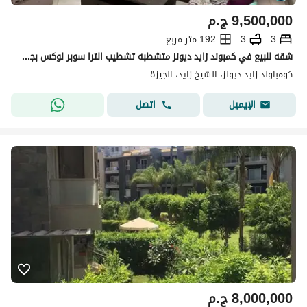
9,500,000
ج.م
3
3
192 متر مربع
شقه للبيع في كمبوند زايد ديونز متشطبه تشطيب الترا سوبر لوكس بجوار كبوند the adress , zayed regency
كومباوند زايد ديونز، الشيخ زايد، الجيزة
اتصل
الإيميل
8,000,000
ج.م