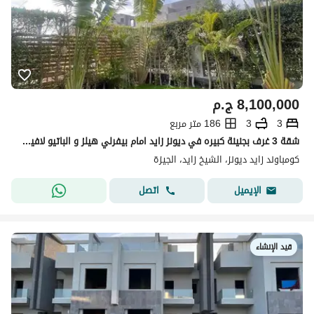
8,100,000
ج.م
3
3
186 متر مربع
شقة 3 غرف بجنينة كبيره في ديونز زايد امام بيفرلي هيلز و الباتيو لافيستا و الكارما و سوديك ويست
كومباوند زايد ديونز، الشيخ زايد، الجيزة
اتصل
الإيميل
قيد الإنشاء