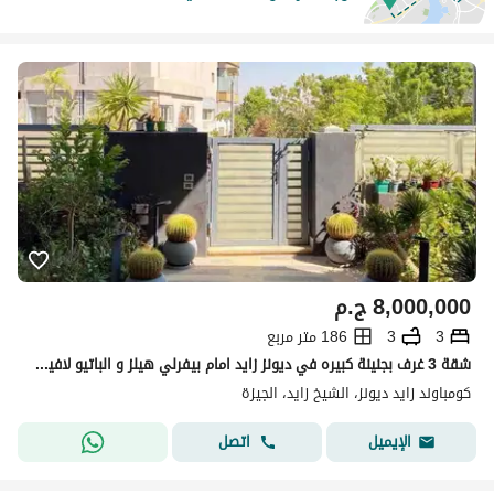
8,000,000
ج.م
3
3
186 متر مربع
شقة 3 غرف بجنينة كبيره في ديونز زايد امام بيفرلي هيلز و الباتيو لافيستا و الكارما و سوديك ويست
كومباوند زايد ديونز، الشيخ زايد، الجيزة
اتصل
الإيميل