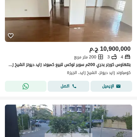
10,900,000
ج.م
4
3
200 متر مربع
بنتهاوس كورنر بحري 200م سوبر لوكس للبيع كمبوند زايد ديونز الشيخ زايد zayed dunes sheikh zayed
كومباوند زايد ديونز، الشيخ زايد، الجيزة
اتصل
الإيميل