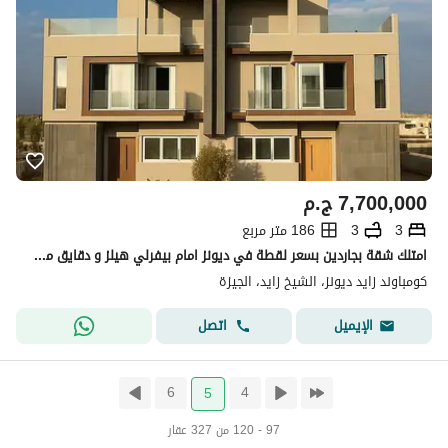
7,700,000
ج.م
3
3
186 متر مربع
امتلك شقة بجاردين بسعر لقطة في ديونز امام بيفرلي هيلز و دقايق من وصلة دهشور
كومباوند زايد ديونز، الشيخ زايد، الجيزة
اتصل
الإيميل
6
4
5
97 - 120 من 327 عقار