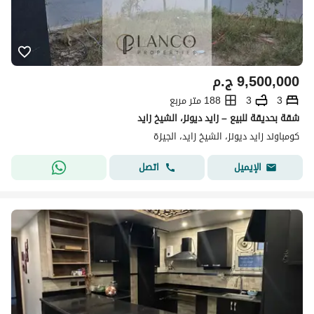
9,500,000
ج.م
3
3
188 متر مربع
شقة بحديقة للبيع – زايد ديونز، الشيخ زايد
كومباوند زايد ديونز، الشيخ زايد، الجيزة
اتصل
الإيميل