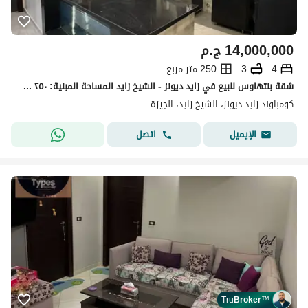
14,000,000
ج.م
4
3
250 متر مربع
شقة بنتهاوس للبيع في زايد ديونز - الشيخ زايد المساحة المبنية: ٢٥٠ متر مربع مساحة السطح: ١٤٨ متر مربع ٤ غرف نوم، منها غرفتا نوم رئيسيتان ٣ حمامات منط
كومباوند زايد ديونز، الشيخ زايد، الجيزة
اتصل
الإيميل
Tru
Broker
™