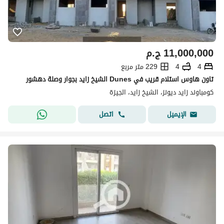
11,000,000
ج.م
4
4
229 متر مربع
تاون هاوس استلام قريب في Dunes الشيخ زايد بجوار وصلة دهشور
كومباوند زايد ديونز، الشيخ زايد، الجيزة
اتصل
الإيميل