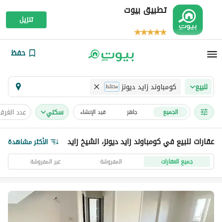
تطبيق بيوت
تنزيل
حفظ
كومباوند زايد ديونز
للبيع
مختلط
سكني
عدد الغرف
الجميع
جاهز
قيد الإنشاء
عقارات للبيع في كومباوند زايد ديونز، الشيخ زايد
الأكثر مشاهدة
جميع العقارات
المفروشة
غير المفروشة