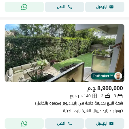
اتصل
الإيميل
Tru
Broker
™
8,900,000
ج.م
3
2
140 متر مربع
شقة للبيع بحديقة خاصة في زايد ديونز (مجهزة بالكامل)
كومباوند زايد ديونز، الشيخ زايد، الجيزة
اتصل
الإيميل