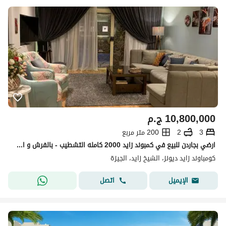
10,800,000
ج.م
3
2
200 متر مربع
ارضي بجاردن للبيع في كمبوند زايد 2000 كامله التشطيب - بالفرش و الاجهزه - الشيخ زايد
كومباوند زايد ديونز، الشيخ زايد، الجيزة
اتصل
الإيميل