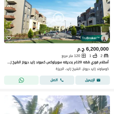
Tru
Broker
™
6,200,000
ج.م
2
1
120 متر مربع
أستلام فوري شقه 120م بحديقه سوبرلوكس كمبوند زايد ديونز الشيخ زايد
كومباوند زايد ديونز، الشيخ زايد، الجيزة
اتصل
الإيميل