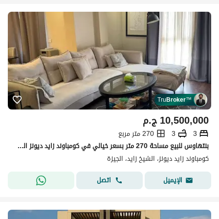
Tru
Broker
™
10,500,000
ج.م
3
3
270 متر مربع
بنتهاوس للبيع مساحة 270 متر بسعر خيالي في كومباوند زايد ديونز الشيخ زايد el sheikh zayed
كومباوند زايد ديونز، الشيخ زايد، الجيزة
اتصل
الإيميل