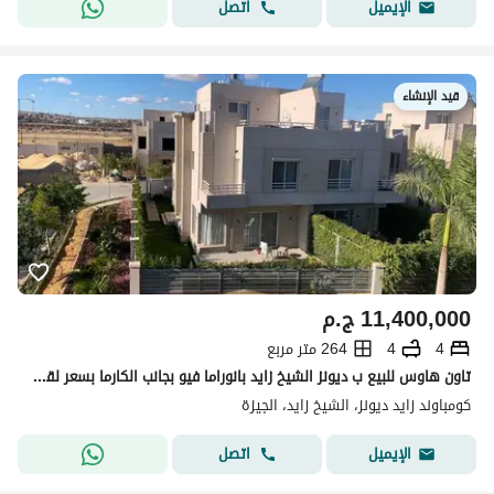
اتصل
الإيميل
قيد الإنشاء
11,400,000
ج.م
4
4
264 متر مربع
تاون هاوس للبيع ب ديونز الشيخ زايد بانوراما فيو بجانب الكارما بسعر لقطه
كومباوند زايد ديونز، الشيخ زايد، الجيزة
اتصل
الإيميل