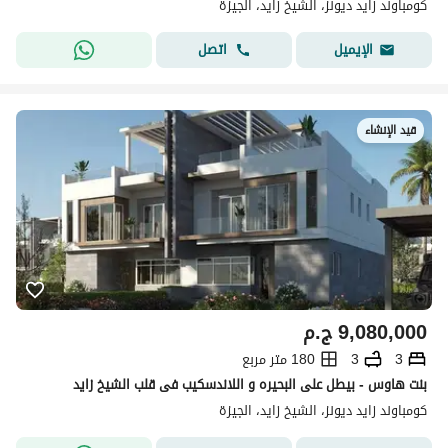
كومباوند زايد ديونز، الشيخ زايد، الجيزة
اتصل
الإيميل
قيد الإنشاء
9,080,000
ج.م
3
3
180 متر مربع
بنت هاوس - بيطل على البحيره و اللاندسكيب فى قلب الشيخ زايد
كومباوند زايد ديونز، الشيخ زايد، الجيزة