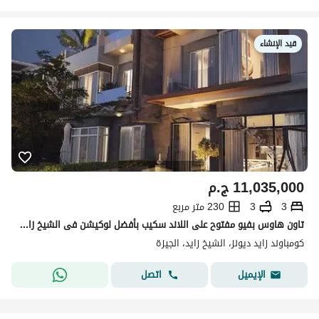
قيد الإنشاء
11,035,000
ج.م
3
3
230 متر مربع
تاون هاوس بفيو مفتوح على اللاند سكيب بأفضل لوكيشن فى الشيخ زايد بجوار بيفرلى هيلز
كومباوند زايد ديونز، الشيخ زايد، الجيزة
اتصل
الإيميل