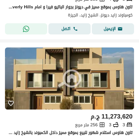
تاون هاوس بموقع مميز في ديونز بجوار الباتيو فيرا و امام Beverly Hills و بالقرب من Arkan Plaza
كومباوند زايد ديونز، الشيخ زايد، الجيزة
اتصل
الإيميل
11,273,620
ج.م
3
3
256 متر مربع
تاون هاوس استلام شهور للبيع بموقع مميز داخل الكمبوند بالشيخ زايد امام بيفرلي هيلز