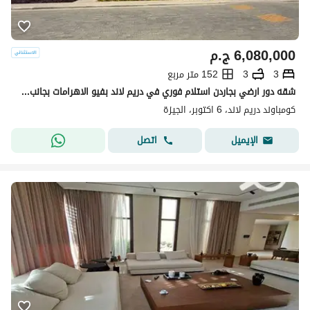
6,080,000
ج.م
3
3
152 متر مربع
شقه دور ارضي بجاردن استلام فوري في دريم لاند بفيو الاهرامات بجانب مول مصر
كومباوند دريم لاند، 6 اكتوبر، الجيزة
اتصل
الإيميل