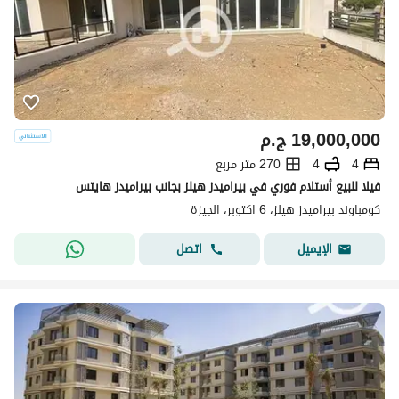
19,000,000
ج.م
4
4
270 متر مربع
فيلا للبيع أستلام فوري في بيراميدز هيلز بجانب بيراميدز هايتس
كومباوند بيراميدز هيلز، 6 اكتوبر، الجيزة
اتصل
الإيميل