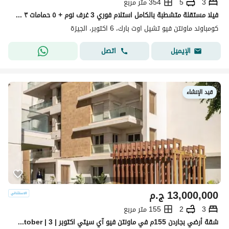
3
5
354 متر مربع
فيلا مستقلة متشطبة بالكامل استلام فوري 3 غرف نوم + ٥ حمامات ٣ اماكن لركن السيارات في ماونتن فيو شيل أوت بارك Mountain View chill out park
كومباوند ماونتن فيو تشيل اوت بارك، 6 اكتوبر، الجيزة
اتصل
الإيميل
قيد الإنشاء
13,000,000
ج.م
3
2
155 متر مربع
شقة أرضي بجاردن 155م في ماونتن فيو آي سيتي اكتوبر | Mountain View iCity October | 3 غرف | جاردن 52م | 10% مقدم | أقساط حتى 10 سنوات