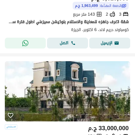
الدفعة المقدّمة:
1,963,499 ج.م
3
2
143 متر مربع
شقة 3غرف جاهزه للمعاينة والاستلام بلوكيشن مميزعلي اطول فترة سداد
كومباوند دريم لاند، 6 اكتوبر، الجيزة
اتصل
الإيميل
33,000,000
ج.م