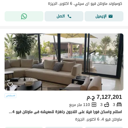
كومباوند ماونتن فيو اى سيتي، 6 اكتوبر، الجيزة
اتصل
الإيميل
7,127,201
ج.م
3
3
110 متر مربع
استلم واسكن فورا فيلا على اللاجون جاهزة للمعيشه فى ماونتن فيو 4 بسعر لقطه بجوار نيو جيزه
ماونتن فيو 4، 6 اكتوبر، الجيزة