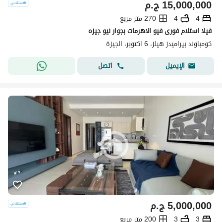
15,000,000
ج.م
4
4
270 متر مربع
فيلا استلام فورى فيو الاهرمات بجوار نيو جيزه
كومباوند بيراميدز هيلز، 6 اكتوبر، الجيزة
اتصل
الإيميل
5,000,000
ج.م
3
3
200 متر مربع