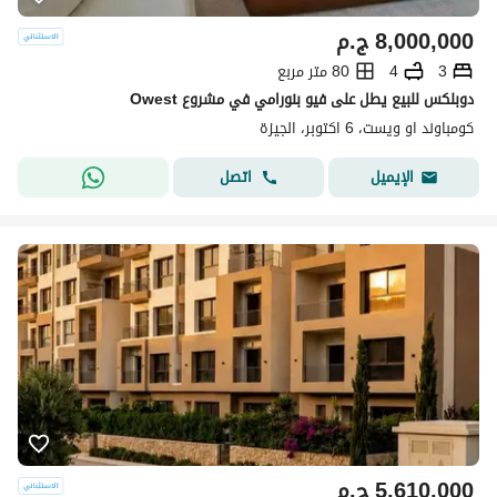
8,000,000
ج.م
3
4
80 متر مربع
دوبلكس للبيع يطل على فيو بنورامي في مشروع Owest
كومباوند او ويست، 6 اكتوبر، الجيزة
اتصل
الإيميل
5,610,000
ج.م