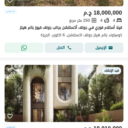
18,000,000
ج.م
4
4
250 متر مربع
فيلا أستلام فوري في جولف أكستنشن بجانب جولف فيوز بالم هيلز
كومباوند بالم هيلز جولف اكستنشن، 6 اكتوبر، الجيزة
اتصل
الإيميل
قيد الإنشاء