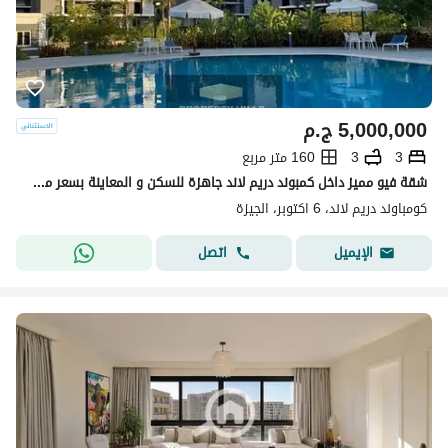
5,000,000
ج.م
3
3
160 متر مربع
شقة فيو مميز داخل كمبوند دريم لاند جاهزة للسكن و المعاينة بسعر مش موجود في الماركت
كومباوند دريم لاند، 6 اكتوبر، الجيزة
اتصل
الإيميل