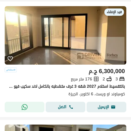
قيد الإنشاء
6,300,000
ج.م
3
2
176 متر مربع
بالتقسيط استلام 2027 شقه 3 غرف متشطبه بالكامل لاند سكيب فيو للبيع في كمبوند او ويست O West Compound طريق الواحات 6اكتوبر الجيزه
كومباوند او ويست، 6 اكتوبر، الجيزة
اتصل
الإيميل