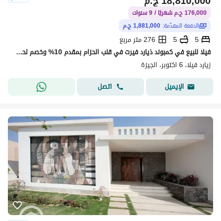
18,810,000
ج.م
176,000 ج.م شهريًا / 9 سنوات
الدفعة المقدّمة:
1,881,000 ج.م
5
5
276 متر مربع
فيلا للبيع في كمبوند ذيارد فيرت في قلب الحزام بمقدم 10% وخصم لحد 20 %
زيارد فيلا، 6 اكتوبر، الجيزة
اتصل
الإيميل