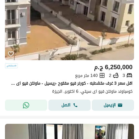
6,250,000
ج.م
3
2
140 متر مربع
اقل سعر 3 غرف متشطبه - كورنر فيو مفتوح -ريسيل - ماونتن فيو اى سيتى اكتوبر
كومباوند ماونتن فيو اى سيتي، 6 اكتوبر، الجيزة
اتصل
الإيميل