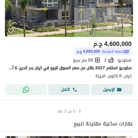
4,600,000
ج.م
الدفعة المقدّمة:
4,000,000 ج.م
استوديو
1
59 متر مربع
ستوديو استلام 2027 باقل من سعر السوق للبيع في كيان بدر الدين 6 أكتوبر الشيخ زايد Kayan Badr El Din 6th of October Sheikh Zayed
كيان، 6 اكتوبر، الجيزة
اتصل
الإيميل
1 - 2 من 2 عقار
عقارات سكنية مقترحة للبيع