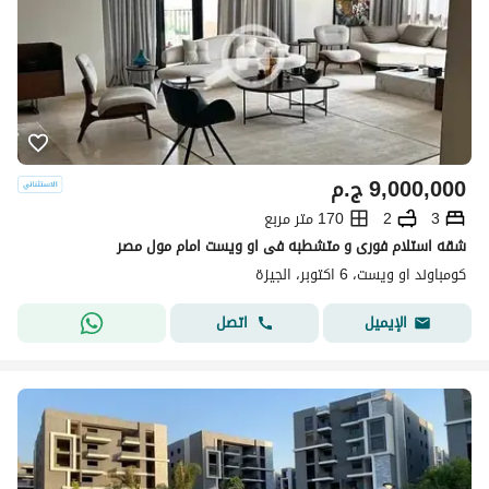
9,000,000
ج.م
3
2
170 متر مربع
شقه استلام فورى و متشطبه فى او ويست امام مول مصر
كومباوند او ويست، 6 اكتوبر، الجيزة
اتصل
الإيميل