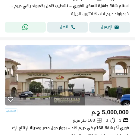
استلم شقة جاهزة للسكن الفوري – تشطيب كامل بكمبوند راقي دريم لاند
كومباوند دريم لاند، 6 اكتوبر، الجيزة
اتصل
الإيميل
5,000,000
ج.م
3
3
168 متر مربع
فوري آخر شقة 168م في دريم لاند – بجوار مول مصر ومدينة الإنتاج الإعلامي