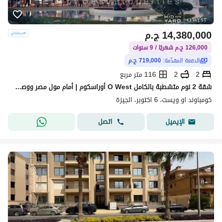
14,380,000
ج.م
126,000 ج.م شهريًا / 9 سنوات
الدفعة المقدّمة:
719,000 ج.م
2
2
116 متر مربع
شقة 2 نوم متشطبة بالكامل O West أوراسكوم | أمام مول مصر ووصلة دهشور مباشرة | مقدم 719 ألف وتقسيط 9 سنوات | استثمار وسكن راقي بـ 14.3M بمتوسط شهري 126
كومباوند او ويست، 6 اكتوبر، الجيزة
اتصل
الإيميل