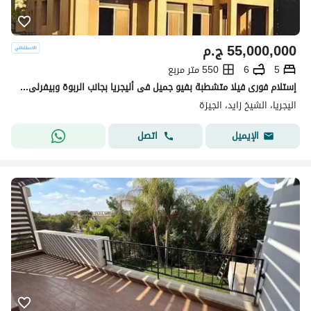
55,000,000
ج.م
5
6
550 متر مربع
إستلام فورى فيلا متشطبة بفيو جميل فى أليجريا بجانب الربوة وبيفرلى Allegria Sodic
اليجريا، الشيخ زايد، الجيزة
اتصل
الإيميل