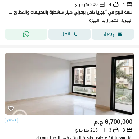
4
4
200 متر مربع
شقة للبيع في أليجريا داخل بيفرلي هيلز متشطبة بالتكييفات والمطابخ استلام فوري بجوار كمبوند الربوة وأبراج زيد في قلب الشيخ زايد
اليجريا، الشيخ زايد، الجيزة
اتصل
الإيميل
6,700,000
ج.م
3
3
213 متر مربع
اقل سعر شقة + جاردن جاهزة للسكن فى الليجريا سوديك