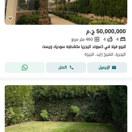
50,000,000
ج.م
4
4
460 متر مربع
للبيع فيلا في كمبوند اليجريا متشطبه سوديك ويست
اليجريا، الشيخ زايد، الجيزة
اتصل
الإيميل