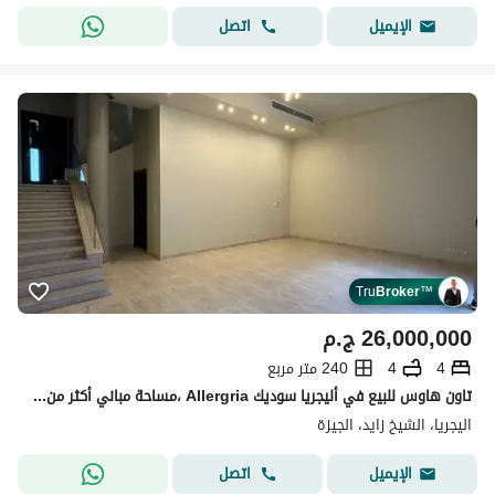
اتصل
الإيميل
Tru
Broker
™
26,000,000
ج.م
4
4
240 متر مربع
تاون هاوس للبيع في أليجريا سوديك Allergria ،مساحة مباني أكثر من 300م استلام فوري، متشطب بالكامل، 4 غرف نوم، فرصة مميزة للسكن الراقي.
اليجريا، الشيخ زايد، الجيزة
اتصل
الإيميل