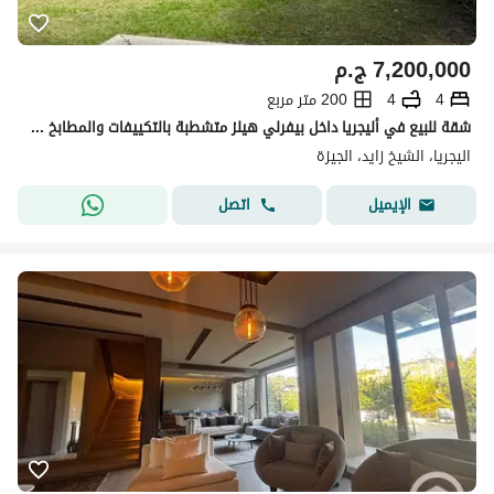
7,200,000
ج.م
4
4
200 متر مربع
شقة للبيع في أليجريا داخل بيفرلي هيلز متشطبة بالتكييفات والمطابخ استلام فوري بجوار كمبوند الربوة وأبراج زيد في قلب الشيخ زايد
اليجريا، الشيخ زايد، الجيزة
اتصل
الإيميل