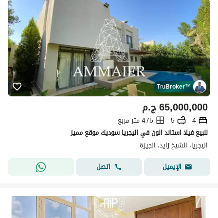
Tru
Broker
™
65,000,000
ج.م
4
5
475 متر مربع
للبيع فيلا استاند الون في اليجريا سوديك موقع مميز
اليجريا، الشيخ زايد، الجيزة
اتصل
الإيميل