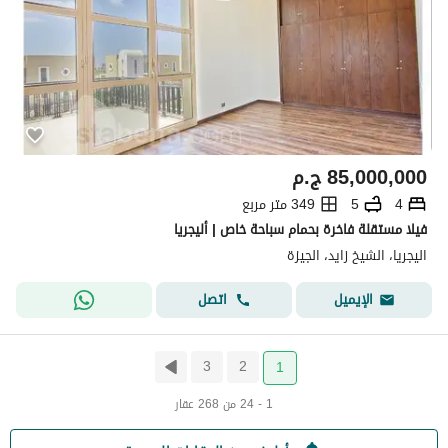
85,000,000
ج.م
4
5
349 متر مربع
فيلا مستقلة فاخرة بحمام سباحة خاص | أليجريا
اليجريا، الشيخ زايد، الجيزة
اتصل
الإيميل
3
2
1
1 - 24 من 268 عقار