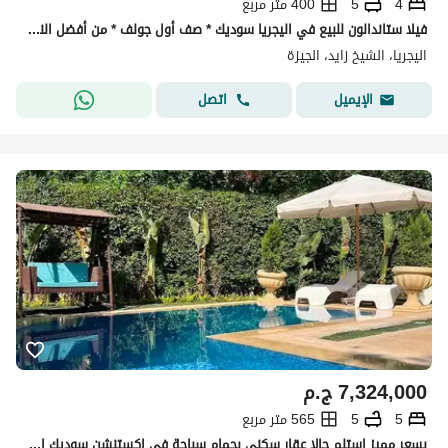
4
5
400 متر مربع
فيلا ستاندالون للبيع في اليجريا سوديك * صف أول جولف * من أفضل النماذج وأفضل زون داخل اليجريا * تشطيب راقي ومميز جدًا
اليجريا، الشيخ زايد، الجيزة
اتصل
الإيميل
7,324,000
ج.م
5
5
565 متر مربع
بسعر مميز استلم حالا عقار سكني بحمام سباحة في اكستنشن سوديك الشيخ زايد امام بيفرلي هيلز