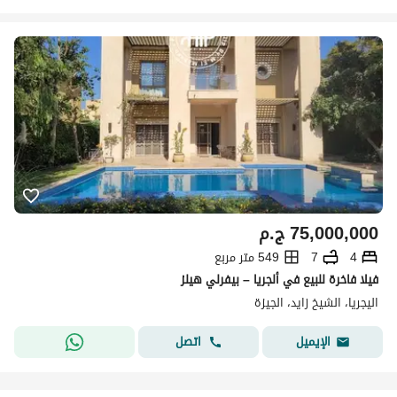
75,000,000
ج.م
4
7
549 متر مربع
فيلا فاخرة للبيع في ألجريا – بيفرلي هيلز
اليجريا، الشيخ زايد، الجيزة
اتصل
الإيميل