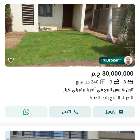
Tru
Broker
™
30,000,000
ج.م
3
3
240 متر مربع
تاون هاوس للبيع في ألجريا بيفيرلي هيلز
اليجريا، الشيخ زايد، الجيزة
اتصل
الإيميل