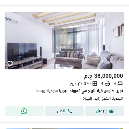
36,000,000
ج.م
4
4
370 متر مربع
توين هاوس فيلا للبيع في كمبوند اليجريا سوديك ويست
اليجريا، الشيخ زايد، الجيزة
اتصل
الإيميل