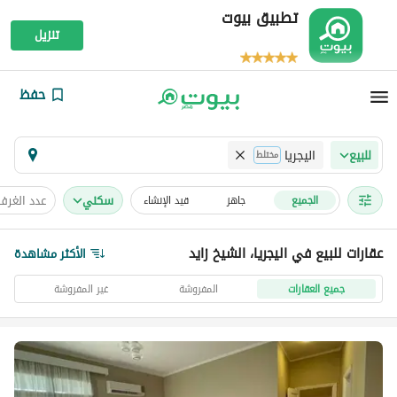
تطبيق بيوت
تنزيل
حفظ
اليجريا
للبيع
مختلط
سكني
عدد الغرف
الجميع
جاهز
قيد الإنشاء
عقارات للبيع في اليجريا، الشيخ زايد
الأكثر مشاهدة
جميع العقارات
المفروشة
غير المفروشة