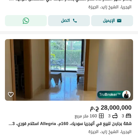
اليجريا، الشيخ زايد، الجيزة
اتصل
الإيميل
Tru
Broker
™
28,000,000
ج.م
3
3
160 متر مربع
شقة بجاردن للبيع في أليجريا سوديك، 160م، Allegria استلام فوري، 3 غرف نوم، مفروشة بالكامل، تشمل التكييفات والأجهزة الكهربائية، جاهزة للسكن.
اليجريا، الشيخ زايد، الجيزة