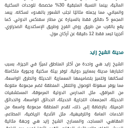
دوبليكس للبيع في اليجريا
المائية، بينما النسبة المتبقية 30% مخصصة للوحدات السكنية
بنتهاوس للبيع في اليجريا
والمباني، مما يجعله مثاليًا لجلب الشعور بالهدوء لسكانه. يبعد
المجمع 5 دقائق فقط بالسيارة عن مطار سفنكس الدولي. كما
يقع بالقرب من طريق روض الفرج وطريق الإسكندرية الصحراوي.
ألجريا تبعد فقط 12 دقيقة عن أركان مول.
مدينة الشيخ زايد
الشيخ زايد هي واحدة من أكثر المناطق تميزًا في الجيزة، بسبب
اعتبارها مدينة بمعايير دولية. توفر بيئة سكنية وحيوية متكاملة
لسكانها وتتميز بتصاميمها المعمارية الحديثة والطرق الواسعة،
مما يوفر سهولة الوصول والتنقل. المنطقة تضم مجموعة متنوعة
من المرافق، مثل المدارس الدولية المرموقة، المستشفيات
الحديثة، المجمعات التجارية الحديثة، الحدائق الواسعة، والحدائق
الجميلة. بالإضافة إلى ذلك، تقدم المنطقة مجموعة واسعة من
الخدمات العامة والترفيهية، مثل الأندية الرياضية، المطاعم،
المقاهي، المساجد، والمسارح. الشيخ زايد هي وجهة مثالية