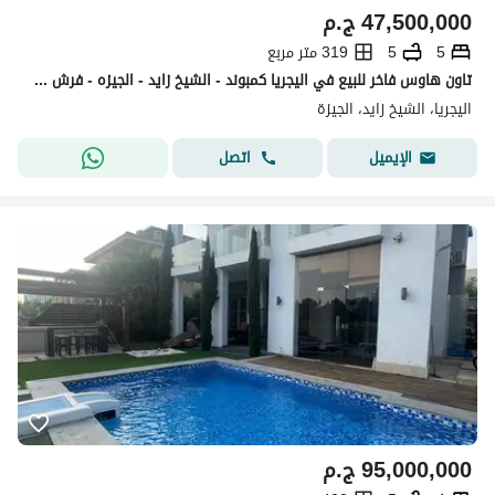
47,500,000
ج.م
5
5
319 متر مربع
تاون هاوس فاخر للبيع في اليجريا كمبوند - الشيخ زايد - الجيزه - فرش فندقي - جميع الخدمات متاحه - افضل سعر في السوق - 6 اكتوبر
اليجريا، الشيخ زايد، الجيزة
اتصل
الإيميل
95,000,000
ج.م