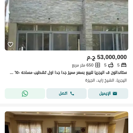
53,000,000
ج.م
5
5
650 متر مربع
ستاندالون ف اليجريا للبيع بسعر مميز جدا جدا اول تشطيب مساحه ٦٥٠ متر ارض مكونه من ارضي واول وروف
اليجريا، الشيخ زايد، الجيزة
اتصل
الإيميل