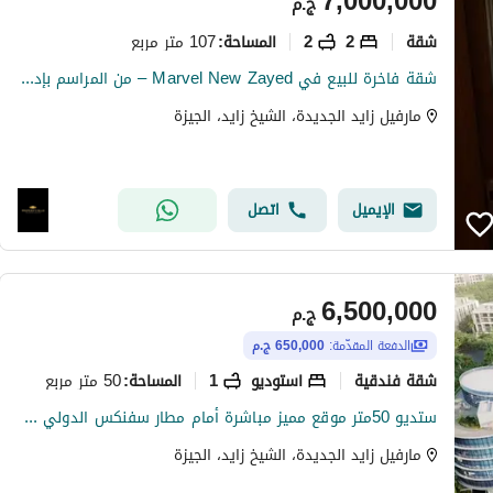
7,000,000
ج.م
شقة
2
2
107 متر مربع
المساحة
:
شقة فاخرة للبيع في Marvel New Zayed – من المراسم بإدارة Rotana العالمية | مفروشة بالكامل وجاهزة للاستثمار
مارفيل زايد الجديدة، الشيخ زايد، الجيزة
الإيميل
اتصل
6,500,000
ج.م
الدفعة المقدّمة:
650,000 ج.م
شقة فندقية
استوديو
1
50 متر مربع
المساحة
:
ستديو 50متر موقع مميز مباشرة أمام مطار سفنكس الدولي متشطب بالكامل ومفروش اقل سعر في فيفث سكوير المراسم القاهره الجديده fifth square
مارفيل زايد الجديدة، الشيخ زايد، الجيزة