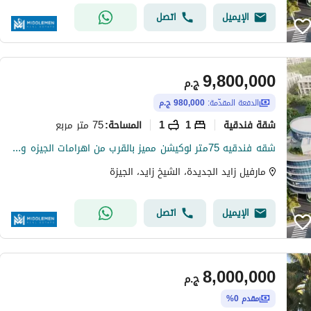
الإيميل
اتصل
9,800,000
ج.م
الدفعة المقدّمة:
980,000 ج.م
شقة فندقية
1
1
75 متر مربع
المساحة
:
شقه فندقيه 75متر لوكيشن مميز بالقرب من اهرامات الجيزه و المتحف المصري العظيم متشطب بالكامل ومفروشه فيفث سكوير المراسم القاهره الجديده fifth square
مارفيل زايد الجديدة، الشيخ زايد، الجيزة
الإيميل
اتصل
8,000,000
ج.م
مقدم 0%