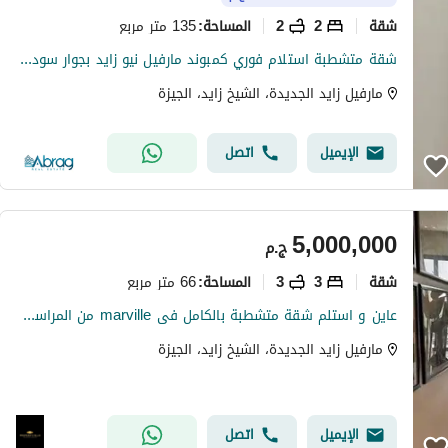
شقة
2
2
135 متر مربع
المساحة
:
شقة متشطبة استلام فوري كمبوند مارفيل نيو زايد بجوار سوديك و مطار سفينكس اميز لوكيشن في المشروع مقدم 5% ع 10 سنين
مارفيل زايد الجديدة، الشيخ زايد، الجيزة
الإيميل
اتصل
5,000,000
ج.م
شقة
3
3
66 متر مربع
المساحة
:
عاين و استلم شقة متشطبة بالكامل فى marville من المراسم امام مطار سفنكس مباشرة
مارفيل زايد الجديدة، الشيخ زايد، الجيزة
الإيميل
اتصل