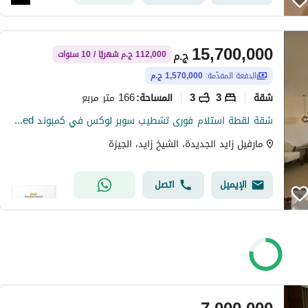
15,700,000
ج.م
112,000 ج.م شهريًا / 10 سنوات
الدفعة المقدّمة:
1,570,000 ج.م
شقة
3
3
166 متر مربع
المساحة
:
شقة لقطة استلام فورى تشطيب سوبر لوكس في كمبوند Marville New Zayed
مارفيل زايد الجديدة، الشيخ زايد، الجيزة
الإيميل
اتصل