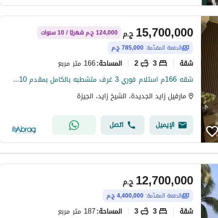
15,700,000
ج.م
124,000 ج.م شهريًا / 10 سنوات
الدفعة المقدّمة:
785,000 ج.م
شقة
3
2
166 متر مربع
المساحة
:
شقه 166م استلام فوري 3 غرف متشطبه بالكامل بمقدم 10% وتقسيط على 10سنوات
مارفيل زايد الجديدة، الشيخ زايد، الجيزة
الإيميل
اتصل
12,700,000
ج.م
الدفعة المقدّمة:
4,400,000 ج.م
شقة
3
3
187 متر مربع
المساحة
: