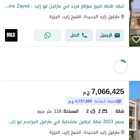
شقه لقطه للبيع بموقع فريد في مارفيل نيو زايد - MarVille New Zayed
مارفيل زايد الجديدة، الشيخ زايد، الجيزة
الإيميل
اتصل
7,066,425
ج.م
الدفعة المقدّمة:
4,757,885 ج.م
شقة
2
2
118 متر مربع
المساحة
:
بسعر 2023 شقة غرفتين متشطبة في مارفيل المراسم نيو زايد امام مطار سفينكس
مارفيل زايد الجديدة، الشيخ زايد، الجيزة