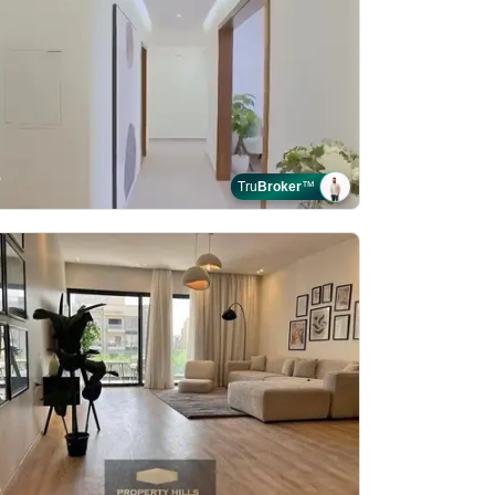
Tru
Broker
™