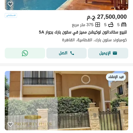
27,500,000
ج.م
5
5
375 متر مربع
للبيع ستاندالون لوكيشن مميز في ستون بارك بجوار 5A
كومباوند ستون بارك، القطامية، القاهرة
اتصل
الإيميل
قيد الإنشاء