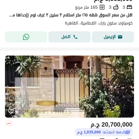
3
3
165 متر مربع
اقل من سعر السوق شقه ١٦٥ متر استلام ٣ سنين ٣ غرف نوم (إحداها ماستر) ٣ حمامات مقدم 3,600,000 و متبقى اقساط 137,000 كل 3 شهور اقل سعر شقه باقساط
كومباوند ستون بارك، القطامية، القاهرة
اتصل
الإيميل
20,700,000
ج.م
الدفعة المقدّمة:
1,035,000 ج.م