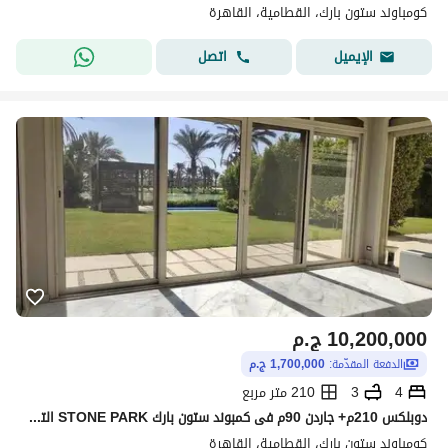
كومباوند ستون بارك، القطامية، القاهرة
اتصل
الإيميل
10,200,000
ج.م
الدفعة المقدّمة:
1,700,000 ج.م
4
3
210 متر مربع
دوبلكس 210م+ جاردن 90م فى كمبوند ستون بارك STONE PARK التجمع الخامس للبيع بالتقسيط على 10 سنوات
كومباوند ستون بارك، القطامية، القاهرة