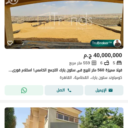
Tru
Broker
™
40,000,000
ج.م
5
6
559 متر مربع
فيلا مميزة 560 متر للبيع فى ستون بارك التجمع الخامس! استلام فورى ! 4 أدوار ! تطل على فيو مفتوح
كومباوند ستون بارك، القطامية، القاهرة
اتصل
الإيميل