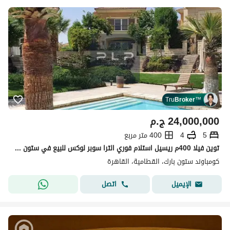
Tru
Broker
™
24,000,000
ج.م
5
4
400 متر مربع
توين فيلا 400م ريسيل استلام فوري الترا سوبر لوكس للبيع في ستون بارك التجمع الخامس Stone Park New Cairo
كومباوند ستون بارك، القطامية، القاهرة
اتصل
الإيميل