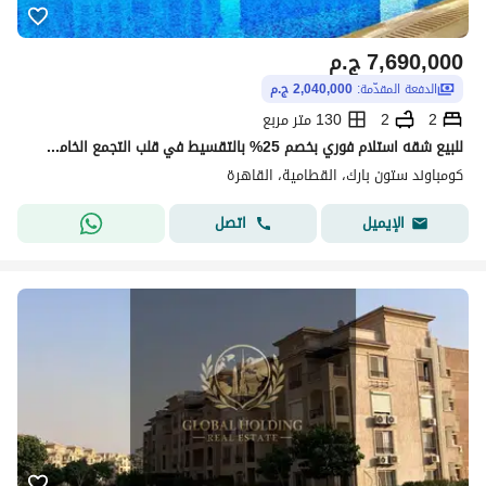
7,690,000
ج.م
الدفعة المقدّمة:
2,040,000 ج.م
2
2
130 متر مربع
للبيع شقه استلام فوري بخصم 25% بالتقسيط في قلب التجمع الخامس في ستونstone بالقاهره الجديده في التجمع الخامس
كومباوند ستون بارك، القطامية، القاهرة
اتصل
الإيميل