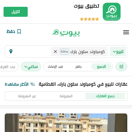
تطبيق بيوت
تنزيل
حفظ
كومباوند ستون بارك
للبيع
مختلط
سكني
عدد الغرف
الجميع
جاهز
قيد الإنشاء
عقارات للبيع في كومباوند ستون بارك، القطامية
الأكثر مشاهدة
جميع العقارات
المفروشة
غير المفروشة