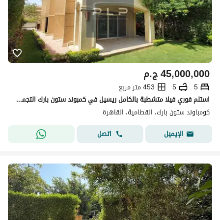
45,000,000
ج.م
5
5
453 متر مربع
استلم فوري فيلا متشطبة بالكامل ريسيل في كمبوند ستون بارك التجمع Stone Park New Cairo
كومباوند ستون بارك، القطامية، القاهرة
اتصل
الإيميل