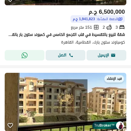
6,500,000
ج.م
الدفعة المقدّمة:
1,941,823 ج.م
3
2
151 متر مربع
شقة للبيع بالتقسيط في قلب التجمع الخامس في كمبوند ستون بار بالقرب من كايروفيستفال
كومباوند ستون بارك، القطامية، القاهرة
اتصل
الإيميل
قيد الإنشاء
Tru
Broker
™