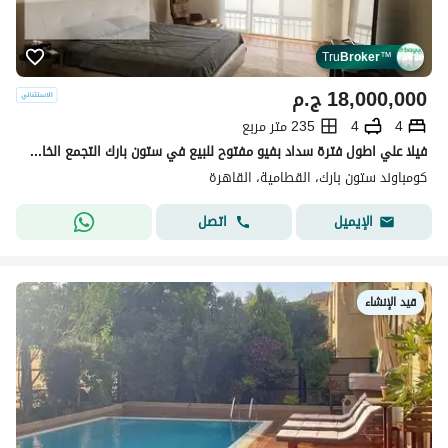
Tru
Broker
™
18,000,000
ج.م
4
4
235 متر مربع
فيلا علي اطول فترة سداد بفيو مفتوح للبيع في ستون بارك التجمع الخامس بجوار غرب الجولف
كومباوند ستون بارك، القطامية، القاهرة
اتصل
الإيميل
قيد الإنشاء