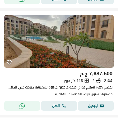
7,687,500
ج.م
2
2
115 متر مربع
بخصم 25% استلم فوري شقه غرفتين جاهزه للمعيشه ديركت علي الدائري الاوسطي في مدخل التجمع الخامس و دقايق من مدينه نصر و المطار
كومباوند ستون بارك، القطامية، القاهرة
اتصل
الإيميل