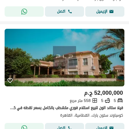
اتصل
الإيميل
52,000,000
ج.م
5
5
558 متر مربع
فيلا ستاند الون للبيع استلام فوري متشطب بالكامل بسعر لقطه في كمبوند ستون بارك stone park
كومباوند ستون بارك، القطامية، القاهرة
اتصل
الإيميل