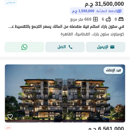
31,500,000
ج.م
الدفعة المقدّمة:
1,550,000 ج.م
8
6
669 متر مربع
في ستون بارك استلم فيلا منفصله من المالك يسعر التجمع بالتقسيط علي 8 س
كومباوند ستون بارك، القطامية، القاهرة
اتصل
الإيميل
قيد الإنشاء
6,561,000
ج.م