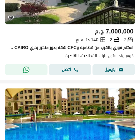
7,000,000
ج.م
2
2
140 متر مربع
استلم فوري بالقرب من قطاميه وCFC شقه بدور متكرر بحري STONE - NEW CAIRO
كومباوند ستون بارك، القطامية، القاهرة
اتصل
الإيميل