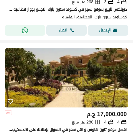
4
3
268 متر مربع
دوبلكس للبيع بموقع مميز في كمبوند ستون بارك التجمع بجوار قطاميه هايتس
كومباوند ستون بارك، القطامية، القاهرة
اتصل
الإيميل
17,000,000
ج.م
4
4
280 متر مربع
افضل موقع تاون هاوس و اقل سعر في السوق بإطلالة على لاندسكيب واسعة في ستون بارك STONE PARK