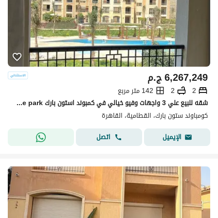
6,267,249
ج.م
2
2
142 متر مربع
شقه للبيع علي 3 واجهات وفيو خيالي في كمبوند استون بارك stone park في التجمع الخامس
كومباوند ستون بارك، القطامية، القاهرة
اتصل
الإيميل