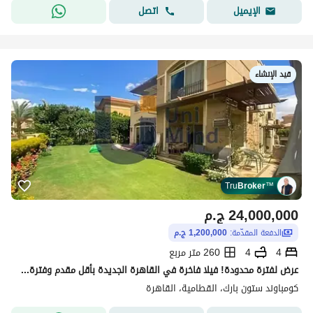
اتصل
الإيميل
قيد الإنشاء
Tru
Broker
™
24,000,000
ج.م
الدفعة المقدّمة:
1,200,000 ج.م
4
4
260 متر مربع
عرض لفترة محدودة! فيلا فاخرة في القاهرة الجديدة بأقل مقدم وفترة سداد تصل إلى ١٢ سنه بالقرب من west golf
كومباوند ستون بارك، القطامية، القاهرة