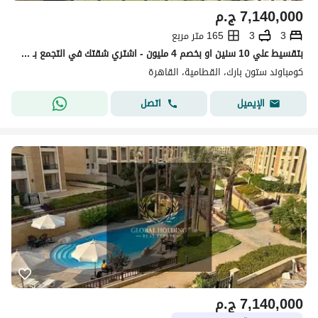
7,140,000
ج.م
3
3
165 متر مربع
بتقسيط علي 10 سنين او بخصم 4 مليون - اشتري شقتك في التجمع بـ كمبوند متكامل الخدمات بأقل سعر ( وحدات محدودة جدا )
كومباوند ستون بارك، القطامية، القاهرة
اتصل
الإيميل
7,140,000
ج.م