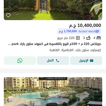
10,400,000
ج.م
الدفعة المقدّمة:
1,750,000 ج.م
4
3
220 متر مربع
دوبلكس 220 م + 100م للبيع بالتقسيط فى كمبوند ستون بارك stone park التجمع الخامس او بخصم 40% فى حاله الكاش
كومباوند ستون بارك، القطامية، القاهرة
اتصل
الإيميل