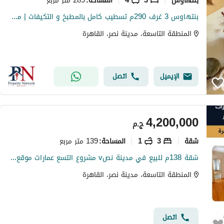
المساحة
:
بنتهاوس 3 غرف 290م تسطيب كامل بالمطبخ و التكيفات | مدينة نصر | الحي التاسع موقع مميز جاهزة للستلام الفوري
المنطقة التاسعة، مدينة نصر، القاهرة
الإيميل
اتصل
4,200,000
ج.م
شقة
3
1
139 متر مربع
المساحة
:
شقة 138م للبيع في مدينة نصv مشروع التسع عمارات موقع مميز جاهزة للسكن
المنطقة التاسعة، مدينة نصر، القاهرة
اتصل