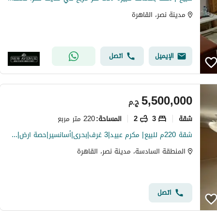
مدينة نصر، القاهرة
الإيميل
اتصل
5,500,000
ج.م
شقة
3
2
220 متر مربع
المساحة
:
شقة 220م للبيع| مكرم عبيد|3 غرف|بحرى|أسانسير|حصة ارض|5.5 مليون
المنطقة السادسة، مدينة نصر، القاهرة
اتصل