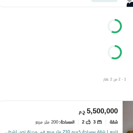
1 - 2 من 2 عقار
5,500,000
ج.م
شقة
3
2
200 متر مربع
المساحة
:
للبيع | شقة بمساحة كبيره 210 متر مربع في مدينة نصر، تشطيب ألترا سوبر لوكس، في موقع مميز وهادئ بجوار حديقة الطفل بالدور الرابع في عمارة حديثة جديدة، تت