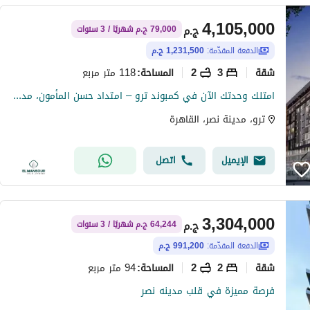
4,105,000
ج.م
79,000 ج.م شهريًا / 3 سنوات
الدفعة المقدّمة:
1,231,500 ج.م
شقة
3
2
118 متر مربع
المساحة
:
امتلك وحدتك الآن في كمبوند ترو – امتداد حسن المأمون، مدينة نصر
ترو، مدينة نصر، القاهرة
الإيميل
اتصل
3,304,000
ج.م
64,244 ج.م شهريًا / 3 سنوات
الدفعة المقدّمة:
991,200 ج.م
شقة
2
2
94 متر مربع
المساحة
:
فرصة مميزة في قلب مدينه نصر