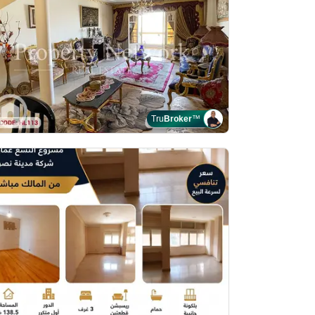
Tru
Broker
™