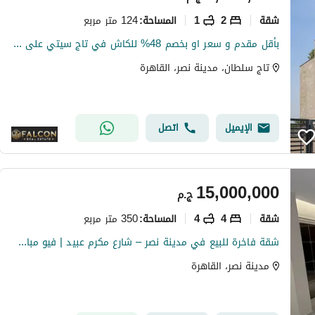
شقة
2
1
124 متر مربع
المساحة
:
بأقل مقدم و سعر او بخصم 48% للكاش في تاج سيتي على طريق السويس مباشرة للبيع بالتقسيط 8 سنين بدون فوائد
تاج سلطان، مدينة نصر، القاهرة
الإيميل
اتصل
15,000,000
ج.م
شقة
4
4
350 متر مربع
المساحة
:
شقة فاخرة للبيع في مدينة نصر – شارع مكرم عبيد | فيو مباشر على حديقة الطفل
مدينة نصر، القاهرة