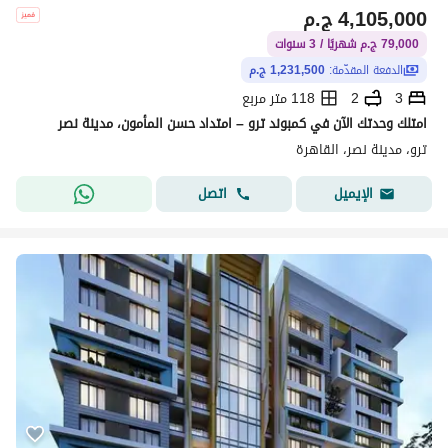
4,105,000
ج.م
79,000 ج.م شهريًا / 3 سنوات
الدفعة المقدّمة:
1,231,500 ج.م
3
2
118 متر مربع
امتلك وحدتك الآن في كمبوند ترو – امتداد حسن المأمون، مدينة نصر
ترو، مدينة نصر، القاهرة
اتصل
الإيميل