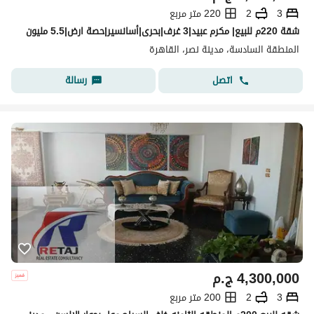
3
2
220 متر مربع
شقة 220م للبيع| مكرم عبيد|3 غرف|بحرى|أسانسير|حصة ارض|5.5 مليون
المنطقة السادسة، مدينة نصر، القاهرة
اتصل
رسالة
4,300,000
ج.م
3
2
200 متر مربع