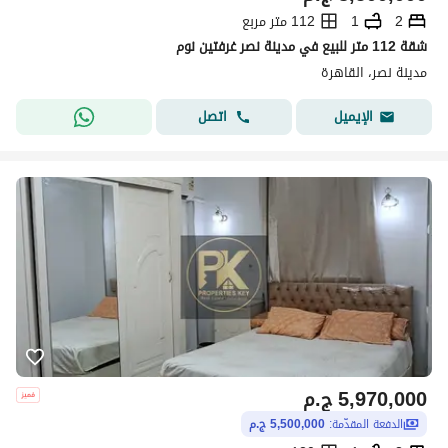
2
1
112 متر مربع
شقة 112 متر للبيع في مدينة نصر غرفتين نوم
مدينة نصر، القاهرة
اتصل
الإيميل
5,970,000
ج.م
الدفعة المقدّمة:
5,500,000 ج.م