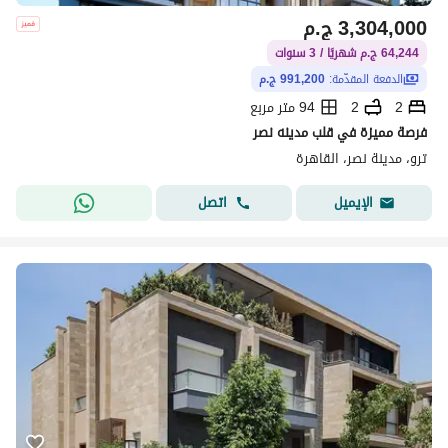
3,304,000
ج.م
64,244 ج.م شهريًا / 3 سنوات
الدفعة المقدّمة:
991,200 ج.م
2
2
94 متر مربع
فرصة مميزة في قلب مدينه نصر
ترو، مدينة نصر، القاهرة
اتصل
الإيميل