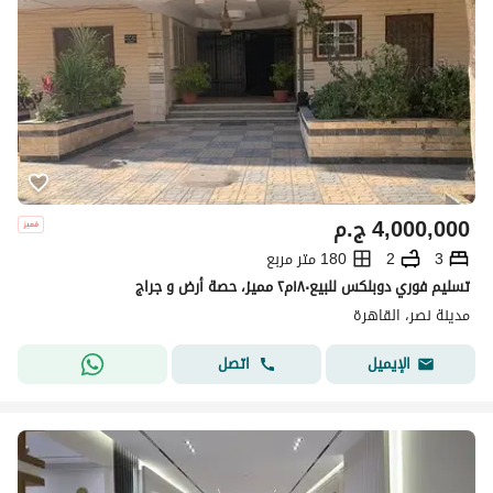
4,000,000
ج.م
3
2
180 متر مربع
تسليم فوري دوبلكس للبيع١٨٠م٢ مميز، حصة أرض و جراج
مدينة نصر، القاهرة
اتصل
الإيميل