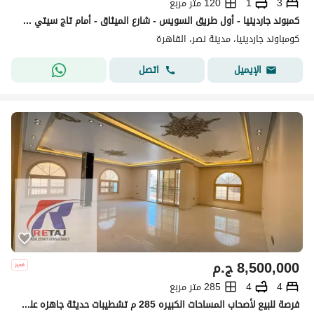
3
1
120 متر مربع
كمبوند جاردينيا - أول طريق السويس - شارع الميثاق - أمام تاج سيتي Nasr City
كومباوند جاردينيا، مدينة نصر، القاهرة
اتصل
الإيميل
8,500,000
ج.م
4
4
285 متر مربع
فرصة للبيع لأصحاب المساحات الكبيره 285 م تشطيبات حديثة جاهزه علي السكن فوورا قرب النادي الاهلي امتداد حسن المأمون