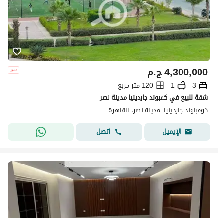
4,300,000
ج.م
3
1
120 متر مربع
شقة للبيع في كمبوند جاردينيا مدينة نصر
كومباوند جاردينيا، مدينة نصر، القاهرة
اتصل
الإيميل