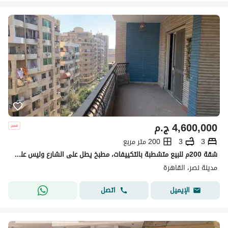
4,600,000
ج.م
3
3
200 متر مربع
شقة 200م للبيع متشطبة بالتكييفات، مطبخ يطل على الشارع وليس على المنور، حي السفارات - مدينة نصر
مدينة نصر، القاهرة
اتصل
الإيميل