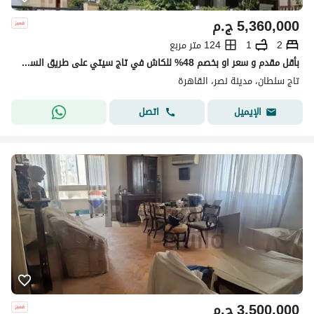
5,360,000
ج.م
2
1
124 متر مربع
بأقل مقدم و سعر او بخصم 48% للكاش في تاج سيتي على طريق السويس مباشرة للبيع بالتقسيط 8 سنين بدون فوائد
تاج سلطان، مدينة نصر، القاهرة
اتصل
الإيميل
3,500,000
ج.م