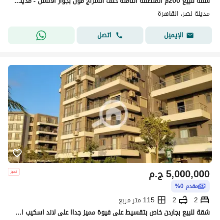
شقه للبيع 200م المنطقه الثامنه خلف السراج مول بجوار الالسن - مدينة نصر .
مدينة نصر، القاهرة
اتصل
الإيميل
5,000,000
ج.م
مقدم 0%
2
2
115 متر مربع
شقة للبيع بجاردن خاص بتقسيط على فيوة مميز جداا على لاند اسكيب امام مطار القاهرة فى كمبوند ( تاج سيتى )