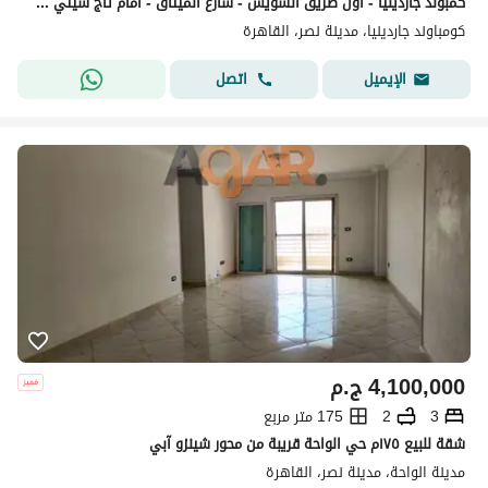
كمبوند جاردينيا - أول طريق السويس - شارع الميثاق - أمام تاج سيتي Nasr City
كومباوند جاردينيا، مدينة نصر، القاهرة
اتصل
الإيميل
4,100,000
ج.م
3
2
175 متر مربع
شقة للبيع ١٧٥م حي الواحة قريبة من محور شينزو آبي
مدينة الواحة، مدينة نصر، القاهرة