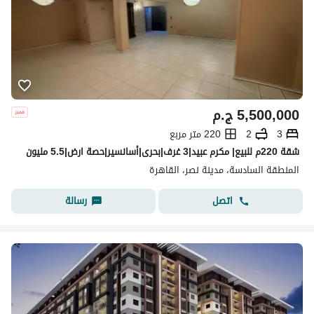
5,500,000
ج.م
3
2
220 متر مربع
شقة 220م للبيع| مكرم عبيد|3 غرف|بحرى|أسانسير|حصة ارض|5.5 مليون
المنطقة السادسة، مدينة نصر، القاهرة
اتصل
رسالة