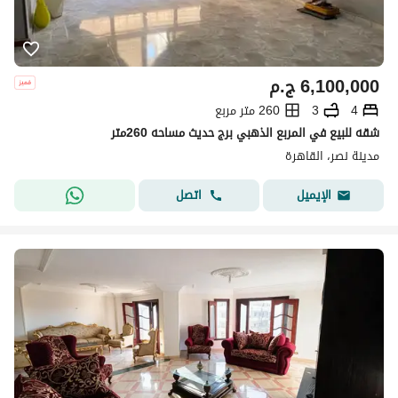
6,100,000
ج.م
4
3
260 متر مربع
شقه للبيع في المربع الذهبي برج حديث مساحه 260متر
مدينة نصر، القاهرة
اتصل
الإيميل