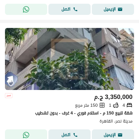
اتصل
الإيميل
3,350,000
ج.م
4
1
150 متر مربع
شقة للبيع 150 م - استلام فوري - 4 غرف - بدون تشطيب
مدينة نصر، القاهرة
اتصل
الإيميل