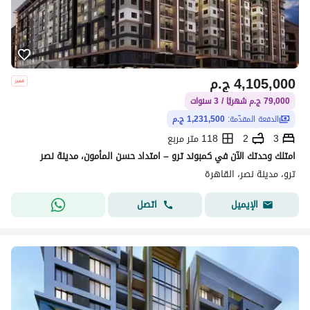
4,105,000
ج.م
79,000 ج.م شهريًا / 3 سنوات
الدفعة المقدّمة:
1,231,500 ج.م
3
2
118 متر مربع
امتلك وحدتك الآن في كمبوند ترو – امتداد حسن المأمون، مدينة نصر
ترو، مدينة نصر، القاهرة
اتصل
الإيميل