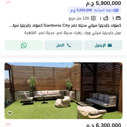
5,900,000
ج.م
الدفعة المقدّمة:
5,500,000 ج.م
3
1
120 متر مربع
كمبوند جاردينيا سيتي مدينه نصر Gardenia City كمبوند جاردينيا سيتي، مدينة نصر، أول طريق السويس زون راقي جداً | جنب المول والخدمات مباشرة
مول جاردينيا سيتي ووك، زهراء مدينة نصر، مدينة نصر، القاهرة
اتصل
الإيميل
6,300,000
ج.م