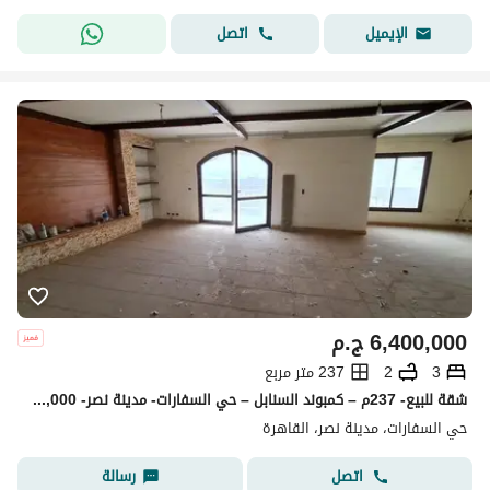
اتصل
الإيميل
6,400,000
ج.م
3
2
237 متر مربع
شقة للبيع- 237م – كمبوند السنابل – حي السفارات- مدينة نصر- 6,400,000
حي السفارات، مدينة نصر، القاهرة
اتصل
رسالة