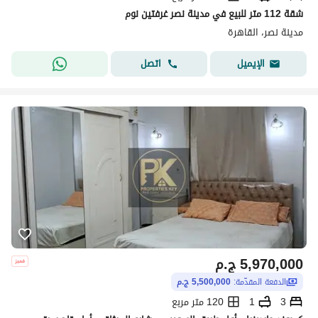
شقة 112 متر للبيع في مدينة نصر غرفتين نوم
مدينة نصر، القاهرة
اتصل
الإيميل
5,970,000
ج.م
الدفعة المقدّمة:
5,500,000 ج.م
3
1
120 متر مربع