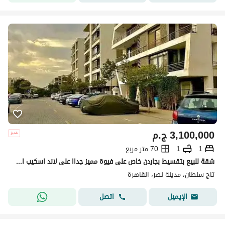
3,100,000
ج.م
1
1
70 متر مربع
شقة للبيع بتقسيط بجاردن خاص على فيوة مميز جداا على لاند اسكيب امام مطار القاهرة فى كمبوند ( تاج سلطان )
تاج سلطان، مدينة نصر، القاهرة
اتصل
الإيميل