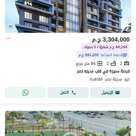
3,304,000
ج.م
64,244 ج.م شهريًا / 3 سنوات
الدفعة المقدّمة:
991,200 ج.م
2
2
94 متر مربع
فرصة مميزة في قلب مدينه نصر
ترو، مدينة نصر، القاهرة
اتصل
الإيميل