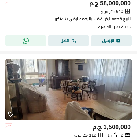
58,000,000
ج.م
640 متر مربع
للبيع قطعه ارض فضاء بالرخصه ارضي+٤ متكرر
مدينة نصر، القاهرة
اتصل
الإيميل
3,500,000
ج.م
2
1
112 متر مربع