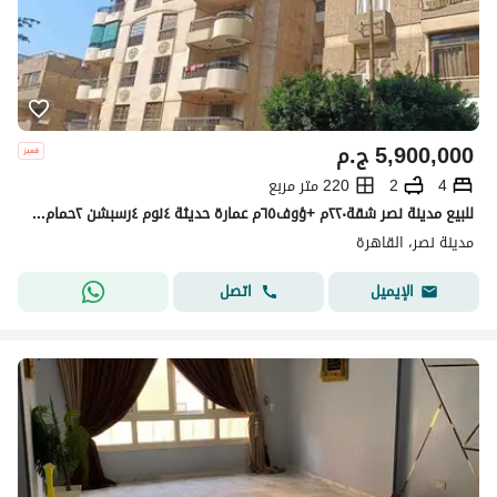
5,900,000
ج.م
4
2
220 متر مربع
للبيع مدينة نصر شقة٢٢٠م +ؤوف٦٥م عمارة حديثة ٤نوم ٤رسبشن ٢حمام بالجراح
مدينة نصر، القاهرة
اتصل
الإيميل