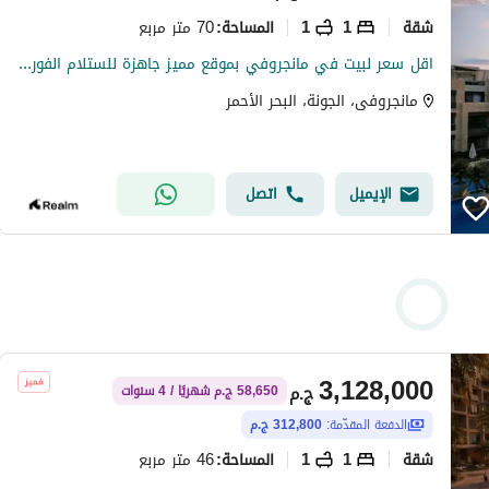
شقة
1
1
70 متر مربع
المساحة
:
اقل سعر لبيت في مانجروفي بموقع مميز جاهزة للستلام الفوري بالفرش
مانجروفى، الجونة، البحر الأحمر
الإيميل
اتصل
3,128,000
ج.م
58,650 ج.م شهريًا / 4 سنوات
الدفعة المقدّمة:
312,800 ج.م
شقة
1
1
46 متر مربع
المساحة
: