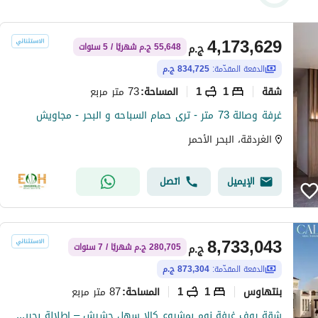
4,173,629
ج.م
55,648 ج.م شهريًا / 5 سنوات
الدفعة المقدّمة:
834,725 ج.م
شقة
1
1
73 متر مربع
المساحة
:
غرفة وصالة 73 متر - ترى حمام السباحه و البحر - مجاويش
الغردقة، البحر الأحمر
الإيميل
اتصل
8,733,043
ج.م
280,705 ج.م شهريًا / 7 سنوات
الدفعة المقدّمة:
873,304 ج.م
بنتهاوس
1
1
87 متر مربع
المساحة
:
شقة روف غرفة نوم بمشروع كالا سهل حشيش – إطلالة بحرية من الروف