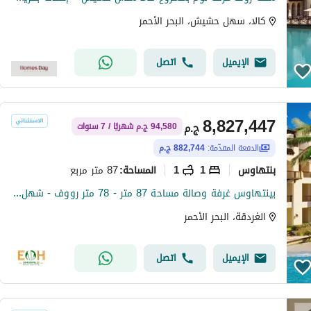
كالا، سهل حشيش، البحر الأحمر
الإيميل
اتصل
8,827,447
ج.م
94,580 ج.م شهريًا / 7 سنوات
الدفعة المقدّمة:
882,744 ج.م
بنتهاوس
1
1
87 متر مربع
المساحة
:
بينتهاوس غرفة وصالة مساحة 87 متر - 78 متر رووف - شهل حشيش
الغردقة، البحر الأحمر
الإيميل
اتصل