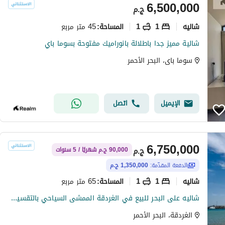
6,500,000
ج.م
شاليه
1
1
45 متر مربع
المساحة
:
شالية مميز جدا باطلالة بانوراميك مفتوحة بسوما باي
سوما باى، البحر الأحمر
الإيميل
اتصل
6,750,000
ج.م
90,000 ج.م شهريًا / 5 سنوات
الدفعة المقدّمة:
1,350,000 ج.م
شاليه
1
1
65 متر مربع
المساحة
:
شاليه على البحر للبيع في الغردقة الممشى السياحي بالتقسيط على خمس سنوات
الغردقة، البحر الأحمر