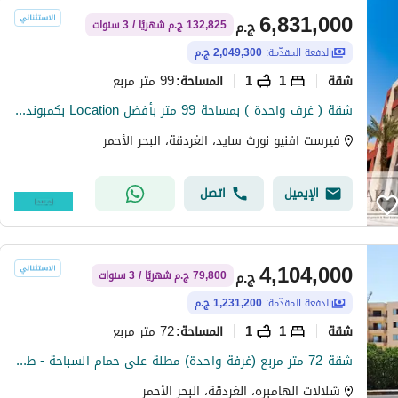
6,831,000
ج.م
132,825 ج.م شهريًا / 3 سنوات
الدفعة المقدّمة:
2,049,300 ج.م
شقة
1
1
99 متر مربع
المساحة
:
شقة ( غرف واحدة ) بمساحة 99 متر بأفضل Location بكمبوند رائع الخدمات على الممشى السياحى مباشرة ( Hurghada - البحر الأحمر ) من أكا للتنمية العقارية .
فيرست افنيو نورث سايد، الغردقة، البحر الأحمر
الإيميل
اتصل
4,104,000
ج.م
79,800 ج.م شهريًا / 3 سنوات
الدفعة المقدّمة:
1,231,200 ج.م
شقة
1
1
72 متر مربع
المساحة
:
شقة 72 متر مربع (غرفة واحدة) مطلة على حمام السباحة - طريق المطار - أمام كارفور ماركت - الغردقة - البحر الأحمر .
شلالات الهامبره، الغردقة، البحر الأحمر