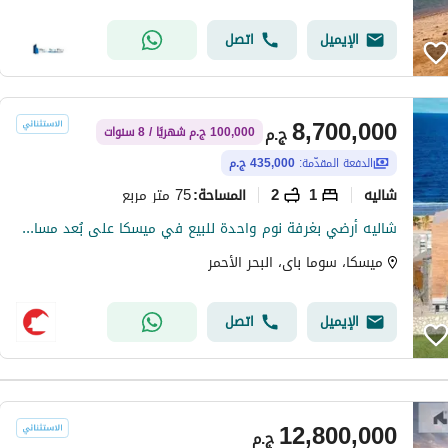
الإيميل
اتصل
8,700,000
ج.م
100,000 ج.م شهريًا / 8 سنوات
الدفعة المقدّمة:
435,000 ج.م
شاليه
1
2
75 متر مربع
المساحة
:
شاليه أرضي بغرفة نوم واحدة للبيع في ميسكا على بُعد مسافة قصيرة سيرًا على الأقدام من البحر
ميسكا، سوما باى، البحر الأحمر
الإيميل
اتصل
12,800,000
ج.م