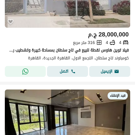
28,000,000
ج.م
4
4
316 متر مربع
فيلا توين هاوس لقطة للبيع في تاج سلطان بمساحة كبيرة وتشطيب راقي وموقع مميز جدا 5 غرف جاهز للسكن والمعاينة متاحة ready to move
كومباوند تاج سلطان، التجمع الاول، القاهرة الجديدة، القاهرة
اتصل
الإيميل
قيد الإنشاء