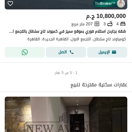
Tru
Broker
™
10,800,000
ج.م
4
3
207 متر مربع
شقه بجاردن استلام فوري بموقع مميز في كمبوند تاج سلطان بالتجمع الخامس
كومباوند تاج سلطان، التجمع الاول، القاهرة الجديدة، القاهرة
اتصل
الإيميل
1 - 5 من 5 عقار
عقارات سكنية مقترحة للبيع