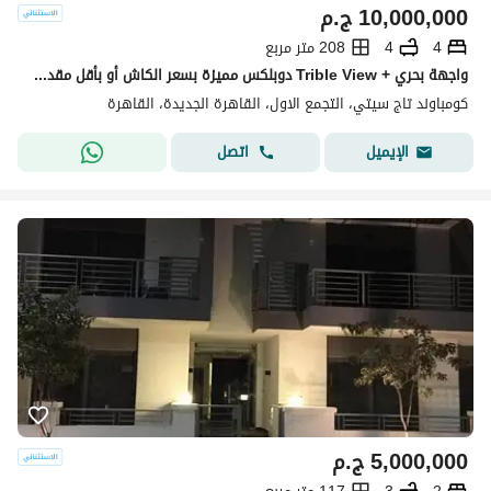
10,000,000
ج.م
4
4
208 متر مربع
واجهة بحري + Trible View دوبلكس مميزة بسعر الكاش أو بأقل مقدم للبيع في تاج سيتي التجمع الأول بجوار جاردينيا ودقائق من شيراتون Taj City New Cairo
كومباوند تاج سيتي، التجمع الاول، القاهرة الجديدة، القاهرة
اتصل
الإيميل
5,000,000
ج.م