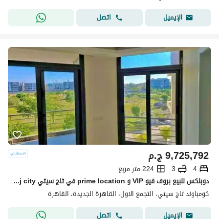
اتصل
الإيميل
9,725,792
ج.م
4
3
224 متر مربع
دوبلكس للبيع بروف فيو VIP و prime location في تاج سيتي taj city في التجمع
كومباوند تاج سيتي، التجمع الاول، القاهرة الجديدة، القاهرة
اتصل
الإيميل