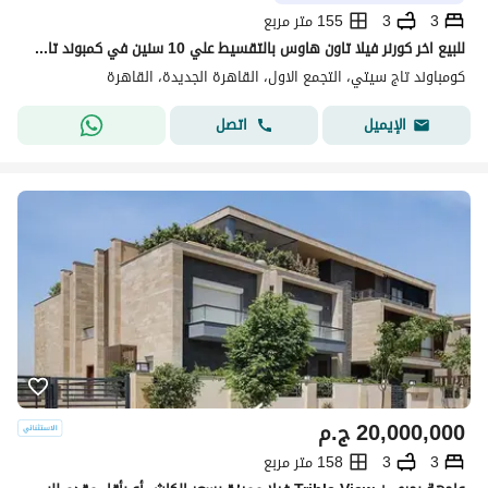
3
3
155 متر مربع
للبيع اخر كورنر فيلا تاون هاوس بالتقسيط علي 10 سنين في كمبوند تاج سيتي For sale: Last corner townhouse in Taj City compound
كومباوند تاج سيتي، التجمع الاول، القاهرة الجديدة، القاهرة
اتصل
الإيميل
20,000,000
ج.م
3
3
158 متر مربع