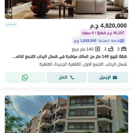
4,820,000
ج.م
40,167 ج.م شهريًا / 4 سنوات
الدفعة المقدّمة:
1,928,000 ج.م
3
2
140 متر مربع
شقة للبيع 140 متر من المالك مباشرة فى شمال الرحاب التجمع الخامس استلام فورى
شمال الرحاب، التجمع الاول، القاهرة الجديدة، القاهرة
اتصل
الإيميل