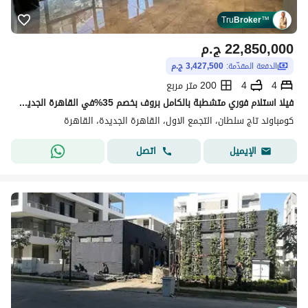
Tru
Broker
™
22,850,000
ج.م
الدفعة المقدّمة:
3,427,500 ج.م
4
4
200 متر مربع
فيلا استلام فوري متشطبة بالكامل بروف بخصم 35%في القاهرة الجديدة أمام مطار القاهرة بجوار فندق كمبينسكي بالقرب من مدينة مصر ومصر الجديدة والتجمع الخامس
كومباوند تاج سلطان، التجمع الاول، القاهرة الجديدة، القاهرة
اتصل
الإيميل