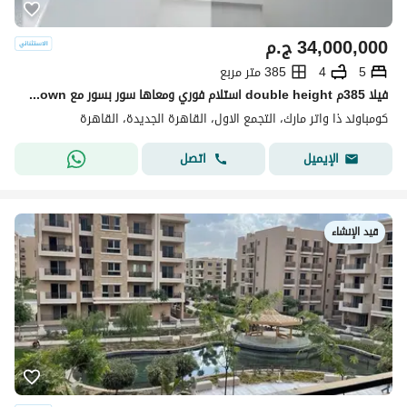
34,000,000
ج.م
5
4
385 متر مربع
فيلا 385م double height استلام فوري ومعاها سور بسور مع sodic eastown
كومباوند ذا واتر مارك، التجمع الاول، القاهرة الجديدة، القاهرة
اتصل
الإيميل
قيد الإنشاء