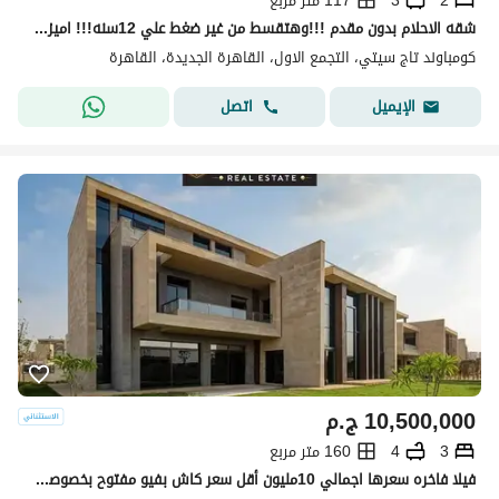
2
3
117 متر مربع
شقه الاحلام بدون مقدم !!!وهتقسط من غير ضغط علي 12سنه!!! اميز شقه في اميز لوكيشن باميز فيو في الكمبوند اوفر مش هيتكرر والسعر لقطه
كومباوند تاج سيتي، التجمع الاول، القاهرة الجديدة، القاهرة
اتصل
الإيميل
10,500,000
ج.م
3
4
160 متر مربع
فيلا فاخره سعرها اجمالي 10مليون أقل سعر كاش بفيو مفتوح بخصوصيه كامله للبيع في تاج سيتي Taj city القاهره الجديده التجمع الخامس