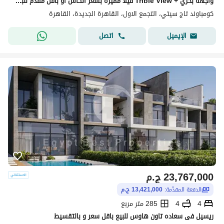
واجهة بحري + Trible View فيلا مميزة بسعر الكاش أو بأقل مقدم للبيع في تاج سيتي التجمع الأول بجوار جاردينيا ودقائق من شيراتون Taj City New Cairo
كومباوند تاج سيتي، التجمع الاول، القاهرة الجديدة، القاهرة
اتصل
الإيميل
23,767,000
ج.م
الدفعة المقدّمة:
13,421,000 ج.م
4
4
285 متر مربع
ريسيل فى سعاده تاون هاوس للبيع باقل سعر و بالتقسيط