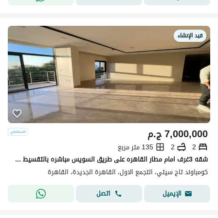
قيد الإنشاء
7,000,000
ج.م
2
2
135 متر مربع
شقه 3غرف امام مطار القاهره على طريق السويس مباشره بالتقسيط على 12 سنه للبيع فى كمبوند تاج سيتى ب خصم مميز (واجهه بحري )taj city new cairo
كومباوند تاج سيتي، التجمع الاول، القاهرة الجديدة، القاهرة
اتصل
الإيميل