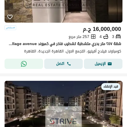
16,000,000
ج.م
3
4
257 متر مربع
شقة ٢٥٧ متر بحري متشطبة تشطيب فاخر في كمبوند village avenue لشركة palm hills بافضل سعر
كومباوند فيلدج أفينيو، التجمع الاول، القاهرة الجديدة، القاهرة
اتصل
الإيميل
قيد الإنشاء