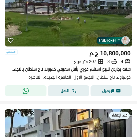
Tru
Broker
™
10,800,000
ج.م
4
3
207 متر مربع
شقه بجاردن للبيع استلام فوري بأقل سعرفي كمبوند تاج سلطان بالتجمع الخامس
كومباوند تاج سلطان، التجمع الاول، القاهرة الجديدة، القاهرة
اتصل
الإيميل
قيد الإنشاء