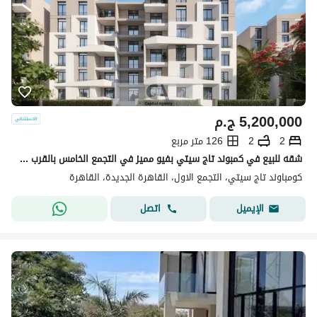
5,200,000
ج.م
2
2
126 متر مربع
شقه للبيع في كمبوند تاج سيتي بفيو مميز في التجمع الخامس بالقرب من الجولدن اسكوير والجامعه الامريكيه بخصم كاش 50% | Taj city
كومباوند تاج سيتي، التجمع الاول، القاهرة الجديدة، القاهرة
اتصل
الإيميل