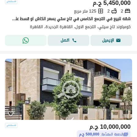
5,450,000
ج.م
2
2
125 متر مربع
شقه للبيع في التجمع الخامس في تاج ستي بسعر الكاش او قسط علي 12 سنه دفع بدون مقدم 0% مع شركه مدينه مصر | القاهره الجديدة | taj cit
كومباوند تاج سيتي، التجمع الاول، القاهرة الجديدة، القاهرة
اتصل
الإيميل
10,000,000
ج.م
الدفعة المقدّمة:
500,000 ج.م