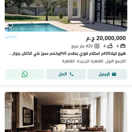
20,000,000
ج.م
4
4
420 متر مربع
هبيع فيلا420م استلام فوري بمقدم 5%وبخصم مميز علي الكاش بجوار فندق توليب باق
التجمع الاول، القاهرة الجديدة، القاهرة
اتصل
الإيميل