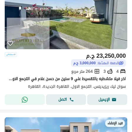
23,250,000
ج.م
الدفعة المقدّمة:
3,000,000 ج.م
4
3
264 متر مربع
اخر فيلا متشطبه بالتقسيط علي 9 سنين من حسن علام في التجمع الاول جنب ميراج سيتي
سوان ليك ريزيدينس، التجمع الاول، القاهرة الجديدة، القاهرة
اتصل
الإيميل
قيد الإنشاء