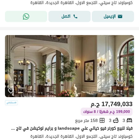
كومباوند تاج سيتي، التجمع الاول، القاهرة الجديدة، القاهرة
اتصل
الإيميل
17,749,033
ج.م
199,000 ج.م شهريًا / 8 سنوات
3
3
158 متر مربع
فيلا للبيع كورنر فيو خيالي علي landscape و برايم لوكيشن في تاج سيتي taj city بالتقسيط
كومباوند تاج سيتي، التجمع الاول، القاهرة الجديدة، القاهرة