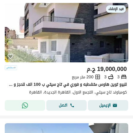
قيد الإنشاء
19,000,000
ج.م
3
3
200 متر مربع
للبيع توين هاوس متشطبه و فوري في تاج سيتي ب 100 الف للحجز و خصم مميز للكاش و اقساط علي 10 سنين - التجمع الخامس نيو كايرو
كومباوند تاج سيتي، التجمع الاول، القاهرة الجديدة، القاهرة
اتصل
الإيميل