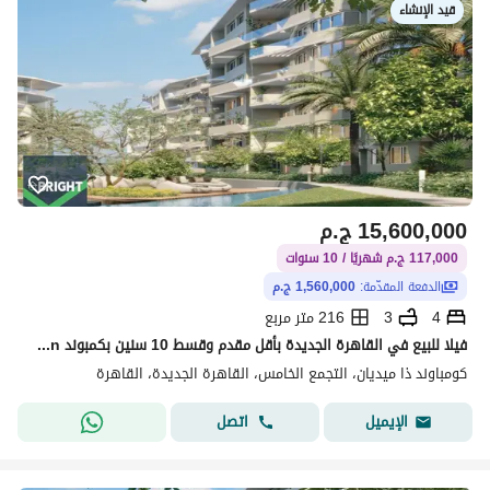
قيد الإنشاء
15,600,000
ج.م
117,000 ج.م شهريًا / 10 سنوات
الدفعة المقدّمة:
1,560,000 ج.م
4
3
216 متر مربع
فيلا للبيع في القاهرة الجديدة بأقل مقدم وقسط 10 سنين بكمبوند The Median
كومباوند ذا ميديان، التجمع الخامس، القاهرة الجديدة، القاهرة
اتصل
الإيميل