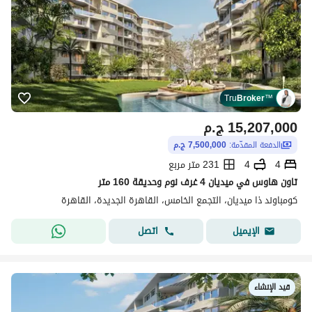
Tru
Broker
™
15,207,000
ج.م
الدفعة المقدّمة:
7,500,000 ج.م
4
4
231 متر مربع
تاون هاوس في ميديان 4 غرف نوم وحديقة 160 متر
كومباوند ذا ميديان، التجمع الخامس، القاهرة الجديدة، القاهرة
اتصل
الإيميل
قيد الإنشاء