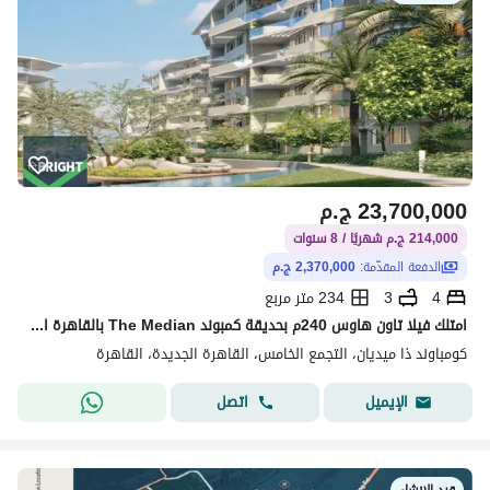
23,700,000
ج.م
214,000 ج.م شهريًا / 8 سنوات
الدفعة المقدّمة:
2,370,000 ج.م
4
3
234 متر مربع
امتلك فيلا تاون هاوس 240م بحديقة كمبوند The Median بالقاهرة الجديدة
كومباوند ذا ميديان، التجمع الخامس، القاهرة الجديدة، القاهرة
اتصل
الإيميل