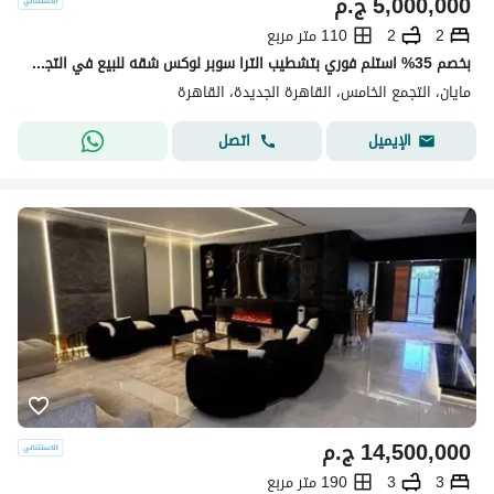
5,000,000
ج.م
2
2
110 متر مربع
بخصم 35% استلم فوري بتشطيب الترا سوبر لوكس شقه للبيع في التجمع الخامس كمبوند مايان Mayan new cairo امام الرحاب بجوار كريك تاون والمطار دقائق من AUC
مايان، التجمع الخامس، القاهرة الجديدة، القاهرة
اتصل
الإيميل
14,500,000
ج.م
3
3
190 متر مربع