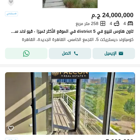
24,000,000
ج.م
4
4
258 متر مربع
تاون هاوس للبيع في district 5 في الموقع الأكثر تميزا - ڤيو لاند سكيب جهه بحري مباني بحديقة خاصة - استلام فوري -
كومباوند ديستريكت 5، التجمع الخامس، القاهرة الجديدة، القاهرة
اتصل
الإيميل