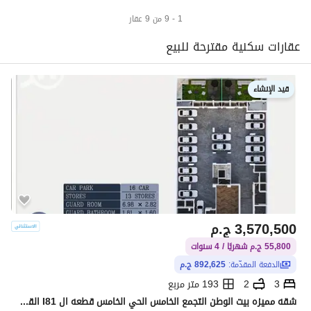
1 - 9 من 9 عقار
عقارات سكنية مقترحة للبيع
قيد الإنشاء
3,570,500
ج.م
55,800 ج.م شهريًا / 4 سنوات
الدفعة المقدّمة:
892,625 ج.م
3
2
193 متر مربع
شقه مميزه بيت الوطن التجمع الخامس الحي الخامس قطعه ال I81 القاهره