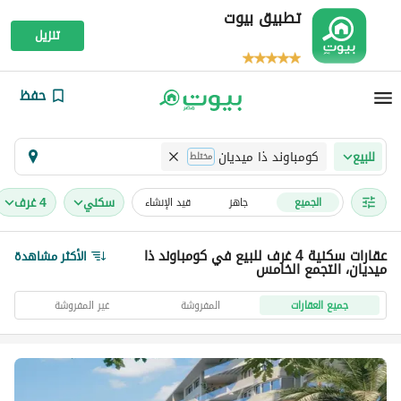
تطبيق بيوت
تنزيل
حفظ
كومباوند ذا ميديان
للبيع
مختلط
سكني
4 غرف
الجميع
جاهز
قيد الإنشاء
عقارات سكنية 4 غرف للبيع في كومباوند ذا
الأكثر مشاهدة
ميديان، التجمع الخامس
جميع العقارات
المفروشة
غير المفروشة