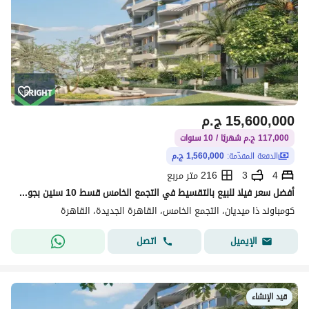
15,600,000
ج.م
117,000 ج.م شهريًا / 10 سنوات
الدفعة المقدّمة:
1,560,000 ج.م
4
3
216 متر مربع
أفضل سعر فيلا للبيع بالتقسيط في التجمع الخامس قسط 10 سنين بجوار الجامعة الامريكية داخل The Median القاهرة الجديدة
كومباوند ذا ميديان، التجمع الخامس، القاهرة الجديدة، القاهرة
اتصل
الإيميل
قيد الإنشاء