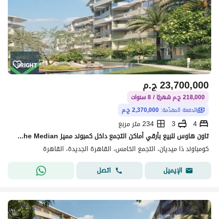
23,700,000
ج.م
218,000 ج.م شهريًا / 8 سنوات
الدفعة المقدّمة:
2,370,000 ج.م
4
3
234 متر مربع
تاون هاوس للبيع بأرقي أماكن التجمع داخل كمبوند مميز The Median القاهرة الجديدة
كومباوند ذا ميديان، التجمع الخامس، القاهرة الجديدة، القاهرة
اتصل
الإيميل