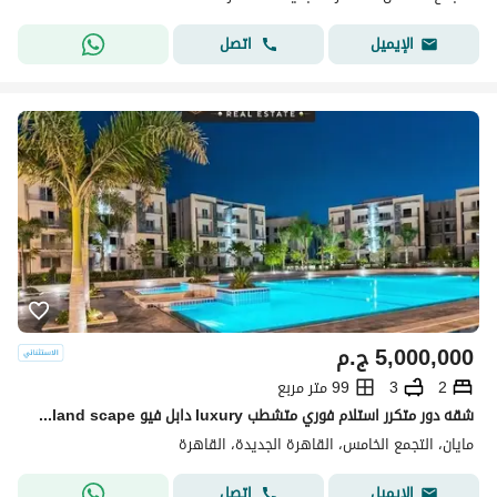
اتصل
الإيميل
5,000,000
ج.م
2
3
99 متر مربع
شقه دور متكرر استلام فوري متشطب luxury دابل فيو pool+land scape تقسيمه رائعه باسهل خطط سداد بدون ضغط وتقسيط ع اطول عدد سنوات الرحاب-سوان ليك-كريك تاون
مايان، التجمع الخامس، القاهرة الجديدة، القاهرة
اتصل
الإيميل