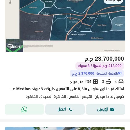
قيد الإنشاء
23,700,000
ج.م
218,000 ج.م شهريًا / 8 سنوات
الدفعة المقدّمة:
2,370,000 ج.م
4
3
234 متر مربع
امتلك فيلا تاون هاوس فاخرة على التسعين دايركت كمبوند The Median القاهرة الجديدة
كومباوند ذا ميديان، التجمع الخامس، القاهرة الجديدة، القاهرة
اتصل
الإيميل