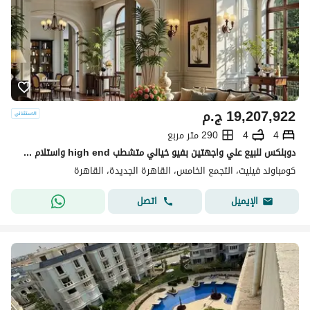
19,207,922
ج.م
4
4
290 متر مربع
دوبلكس للبيع علي واجهتين بفيو خيالي متشطب high end واستلام فوري في سوديك فيليت sodic villette في التجمع الخامس
كومباوند فيليت، التجمع الخامس، القاهرة الجديدة، القاهرة
اتصل
الإيميل