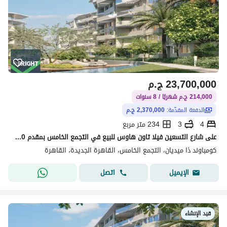
23,700,000
ج.م
214,000 ج.م شهريًا / 8 سنوات
الدفعة المقدّمة:
2,370,000 ج.م
4
3
234 متر مربع
على شارع التسعين فيلا تاون هاوس للبيع في التجمع الخامس بمقدم 10% فقط داخل The Median
كومباوند ذا ميديان، التجمع الخامس، القاهرة الجديدة، القاهرة
اتصل
الإيميل
قيد الإنشاء