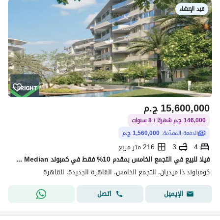
قيد الإنشاء
15,600,000
ج.م
146,000 ج.م شهريًا / 8 سنوات
الدفعة المقدّمة:
1,560,000 ج.م
4
3
216 متر مربع
فيلا للبيع في التجمع الخامس بمقدم 10% فقط في كمبوند The Median القاهرة الجديدة
كومباوند ذا ميديان، التجمع الخامس، القاهرة الجديدة، القاهرة
اتصل
الإيميل