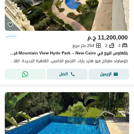
11,200,000
ج.م
3
2
254 متر مربع
بنتهاوس للبيع في Mountain View Hyde Park – New Cairo فرصة مميزة لامتلاك بنتهاوس بمساحة داخلية مريحة بالإضافة إلى روف خاص بمساحة 90 متر، داخل واحد
كومباوند ماونتن فيو هايد بارك، التجمع الخامس، القاهرة الجديدة، القاهرة
اتصل
الإيميل