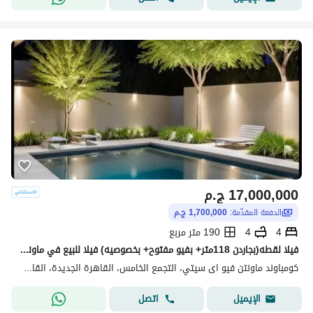
17,000,000
ج.م
الدفعة المقدّمة:
1,700,000 ج.م
4
4
190 متر مربع
فيلا لقطه(بجاردن 118متر+ بفيو مفتوح+ بخصوصيه) فيلا للبيع في ماونتن فيوMountain View creek New Cairo بالقرب من Mivida وHyde Park وPalm Hills New Cairo
كومباوند ماونتن فيو اى سيتي، التجمع الخامس، القاهرة الجديدة، القاهرة
اتصل
الإيميل