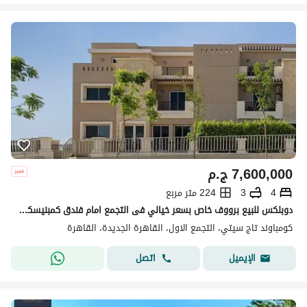
7,600,000
ج.م
4
3
224 متر مربع
دوبلكس للبيع برووف خاص بسعر خيالي فى التجمع امام فندق كمبنيسكي فى taj city
كومباوند تاج سيتي، التجمع الاول، القاهرة الجديدة، القاهرة
اتصل
الإيميل