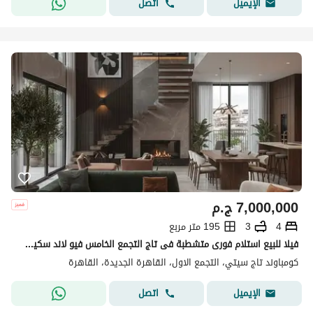
اتصل
الإيميل
7,000,000
ج.م
4
3
195 متر مربع
فيلا للبيع استلام فورى متشطبة فى تاج التجمع الخامس فيو لاند سكيب امام المطار وبجوار كمبينسكى و مدينتي Taj City Compound
كومباوند تاج سيتي، التجمع الاول، القاهرة الجديدة، القاهرة
اتصل
الإيميل