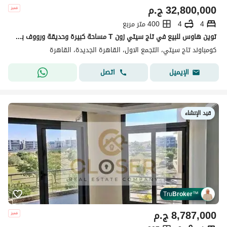
32,800,000
ج.م
4
4
400 متر مربع
توين هاوس للبيع في تاج سيتي زون T مساحة كبيرة وحديقة ورووف بسعر مميز
كومباوند تاج سيتي، التجمع الاول، القاهرة الجديدة، القاهرة
اتصل
الإيميل
قيد الإنشاء
Tru
Broker
™
8,787,000
ج.م