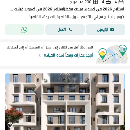
4
4
200 متر مربع
استلام 2026 في كمبوند فيلات فقط|استلام 2026 في كمبوند فيلات فقط | تاون هاوس 200م بجاردن ورو200م بجاردن ورووف للبيع بتسهيلات في نوبل تاج سيتي Nobles
كومباوند تاج سيتي، التجمع الاول، القاهرة الجديدة، القاهرة
اتصل
الإيميل
اقض وقتًا أقل في التنقل إلى العمل أو المدرسة أو إلى أصدقائك
أوجد عقارات وفقاً لمدة القيادة