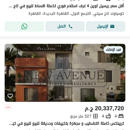
أقل سعر ريسيل توين 4 غرف استلام فوري تكملة اقساط للبيع في تاج سيتي التجمع الاول Taj City
كومباوند تاج سيتي، التجمع الاول، القاهرة الجديدة، القاهرة
اتصل
الإيميل
قيد الإنشاء
20,337,720
ج.م
4
4
327 متر مربع
تريبلكس كاملة التشطيب و مجهزة بتكييفات وحديقة للبيع للبيع في كيندا تاج سيتى القاهرة الجديدة Kinda Taj City New Cairo من تطوير مدينة مصر