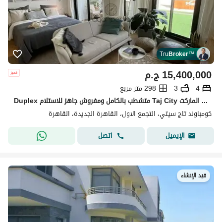
Tru
Broker
™
15,400,000
ج.م
4
3
298 متر مربع
Duplex متشطب بالكامل ومفروش جاهز للاستلام Taj City بأقل سعلا في الماركت
كومباوند تاج سيتي، التجمع الاول، القاهرة الجديدة، القاهرة
اتصل
الإيميل
قيد الإنشاء