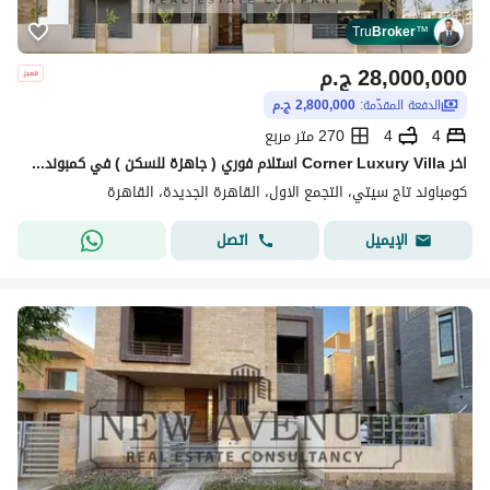
Tru
Broker
™
28,000,000
ج.م
الدفعة المقدّمة:
2,800,000 ج.م
4
4
270 متر مربع
اخر Corner Luxury Villa استلام فوري ( جاهزة للسكن ) في كمبوند تاج سيتي التجمع الاول بخصم مميز علي الكاش
كومباوند تاج سيتي، التجمع الاول، القاهرة الجديدة، القاهرة
اتصل
الإيميل