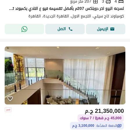
4
3
207 متر مربع
لسرعه البيع اخر دوبلكس 207م بأفضل تقسيمه فيو ع النادي بكمبوند تاج سيتي امام فندقJW Marriott
كومباوند تاج سيتي، التجمع الاول، القاهرة الجديدة، القاهرة
اتصل
الإيميل
21,350,000
ج.م
45,000 ج.م شهريًا / 7 سنوات
الدفعة المقدّمة:
3,100,000 ج.م