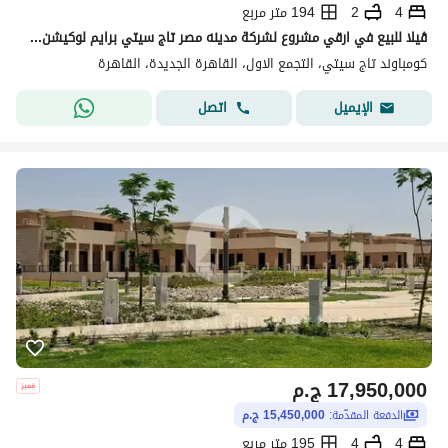
4
2
194 متر مربع
ڤيلا للبيع في ارقي مشروع لشركة مدينه مصر تاج سيتي برايم لوكيشن امام مطار القاهرة قريبة من كل الاماكن مصر الجديدة و شيراتون و التجمع والمشروع ساكن .
كومباوند تاج سيتي، التجمع الاول، القاهرة الجديدة، القاهرة
اتصل
الإيميل
17,950,000
ج.م
الدفعة المقدّمة:
15,450,000 ج.م
4
4
195 متر مربع