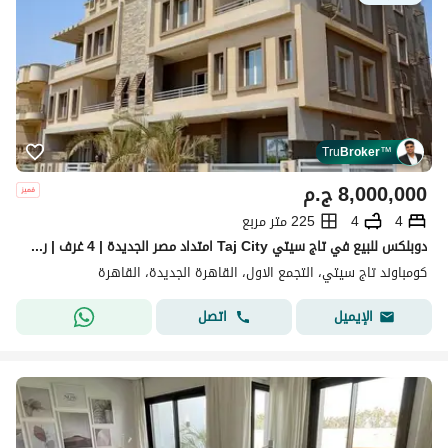
Tru
Broker
™
8,000,000
ج.م
4
4
225 متر مربع
دوبلكس للبيع في تاج سيتي Taj City امتداد مصر الجديدة | 4 غرف | روف 125م | موقع مميز أمام مطار القاهرة
كومباوند تاج سيتي، التجمع الاول، القاهرة الجديدة، القاهرة
اتصل
الإيميل