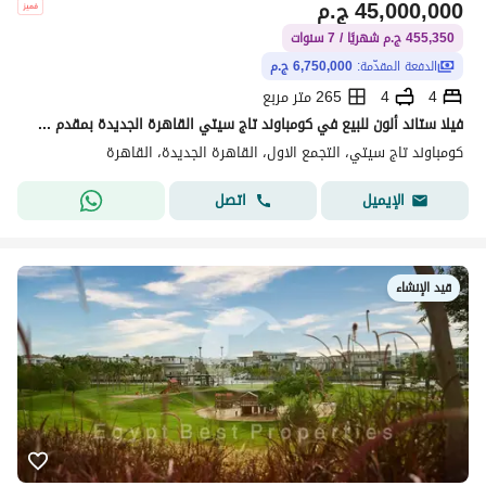
45,000,000
ج.م
455,350 ج.م شهريًا / 7 سنوات
الدفعة المقدّمة:
6,750,000 ج.م
4
4
265 متر مربع
فيلا ستاند ألون للبيع في كومباوند تاج سيتي القاهرة الجديدة بمقدم 15% استلام فوري
كومباوند تاج سيتي، التجمع الاول، القاهرة الجديدة، القاهرة
اتصل
الإيميل
قيد الإنشاء