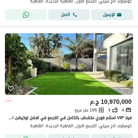
كومباوند تاج سيتي، التجمع الاول، القاهرة الجديدة، القاهرة
اتصل
الإيميل
10,970,000
ج.م
4
4
195 متر مربع
فيلا VIP استلم فوري متشطب بالكامل في التجمع في افضل لوكيشن اطلاله رائعه علي البارك لوكيشن مميز قريب من مدينه نصر وJW Mariott تقسيمه 3 ادوار
كومباوند تاج سيتي، التجمع الاول، القاهرة الجديدة، القاهرة