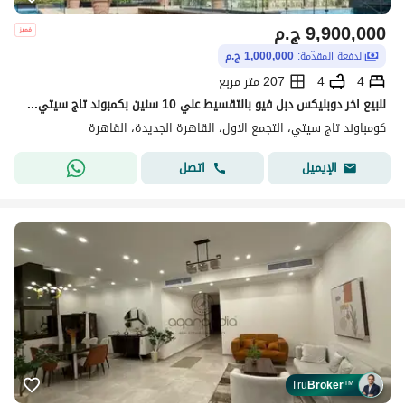
9,900,000
ج.م
الدفعة المقدّمة:
1,000,000 ج.م
4
4
207 متر مربع
للبيع اخر دوبليكس دبل فيو بالتقسيط علي 10 سنين بكمبوند تاج سيتي التجمع الاول Last duplex for sale with a double view in Taj City Compound, New Cairo.
كومباوند تاج سيتي، التجمع الاول، القاهرة الجديدة، القاهرة
اتصل
الإيميل
Tru
Broker
™