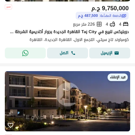
9,750,000
ج.م
الدفعة المقدّمة:
487,500 ج.م
4
4
226 متر مربع
دوبليكس للبيع في Taj City القاهرة الجديدة بجوار أكاديمية الشرطة وعلى طريق السويس امتداد شارع الثورة | موقع مميز | كمبوند متكامل | خصم كاش كبير
كومباوند تاج سيتي، التجمع الاول، القاهرة الجديدة، القاهرة
اتصل
الإيميل
قيد الإنشاء