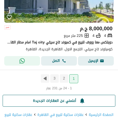
8,000,000
ج.م
4
4
225 متر مربع
دوبلكس معا رووف للبيع في كمبوند تاج سيتي Taj city امام مطار القاهره وعلي طريق السويس دايركت وامام فندق كمبنيسكي Kempinski
كومباوند تاج سيتي، التجمع الاول، القاهرة الجديدة، القاهرة
اتصل
الإيميل
3
2
1
1 - 24 من 231 عقار
أعلمني عن العقارات الجديدة
الصفحة الرئيسية
عقارات سكنية للبيع في القاهرة
عقارات سكنية للبيع