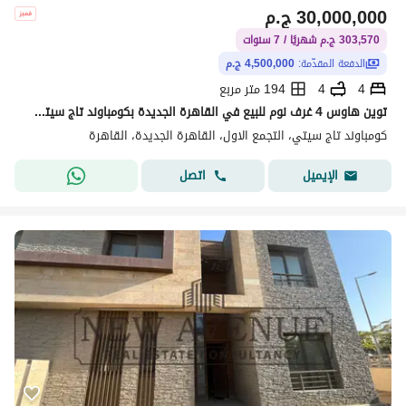
30,000,000
ج.م
303,570 ج.م شهريًا / 7 سنوات
الدفعة المقدّمة:
4,500,000 ج.م
4
4
194 متر مربع
توين هاوس 4 غرف نوم للبيع في القاهرة الجديدة بكومباوند تاج سيتي استلام قريب قسط علي 7 سنين والسعر لقطة
كومباوند تاج سيتي، التجمع الاول، القاهرة الجديدة، القاهرة
اتصل
الإيميل