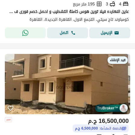
4
3
195 متر مربع
عاين النهارده فيلا توين هوس كاملة التشطيب و احصل خصم فورى ف تاج سيتي أطلاله خياليه سنترال بارك خصوصيه كامله بجوار سوان ليك الرحاب بالقرب من سوديك
كومباوند تاج سيتي، التجمع الاول، القاهرة الجديدة، القاهرة
اتصل
الإيميل
قيد الإنشاء
Tru
Broker
™
16,500,000
ج.م
الدفعة المقدّمة:
6,500,000 ج.م