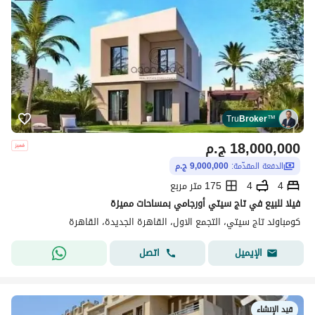
Tru
Broker
™
18,000,000
ج.م
الدفعة المقدّمة:
9,000,000 ج.م
4
4
175 متر مربع
فيلا للبيع في تاج سيتي أورجامي بمساحات مميزة
كومباوند تاج سيتي، التجمع الاول، القاهرة الجديدة، القاهرة
اتصل
الإيميل
قيد الإنشاء