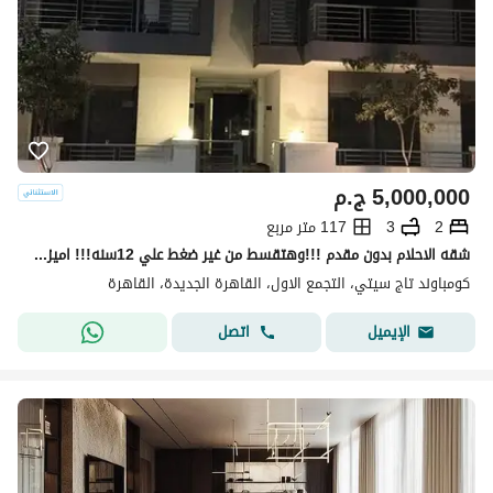
5,000,000
ج.م
2
3
117 متر مربع
شقه الاحلام بدون مقدم !!!وهتقسط من غير ضغط علي 12سنه!!! اميز شقه في اميز لوكيشن باميز فيو في الكمبوند اوفر مش هيتكرر والسعر لقطه
كومباوند تاج سيتي، التجمع الاول، القاهرة الجديدة، القاهرة
اتصل
الإيميل