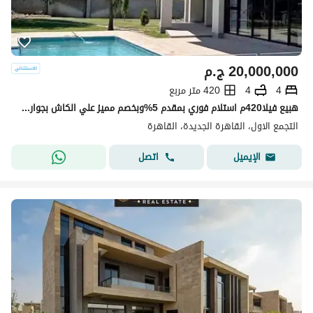
20,000,000
ج.م
4
4
420 متر مربع
هبيع فيلا420م استلام فوري بمقدم 5%وبخصم مميز علي الكاش بجوار فندق توليب باق
التجمع الاول، القاهرة الجديدة، القاهرة
اتصل
الإيميل