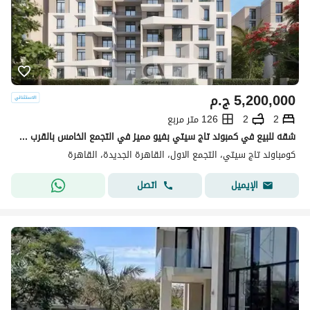
5,200,000
ج.م
2
2
126 متر مربع
شقه للبيع في كمبوند تاج سيتي بفيو مميز في التجمع الخامس بالقرب من الجولدن اسكوير والجامعه الامريكيه بخصم كاش 50% | Taj city
كومباوند تاج سيتي، التجمع الاول، القاهرة الجديدة، القاهرة
اتصل
الإيميل