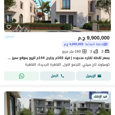
9,900,000
ج.م
الدفعة المقدّمة:
4,000,000 ج.م
3
3
160 متر مربع
بسعر لقطه لفتره محدوده | فيلا 160م بجاردن 144م للبيع بموقع مميز جدا داخل أوريجامي - تاج سيتي- القاهره الجديده- التجمع الخامس - 3 غرف
كومباوند تاج سيتي، التجمع الاول، القاهرة الجديدة، القاهرة
اتصل
الإيميل
قيد الإنشاء