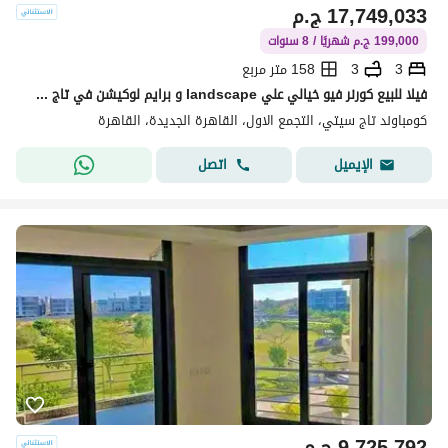
17,749,033
ج.م
199,000 ج.م شهريًا / 8 سنوات
3
3
158 متر مربع
فيلا للبيع كورنر فيو خيالي علي landscape و برايم لوكيشن في تاج سيتي taj city بالتقسيط
كومباوند تاج سيتي، التجمع الاول، القاهرة الجديدة، القاهرة
اتصل
الإيميل
9,725,792
ج.م