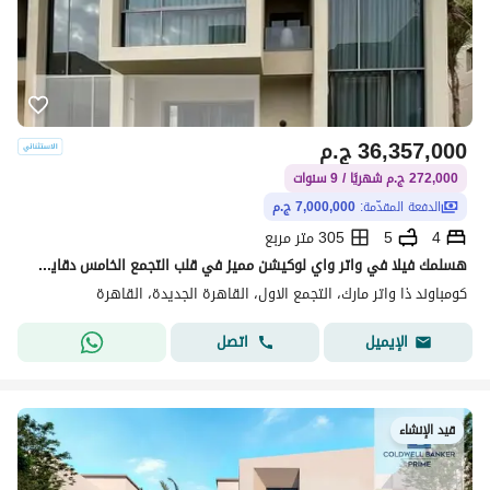
36,357,000
ج.م
272,000 ج.م شهريًا / 9 سنوات
الدفعة المقدّمة:
7,000,000 ج.م
4
5
305 متر مربع
هسلمك فيلا في واتر واي لوكيشن مميز في قلب التجمع الخامس دقايق من شارع التسعين الجنوبي وقريب من الجامعه الامريكيه بمقدم 7 مليون
كومباوند ذا واتر مارك، التجمع الاول، القاهرة الجديدة، القاهرة
اتصل
الإيميل
قيد الإنشاء