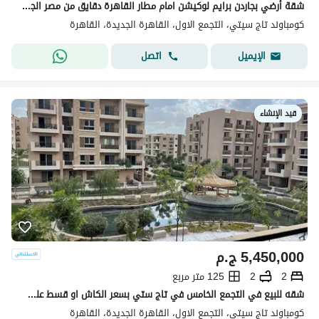
شقة أرضي بجاردن برايم لوكيشن امام مطار القاهرة دقايق من مصر الجديدة بفيو لاندسكيب بحري بالكامل
كومباوند تاج سيتي، التجمع الاول، القاهرة الجديدة، القاهرة
اتصل
الإيميل
قيد الإنشاء
5,450,000
ج.م
2
2
125 متر مربع
شقه للبيع في التجمع الخامس في تاج ستي بسعر الكاش او قسط علي 12 سنه دفع بدون مقدم 0% مع شركه مدينه مصر | القاهره الجديدة | taj cit
كومباوند تاج سيتي، التجمع الاول، القاهرة الجديدة، القاهرة