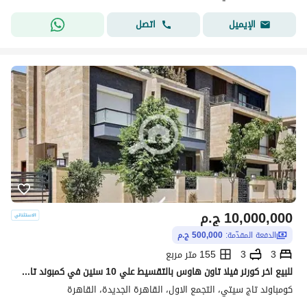
اتصل
الإيميل
10,000,000
ج.م
الدفعة المقدّمة:
500,000 ج.م
3
3
155 متر مربع
للبيع اخر كورنر فيلا تاون هاوس بالتقسيط علي 10 سنين في كمبوند تاج سيتي For sale: Last corner townhouse in Taj City compound
كومباوند تاج سيتي، التجمع الاول، القاهرة الجديدة، القاهرة