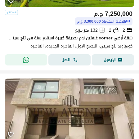
7,250,000
ج.م
الدفعة المقدّمة:
3,300,000 ج.م
2
2
132 متر مربع
شقة أرضي corner غرفتين نوم بحديقة كبيرة استلام سنة في تاج سيتي القاهرة الجديدة | Taj City New Cairo
كومباوند تاج سيتي، التجمع الاول، القاهرة الجديدة، القاهرة
اتصل
الإيميل