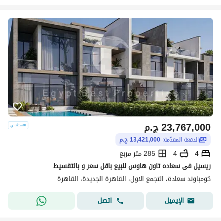
23,767,000
ج.م
الدفعة المقدّمة:
13,421,000 ج.م
4
4
285 متر مربع
ريسيل فى سعاده تاون هاوس للبيع باقل سعر و بالتقسيط
كومباوند سعادة، التجمع الاول، القاهرة الجديدة، القاهرة
اتصل
الإيميل