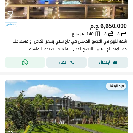
6,650,000
ج.م
3
3
140 متر مربع
شقه للبيع في التجمع الخامس في تاج ستي بسعر الكاش او قسط علي 12 سنه دفع بدون مقدم 0% مع شركه مدينه مصر | القاهره الجديدة | taj cit
كومباوند تاج سيتي، التجمع الاول، القاهرة الجديدة، القاهرة
اتصل
الإيميل
قيد الإنشاء