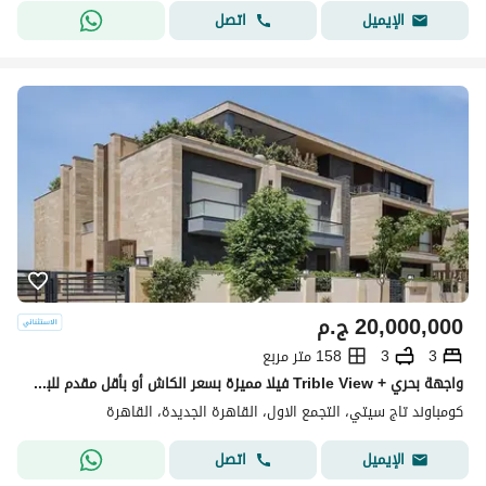
اتصل
الإيميل
20,000,000
ج.م
3
3
158 متر مربع
واجهة بحري + Trible View فيلا مميزة بسعر الكاش أو بأقل مقدم للبيع في تاج سيتي التجمع الأول بجوار جاردينيا ودقائق من شيراتون Taj City New Cairo
كومباوند تاج سيتي، التجمع الاول، القاهرة الجديدة، القاهرة
اتصل
الإيميل