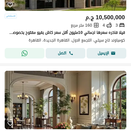
10,500,000
ج.م
3
4
160 متر مربع
فيلا فاخره سعرها اجمالي 10مليون أقل سعر كاش بفيو مفتوح بخصوصيه كامله للبيع في تاج سيتي Taj city القاهره الجديده التجمع الخامس
كومباوند تاج سيتي، التجمع الاول، القاهرة الجديدة، القاهرة
اتصل
الإيميل