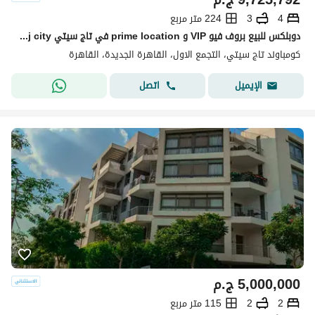
4
3
224 متر مربع
دوبلكس للبيع بروف فيو VIP و prime location في تاج سيتي taj city في التجمع
كومباوند تاج سيتي، التجمع الاول، القاهرة الجديدة، القاهرة
اتصل
الإيميل
5,000,000
ج.م
2
2
115 متر مربع