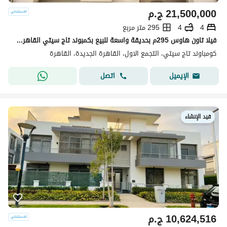
21,500,000
ج.م
4
4
295 متر مربع
فيلا تاون هاوس 295م بحديقة واسعة للبيع بكمبوند تاج سيتي القاهرة الجديدة مرحلة زوون تي
كومباوند تاج سيتي، التجمع الاول، القاهرة الجديدة، القاهرة
اتصل
الإيميل
قيد الإنشاء
10,624,516
ج.م