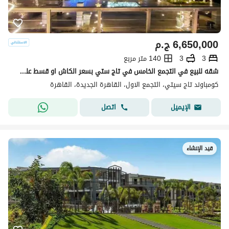
6,650,000
ج.م
3
3
140 متر مربع
شقه للبيع في التجمع الخامس في تاج ستي بسعر الكاش او قسط علي 12 سنه دفع بدون مقدم 0% مع شركه مدينه مصر | القاهره الجديدة | taj cit
كومباوند تاج سيتي، التجمع الاول، القاهرة الجديدة، القاهرة
اتصل
الإيميل
قيد الإنشاء