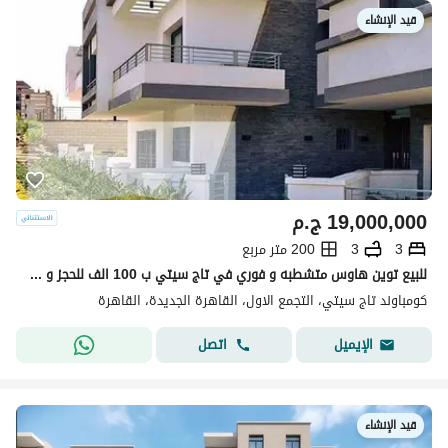
قيد الإنشاء
19,000,000
ج.م
3
3
200 متر مربع
للبيع توين هاوس متشطبه و فوري في تاج سيتي ب 100 الف للحجز و خصم مميز للكاش و اقساط علي 10 سنين - التجمع الخامس نيو كايرو
كومباوند تاج سيتي، التجمع الاول، القاهرة الجديدة، القاهرة
اتصل
الإيميل
قيد الإنشاء