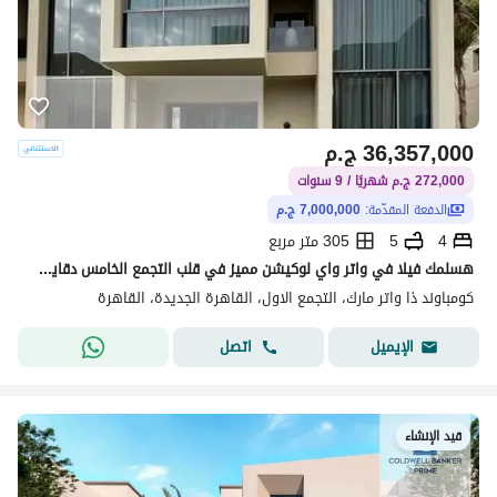
36,357,000
ج.م
272,000 ج.م شهريًا / 9 سنوات
الدفعة المقدّمة:
7,000,000 ج.م
4
5
305 متر مربع
هسلمك فيلا في واتر واي لوكيشن مميز في قلب التجمع الخامس دقايق من شارع التسعين الجنوبي وقريب من الجامعه الامريكيه بمقدم 7 مليون
كومباوند ذا واتر مارك، التجمع الاول، القاهرة الجديدة، القاهرة
اتصل
الإيميل
قيد الإنشاء