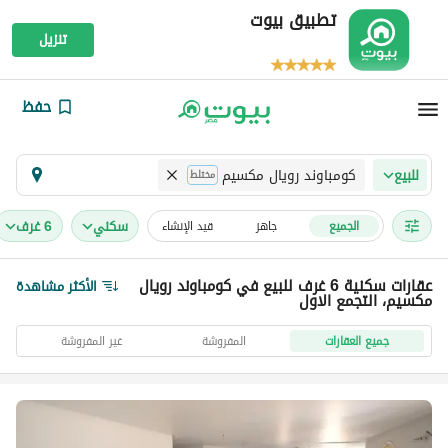
تطبيق بيوت
تنزيل
حفظ
كومباوند رويال مكسيم
للبيع
مختلط
سكني
6 غرف
الجميع
جاهز
قيد الإنشاء
عقارات سكنية 6 غرف للبيع في كومباوند رويال
الأكثر مشاهدة
مكسيم، التجمع الاول
جميع العقارات
المفروشة
غير المفروشة