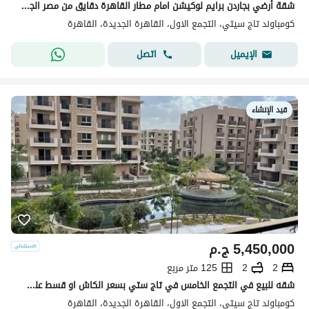
شقة أرضي بجاردن برايم لوكيشن امام مطار القاهرة دقايق من مصر الجديدة بفيو لاندسكيب بحري بالكامل
كومباوند تاج سيتي، التجمع الاول، القاهرة الجديدة، القاهرة
اتصل
الإيميل
قيد الإنشاء
5,450,000
ج.م
2
2
125 متر مربع
شقه للبيع في التجمع الخامس في تاج ستي بسعر الكاش او قسط علي 12 سنه دفع بدون مقدم 0% مع شركه مدينه مصر | القاهره الجديدة | taj cit
كومباوند تاج سيتي، التجمع الاول، القاهرة الجديدة، القاهرة