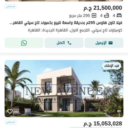
21,500,000
ج.م
4
4
295 متر مربع
فيلا تاون هاوس 295م بحديقة واسعة للبيع بكمبوند تاج سيتي القاهرة الجديدة مرحلة زوون تي
كومباوند تاج سيتي، التجمع الاول، القاهرة الجديدة، القاهرة
اتصل
الإيميل
قيد الإنشاء
15,053,028
ج.م