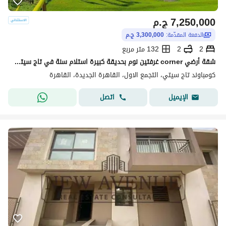
7,250,000
ج.م
الدفعة المقدّمة:
3,300,000 ج.م
2
2
132 متر مربع
شقة أرضي corner غرفتين نوم بحديقة كبيرة استلام سنة في تاج سيتي القاهرة الجديدة | Taj City New Cairo
كومباوند تاج سيتي، التجمع الاول، القاهرة الجديدة، القاهرة
اتصل
الإيميل