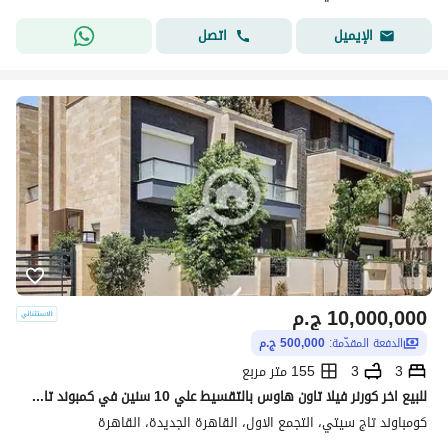
اتصل
الإيميل
10,000,000
ج.م
الدفعة المقدّمة:
500,000 ج.م
3
3
155 متر مربع
للبيع اخر كورنر فيلا تاون هاوس بالتقسيط علي 10 سنين في كمبوند تاج سيتي For sale: Last corner townhouse in Taj City compound
كومباوند تاج سيتي، التجمع الاول، القاهرة الجديدة، القاهرة