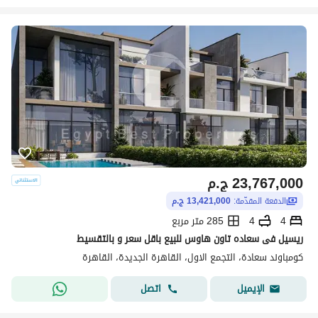
23,767,000
ج.م
الدفعة المقدّمة:
13,421,000 ج.م
4
4
285 متر مربع
ريسيل فى سعاده تاون هاوس للبيع باقل سعر و بالتقسيط
كومباوند سعادة، التجمع الاول، القاهرة الجديدة، القاهرة
اتصل
الإيميل