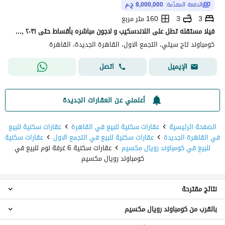
الدفعة المقدّمة:
8,000,000 ج.م
3
3
160 متر مربع
فيلا مستقله تطل على اللاندسكيب و لاجون مباشره بأقساط حتى ٢٠٣١ ,قسط ربع سنوى 320,592 و استلام 2027 فى كمبوند سكنى راق, تاج سيتى
كومباوند تاج سيتي، التجمع الاول، القاهرة الجديدة، القاهرة
اتصل
الإيميل
أعلمني عن العقارات الجديدة
الصفحة الرئيسية
عقارات سكنية للبيع في القاهرة
عقارات سكنية للبيع
في القاهرة الجديدة
عقارات سكنية للبيع في التجمع الاول
عقارات سكنية
للبيع في كومباوند رويال مكسيم
عقارات سكنية 6 غرفة نوم للبيع في
كومباوند رويال مكسيم
نتائج مقترحة
بالقرب من كومباوند رويال مكسيم
عقارات 4 غرف نوم للبيع في كومباوند رويال مكسيم
عقارات 5 غرف نوم للبيع في كومباوند رويال مكسيم