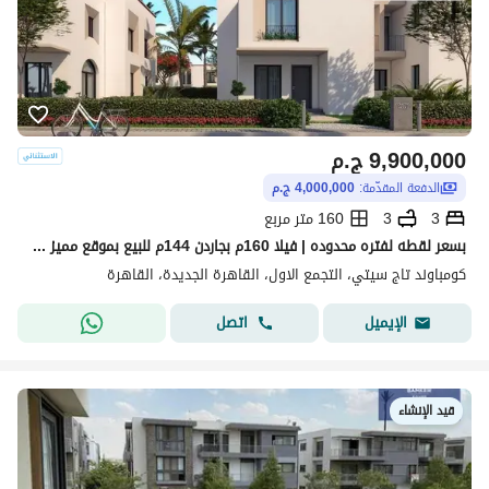
9,900,000
ج.م
الدفعة المقدّمة:
4,000,000 ج.م
3
3
160 متر مربع
بسعر لقطه لفتره محدوده | فيلا 160م بجاردن 144م للبيع بموقع مميز جدا داخل أوريجامي - تاج سيتي- القاهره الجديده- التجمع الخامس - 3 غرف
كومباوند تاج سيتي، التجمع الاول، القاهرة الجديدة، القاهرة
اتصل
الإيميل
قيد الإنشاء