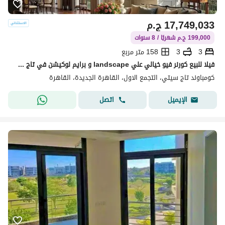
17,749,033
ج.م
199,000 ج.م شهريًا / 8 سنوات
3
3
158 متر مربع
فيلا للبيع كورنر فيو خيالي علي landscape و برايم لوكيشن في تاج سيتي taj city بالتقسيط
كومباوند تاج سيتي، التجمع الاول، القاهرة الجديدة، القاهرة
اتصل
الإيميل