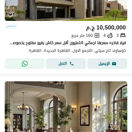
10,500,000
ج.م
3
4
160 متر مربع
فيلا فاخره سعرها اجمالي 10مليون أقل سعر كاش بفيو مفتوح بخصوصيه كامله للبيع في تاج سيتي Taj city القاهره الجديده التجمع الخامس
كومباوند تاج سيتي، التجمع الاول، القاهرة الجديدة، القاهرة
اتصل
الإيميل