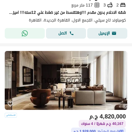
2
3
117 متر مربع
شقه الاحلام بدون مقدم !!!وهتقسط من غير ضغط علي 12سنه!!! اميز شقه في اميز لوكيشن باميز فيو في الكمبوند اوفر مش هيتكرر والسعر لقطه
كومباوند تاج سيتي، التجمع الاول، القاهرة الجديدة، القاهرة
اتصل
الإيميل
4,820,000
ج.م
40,167 ج.م شهريًا / 4 سنوات
الدفعة المقدّمة:
1,928,000 ج.م