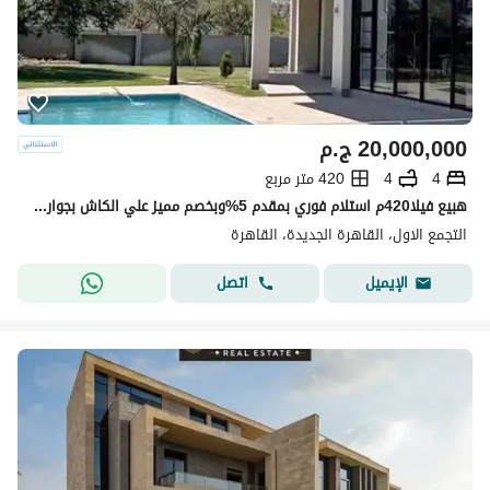
20,000,000
ج.م
4
4
420 متر مربع
هبيع فيلا420م استلام فوري بمقدم 5%وبخصم مميز علي الكاش بجوار فندق توليب باق
التجمع الاول، القاهرة الجديدة، القاهرة
اتصل
الإيميل