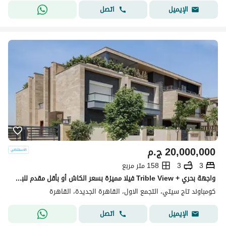
اتصل
الإيميل
20,000,000
ج.م
3
3
158 متر مربع
واجهة بحري + Trible View فيلا مميزة بسعر الكاش أو بأقل مقدم للبيع في تاج سيتي التجمع الأول بجوار جاردينيا ودقائق من شيراتون Taj City New Cairo
كومباوند تاج سيتي، التجمع الاول، القاهرة الجديدة، القاهرة
اتصل
الإيميل