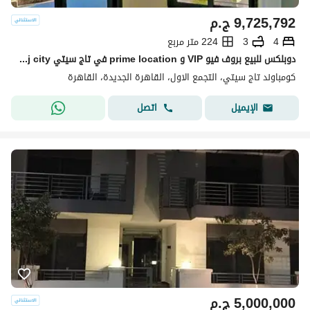
9,725,792
ج.م
4
3
224 متر مربع
دوبلكس للبيع بروف فيو VIP و prime location في تاج سيتي taj city في التجمع
كومباوند تاج سيتي، التجمع الاول، القاهرة الجديدة، القاهرة
اتصل
الإيميل
5,000,000
ج.م