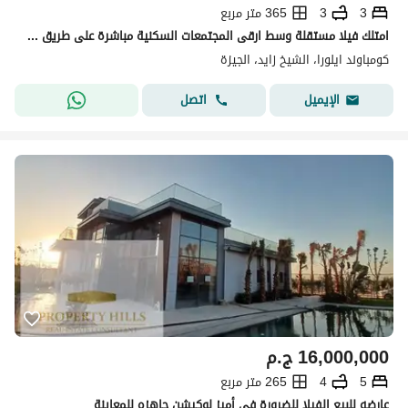
3
3
365 متر مربع
امتلك فيلا مستقلة وسط ارقى المجتمعات السكنية مباشرة على طريق الضبعة و بجوار سوديك
كومباوند ايلورا، الشيخ زايد، الجيزة
اتصل
الإيميل
16,000,000
ج.م
5
4
265 متر مربع
عارضه للبيع الفيلا للضرورة في أميز لوكيشن جاهزه للمعاينة