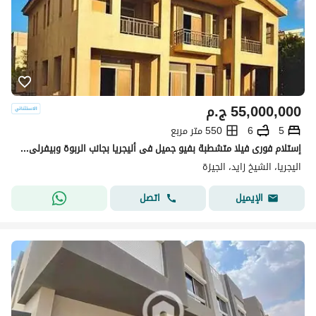
55,000,000
ج.م
5
6
550 متر مربع
إستلام فورى فيلا متشطبة بفيو جميل فى أليجريا بجانب الربوة وبيفرلى Allegria Sodic
اليجريا، الشيخ زايد، الجيزة
اتصل
الإيميل