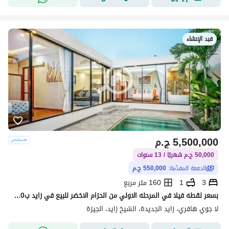
قيد الإنشاء
5,500,000
ج.م
50,000 ج.م شهريًا / 13 سنوات
الدفعة المقدّمة:
550,000 ج.م
3
1
160 متر مربع
بسعر لقطه فيلا في المرحله الاولي من الحزام الاخضر للبيع في زايد ب550 الف مقدم 160م+93م رروف بأرخص قسط شهري
لا جوي هافري، زايد الجديدة، الشيخ زايد، الجيزة