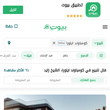
تطبيق بيوت
تنزيل
حفظ
كومباوند ايلورا
للبيع
مختلط
فیلا
عدد الغرف
الجميع
جاهز
قيد الإنشاء
فلل للبيع في كومباوند ايلورا، الشيخ زايد
الأكثر مشاهدة
جميع العقارات
المفروشة
غير المفروشة