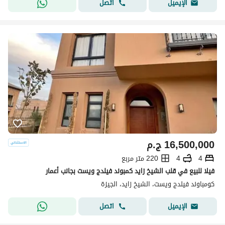
اتصل
الإيميل
16,500,000
ج.م
4
4
220 متر مربع
فيلا للبيع في قلب الشيخ زايد كمبوند فيلدج ويست بجانب أعمار
كومباوند فيلدج ويست، الشيخ زايد، الجيزة
اتصل
الإيميل