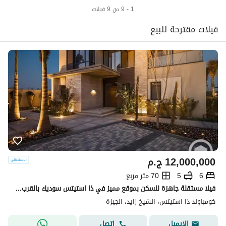
1 - 9 من 9 فيلات
فيلات مقترحة للبيع
12,000,000
ج.م
6
5
70 متر مربع
فيلا مستقلة جاهزة للسكن بموقع مميز في ذا استيتس سوديك بالقرب من بيفرلي هيلز
كومباوند ذا استيتس، الشيخ زايد، الجيزة
اتصل
الإيميل