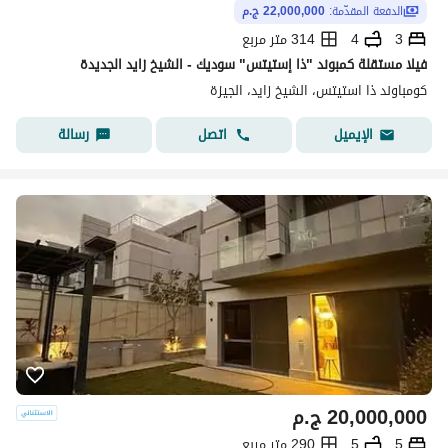
الدفعة المقدّمة:
22,000,000 ج.م
3
4
314 متر مربع
فيلا مستقلة كمبوند "ذا إستيتس" سوديك - الشيخ زايد الجديدة
كومباوند ذا استيتس، الشيخ زايد، الجيزة
اتصل
رسالة
الإيميل
20,000,000
ج.م
5
5
290 متر مربع