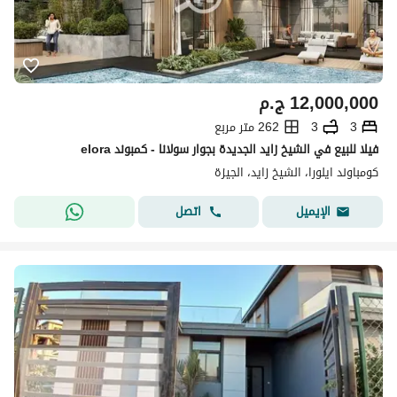
12,000,000
ج.م
3
3
262 متر مربع
فيلا للبيع في الشيخ زايد الجديدة بجوار سولانا - كمبوند elora
كومباوند ايلورا، الشيخ زايد، الجيزة
اتصل
الإيميل