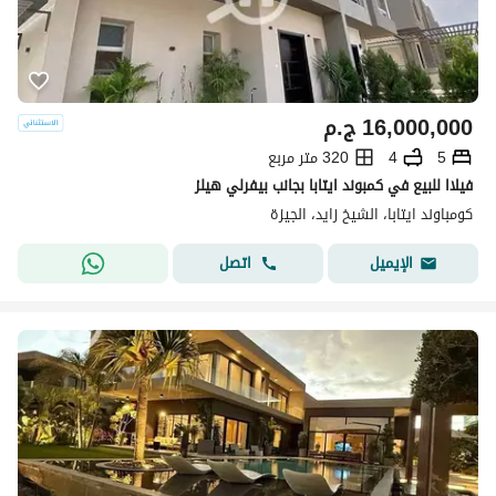
16,000,000
ج.م
5
4
320 متر مربع
فيلاا للبيع في كمبوند ايتابا بجانب بيفرلي هيلز
كومباوند ايتابا، الشيخ زايد، الجيزة
اتصل
الإيميل