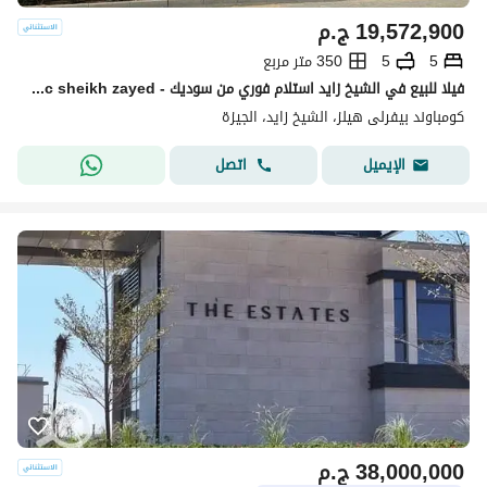
19,572,900
ج.م
5
5
350 متر مربع
فيلا للبيع في الشيخ زايد استلام فوري من سوديك - Sodic sheikh zayed
كومباوند بيفرلى هيلز، الشيخ زايد، الجيزة
اتصل
الإيميل
38,000,000
ج.م