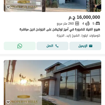
16,000,000
ج.م
5
4
260 متر مربع
هبيع الفيلا للضرورة في أميز لوكيشن على الجولدن لاين مباشرة
كومباوند ايلورا، الشيخ زايد، الجيزة
اتصل
الإيميل