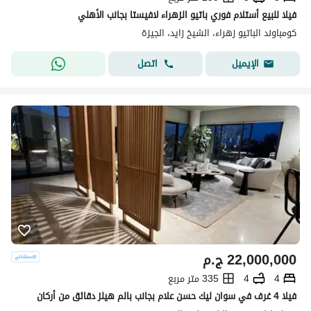
فيلا للبيع أستلام فوري باتيو الزهراء لافيستا بجانب الأهلي
كومباوند الباتيو زهراء، الشيخ زايد، الجيزة
اتصل
الإيميل
22,000,000
ج.م
4
4
335 متر مربع
فيلا 4 غرف في سوان ليك حسن علام بجانب بالم هيلز دقائق من أركان