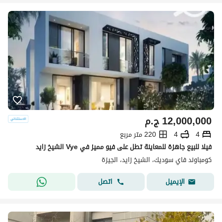
12,000,000
ج.م
4
4
220 متر مربع
فيلا للبيع جاهزة للمعاينة تطل على فيو مميز في Vye الشيخ زايد
كومباوند فاي سوديك، الشيخ زايد، الجيزة
اتصل
الإيميل