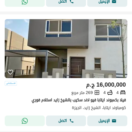
اتصل
الإيميل
16,000,000
ج.م
4
4
269 متر مربع
فيلا بكمبوند ايتابا فيو لاند سكيب بالشيخ زايد استلام فوري
كومباوند ايتابا، الشيخ زايد، الجيزة
اتصل
الإيميل