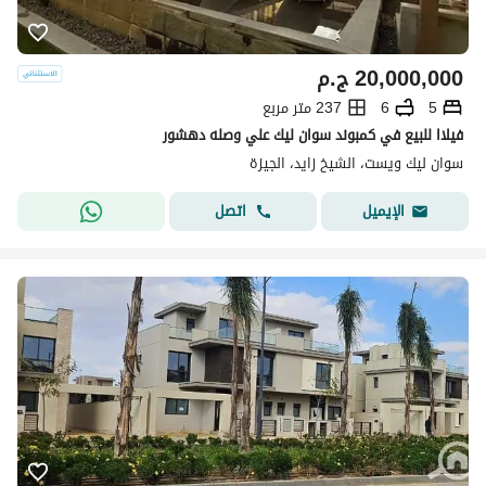
20,000,000
ج.م
5
6
237 متر مربع
فيلاا للبيع في كمبوند سوان ليك علي وصله دهشور
سوان ليك ويست، الشيخ زايد، الجيزة
اتصل
الإيميل