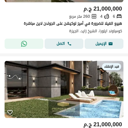
21,000,000
ج.م
6
4
260 متر مربع
هبيع الفيلا للضرورة في أميز لوكيشن على الجولدن لاين مباشرة
كومباوند ايلورا، الشيخ زايد، الجيزة
اتصل
الإيميل
قيد الإنشاء
21,000,000
ج.م