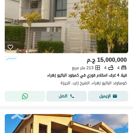
15,000,000
ج.م
4
4
213 متر مربع
فيلا 4 غرف استلام فوري في كمبنود الباتيو زهراء
كومباوند الباتيو زهراء، الشيخ زايد، الجيزة
اتصل
الإيميل