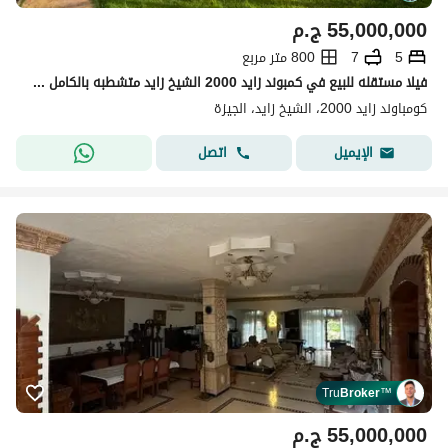
55,000,000
ج.م
5
7
800 متر مربع
فيلا مستقله للبيع في كمبوند زايد 2000 الشيخ زايد متشطبه بالكامل ومفروشه فيو مميز
كومباوند زايد 2000، الشيخ زايد، الجيزة
اتصل
الإيميل
Tru
Broker
™
55,000,000
ج.م