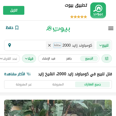
تطبيق بيوت
تنزيل
حفظ
كومباوند زايد 2000
للبيع
مختلط
فیلا
عدد الغرف
الجميع
جاهز
قيد الإنشاء
فلل للبيع في كومباوند زايد 2000، الشيخ زايد
الأكثر مشاهدة
جميع العقارات
المفروشة
غير المفروشة