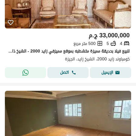
33,000,000
ج.م
4
5
500 متر مربع
للبيع فيلا بحديقة مميزة متشطبه بموقع مميزفي زايد 2000 - الشيخ ذايد For Sale Villa Finished Ready to move in Zayed 2000 - Al Sheikh Zayed.
كومباوند زايد 2000، الشيخ زايد، الجيزة
اتصل
الإيميل