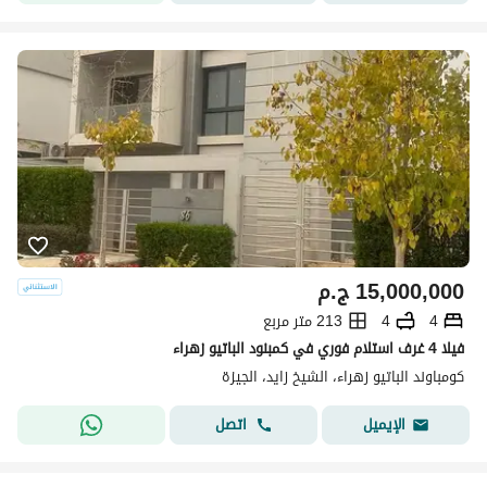
15,000,000
ج.م
4
4
213 متر مربع
فيلا 4 غرف استلام فوري في كمبنود الباتيو زهراء
كومباوند الباتيو زهراء، الشيخ زايد، الجيزة
اتصل
الإيميل