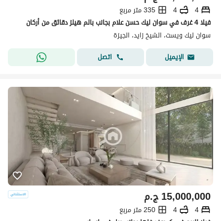
4
4
335 متر مربع
فيلا 4 غرف في سوان ليك حسن علام بجانب بالم هيلز دقائق من أركان
سوان ليك ويست، الشيخ زايد، الجيزة
اتصل
الإيميل
15,000,000
ج.م
4
4
250 متر مربع