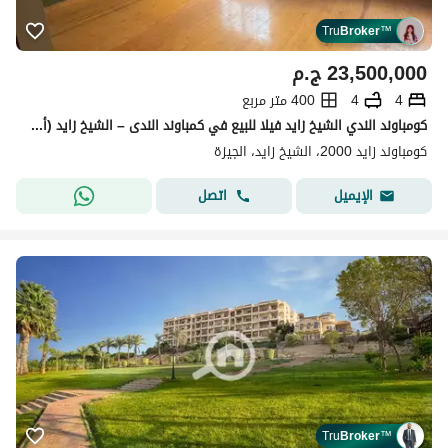
Tru
Broker
™
23,500,000
ج.م
4
4
400 متر مربع
كومباوند الندي الشيخ زايد فيلا للبيع في كمباوند الندى – الشيخ زايد (أمام أركان وبارك ستريت)
كومباوند زايد 2000، الشيخ زايد، الجيزة
اتصل
الإيميل
Tru
Broker
™