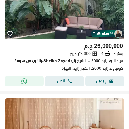
Tru
Broker
™
26,000,000
ج.م
4
4
300 متر مربع
فيلا للبيع زايد 2000 – الشيخ زايدSheikh Zayed-بالقرب من مدرسة Beverly Hills الدولية -جامعة النيل والجامعة الكندية CIC- مستشفى دار الفؤاد
كومباوند زايد 2000، الشيخ زايد، الجيزة
اتصل
الإيميل