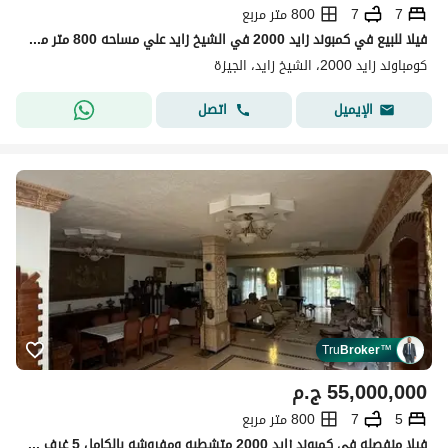
7
7
800 متر مربع
فيلا للبيع في كمبوند زايد 2000 في الشيخ زايد علي مساحه 800 متر مباني بلوكيشن مميز وفيو بانورامه اعلي درجه الفخامه والرقي
كومباوند زايد 2000، الشيخ زايد، الجيزة
اتصل
الإيميل
Tru
Broker
™
55,000,000
ج.م
5
7
800 متر مربع
فيلا منفصله في كمبوند زايد 2000 متشطبه ومفروشه بالكامل 5 غرف نوم ماستر مساحه 800م