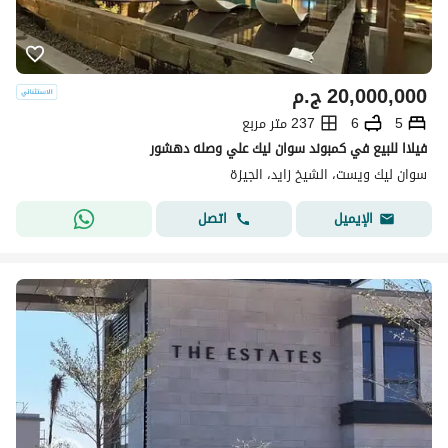
20,000,000
ج.م
5
6
237 متر مربع
فيلاا للبيع في كمبوند سوان ليك علي وصله دهشور
سوان ليك ويست، الشيخ زايد، الجيزة
اتصل
الإيميل