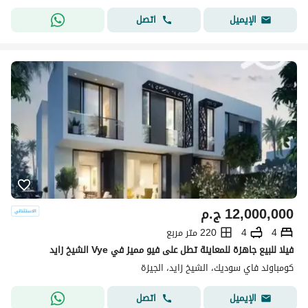
اتصل
الإيميل
12,000,000
ج.م
4
4
220 متر مربع
فيلا للبيع جاهزة للمعاينة تطل على فيو مميز في Vye الشيخ زايد
كومباوند فاي سوديك، الشيخ زايد، الجيزة
اتصل
الإيميل