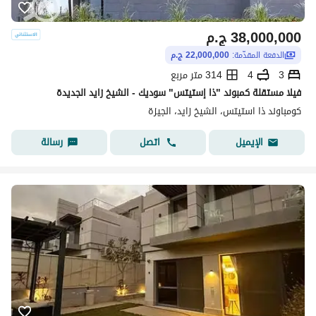
38,000,000
ج.م
الدفعة المقدّمة:
22,000,000 ج.م
3
4
314 متر مربع
فيلا مستقلة كمبوند "ذا إستيتس" سوديك - الشيخ زايد الجديدة
كومباوند ذا استيتس، الشيخ زايد، الجيزة
اتصل
رسالة
الإيميل