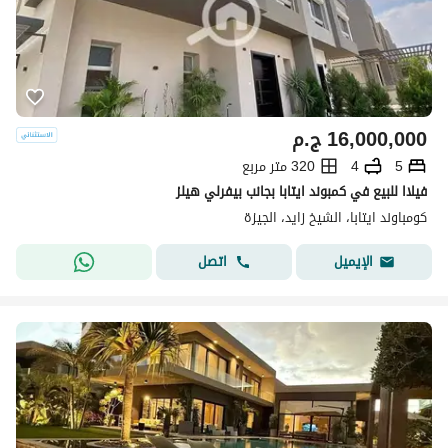
16,000,000
ج.م
5
4
320 متر مربع
فيلاا للبيع في كمبوند ايتابا بجانب بيفرلي هيلز
كومباوند ايتابا، الشيخ زايد، الجيزة
اتصل
الإيميل