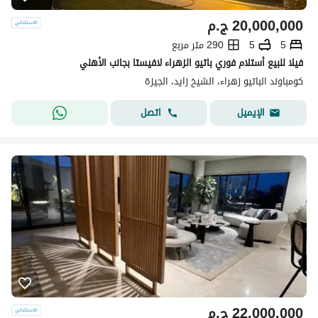
20,000,000
ج.م
5
5
290 متر مربع
فيلا للبيع أستلام فوري باتيو الزهراء لافيستا بجانب الأهلي
كومباوند الباتيو زهراء، الشيخ زايد، الجيزة
اتصل
الإيميل
22,000,000
ج.م