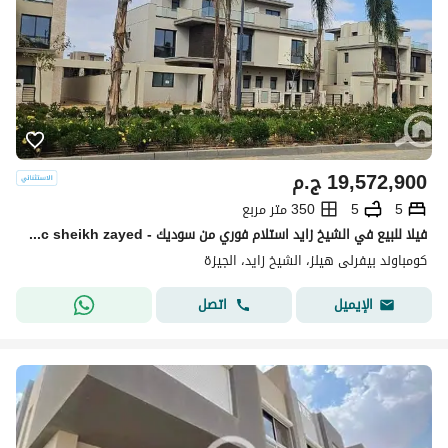
19,572,900
ج.م
5
5
350 متر مربع
فيلا للبيع في الشيخ زايد استلام فوري من سوديك - Sodic sheikh zayed
كومباوند بيفرلى هيلز، الشيخ زايد، الجيزة
اتصل
الإيميل