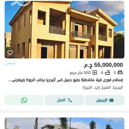
55,000,000
ج.م
5
6
550 متر مربع
إستلام فورى فيلا متشطبة بفيو جميل فى أليجريا بجانب الربوة وبيفرلى Allegria Sodic
اليجريا، الشيخ زايد، الجيزة
اتصل
الإيميل