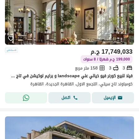
17,749,033
ج.م
199,000 ج.م شهريًا / 8 سنوات
3
3
158 متر مربع
فيلا للبيع كورنر فيو خيالي علي landscape و برايم لوكيشن في تاج سيتي taj city بالتقسيط
كومباوند تاج سيتي، التجمع الاول، القاهرة الجديدة، القاهرة
اتصل
الإيميل