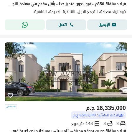
فيلا مستقلة 850م - فيو لاجون متميز جدا - بأقل مقدم في سعادة التجمع الخامس وبسعر منخفض تماما فأحجز مكانك الان - saada new cairo
كومباوند سعادة، التجمع الاول، القاهرة الجديدة، القاهرة
اتصل
الإيميل
16,335,000
ج.م
الدفعة المقدّمة:
8,963,000 ج.م
3
3
148 متر مربع
ڤيلا مستقلة دورين بموقع مميزفى تاج سيتى بمساحة جاردن كبيرة فيوعلى مساحات خضرة باقل مقدم و استلام قريب