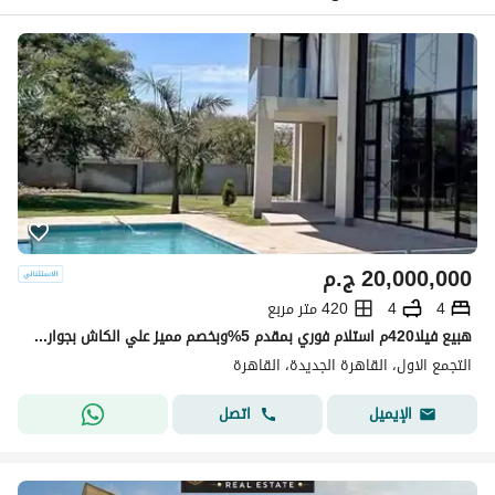
20,000,000
ج.م
4
4
420 متر مربع
هبيع فيلا420م استلام فوري بمقدم 5%وبخصم مميز علي الكاش بجوار فندق توليب باق
التجمع الاول، القاهرة الجديدة، القاهرة
اتصل
الإيميل