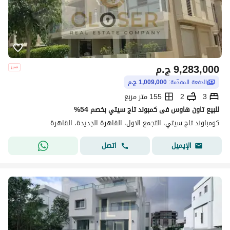
9,283,000
ج.م
الدفعة المقدّمة:
1,009,000 ج.م
3
2
155 متر مربع
للبيع تاون هاوس فى كمبوند تاج سيتي بخصم 54%
كومباوند تاج سيتي، التجمع الاول، القاهرة الجديدة، القاهرة
اتصل
الإيميل