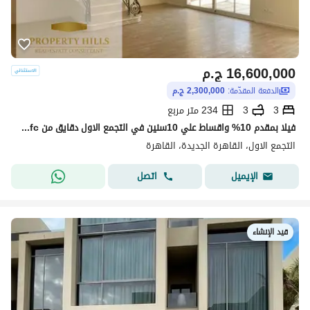
16,600,000
ج.م
الدفعة المقدّمة:
2,300,000 ج.م
3
3
234 متر مربع
فيلا بمقدم 10% واقساط علي 10سنين في التجمع الاول دقايق من cfc من مطور معروف
التجمع الاول، القاهرة الجديدة، القاهرة
اتصل
الإيميل
قيد الإنشاء