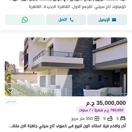
كومباوند تاج سيتي، التجمع الاول، القاهرة الجديدة، القاهرة
اتصل
الإيميل
35,000,000
ج.م
780,000 ج.م شهريًا / 7 سنوات
5
5
350 متر مربع
أخر وافخم فيلا استاند الون للبيع فى كمبوند تاج سيتي جاهزة الان متشطبة بالكامل بالتكيفات مساحات كبيرة بخصم على الكاش يصل الى 35%