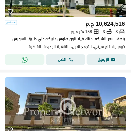
10,624,516
ج.م
3
3
158 متر مربع
بنصف سعر الشركه امتلك فيلا تاون هاوس دايركت علي طريق السويس في التجمع الاول بجوار مطار القاهره و مدينه نصر و جاردينيا في كمبوند تاج سيتي - Taj City
كومباوند تاج سيتي، التجمع الاول، القاهرة الجديدة، القاهرة
اتصل
الإيميل