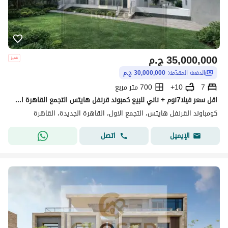
35,000,000
ج.م
الدفعة المقدّمة:
30,000,000 ج.م
7
10+
700 متر مربع
اقل سعر فيلا7نوم + ناني للبيع كمبوند قرنفل هايتس التجمع القاهرة الجديدة Villa sale Koronfel Heights New Cairo
كومباوند القرنفل هايتس، التجمع الاول، القاهرة الجديدة، القاهرة
اتصل
الإيميل