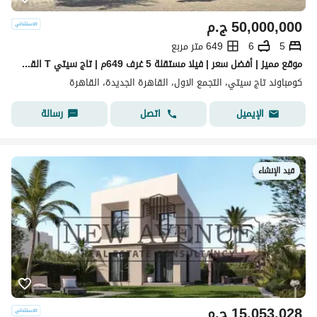
50,000,000
ج.م
5
6
649 متر مربع
موقع مميز | أفضل سعر | فيلا مستقلة 5 غرف 649م | تاج سيتي T القاهرة الجديدة نصف تشطيب جاهزة للاستلام الفوري
كومباوند تاج سيتي، التجمع الاول، القاهرة الجديدة، القاهرة
اتصل
رسالة
الإيميل
قيد الإنشاء
15,053,028
ج.م