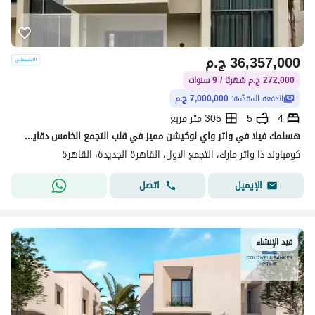
36,357,000
ج.م
272,000 ج.م شهريًا / 9 سنوات
الدفعة المقدّمة:
7,000,000 ج.م
4
5
305 متر مربع
هسلمك فيلا في واتر واي لوكيشن مميز في قلب التجمع الخامس دقايق من شارع التسعين الجنوبي وقريب من الجامعه الامريكيه بمقدم 7 مليون
كومباوند ذا واتر مارك، التجمع الاول، القاهرة الجديدة، القاهرة
اتصل
الإيميل
قيد الإنشاء