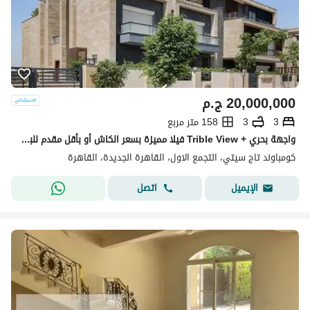
20,000,000
ج.م
3
3
158 متر مربع
واجهة بحري + Trible View فيلا مميزة بسعر الكاش أو بأقل مقدم للبيع في تاج سيتي التجمع الأول بجوار جاردينيا ودقائق من شيراتون Taj City New Cairo
كومباوند تاج سيتي، التجمع الاول، القاهرة الجديدة، القاهرة
اتصل
الإيميل