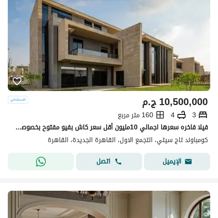
10,500,000
ج.م
3
4
160 متر مربع
فيلا فاخره سعرها اجمالي 10مليون أقل سعر كاش بفيو مفتوح بخصوصيه كامله للبيع في تاج سيتي Taj city القاهره الجديده التجمع الخامس
كومباوند تاج سيتي، التجمع الاول، القاهرة الجديدة، القاهرة
اتصل
الإيميل