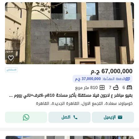
67,000,000
ج.م
الدفعة المقدّمة:
37,000,000 ج.م
6
7
810 متر مربع
بفيو مباشر ع لاجون فيلا مستقلة بأكبر مساحة 810م-6غرف+ناني رووم بأوفرغيرمتوقع - ف سعادة التجمع الخامس بالتقسيط-السعر الان قابل للتفاوض- saada new cairo
كومباوند سعادة، التجمع الاول، القاهرة الجديدة، القاهرة
اتصل
الإيميل