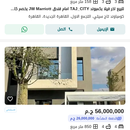
3
3
158 متر مربع
للبيع اخر فيلا بكمبوند TAJ_CITY امام فندق JW Marriott بخصم كاش 54%
كومباوند تاج سيتي، التجمع الاول، القاهرة الجديدة، القاهرة
اتصل
الإيميل
56,000,000
ج.م
الدفعة المقدّمة:
26,000,000 ج.م
4
4
850 متر مربع