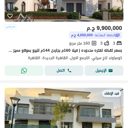
9,900,000
ج.م
الدفعة المقدّمة:
4,000,000 ج.م
3
3
160 متر مربع
بسعر لقطه لفتره محدوده | فيلا 160م بجاردن 144م للبيع بموقع مميز جدا داخل أوريجامي - تاج سيتي- القاهره الجديده- التجمع الخامس - 3 غرف
كومباوند تاج سيتي، التجمع الاول، القاهرة الجديدة، القاهرة
اتصل
الإيميل
قيد الإنشاء