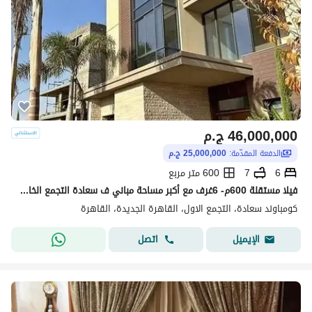
46,000,000
ج.م
الدفعة المقدّمة:
25,000,000 ج.م
6
7
600 متر مربع
فيلا مستقلة 600م- 6غرف مع أكبر مساحة مباني ف سعادة التجمع الخامس وبأرخص سعر في الماركت + أقساط مرنة جدا فأغتنم الفرصة الان - saada new cairo
كومباوند سعادة، التجمع الاول، القاهرة الجديدة، القاهرة
اتصل
الإيميل