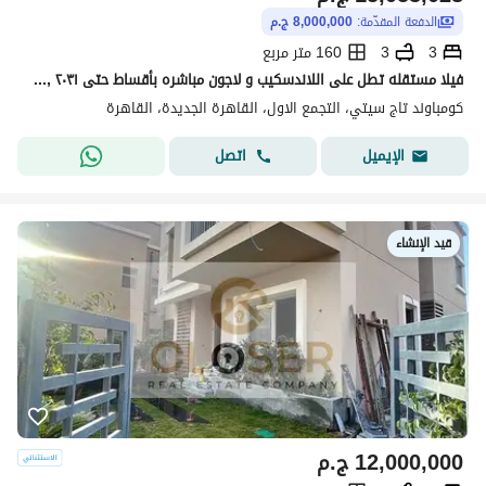
الدفعة المقدّمة:
8,000,000 ج.م
3
3
160 متر مربع
فيلا مستقله تطل على اللاندسكيب و لاجون مباشره بأقساط حتى ٢٠٣١ ,قسط ربع سنوى 320,592 و استلام 2027 فى كمبوند سكنى راق, تاج سيتى
كومباوند تاج سيتي، التجمع الاول، القاهرة الجديدة، القاهرة
اتصل
الإيميل
قيد الإنشاء
12,000,000
ج.م