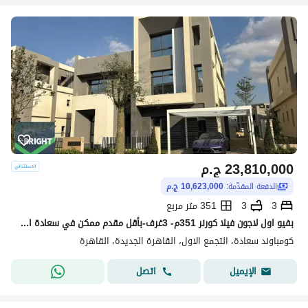
23,810,000
ج.م
الدفعة المقدّمة:
10,623,000 ج.م
3
3
351 متر مربع
بفيو اول لاجون فيلا كورنر 351م- 3غرف-بأقل مقدم ممكن في سعادة التجمع الخامس وبسعر لايقارن ف الماركت - saada new cairo
كومباوند سعادة، التجمع الاول، القاهرة الجديدة، القاهرة
اتصل
الإيميل