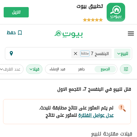
تطبيق بيوت
تنزيل
حفظ
البنفسج 7
للبيع
مختلط
فیلا
عدد الغرف
الجميع
جاهز
قيد الإنشاء
فلل للبيع في البنفسج 7، التجمع الاول
لم يتم العثور على نتائج مطابقة للبحث.
عدل عوامل الفلترة
للعثور على نتائج
فيلات مقترحة للبيع