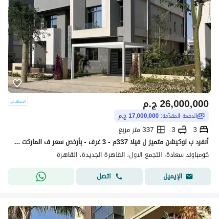
26,000,000
ج.م
الدفعة المقدّمة:
17,000,000 ج.م
3
3
337 متر مربع
أنفرد ب لوكيشن متميز ل فيلا 337م - 3 غرف - بأرخص سعر ف الماركت في سعادة التجمع الخامس - بالتقسيط - saada new cairo
كومباوند سعادة، التجمع الاول، القاهرة الجديدة، القاهرة
اتصل
الإيميل