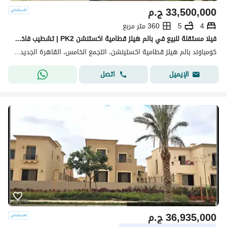
33,500,000
ج.م
4
5
360 متر مربع
فيلا مستقلة للبيع في بالم هيلز قطامية اكستنشن PK2 | تشطيب فاخر وموقع مميز
كومباوند بالم هيلز قطامية اكستينشن، التجمع الخامس، القاهرة الجديدة، القاهرة
اتصل
الإيميل
36,935,000
ج.م