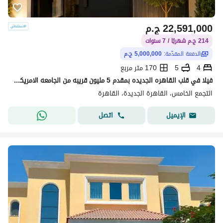
22,591,000
ج.م
214 ج.م شهريًا / 7 سنوات
الدفعة المقدّمة:
5,000,000 ج.م
4
5
170 متر مربع
فيلا في قلب القاهره الجديده بمقدم 5 مليون قريبه من الجامعه الامريكيه متاح سعر تاني في خصم الكاش كمبوند راقي كله فيلا فقط مصصم تصميم اوربي
التجمع الخامس، القاهرة الجديدة، القاهرة
اتصل
الإيميل