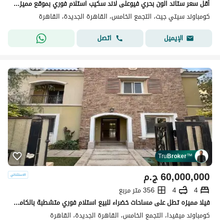
أقل سعر ستاند الون بحري فيوعلى لاند سكيب استلام فوري بموقع مميز في سيتي جيت سافير أ شركة قطري ديار للتطوير العقاري City Gate Sapphire A
كومباوند سيتي جيت، التجمع الخامس، القاهرة الجديدة، القاهرة
اتصل
الإيميل
Tru
Broker
™
60,000,000
ج.م
4
4
356 متر مربع
فيلا مميزه تطل على مساحات خضراء للبيع استلام فوري متشطبة بالكامل فى ميفيدا القاهره الجديده
كومباوند ميفيدا، التجمع الخامس، القاهرة الجديدة، القاهرة