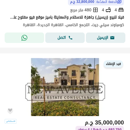
الدفعة المقدّمة:
32,800,000 ج.م
4
4
480 متر مربع
فيلا للبيع (ريسيل) جاهزة للاستلام والمعاينة باميز موقع فيو مفتوح علي مساحات خضراء في كمبوند سيتي جيت التجمع الخامس
كومباوند سيتي جيت، التجمع الخامس، القاهرة الجديدة، القاهرة
اتصل
الإيميل
قيد الإنشاء
35,000,000
ج.م
693,750 ج.م شهريًا / 4 سنوات