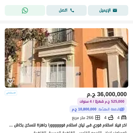
اتصل
الإيميل
36,000,000
ج.م
525,000 ج.م شهريًا / 4 سنوات
الدفعة المقدّمة:
10,800,000 ج.م
4
4
266 متر مربع
اخر فيلا استلام فوري فى ليان استلام فوووووورا جاهزة للسكن بكاش ( 10 مليون )
كومباوند لايان، التجمع الخامس، القاهرة الجديدة، القاهرة