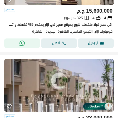
15,600,000
ج.م
4
4
325 متر مربع
اقل سعر فيلا منفصله للبيع بموقع مميز في ازار بمقدم 5% فقطط و تقسيط علي 10 سنين التجمع الخامس القاهرة الجديدة
كومباوند ازار، التجمع الخامس، القاهرة الجديدة، القاهرة
اتصل
الإيميل
Tru
Broker
™
23,000,000
ج.م