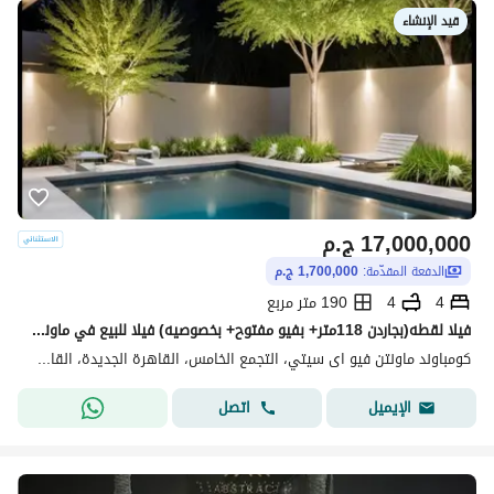
قيد الإنشاء
17,000,000
ج.م
الدفعة المقدّمة:
1,700,000 ج.م
4
4
190 متر مربع
فيلا لقطه(بجاردن 118متر+ بفيو مفتوح+ بخصوصيه) فيلا للبيع في ماونتن فيوMountain View creek New Cairo بالقرب من Mivida وHyde Park وPalm Hills New Cairo
كومباوند ماونتن فيو اى سيتي، التجمع الخامس، القاهرة الجديدة، القاهرة
اتصل
الإيميل