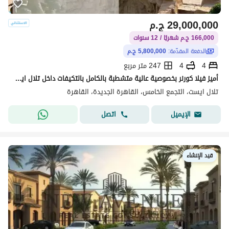
29,000,000
ج.م
166,000 ج.م شهريًا / 12 سنوات
الدفعة المقدّمة:
5,800,000 ج.م
4
4
247 متر مربع
أميز فيلا كورنر بخصوصية عالية متشطبة بالكامل بالتكيفات داخل تلال ايست فيو على بحيرات صناعية بمقم (5 مليون ) واقساط تصل ال 12 سنة
تلال ايست، التجمع الخامس، القاهرة الجديدة، القاهرة
اتصل
الإيميل
قيد الإنشاء