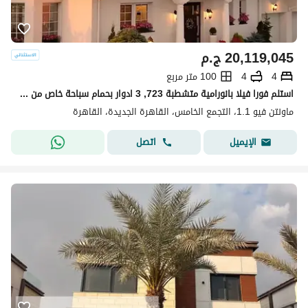
20,119,045
ج.م
4
4
100 متر مربع
استلم فورا فيلا بانورامية متشطبة 723, 3 ادوار بحمام سباحة خاص من Mountain View التجمع بجوار AUC و الرحاب و Point 90 mall
ماونتن فيو 1.1، التجمع الخامس، القاهرة الجديدة، القاهرة
اتصل
الإيميل