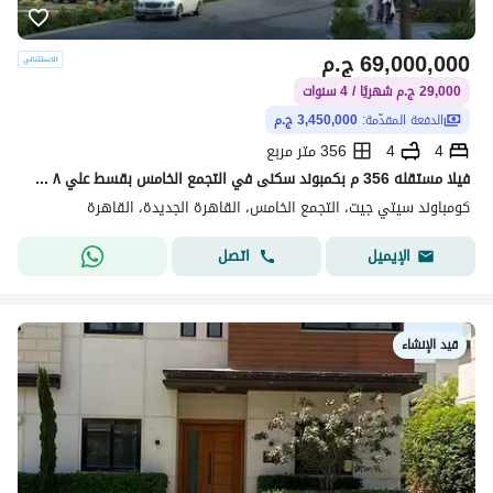
69,000,000
ج.م
29,000 ج.م شهريًا / 4 سنوات
الدفعة المقدّمة:
3,450,000 ج.م
4
4
356 متر مربع
فيلا مستقله 356 م بكمبوند سكنى في التجمع الخامس بقسط علي ٨ سنوات City Gate New Cairo
كومباوند سيتي جيت، التجمع الخامس، القاهرة الجديدة، القاهرة
اتصل
الإيميل
قيد الإنشاء