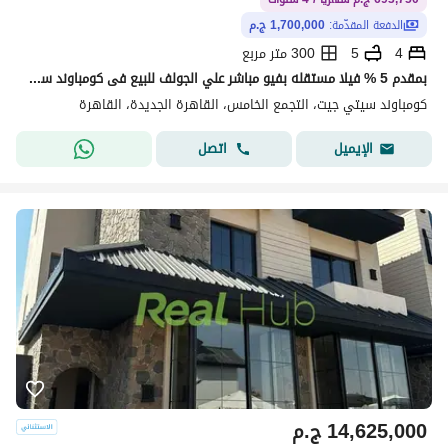
الدفعة المقدّمة:
1,700,000 ج.م
4
5
300 متر مربع
بمقدم 5 % فيلا مستقله بفيو مباشر علي الجولف للبيع فى كومباوند سيتي جيت-ديار القطرية- بأقساط على 4 سنوات
كومباوند سيتي جيت، التجمع الخامس، القاهرة الجديدة، القاهرة
اتصل
الإيميل
14,625,000
ج.م