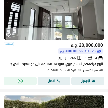
20,000,000
ج.م
الدفعة المقدّمة:
3,000,000 ج.م
4
3
265 متر مربع
للبيع فيلا265م استلام فوري double height نازل من سعرها النص جنب AUC التجمع الخامس
التجمع الخامس، القاهرة الجديدة، القاهرة
اتصل
الإيميل