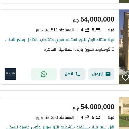
54,000,000
ج.م
فیلا
5
4
511 متر مربع
المساحة
:
فيلا ستاند الون للبيع استلام فوري متشطب بالكامل بسعر لقطه في كمبوند ستون بارك stone park
كومباوند ستون بارك، القطامية، القاهرة
الإيميل
اتصل
54,000,000
ج.م
فیلا
5
4
350 متر مربع
المساحة
:
اقل سعر فيلا مستقله متشطبه الترا سوبر لوكس جاهزه للسكن فورا اوين فيو للبيع في كمبوند ستون بارك