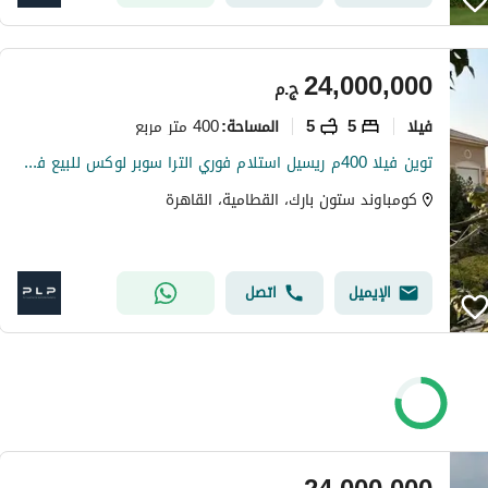
24,000,000
ج.م
فیلا
5
5
400 متر مربع
المساحة
:
توين فيلا 400م ريسيل استلام فوري الترا سوبر لوكس للبيع في ستون بارك التجمع الخامس Stone Park New Cairo
كومباوند ستون بارك، القطامية، القاهرة
الإيميل
اتصل