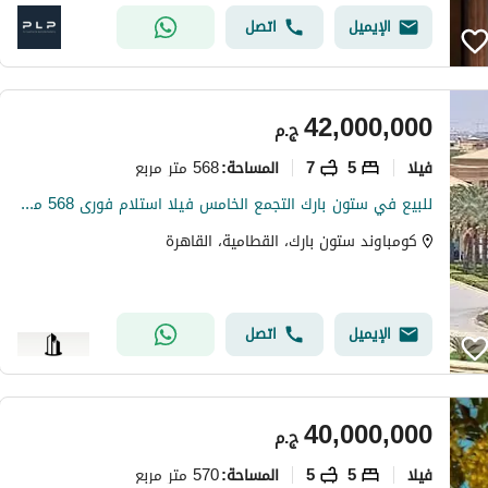
الإيميل
اتصل
42,000,000
ج.م
فیلا
5
7
568 متر مربع
المساحة
:
للبيع في ستون بارك التجمع الخامس فيلا استلام فورى 568 متر Standalone Villa موقع مميز فى القاهرة الجديدة
كومباوند ستون بارك، القطامية، القاهرة
الإيميل
اتصل
40,000,000
ج.م
فیلا
5
5
570 متر مربع
المساحة
: