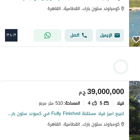
كومباوند ستون بارك، القطامية، القاهرة
الإيميل
اتصل
39,000,000
ج.م
فیلا
5
4
510 متر مربع
المساحة
:
للبيع اميز فيلا مستقلة Fully Finished في كمبوند ستون بارك – Zone D استلام فوري مطبخ مجهز بالكامل مزودة بتكييفات بالكامل
كومباوند ستون بارك، القطامية، القاهرة