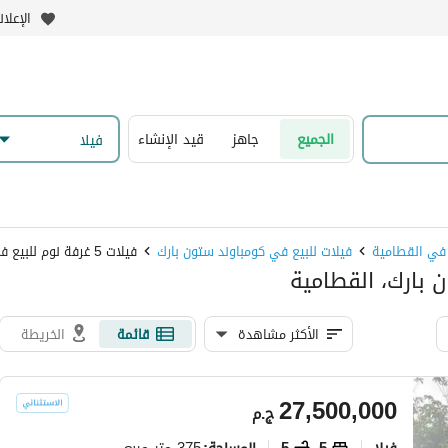
الإعلا
الجميع
جاهز
قيد الإنشاء
فیلا
 في القطامية
فيلات للبيع في كومباوند ستون بارك
فيلات 5 غرفة نوم للبيع في كومباوند ستون بارك
الأكثر مشاهدة
قائمة
الخريطة
27,500,000
ج.م
فیلا
5
5
375 متر مربع