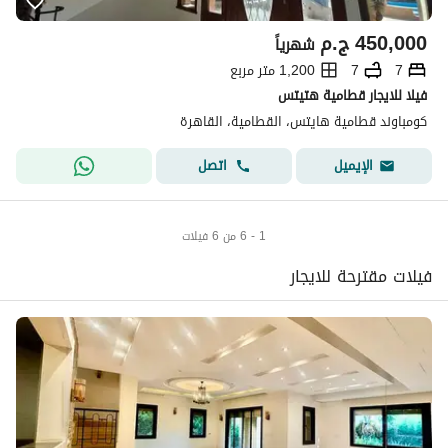
450,000
ج.م
شهرياً
7
7
1,200 متر مربع
فيلا للايجار قطامية هتيتس
كومباوند قطامية هايتس، القطامية، القاهرة
اتصل
الإيميل
1 - 6 من 6 فيلات
فيلات مقترحة للايجار