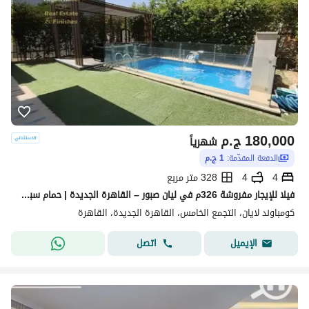
180,000
ج.م
شهرياً
الدفعة المقدّمة:
1 ج.م
4
4
328 متر مربع
فيلا للإيجار مفروشة 326م في ليان صبور – القاهرة الجديدة | حمام سباحة
كومباوند لايان، التجمع الخامس، القاهرة الجديدة، القاهرة
اتصل
الإيميل