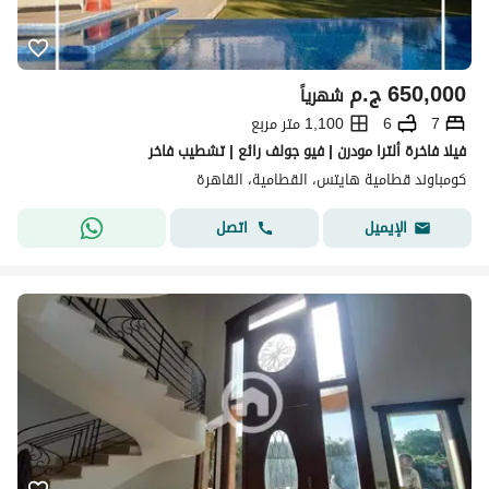
650,000
ج.م
شهرياً
7
6
1,100 متر مربع
فيلا فاخرة ألترا مودرن | فيو جولف رائع | تشطيب فاخر
كومباوند قطامية هايتس، القطامية، القاهرة
اتصل
الإيميل