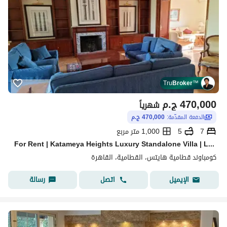
Tru
Broker
™
470,000
ج.م
شهرياً
الدفعة المقدّمة:
470,000 ج.م
7
5
1,000 متر مربع
For Rent | Katameya Heights Luxury Standalone Villa | Land Area: 1,000 sqm | BUA: 900 sqm | 7 Bedrooms | 5 Bathrooms | Nanny’s Room | Private Pool |
كومباوند قطامية هايتس، القطامية، القاهرة
اتصل
رسالة
الإيميل