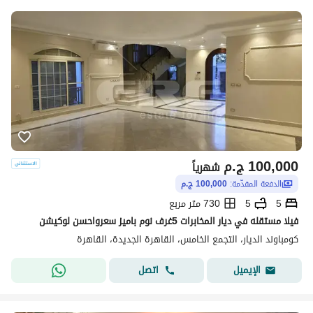
100,000
ج.م
شهرياً
الدفعة المقدّمة:
100,000 ج.م
5
5
730 متر مربع
فيلا مستقله في ديار المخابرات 5غرف نوم باميز سعرواحسن لوكيشن
كومباوند الديار، التجمع الخامس، القاهرة الجديدة، القاهرة
اتصل
الإيميل