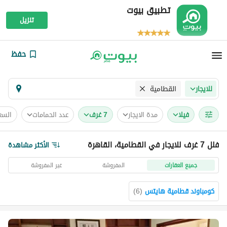
تطبيق بيوت
تنزيل
حفظ
القطامية
للايجار
فیلا
مدة الايجار
7 غرف
عدد الحمامات
السع
فلل 7 غرف للايجار في القطامية، القاهرة
الأكثر مشاهدة
جميع العقارات
المفروشة
غير المفروشة
كومباوند قطامية هايتس
(
6
)