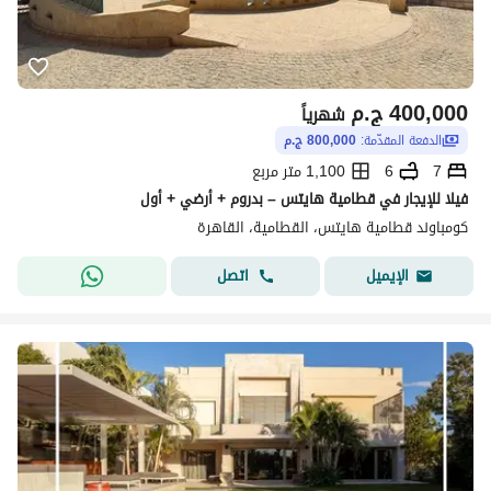
400,000
ج.م
شهرياً
الدفعة المقدّمة:
800,000 ج.م
7
6
1,100 متر مربع
فيلا للإيجار في قطامية هايتس – بدروم + أرضي + أول
كومباوند قطامية هايتس، القطامية، القاهرة
اتصل
الإيميل