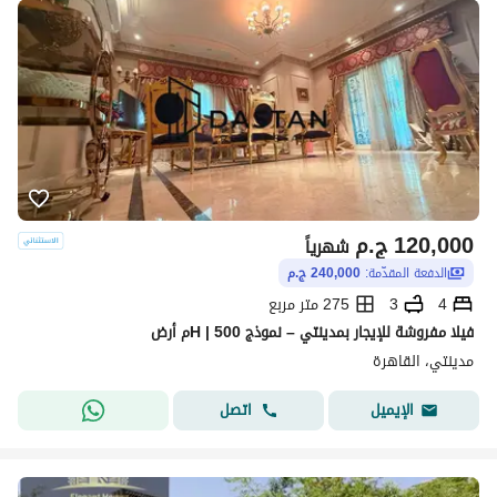
120,000
ج.م
شهرياً
الدفعة المقدّمة:
240,000 ج.م
4
3
275 متر مربع
فيلا مفروشة للإيجار بمدينتي – نموذج H | 500م أرض
مدينتي، القاهرة
اتصل
الإيميل