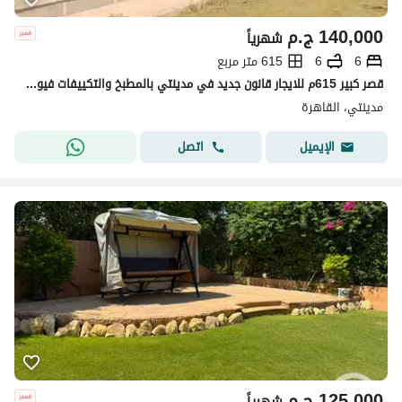
140,000
ج.م
شهرياً
6
6
615 متر مربع
قصر كبير 615م للايجار قانون جديد في مدينتي بالمطبخ والتكييفات فيو مفتوح موقع مميز جدا
مدينتي، القاهرة
اتصل
الإيميل
125,000
ج.م
شهرياً