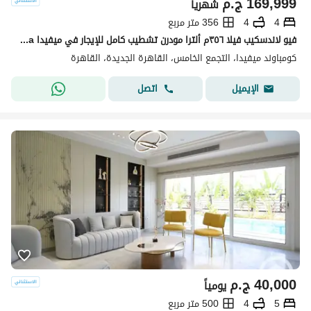
169,999
ج.م
شهرياً
4
4
356 متر مربع
فيو لاندسكيب فيلا ٣٥٦م ألترا مودرن تشطيب كامل للإيجار في ميفيدا Mivida التجمع الخامس بالقرب من الجامعة الأمريكية AUC القاهرة الجديدة New Cairo إعمار
كومباوند ميفيدا، التجمع الخامس، القاهرة الجديدة، القاهرة
اتصل
الإيميل
40,000
ج.م
يومياً
5
4
500 متر مربع