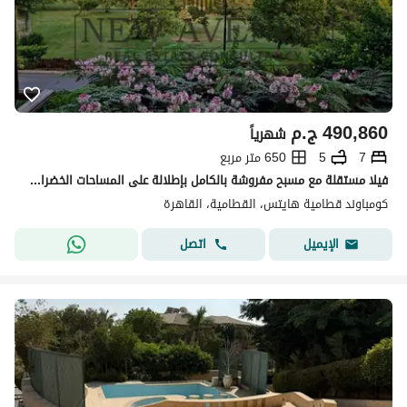
490,860
ج.م
شهرياً
7
5
650 متر مربع
فيلا مستقلة مع مسبح مفروشة بالكامل بإطلالة على المساحات الخضراء للإيجار في قطامية هايتس Katameya heights القاهرة الجديدة من تطوير شركة ستار لايت
كومباوند قطامية هايتس، القطامية، القاهرة
اتصل
الإيميل