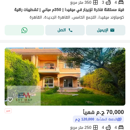
4
3
350 متر مربع
فيلا مستقلة فاخرة للإيجار في ميفيدا | 350م مباني | تشطيبات راقية
كومباوند ميفيدا، التجمع الخامس، القاهرة الجديدة، القاهرة
اتصل
الإيميل
70,000
ج.م
شهرياً
الدفعة المقدّمة:
120,000 ج.م
4
4
250 متر مربع