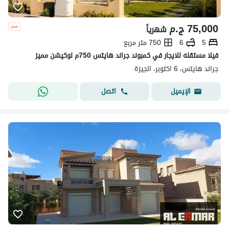
75,000
ج.م
شهرياً
5
6
750 متر مربع
فيلا مستقله للايجار في كمبوند جراند هايتس 750م لوكيشن مميز
جراند هايتس، 6 اكتوبر، الجيزة
اتصل
الإيميل