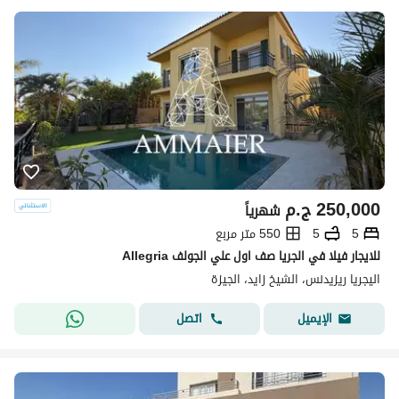
250,000
ج.م
شهرياً
5
5
550 متر مربع
للايجار فيلا في الجريا صف اول علي الجولف Allegria
اليجريا ريزيدنس، الشيخ زايد، الجيزة
اتصل
الإيميل