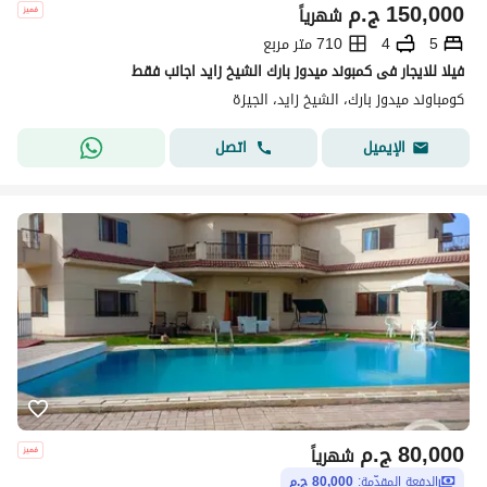
150,000
ج.م
شهرياً
5
4
710 متر مربع
فيلا للايجار فى كمبوند ميدوز بارك الشيخ زايد اجانب فقط
كومباوند ميدوز بارك، الشيخ زايد، الجيزة
اتصل
الإيميل
80,000
ج.م
شهرياً
الدفعة المقدّمة:
80,000 ج.م