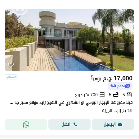
17,000
ج.م
يومياً
مقدم 0%
5
5
700 متر مربع
فيلا مفروشه للإيجار اليومي او الشهري في الشيخ زايد موقع مميز جدا بجوارك اركان مول
الشيخ زايد، الجيزة
اتصل
الإيميل