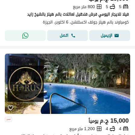
5
5
800 متر مربع
فيلا للايجار اليومي فرش فندقيل لعائلات بالم هيلز بالشيخ زايد
كومباوند بالم هيلز جولف اكستنشن، 6 اكتوبر، الجيزة
اتصل
الإيميل
15,000
ج.م
يومياً
4
4
1,200 متر مربع