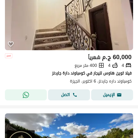
60,000
ج.م
شهرياً
4
4
400 متر مربع
فيلا توين هاوس لليجار في كومباوند دارة جاردنز
كومباوند داره جاردنز، 6 اكتوبر، الجيزة
اتصل
الإيميل