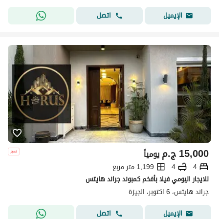
اتصل
الإيميل
15,000
ج.م
يومياً
4
4
1,199 متر مربع
للايجار اليومي فيلا بأفخم كمبوند جراند هايتس
جراند هايتس، 6 اكتوبر، الجيزة
اتصل
الإيميل