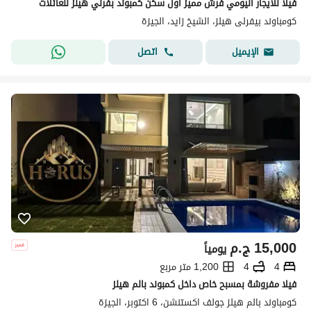
فيلا للايجار اليومي فرش مميز أول سكن كمبوند بفرلي هيلز للعائلات
كومباوند بيفرلى هيلز، الشيخ زايد، الجيزة
اتصل
الإيميل
15,000
ج.م
يومياً
4
4
1,200 متر مربع
فيلا مفروشة بمسبح خاص داخل كمبوند بالم هيلز
كومباوند بالم هيلز جولف اكستنشن، 6 اكتوبر، الجيزة