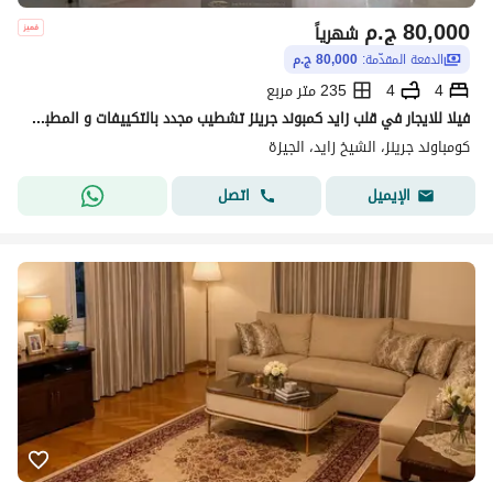
80,000
ج.م
شهرياً
الدفعة المقدّمة:
80,000 ج.م
4
4
235 متر مربع
فيلا للايجار في قلب زايد كمبوند جرينز تشطيب مجدد بالتكييفات و المطبخ فيو مميز
كومباوند جرينز، الشيخ زايد، الجيزة
اتصل
الإيميل