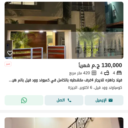
130,000
ج.م
شهرياً
4
4
420 متر مربع
فيلا جاهزه للايجار 4غرف متشطبه بالكامل في كمبوند وود فيل بالم هيلز Woodville Compound Palm Hills جولف اكستينشن 6اكتوبر الجيزه
كومباوند وود فيل، 6 اكتوبر، الجيزة
اتصل
الإيميل