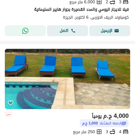
3
2
6,000 متر مربع
فيلا للايجار اليومي والمدد القصيرة بجوار هايبر السليمانية
كومباوند الريف الاوربى، 6 اكتوبر، الجيزة
اتصل
الإيميل
4,000
ج.م
يومياً
الدفعة المقدّمة:
1,000 ج.م
4
3
250 متر مربع