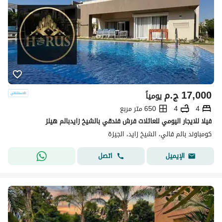
17,000
ج.م
يومياً
4
4
650 متر مربع
فيلا للايجار اليومي للعائلات فرش فندقي بالشيخ زايدبالم هيلز
كومباوند بالم فالي، الشيخ زايد، الجيزة
اتصل
الإيميل