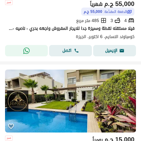
55,000
ج.م
شهرياً
الدفعة المقدّمة:
55,000 ج.م
4
3
485 متر مربع
فيلا مستقله لقطة ومميزة جدا للايجار المفروش واجهه بحري - ناصيه - طريق الواحات - موقع مميز - مدينة السادس من اكتوبر
كومباوند النسايم، 6 اكتوبر، الجيزة
اتصل
الإيميل
15,000
ج.م
يومياً