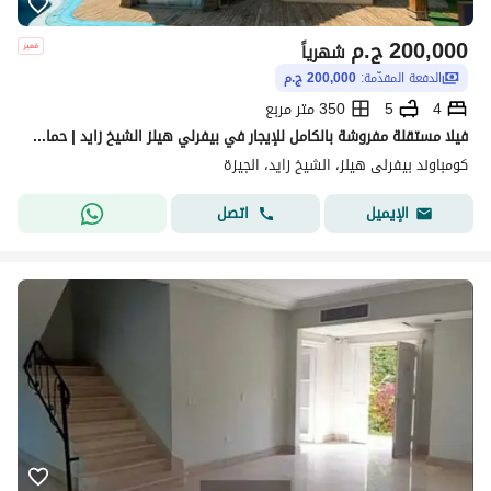
200,000
ج.م
شهرياً
الدفعة المقدّمة:
200,000 ج.م
4
5
350 متر مربع
فيلا مستقلة مفروشة بالكامل للإيجار في بيفرلي هيلز الشيخ زايد | حمام سباحة خاص | 4 غرف نوم | ريسبشن 3 قطع | رووف 90م | غرفة ناني بحمام إيجار سنوي فقط
كومباوند بيفرلى هيلز، الشيخ زايد، الجيزة
اتصل
الإيميل