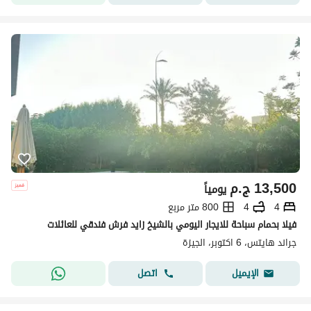
13,500
ج.م
يومياً
4
4
800 متر مربع
فيلا بحمام سباحة للايجار اليومي بالشيخ زايد فرش فندقي للعائلات
جراند هايتس، 6 اكتوبر، الجيزة
اتصل
الإيميل