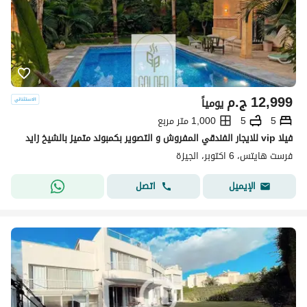
12,999
ج.م
يومياً
5
5
1,000 متر مربع
فيلا vip للايجار الفندقي المفروش و التصوير بكمبوند متميز بالشيخ زايد
فرست هايتس، 6 اكتوبر، الجيزة
اتصل
الإيميل