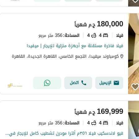
180,000
ج.م
شهرياً
فیلا
4
4
356 متر مربع
المساحة
:
فيلا فاخرة مستقلة مع أجهزة منزلية للإيجار | ميفيدا
كومباوند ميفيدا، التجمع الخامس، القاهرة الجديدة، القاهرة
الإيميل
اتصل
169,999
ج.م
شهرياً
فیلا
4
4
356 متر مربع
المساحة
:
فيو لاندسكيب فيلا ٣٥٦م ألترا مودرن تشطيب كامل للإيجار في ميفيدا Mivida التجمع الخامس بالقرب من الجامعة الأمريكية AUC القاهرة الجديدة New Cairo إعمار