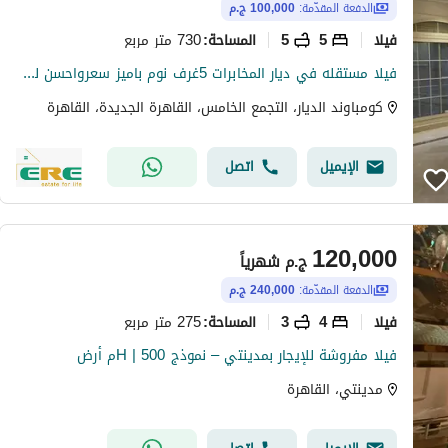
الدفعة المقدّمة:
100,000 ج.م
فیلا
5
5
730 متر مربع
المساحة
:
فيلا مستقله في ديار المخابرات 5غرف نوم باميز سعرواحسن لوكيشن
كومباوند الديار، التجمع الخامس، القاهرة الجديدة، القاهرة
الإيميل
اتصل
120,000
ج.م
شهرياً
الدفعة المقدّمة:
240,000 ج.م
فیلا
4
3
275 متر مربع
المساحة
:
فيلا مفروشة للإيجار بمدينتي – نموذج H | 500م أرض
مدينتي، القاهرة