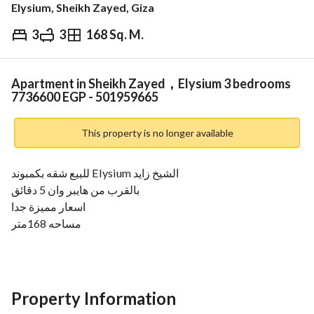
Elysium, Sheikh Zayed, Giza
3
3
168 Sq. M.
EGP
7,736,600
ds & Indices
Nearby
Apartment in Sheikh Zayed，Elysium 3 bedrooms
7736600 EGP - 501959665
This property is no longer available
للبيع شقه بكمبوند Elysium الشيخ زايد
بالقرب من هايبر وان 5 دقائق
اسعار مميزة جدا
مساحه 168متر
مكونه من
3 غرفه
3 حمام
رسيبشن
Property Information
الدور الثالث