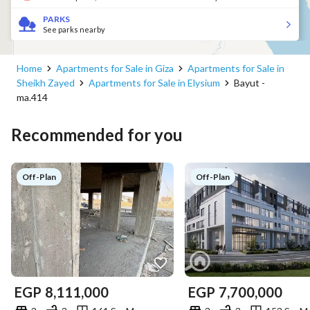
PARKS
See parks nearby
Home
Apartments for Sale in Giza
Apartments for Sale in
Sheikh Zayed
Apartments for Sale in Elysium
Bayut -
ma.414
Recommended for you
Off-Plan
Off-Plan
EGP
8,111,000
EGP
7,700,000