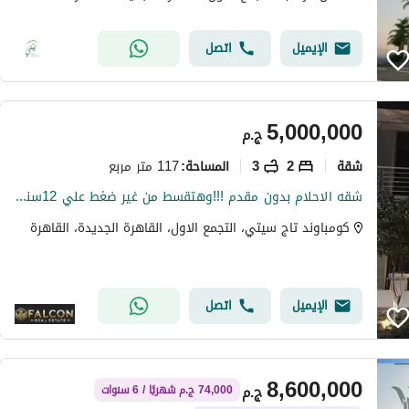
الإيميل
اتصل
5,000,000
ج.م
شقة
2
3
117 متر مربع
المساحة
:
شقه الاحلام بدون مقدم !!!وهتقسط من غير ضغط علي 12سنه!!! اميز شقه في اميز لوكيشن باميز فيو في الكمبوند اوفر مش هيتكرر والسعر لقطه
كومباوند تاج سيتي، التجمع الاول، القاهرة الجديدة، القاهرة
الإيميل
اتصل
8,600,000
ج.م
74,000 ج.م شهريًا / 6 سنوات