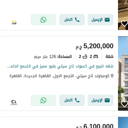
الإيميل
اتصل
5,200,000
ج.م
شقة
2
2
126 متر مربع
المساحة
:
شقه للبيع في كمبوند تاج سيتي بفيو مميز في التجمع الخامس بالقرب من الجولدن اسكوير والجامعه الامريكيه بخصم كاش 50% | Taj city
كومباوند تاج سيتي، التجمع الاول، القاهرة الجديدة، القاهرة
الإيميل
اتصل
6,100,000
ج.م