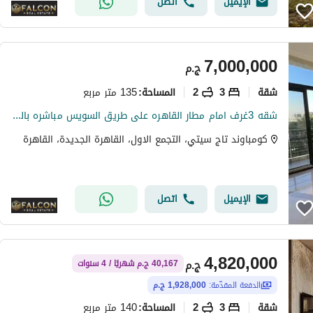
الإيميل
اتصل
7,000,000
ج.م
شقة
3
2
135 متر مربع
المساحة
:
شقه 3غرف امام مطار القاهره على طريق السويس مباشره بالتقسيط على 12 سنه للبيع فى كمبوند تاج سيتى ب خصم مميز (واجهه بحري )taj city new cairo
كومباوند تاج سيتي، التجمع الاول، القاهرة الجديدة، القاهرة
الإيميل
اتصل
4,820,000
ج.م
40,167 ج.م شهريًا / 4 سنوات
الدفعة المقدّمة:
1,928,000 ج.م
شقة
3
2
140 متر مربع
المساحة
: