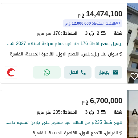
14,474,100
ج.م
الدفعة المقدّمة:
12,000,000 ج.م
شقة
2
3
176 متر مربع
المساحة
:
ريسيل بسعر لقطة 176 متر فيو حمام سباحة استلام 2027 شقة للبيع في سوان ليك ريزيدنس حسن علام في التجمع الخامس
سوان ليك ريزيدينس، التجمع الاول، القاهرة الجديدة، القاهرة
الإيميل
اتصل
6,700,000
ج.م
شقة
3
3
235 متر مربع
المساحة
:
للبيع شقة 235م من المالك فيو مفتوح على جاردن تقسيم داخلي ممتاز في القرنفل فيلات التجمع الاول بالقرب من الرحاب وشارع التسعين متاح كاش وتقسيط ع سنة ونص
القرنفل، التجمع الاول، القاهرة الجديدة، القاهرة