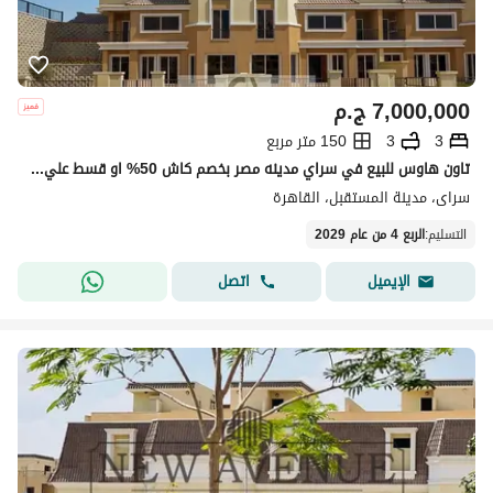
7,000,000
ج.م
3
3
150 متر مربع
تاون هاوس للبيع في سراي مدينه مصر بخصم كاش 50% او قسط علي 12 سنه بدون مقدم 0% في قلب المستقبل ستي | Sarai
سراى، مدينة المستقبل، القاهرة
التسليم
:
الربع 4 من عام 2029
اتصل
الإيميل