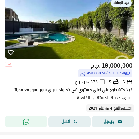
قيد الإنشاء
19,000,000
ج.م
الدفعة المقدّمة:
950,000 ج.م
6
5
373 متر مربع
فيلا متشطبع علي اعلي مستوي في كمبوند سراي سور بسور مع مدينتي ودايركت علي طريق السويس الفيلا 6 غرف ومساحتها كبيره جدا 373 متر صافي بسعر لم يتكرر لقطه.
سراى، مدينة المستقبل، القاهرة
التسليم
:
الربع 4 من عام 2029
اتصل
الإيميل