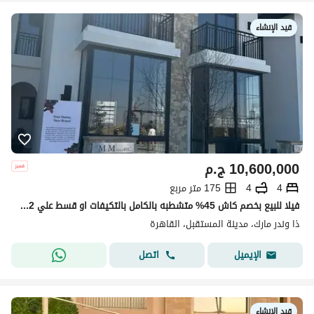
قيد الإنشاء
10,600,000
ج.م
4
4
175 متر مربع
فيلا للبيع بخصم كاش 45% متشطبه بالكامل بالتكيفات او قسط علي 12 سنه ادفع مقدم 10% في قلب المستقبل سيتي | The Wonder Marq
ذا وندر مارك، مدينة المستقبل، القاهرة
اتصل
الإيميل
قيد الإنشاء