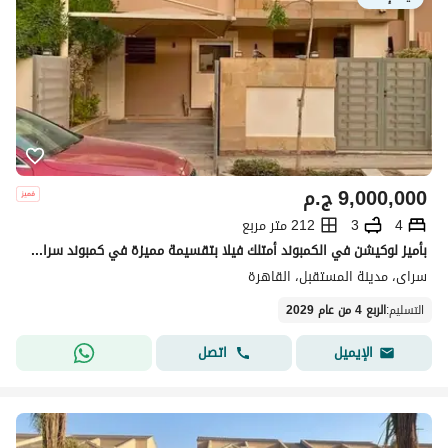
9,000,000
ج.م
4
3
212 متر مربع
بأميز لوكيشن في الكمبوند أمتلك فيلا بتقسيمة مميزة في كمبوند سراي أمام اوبن اير مول مدينتي
سراى، مدينة المستقبل، القاهرة
التسليم
:
الربع 4 من عام 2029
اتصل
الإيميل