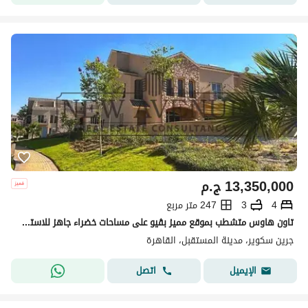
13,350,000
ج.م
4
3
247 متر مربع
تاون هاوس متشطب بموقع مميز بڤيو على مساحات خضراء جاهز للاستلام في جرين سكوير مستقبل سيتي Green Square Mostakbal City
جرين سكوير، مدينة المستقبل، القاهرة
اتصل
الإيميل