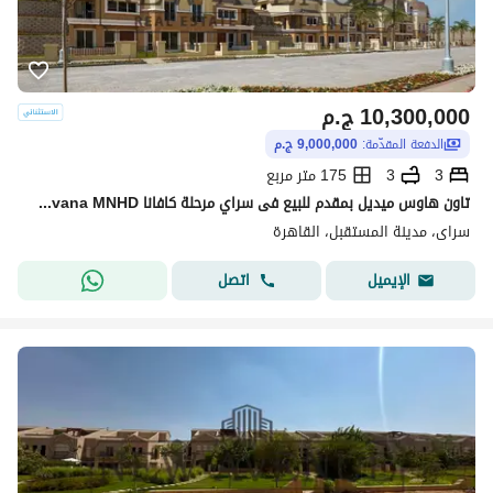
10,300,000
ج.م
الدفعة المقدّمة:
9,000,000 ج.م
3
3
175 متر مربع
تاون هاوس ميديل بمقدم للبيع فى سراي مرحلة كافانا Sarai Phase cavana MNHD فى موقع متميز جدا و فيو لى بحيرة وجاهزة على الاستلام الفورى
سراى، مدينة المستقبل، القاهرة
اتصل
الإيميل