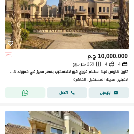
10,000,000
ج.م
4
4
259 متر مربع
تاون هاوس فيلا استلام فوري ڤيو لاندسكيب بسعر مميز في كمبوند لافينير مستقبل سيتي | L'avenir Mostaqbal City
لافينير، مدينة المستقبل، القاهرة
اتصل
الإيميل