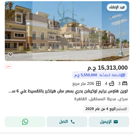
قيد الإنشاء
15,313,000
ج.م
الدفعة المقدّمة:
5,550,000 ج.م
3
4
206 متر مربع
توين هاوس برايم لوكيشن بحري بسعر مش هيتكرر بالتقسيط علي 6 سنين في كمبوند سور بسور مدينتي كمبوند ساكن بالفعل ومتكامل الخدمات والمرافق
سراى، مدينة المستقبل، القاهرة
التسليم
:
الربع 4 من عام 2029
اتصل
الإيميل