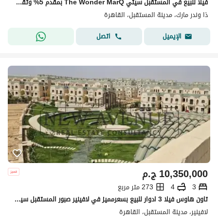
فيلا للبيع في المستقبل سيتي The Wonder MarQ بمقدم 5% وتقسيط 12 سنة
ذا وندر مارك، مدينة المستقبل، القاهرة
اتصل
الإيميل
10,350,000
ج.م
3
4
273 متر مربع
تاون هاوس فيلا 3 ادوار للبيع بسعرمميز في لافينير صبور المستقبل سيتي بسعرمغري LAvenir Sabbour
لافينير، مدينة المستقبل، القاهرة