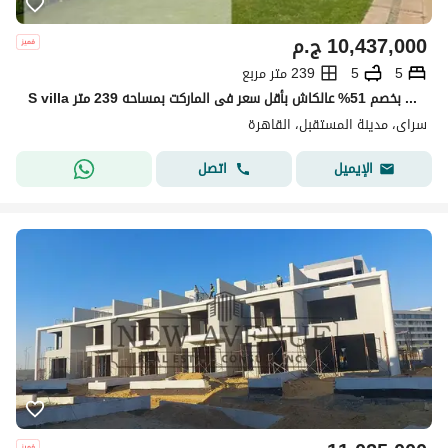
10,437,000
ج.م
5
5
239 متر مربع
S villa للبيع في سراى بخصم 51% عالكاش بأقل سعر فى الماركت بمساحه 239 متر
سراى، مدينة المستقبل، القاهرة
اتصل
الإيميل