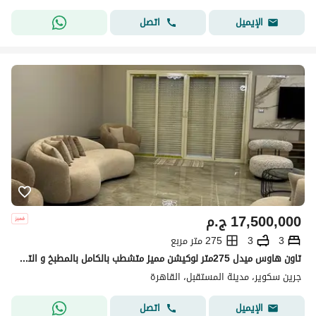
اتصل
الإيميل
17,500,000
ج.م
3
3
275 متر مربع
تاون هاوس ميدل 275متر لوكيشن مميز متشطب بالكامل بالمطبخ و التكيفات جاهزه للاستلام جرين سكوير مستقبل سيتي green square
جرين سكوير، مدينة المستقبل، القاهرة
اتصل
الإيميل