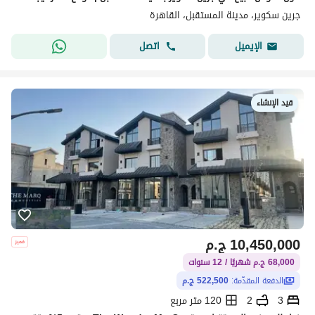
جرين سكوير، مدينة المستقبل، القاهرة
اتصل
الإيميل
قيد الإنشاء
10,450,000
ج.م
68,000 ج.م شهريًا / 12 سنوات
الدفعة المقدّمة:
522,500 ج.م
3
2
120 متر مربع