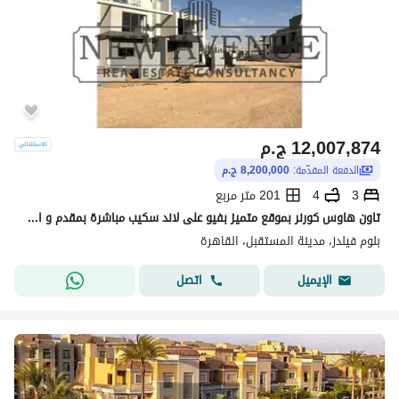
12,007,874
ج.م
الدفعة المقدّمة:
8,200,000 ج.م
3
4
201 متر مربع
تاون هاوس كورنر بموقع متميز بفيو على لاند سكيب مباشرة بمقدم و اقساط استلام سنة فى بلوم فيلدز تطوير مصر Bloomfields
بلوم فيلدز، مدينة المستقبل، القاهرة
اتصل
الإيميل