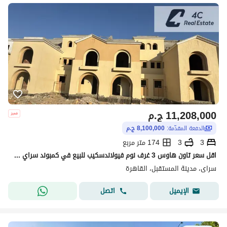
11,208,000
ج.م
الدفعة المقدّمة:
8,100,000 ج.م
3
3
174 متر مربع
اقل سعر تاون هاوس 3 غرف نوم فيولاندسكيب للبيع في كمبوند سراي مدينه المستقبل كافاناSarai Compound Cavana, Mostakbal City
سراى، مدينة المستقبل، القاهرة
اتصل
الإيميل