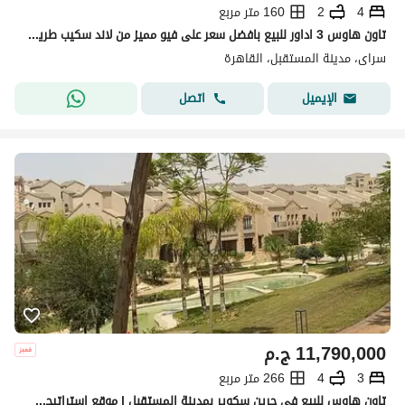
4
2
160 متر مربع
تاون هاوس 3 اداور للبيع بافضل سعر على فيو مميز من لاند سكيب طريق السويس بجوار مدينتى بكمبوند ( سراى Sarai )
سراى، مدينة المستقبل، القاهرة
اتصل
الإيميل
11,790,000
ج.م
3
4
266 متر مربع
تاون هاوس للبيع في جرين سكوير بمدينة المستقبل | موقع استراتيجي فوق التلة