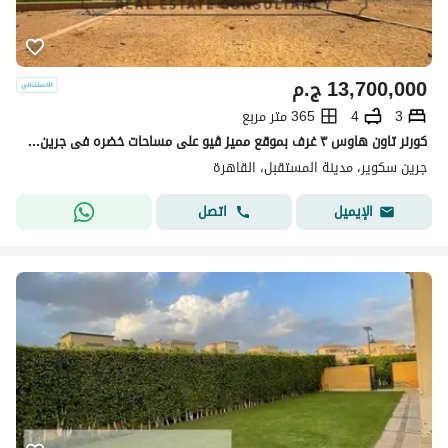
13,700,000
ج.م
3
4
365 متر مربع
كورنر تاون هاوس ٣ غرف بموقع مميز ڤيو على مساحات خضره فى جرين سكوير green square
جرين سكوير، مدينة المستقبل، القاهرة
اتصل
الإيميل