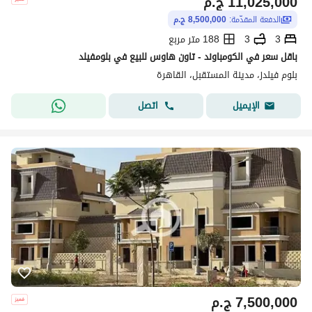
11,025,000
ج.م
الدفعة المقدّمة:
8,500,000 ج.م
3
3
188 متر مربع
باقل سعر في الكومباوند - تاون هاوس للبيع في بلومفيلد
بلوم فيلدز، مدينة المستقبل، القاهرة
اتصل
الإيميل
7,500,000
ج.م