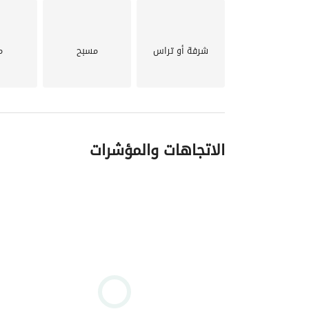
دفعة أولى 10% - على مدى 5 سنوات
رسوم الصيانة: 10%
شرفة أو تراس
مسبح
م
استلام فوري
السعر الإجمالي: 16,950.00 جنيه مصري
الدفعة الأولى (35%): 1,695,000 جنيه مصري
الاتجاهات والمؤشرات