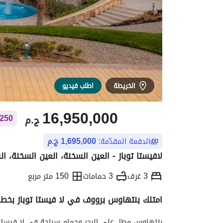
الخريطة
اطلب فيديو
16,950,000
ج.م
254,250 ج.م ش
الدفعة المقدّمة:
1,695,000 ج.م
لافيستا توباز - العين السخنة، العين السخنة، 
3 غرف
3 حمامات
150 متر مربع
امتلك بنتهاوس برووف في لا فيستا توباز بخطط سداد مرنة 5% 
التفاصيل
الاتجاهات والمؤشرات
رهن عقار
بنتهاوس مطل على البحر وحمام سباحة في لا فيستا 