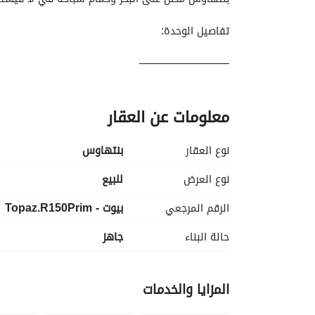
تفاصيل الوحدة:
————————
النوع: بنتهاوس + رووف
معلومات عن العقار
المساحة المبنية: 150 متر مربع
نوع العقار
بنتهاوس
رووف: 40 متر مربع
نوع العرض
للبيع
غرف النوم: 3
الرقم المرجعي
بيوت - Topaz.R150Prim
الحمامات: 3
حالة البناء
جاهز
التشطيب: تشطيب كامل
المزايا والخدمات
خطة الدفع: