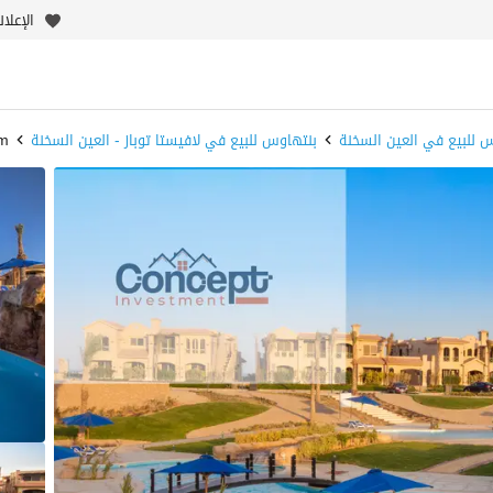
الإعلا
 للبيع في العين السخنة
بنتهاوس للبيع في لافيستا توباز - العين السخنة
im