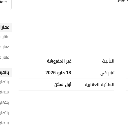
tate
عقارا
عقارا
عقارات
عقارات
التأثيث
غير المفروشة
بالقر
نُشِر في
18 مايو 2026
بنتهاو
الملكية العقارية
أول سكن
بنتهاو
بنتهاو
بنتهاو
بنتهاو