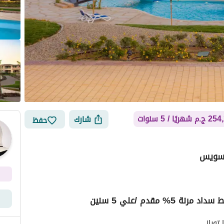
هريًا / 5 سنوات
شارك
حفظ
السويس
مقدم /علي 5 سنين
ي
الموقع والأماكن القريبة
توباز