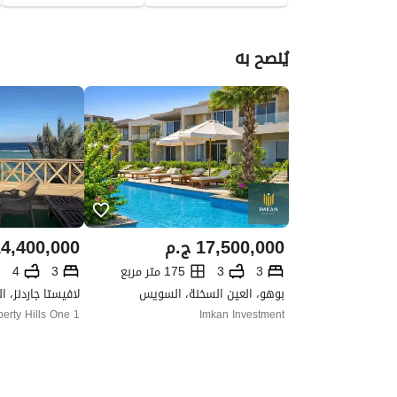
يُنصح به
17,500,000
ج.م
4,400,000
3
3
175 متر مربع
3
4
بوهو، العين السخنة، السويس
لافيستا جاردنز، 
perty Hills One 1
Imkan Investment