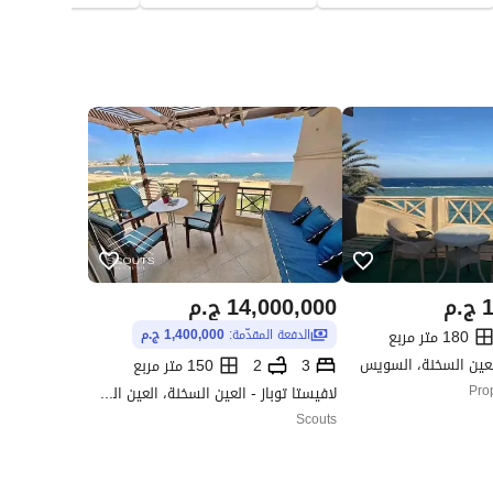
1
ج.م
14,000,000
ج.م
180 متر مربع
الدفعة المقدّمة:
1,400,000 ج.م
العين السخنة، السويس
3
2
150 متر مربع
Pro
لافيستا توباز - العين السخنة، العين السخنة، السويس
Scouts