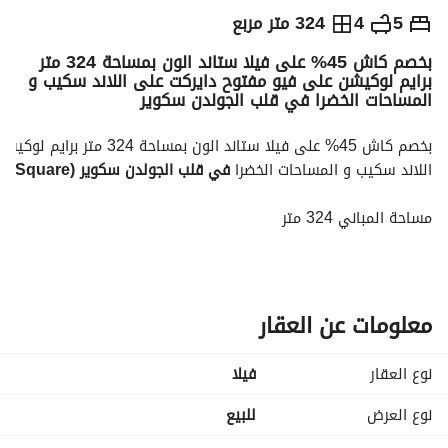
ج.م
18,425,000
5
4
324 متر مربع
بخصم كاش 45% على فيلا ستاند الون بمساحة 324 متر
والمؤشرات
الاماكن القريبة
برايم لوكيشن على فيو مفتوح دايركت على اللاند سكيب و
المساحات الخضرا في قلب الجولدن سكوير
اللاند سكيب و المساحات الخضرا 
في قلب الجولدن سكوير (Golden Square) بالقاهرة الجديدة
مساحة المباني 324 متر
مساحة الارض 220 م
5 غرف نوم
4 حمامات
معلومات عن العقار
رسيبشن كبير 3 قطع
نوع العقار
فیلا
غرفة للناني بحمام خاص
نوع العرض
للبيع