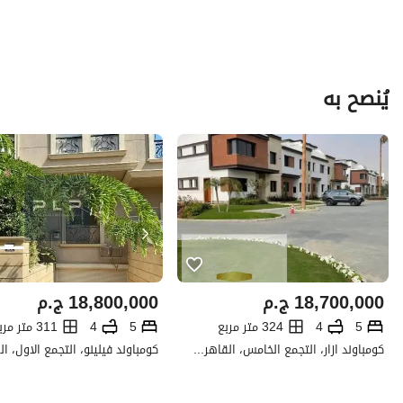
يُنصح به
18,700,000
ج.م
18,800,000
ج.م
5
4
324 متر مربع
5
4
311 متر مربع
كومباوند ازار، التجمع الخامس، القاهرة الجديدة، القاهرة