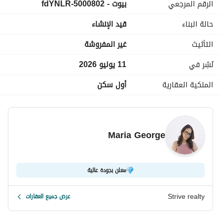
الرقم المرجعي
بيوت - 5000802-fdYNLR
السعر الاجمالي بعد خصم 45% : 18,425,000
================================================
حالة البناء
قيد الإنشاء
التأثيث
غير المفروشة
تقسيط مرنة تصل إلى 12 عامًا. 
أبرز تفاصيل كمبوند ديجار التجمع الخامس:
نُشِر في
11 يوليو 2026
الموقع:
 في قلب المربع الذهبي (Golden Square) بالقاهرة الجديدة
الملكية العقارية
أول سكن
================================================
"Strive Realty: أكثر من 8 سنوات من الخبرة في خدمات العقارات"
Maria George
المدرب تدريبًا عاليًا مكرس لمساعدتك في العثور على أفضل الفرص العق
نحن نغطي المناطق الرئيسية بما في ذلك:
والساحل الشمالي
معلن بجودة عالية
في كل خطوة على الطريق. 
Strive realty
عرض جميع العقارات
اتصل بنا للاستشارة: 
عرض معلومات الاتصال
نحن مستعدون دائمًا لمساعدتك!