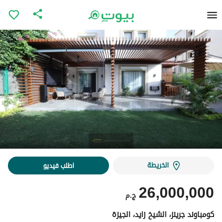
الخريطة
اطلب فيديو
26,000,000
ج.م
كومباوند جرينز، الشيخ زايد، الجيزة