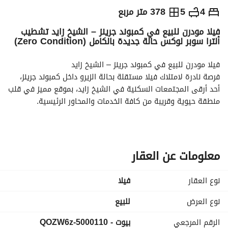
ج.م
26,000,000
4
5
378 متر مربع
فيلا مودرن للبيع في كمبوند جرينز – الشيخ زايد تشطيب
التفاصيل
الاتجاهات والمؤشرات
رهن عقاري
الا
ألترا سوبر لوكس حالة جديدة بالكامل (Zero Condition)
فيلا مودرن للبيع في كمبوند جرينز – الشيخ زايد
فرصة نادرة لامتلاك فيلا مستقلة بحالة الزيرو داخل كمبوند جرينز، 
أحد أرقى المجتمعات السكنية في الشيخ زايد، بموقع مميز في قلب 
منطقة حيوية وقريبة من كافة الخدمات والمحاور الرئيسية. 
المساحة: 378 متر
تفاصيل الفيلا:
4 غرف نوم
5 حمامات
معلومات عن العقار
ريسبشن واسع
منطقة سفرة
نوع العقار
فیلا
مطبخ
ليفينج روم
نوع العرض
للبيع
تشطيب ألترا سوبر لوكس
الرقم المرجعي
بيوت - 5000110-QOZW6z
حالة جديدة بالكامل (Zero Condition)