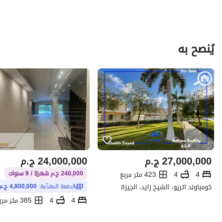
يُنصح به
27,000,000
ج.م
24,000,000
ج.م
4
4
423 متر مربع
240,000 ج.م شهريًا / 9 سنوات
كومباوند اتريو، الشيخ زايد، الجيزة
الدفعة المقدّمة:
4,800,000 ج.م
4
4
385 متر مربع
زايد الجديدة، الشيخ زايد، الجيزة