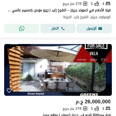
4
5
378 متر مربع
فيلا الأحلام في كمبوند جرينز – الشيخ زايد | زيرو مودرن بتصميم عالمي Smart Home | Ultra Luxury تشطيب فندقي
كومباوند جرينز، الشيخ زايد، الجيزة
اتصل
الإيميل
26,000,000
ج.م
4
5
378 متر مربع
فيلا مستقلة للبيع في جرينز كمبوند | موقع مميز