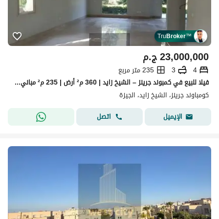
Tru
Broker
™
23,000,000
ج.م
4
3
235 متر مربع
فيلا للبيع في كمبوند جرينز – الشيخ زايد | 360 م² أرض | 235 م² مباني | بحري | فيو لاندسكيب وبحيرة
كومباوند جرينز، الشيخ زايد، الجيزة
اتصل
الإيميل