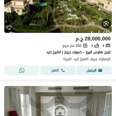
29,000,000
ج.م
4
3
350 متر مربع
توين هاوس للبيع – كمبوند جرينز | الشيخ زايد
كومباوند جرينز، الشيخ زايد، الجيزة
اتصل
الإيميل