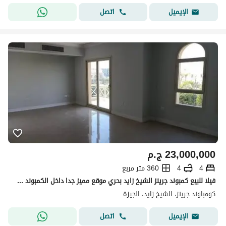
اتصل
الإيميل
23,000,000
ج.م
4
4
360 متر مربع
فيلا للبيع كمبوند جرينز الشيخ زايد بحري موقع مميز جدا داخل الكمبوند فيو علي لاند سكيب و بحيره
كومباوند جرينز، الشيخ زايد، الجيزة
اتصل
الإيميل