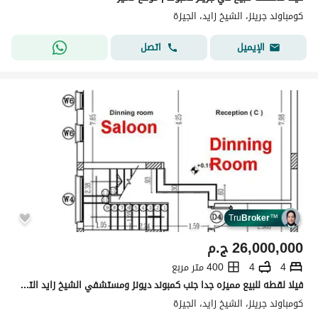
كومباوند جرينز، الشيخ زايد، الجيزة
اتصل
الإيميل
Tru
Broker
™
26,000,000
ج.م
4
4
400 متر مربع
فيلا لقطه للبيع مميزه جدا جنب كمبوند ديونز ومستشفي الشيخ زايد التخصيصي كمبوند جيرنز فيلا
كومباوند جرينز، الشيخ زايد، الجيزة