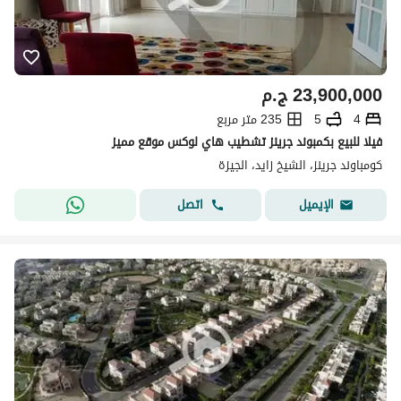
23,900,000
ج.م
4
5
235 متر مربع
فيلا للبيع بكمبوند جرينز تشطيب هاي لوكس موقع مميز
كومباوند جرينز، الشيخ زايد، الجيزة
اتصل
الإيميل