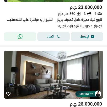
23,000,000
ج.م
4
3
360 متر مربع
للبيع فيلا مميزة داخل كمبوند جرينز – الشيخ زايد مباشرة على اللاندسكيب والبحيرة، وتشطيب مجدد بالكامل بأعلى مستوى من الفخامة. ؤ
كومباوند جرينز، الشيخ زايد، الجيزة
اتصل
الإيميل
Tru
Broker
™
26,000,000
ج.م