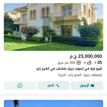
23,000,000
ج.م
4
4
350 متر مربع
للبيع فيلا في كمبوند جرينز متشطب في الشيخ زايد
كومباوند جرينز، الشيخ زايد، الجيزة
اتصل
الإيميل