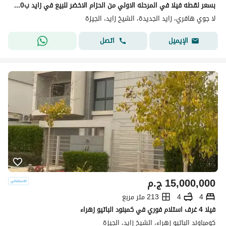
بسعر لقطه فيلا في المرحله الاولي من الحزام الاخضر للبيع في زايد ب550 الف مقدم 160م+93م رروف بأرخص قسط شهري
لا جوي هافري، زايد الجديدة، الشيخ زايد، الجيزة
اتصل
الإيميل
15,000,000
ج.م
4
4
213 متر مربع
فيلا 4 غرف استلام فوري في كمبنود الباتيو زهراء
كومباوند الباتيو زهراء، الشيخ زايد، الجيزة