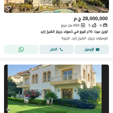
28,000,000
ج.م
4
5
650 متر مربع
توين ميجا ٦٥٠م للبيع في كمبوند جرينز الشيخ زايد
كومباوند جرينز، الشيخ زايد، الجيزة
اتصل
الإيميل