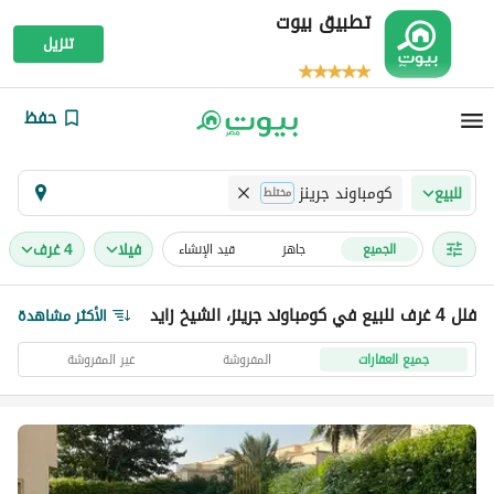
تطبيق بيوت
تنزيل
حفظ
كومباوند جرينز
للبيع
مختلط
فیلا
4 غرف
الجميع
جاهز
قيد الإنشاء
فلل 4 غرف للبيع في كومباوند جرينز، الشيخ زايد
الأكثر مشاهدة
جميع العقارات
المفروشة
غير المفروشة