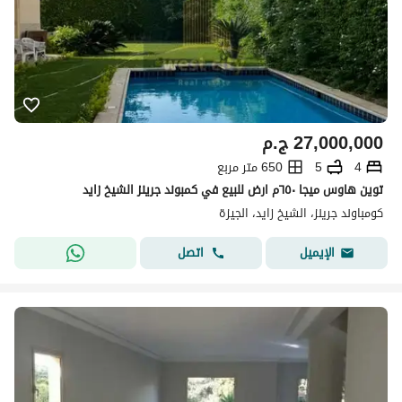
27,000,000
ج.م
4
5
650 متر مربع
توين هاوس ميجا ٦٥٠م ارض للبيع في كمبوند جرينز الشيخ زايد
كومباوند جرينز، الشيخ زايد، الجيزة
اتصل
الإيميل