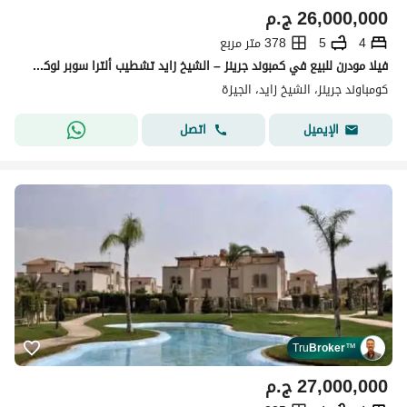
26,000,000
ج.م
4
5
378 متر مربع
فيلا مودرن للبيع في كمبوند جرينز – الشيخ زايد تشطيب ألترا سوبر لوكس حالة جديدة بالكامل (Zero Condition)
كومباوند جرينز، الشيخ زايد، الجيزة
اتصل
الإيميل
Tru
Broker
™
27,000,000
ج.م