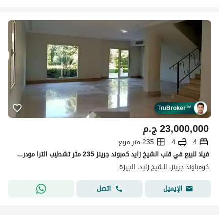
Tru
Broker
™
23,000,000
ج.م
4
4
235 متر مربع
فيلا للبيع في قلب الشيخ زايد كمبوند جرينز 235 متر تشطيب الترا مودرن بالتكييفات و المطبخ
كومباوند جرينز، الشيخ زايد، الجيزة
اتصل
الإيميل