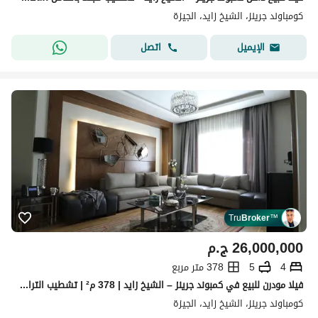
كومباوند جرينز، الشيخ زايد، الجيزة
اتصل
الإيميل
Tru
Broker
™
26,000,000
ج.م
4
5
378 متر مربع
فيلا مودرن للبيع في كمبوند جرينز – الشيخ زايد | 378 م² | تشطيب الترا لوكس
كومباوند جرينز، الشيخ زايد، الجيزة