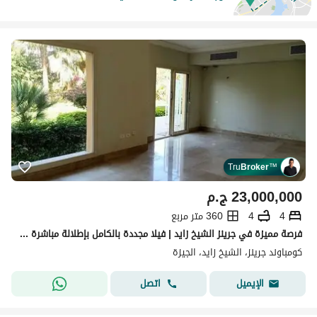
Tru
Broker
™
23,000,000
ج.م
4
4
360 متر مربع
فرصة مميزة في جرينز الشيخ زايد | فيلا مجددة بالكامل بإطلالة مباشرة على البحيرة واللاند سكيب فيلا فاخرة بإطلالة رائعة داخل جرينز الشيخ زايد
كومباوند جرينز، الشيخ زايد، الجيزة
اتصل
الإيميل