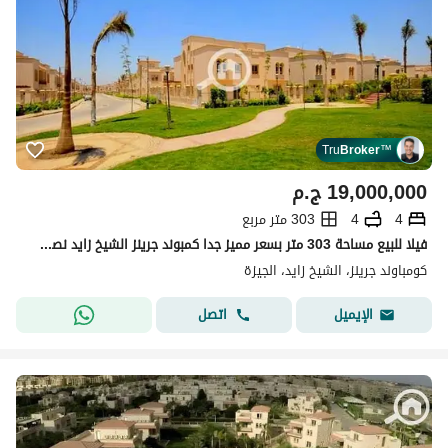
Tru
Broker
™
19,000,000
ج.م
4
4
303 متر مربع
فيلا للبيع مساحة 303 متر بسعر مميز جدا كمبوند جرينز الشيخ زايد نصف تشطيب
كومباوند جرينز، الشيخ زايد، الجيزة
اتصل
الإيميل