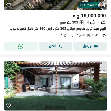
Tru
Broker
™
19,000,000
ج.م
4
4
303 متر مربع
للبيع فيلا توين هاوس مباني 303 متر , ارض 360 متر داخل كمبوند جرينز , درة , الشيخ زايد
كومباوند جرينز، الشيخ زايد، الجيزة
اتصل
الإيميل