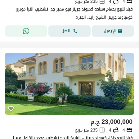
4
4
235 متر مربع
فيلا للبيع بحمام سباحه كمبوند جرينز فيو مميز جدا تشطيب الترا مودرن
كومباوند جرينز، الشيخ زايد، الجيزة
اتصل
الإيميل
23,000,000
ج.م
4
4
235 متر مربع
فيلا للبيع داخل كمبوند جرينز – الشيخ زايد • تشطيب مجدد بالكامل Ultra Super Lux وفيو رائع على اللاندسكيب