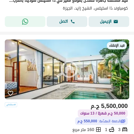
فيلا مستقلة جاهزة للسكن بموقع مميز في ذا استيتس سوديك بالقرب من بيفرلي هيلز
كومباوند ذا استيتس، الشيخ زايد، الجيزة
اتصل
الإيميل
قيد الإنشاء
5,500,000
ج.م
50,000 ج.م شهريًا / 13 سنوات
الدفعة المقدّمة:
550,000 ج.م
3
1
160 متر مربع