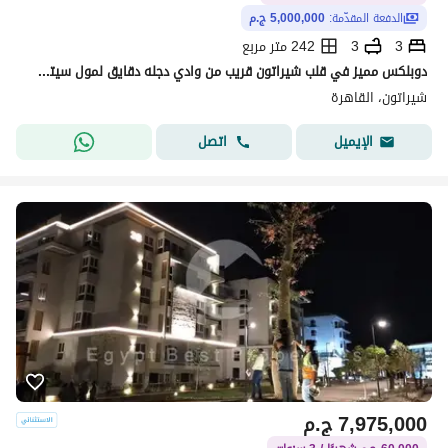
الدفعة المقدّمة:
5,000,000 ج.م
3
3
242 متر مربع
دوبلكس مميز في قلب شيراتون قريب من وادي دجله دقايق لمول سيتي ستارز وسيتي سنتر الماظه في سعر تاني لخصم الكاش
شيراتون، القاهرة
اتصل
الإيميل
7,975,000
ج.م