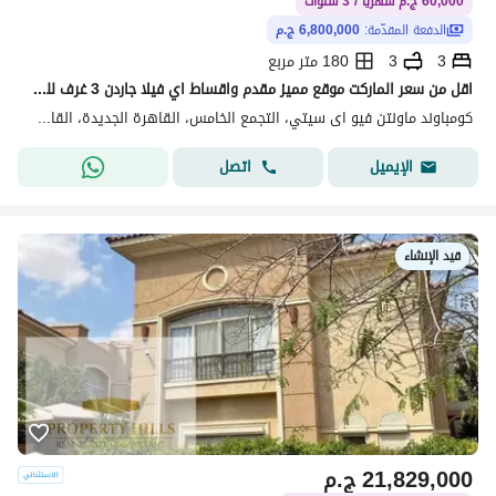
60,000 ج.م شهريًا / 3 سنوات
الدفعة المقدّمة:
6,800,000 ج.م
3
3
180 متر مربع
اقل من سعر الماركت موقع مميز مقدم واقساط اي فيلا جاردن 3 غرف للبيع في كمباوند ماونتن فيو اي سيتي التجمع الخامس
كومباوند ماونتن فيو اى سيتي، التجمع الخامس، القاهرة الجديدة، القاهرة
اتصل
الإيميل
قيد الإنشاء
21,829,000
ج.م