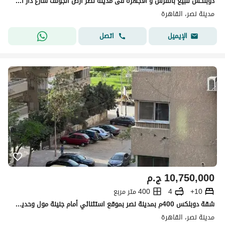
دوبلكس للبيع بالفرش و الاجهزة فى مدينة نصر ارض الجولف شارع دار الدفاع الجوي بالقرب من سيتى ستارز
مدينة نصر، القاهرة
اتصل
الإيميل
10,750,000
ج.م
10+
4
400 متر مربع
شقة دوبلكس 400م بمدينة نصر بموقع استثنائي أمام جنينة مول وحديقة الفردوس. 11 غرفة، 4 حمامات، مطبخان، 3 بلكونات، تشطيب فاخر (رخام وباركيه)، لعائلة كبيره
مدينة نصر، القاهرة