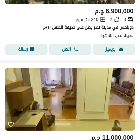
6,900,000
ج.م
3
2
240 متر مربع
دوبلكس في مدينة نصر يطل على حديقة الطفل ٢٤٠م
مدينة نصر، القاهرة
اتصل
رسالة
الإيميل
11,000,000
ج.م