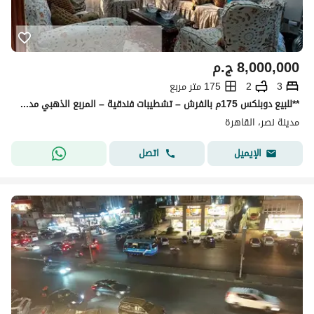
8,000,000
ج.م
3
2
175 متر مربع
**للبيع دوبلكس 175م بالفرش – تشطيبات فندقية – المربع الذهبي مدينة نصر** دوبلكس فاخر بالمنطقة التاسعة – المربع الذهبي، شارع الدكتور إبراهيم ناجي، خلف
مدينة نصر، القاهرة
اتصل
الإيميل