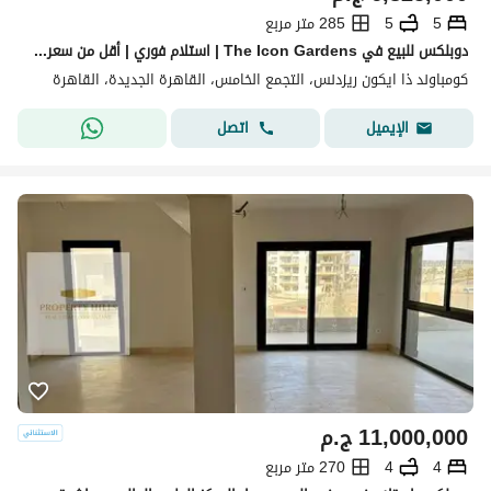
5
5
285 متر مربع
دوبلكس للبيع في The Icon Gardens | استلام فوري | أقل من سعر الشركة بـ 2.5 مليون | أقساط حتى 5 سنوات
كومباوند ذا ايكون ريزدنس، التجمع الخامس، القاهرة الجديدة، القاهرة
اتصل
الإيميل
11,000,000
ج.م
4
4
270 متر مربع