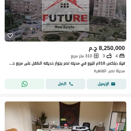
8,250,000
ج.م
4
3
310 متر مربع
فيلا دبلكس 310م للبيع في مدينه نصر بجوار حديقه الطفل على مربع حديقه كبيره
مدينة نصر، القاهرة
اتصل
الإيميل