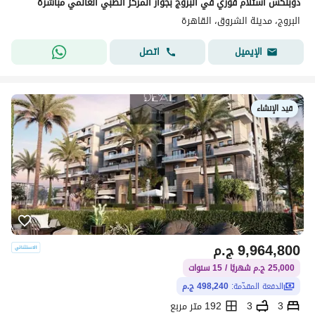
دوبلكس استلام فوري في البروج بجوار المركز الطبي العالمي مباشرة
البروج، مدينة الشروق، القاهرة
اتصل
الإيميل
قيد الإنشاء
9,964,800
ج.م
25,000 ج.م شهريًا / 15 سنوات
الدفعة المقدّمة:
498,240 ج.م
3
3
192 متر مربع