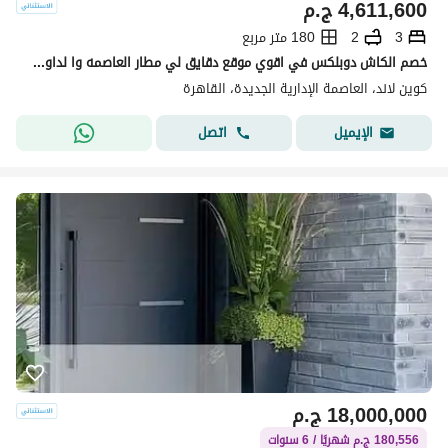
4,611,600
ج.م
3
2
180 متر مربع
خصم الكاش دوبلكس في اقوي موقع دقايق لي مطار العاصمه وا لداون تاون كوين لاند في قلب العاصمه الاداريه
كوين لاند، العاصمة الإدارية الجديدة، القاهرة
اتصل
الإيميل
18,000,000
ج.م
180,556 ج.م شهريًا / 6 سنوات