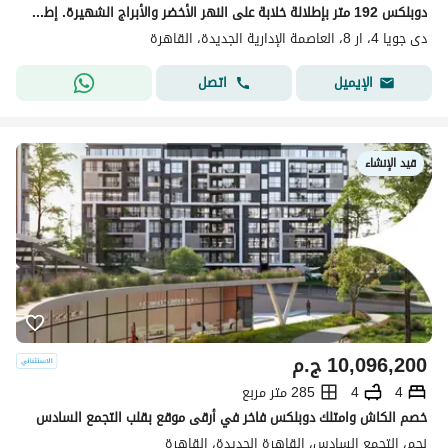
دوبلكس 192 متر بإطلالة خلابة على النهر الأخضر والأبراج الشهيرة. إطلالة مزدوجة مع مسبح خاص تقسيط علي 15 سنة .
دى جويا 4، ار 8، العاصمة الإدارية الجديدة، القاهرة
اتصل
الإيميل
قيد الإنشاء
10,096,200
ج.م
4
4
285 متر مربع
خصم الكاش وامتلك دوبلكس فاخر في أرقى موقع بقلب التجمع السادس
نجم، التجمع السادس، القاهرة الجديدة، القاهرة