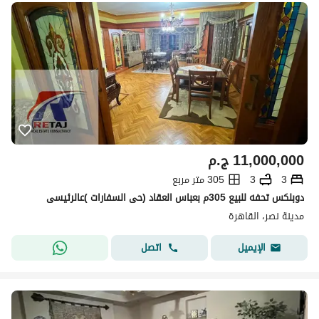
11,000,000
ج.م
3
3
305 متر مربع
دوبلكس تحفه للبيع 305م بعباس العقاد (حى السفارات )عالرئيسى
مدينة نصر، القاهرة
اتصل
الإيميل