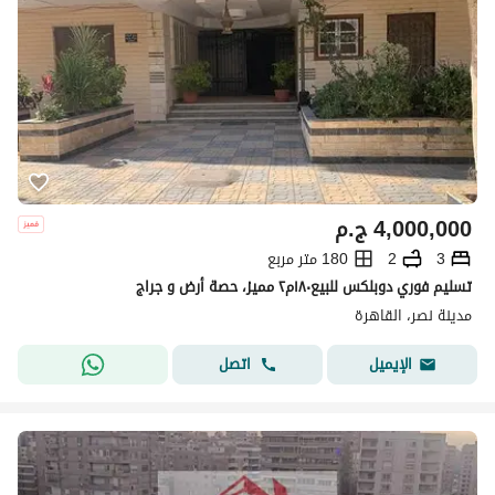
4,000,000
ج.م
3
2
180 متر مربع
تسليم فوري دوبلكس للبيع١٨٠م٢ مميز، حصة أرض و جراج
مدينة نصر، القاهرة
اتصل
الإيميل