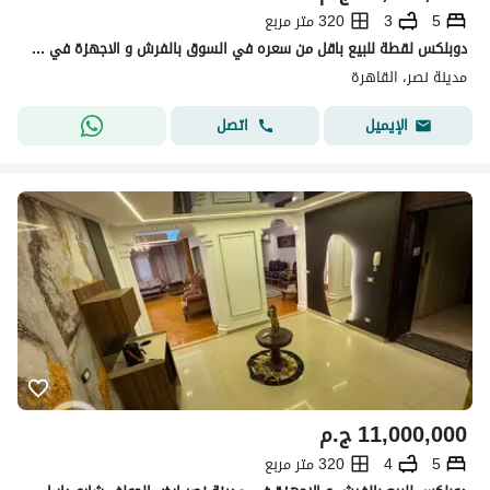
5
3
320 متر مربع
دوبلكس لقطة للبيع باقل من سعره في السوق بالفرش و الاجهزة في ارقي احياء مدينة نصر -ارض الجولف
مدينة نصر، القاهرة
اتصل
الإيميل
11,000,000
ج.م
5
4
320 متر مربع