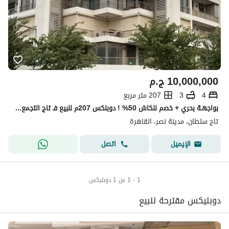
10,000,000
ج.م
4
3
207 متر مربع
بواجهـة بحري + خصم للكاش 50% ! دوبلكس 207م للبيع فـ تاج التجمع بجوار جاردينيا ودقائق ل مدينة نصر ومصر الجديدة Taj New Cairo Nasr City
تاج سلطان، مدينة نصر، القاهرة
اتصل
الإيميل
1 - 1 من 1 دوبليكس
دوبليكس مقترحة للبيع