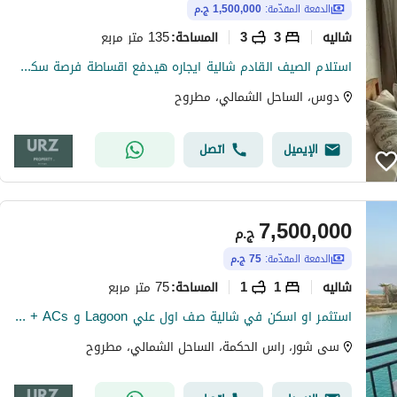
الدفعة المقدّمة:
1,500,000 ج.م
شاليه
3
3
135 متر مربع
المساحة
:
استلام الصيف القادم شالية ايجاره هيدفع اقساطة فرصة سكن او استثمار لقطة تقسيط 8 سنين Finished + ACs للبيع في راس الحكمة سور في سور مع Modon وجون سوديك
دوس، الساحل الشمالي، مطروح
الإيميل
اتصل
7,500,000
ج.م
الدفعة المقدّمة:
75 ج.م
شاليه
1
1
75 متر مربع
المساحة
:
استثمر او اسكن في شالية صف اول علي Lagoon و fully finished + ACs موقع بانورامي مميز وبخصم 35 % من سعر للبيع في الساحل الشمالي بالقرب من ابراج العليمن
سى شور، راس الحكمة، الساحل الشمالي، مطروح