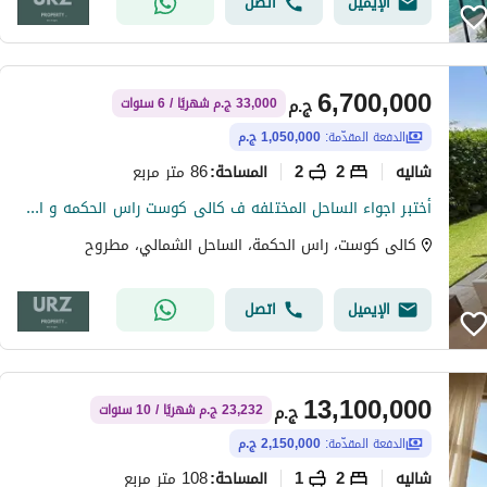
الإيميل
اتصل
6,700,000
ج.م
33,000 ج.م شهريًا / 6 سنوات
الدفعة المقدّمة:
1,050,000 ج.م
شاليه
2
2
86 متر مربع
المساحة
:
أختبر اجواء الساحل المختلفه ف كالى كوست راس الحكمه و امتلك شاليه بجاردن متشطب بشاطئ خاص لاجون بجوار هاسيندا ماونتن فيو دقائق من لافيستا سيشل سمر
كالى كوست، راس الحكمة، الساحل الشمالي، مطروح
الإيميل
اتصل
13,100,000
ج.م
23,232 ج.م شهريًا / 10 سنوات
الدفعة المقدّمة:
2,150,000 ج.م
شاليه
2
1
108 متر مربع
المساحة
: