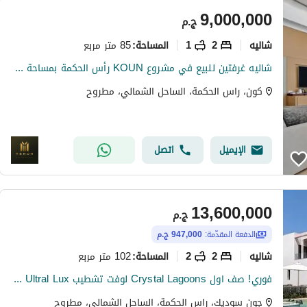
9,000,000
ج.م
شاليه
2
1
85 متر مربع
المساحة
:
شاليه غرفتين للبيع في مشروع KOUN رأس الحكمة بمساحة 85 متر وحديقة خاصة 33 متر وإطلالة مفتوحة مباشرة على اللاجون مع موقع مرتفع 34 متر وأسعار 9.6
كون، راس الحكمة، الساحل الشمالي، مطروح
الإيميل
اتصل
13,600,000
ج.م
الدفعة المقدّمة:
947,000 ج.م
شاليه
2
2
102 متر مربع
المساحة
:
فوري! صف اول Crystal Lagoons لوفت تشطيب Ultral Lux في جون سوديك الساحل الشمالي دقايق من لافيستا راس الحكمه و فوكا باي و سيزر و اوجامي | JUNE BY SODIC
جون سوديك، راس الحكمة، الساحل الشمالي، مطروح