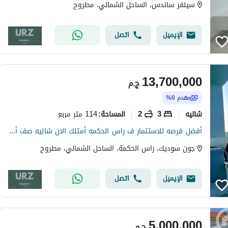
سيلفر ساندس، الساحل الشمالي، مطروح
الإيميل
اتصل
13,700,000
ج.م
مقدم 0%
شاليه
3
2
114 متر مربع
المساحة
:
أفضل فرصه للاستثمار ف راس الحكمه أمتلك الان شاليه صف أول على كريستال لاجون متشطب موقع مميز بجوار جايا سوان ليك بالقرب من هاسيندا و هايد بارك ذا مد
جون سوديك، راس الحكمة، الساحل الشمالي، مطروح
الإيميل
اتصل
5,000,000
ج.م