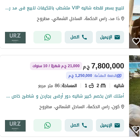
للبيع بسعر لقطه شاليه VIP متشطب بالتكيفات للبيع فى مد راس الحكمه أرقى منتجع بـ الساحل الشمالى بجوار هاسيندا و سوان ليك بالقرب من ازها لافيستا
ذا مد، راس الحكمة، الساحل الشمالي، مطروح
الإيميل
اتصل
7,800,000
ج.م
21,000 ج.م شهريًا / 10 سنوات
الدفعة المقدّمة:
1,250,000 ج.م
شاليه
2
1
86 متر مربع
المساحة
:
أمتلك الان بخصم كبير شاليه دور أرضى بجاردن و شاطئ خاص على اللاجون على بعد دقايق من بحر راس الحكمه موقع مميز بجوار وترواى و هاسيندا بالقرب من ساوث ميد
كون، راس الحكمة، الساحل الشمالي، مطروح
الإيميل
اتصل