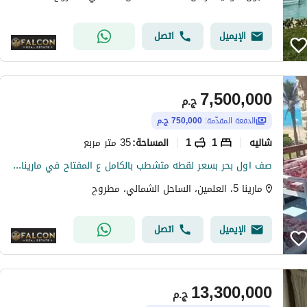
الإيميل
اتصل
7,500,000
ج.م
الدفعة المقدّمة:
750,000 ج.م
شاليه
1
1
35 متر مربع
المساحة
:
صف اول بحر بسعر لقطه متشطب بالكامل ع المفتاح في مارينا5 الساحل الشمالي قبل لسان الوزراء marina5 بجوار فندق Rixos دقائق من مراسي
مارينا 5، العلمين، الساحل الشمالي، مطروح
الإيميل
اتصل
13,300,000
ج.م