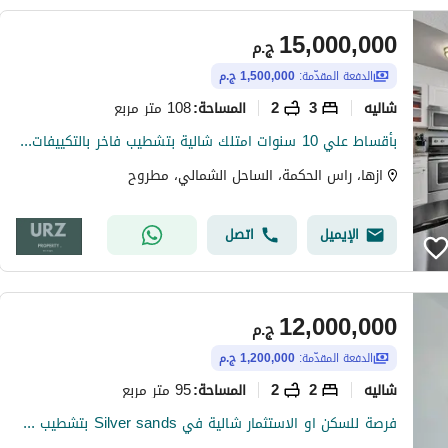
15,000,000
ج.م
الدفعة المقدّمة:
1,500,000 ج.م
شاليه
3
2
108 متر مربع
المساحة
:
بأقساط علي 10 سنوات امتلك شالية بتشطيب فاخر بالتكييفات في الساحل الشمالى بجوار سول رأس الحكمة و ماونتن فيو و صافية و سولت ودقايق من كالي كوست
ازها، راس الحكمة، الساحل الشمالي، مطروح
الإيميل
اتصل
12,000,000
ج.م
الدفعة المقدّمة:
1,200,000 ج.م
شاليه
2
2
95 متر مربع
المساحة
:
فرصة للسكن او الاستثمار شالية في Silver sands بتشطيب فاخر بالتكييفات بالقرب من خليج رأس الحكمة ودقايق من ألماظه باي و هاسيندا حنيش و بيت البحر