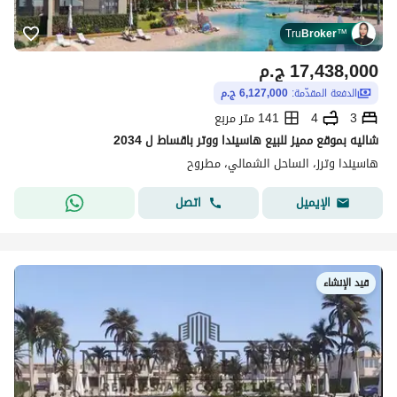
Tru
Broker
™
17,438,000
ج.م
الدفعة المقدّمة:
6,127,000 ج.م
3
4
141 متر مربع
شاليه بموقع مميز للبيع هاسيندا ووتر باقساط ل 2034
هاسيندا وترز، الساحل الشمالي، مطروح
اتصل
الإيميل
قيد الإنشاء