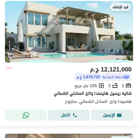
قيد الإنشاء
12,121,000
ج.م
الدفعة المقدّمة:
3,878,720 ج.م
2
3
105 متر مربع
شاليه ريسيل هايسندا واترز الساحلي الشمالي
هاسيندا وترز، الساحل الشمالي، مطروح
اتصل
الإيميل