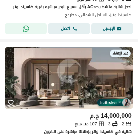
احجز شاليه متشطب+ACs بأقل سعر ع البحر مباشره بقريه هاسيندا وترز الساحل الشمالي
هاسيندا وترز، الساحل الشمالي، مطروح
اتصل
الإيميل
قيد الإنشاء
Tru
Broker
™
14,000,000
ج.م
2
3
107 متر مربع
شاليه في هاسيندا واتر بإطلالة مباشرة على اللاجون