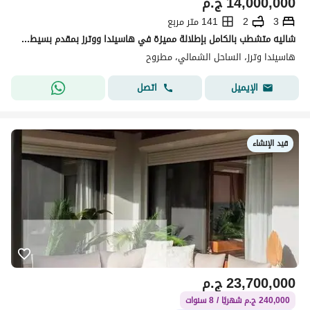
14,000,000
ج.م
3
2
141 متر مربع
شاليه متشطب بالكامل بإطلالة مميزة في هاسيندا ووترز بمقدم بسيط وتقسيط حتى 10 سنين في قلب راس الحكمة
هاسيندا وترز، الساحل الشمالي، مطروح
اتصل
الإيميل
قيد الإنشاء
23,700,000
ج.م
240,000 ج.م شهريًا / 8 سنوات