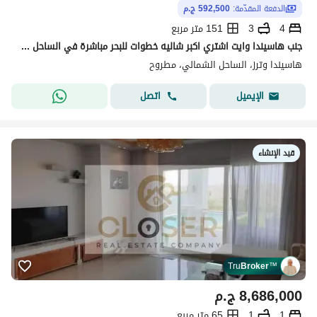
الدفعة المقدّمة:
592,500 ج.م
4
3
151 متر مربع
جنب هاسيندا وايت اشتري اكبر شاليه خطوات للبحر مباشرة في الساحل من Hacienda
هاسيندا وترز، الساحل الشمالي، مطروح
اتصل
الإيميل
قيد الإنشاء
Tru
Broker
™
8,686,000
ج.م
1
1
65 متر مربع