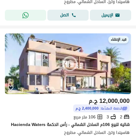
هاسيندا وترز، الساحل الشمالي، مطروح
اتصل
الإيميل
قيد الإنشاء
12,000,000
ج.م
الدفعة المقدّمة:
2,400,000 ج.م
2
3
106 متر مربع
شاليه للبيع 106م الساحل الشمالي - رأس الحكمة Hacienda Waters
هاسيندا وترز، الساحل الشمالي، مطروح