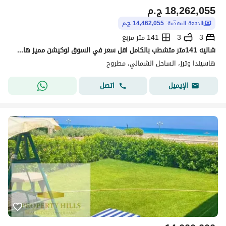
18,262,055
ج.م
الدفعة المقدّمة:
14,462,055 ج.م
3
3
141 متر مربع
شاليه 141متر متشطب بالكامل اقل سعر في السوق لوكيشن مميز هاسيندا واترز الساحل الشمالي Hacienda Waters
هاسيندا وترز، الساحل الشمالي، مطروح
اتصل
الإيميل