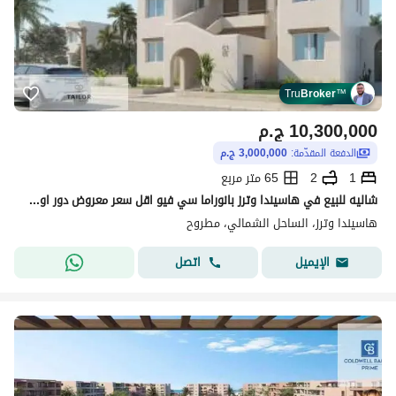
Tru
Broker
™
10,300,000
ج.م
الدفعة المقدّمة:
3,000,000 ج.م
1
2
65 متر مربع
شاليه للبيع في هاسيندا وترز بانوراما سي فيو اقل سعر معروض دور اول اقل اوفر معروض
هاسيندا وترز، الساحل الشمالي، مطروح
اتصل
الإيميل