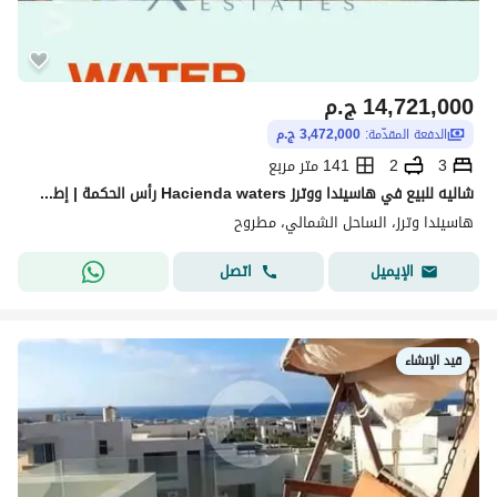
14,721,000
ج.م
الدفعة المقدّمة:
3,472,000 ج.م
3
2
141 متر مربع
شاليه للبيع في هاسيندا ووترز Hacienda waters رأس الحكمة | إطلالة مميزة على اللاجون | الدور الثاني | مشروع فاخر من بالم هيلز | استلام 2028
هاسيندا وترز، الساحل الشمالي، مطروح
اتصل
الإيميل
قيد الإنشاء