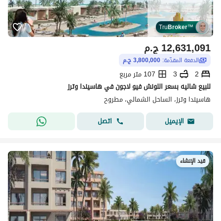
Tru
Broker
™
12,631,091
ج.م
الدفعة المقدّمة:
3,800,000 ج.م
2
3
107 متر مربع
للبيع شاليه بسعر اللونش فيو لاجون في هاسيندا وترز
هاسيندا وترز، الساحل الشمالي، مطروح
اتصل
الإيميل
قيد الإنشاء