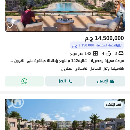
14,500,000
ج.م
الدفعة المقدّمة:
3,350,000 ج.م
3
4
142 متر مربع
فرصة مميزة وحصرية | شاليه142 م للبيع بإطلالة مباشرة على اللاجون ومواجهة للبحر في Hacienda Waters – Palm Hills | الساحل الشمالي – رأس الحكمة -3 غرف
هاسيندا وترز، الساحل الشمالي، مطروح
اتصل
الإيميل
قيد الإنشاء