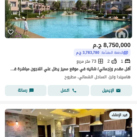
8,750,000
ج.م
الدفعة المقدّمة:
3,783,780 ج.م
1
2
73 متر مربع
أقل مقدم وإجمالي/ شاليه في موقع مميز يطل علي اللاجون مباشرة في راس الحكمة الساحل الشمالي
هاسيندا وترز، الساحل الشمالي، مطروح
اتصل
رسالة
الإيميل
قيد الإنشاء