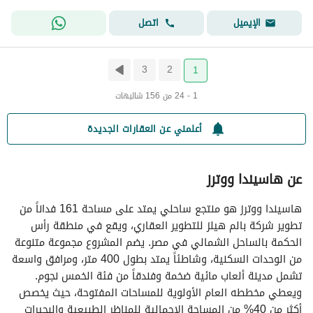
اتصل
الإيميل
3
2
1
1 - 24 من 156 شاليهات
أعلمني عن العقارات الجديدة
عن هاسيندا ووترز
هاسيندا ووترز هو منتجع ساحلي يمتد على مساحة 161 فداناً من
تطوير شركة بالم هيلز للتطوير العقاري، ويقع في منطقة رأس
الحكمة بالساحل الشمالي في مصر. يضم المشروع مجموعة متنوعة
من الوحدات السكنية، وشاطئاً يمتد بطول 400 متر، ومرافق واسعة
تشمل مدينة ألعاب مائية ضخمة وفندقاً من فئة الخمس نجوم.
ويعطي مخططه العام الأولوية للمساحات المفتوحة، حيث يخصص
أكثر من 40% من المساحة الإجمالية للمناظر الطبيعية والبحيرات