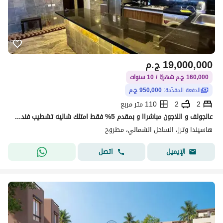
19,000,000
ج.م
160,000 ج.م شهريًا / 10 سنوات
الدفعة المقدّمة:
950,000 ج.م
2
2
110 متر مربع
عالجولف و اللاجون مباشراا و بمقدم 5% فقط امتلك شاليه تشطيب فندقي بكمبوند هاسيندا الساحل الشمالي و بالتقسيط ع 10 سنوات
هاسيندا وترز، الساحل الشمالي، مطروح
اتصل
الإيميل