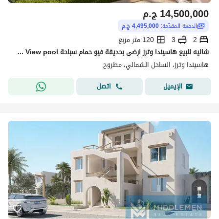
14,500,000
ج.م
الدفعة المقدّمة:
4,495,000 ج.م
2
3
120 متر مربع
شاليه للبيع هاسيندا وترز ارضى بحديقة فيو حمام سباحة Chalet for sale in Hacienda Waters - Directly on lagoon View pool
هاسيندا وترز، الساحل الشمالي، مطروح
اتصل
الإيميل