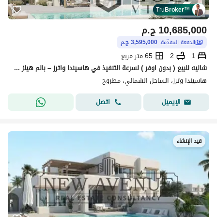
Tru
Broker
™
10,685,000
ج.م
الدفعة المقدّمة:
3,595,000 ج.م
1
2
65 متر مربع
شاليه للبيع ( بدون اوفر ) لسرعة التنفيذ في هاسيندا واترز – بالم هيلز – الساحل ( رأس الحكمة )
هاسيندا وترز، الساحل الشمالي، مطروح
اتصل
الإيميل
قيد الإنشاء