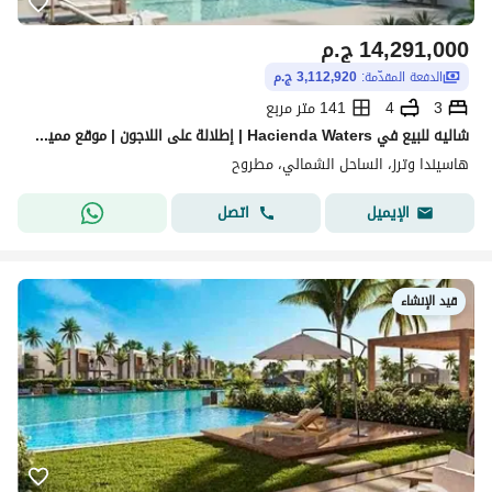
14,291,000
ج.م
الدفعة المقدّمة:
3,112,920 ج.م
3
4
141 متر مربع
شاليه للبيع في Hacienda Waters | إطلالة على اللاجون | موقع مميز جدًا | تشطيب كامل | استلام 2029
هاسيندا وترز، الساحل الشمالي، مطروح
اتصل
الإيميل
قيد الإنشاء