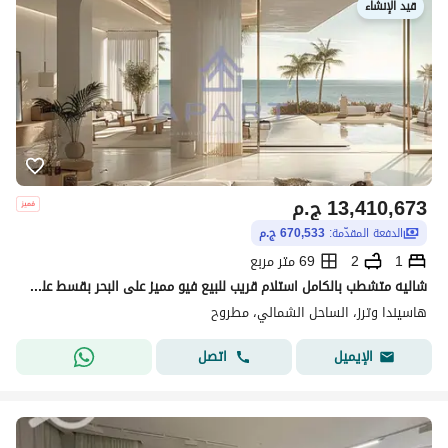
قيد الإنشاء
13,410,673
ج.م
الدفعة المقدّمة:
670,533 ج.م
1
2
69 متر مربع
شاليه متشطب بالكامل استلام قريب للبيع فيو مميز على البحر بقسط على 8 سنين باقل مقدم في الساحل الشمالي
هاسيندا وترز، الساحل الشمالي، مطروح
اتصل
الإيميل