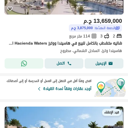
13,659,000
ج.م
الدفعة المقدّمة:
3,875,000 ج.م
2
3
114 متر مربع
شاليه متشطب بالكامل للبيع في هاسيندا ووترز Hacienda Waters المرحلة الأولى موقع متميز من شركة بالم هيلز للتطوير العقاري
هاسيندا وترز، الساحل الشمالي، مطروح
اتصل
الإيميل
اقض وقتًا أقل في التنقل إلى العمل أو المدرسة أو إلى أصدقائك
أوجد عقارات وفقاً لمدة القيادة
قيد الإنشاء