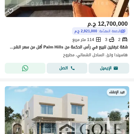
12,700,000
ج.م
الدفعة المقدّمة:
2,921,000 ج.م
2
3
114 متر مربع
شقة غرفتين للبيع في رأس الحكمة من Palm Hills أقل من سعر الشركة بأقساط سنوية وحدة كورنر و لوكيشن مميز داخل المشروع.
هاسيندا وترز، الساحل الشمالي، مطروح
اتصل
الإيميل
قيد الإنشاء