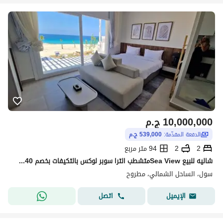
10,000,000
ج.م
الدفعة المقدّمة:
539,000 ج.م
2
2
94 متر مربع
شاليه للبيع Sea Viewمتشطب الترا سوبر لوكس بالتكيفات بخصم 40% لفترة محدودة
سول، الساحل الشمالي، مطروح
اتصل
الإيميل