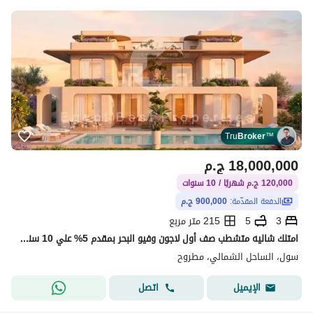
Tru
Broker
™
18,000,000
ج.م
120,000 ج.م شهريًا / 10 سنوات
الدفعة المقدّمة:
900,000 ج.م
3
5
215 متر مربع
امتلك شاليه متشطب صف أول لاجون وفيو البحر بمقدم 5% علي 10 سنين
سول، الساحل الشمالي، مطروح
اتصل
الإيميل