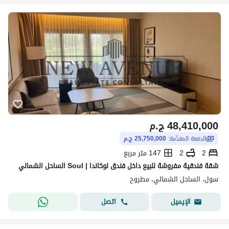
48,410,000
ج.م
الدفعة المقدّمة:
25,750,000 ج.م
2
2
147 متر مربع
شقة فندقية مفروشة للبيع داخل فندق لوكاندا | Soul الساحل الشمالي
سول، الساحل الشمالي، مطروح
اتصل
الإيميل