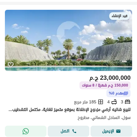
قيد الإنشاء
23,000,000
ج.م
150,000 ج.م شهريًا / 8 سنوات
مقدم 0%
3
4
185 متر مربع
للبيع شاليه أرضي مزدوج الإطلالة بموقع متميز للغاية، مكتمل التشطيب - على بعد 200 متر فقط من الشاطئ - في قلب الساحل الشمالي.
سول، الساحل الشمالي، مطروح
اتصل
الإيميل