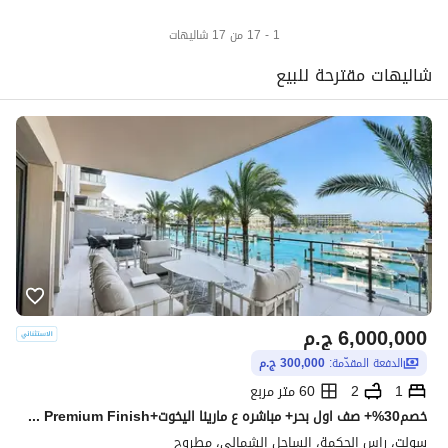
1 - 17 من 17 شاليهات
شاليهات مقترحة للبيع
6,000,000
ج.م
الدفعة المقدّمة:
300,000 ج.م
1
2
60 متر مربع
خصم30%+ صف اول بحر+ مباشره ع مارينا اليخوت+Premium Finish شاليه للبيع في سولت SALT الساحل الشمالي بجوار سيزر سوديك وهاسيندا ويست و لافيستا راس الحكمه
سولت، راس الحكمة، الساحل الشمالي، مطروح