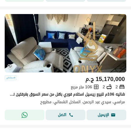
15,170,000
ج.م
2
2
106 متر مربع
شاليه 106م للبيع ريسيل استلام فوري باقل من سعر السوق بغرفتين نوم في مارينا مراسي بالساحل الشمالي - Marassi Marina in North Coast
مراسي، سيدي عبد الرحمن، الساحل الشمالي، مطروح
اتصل
الإيميل