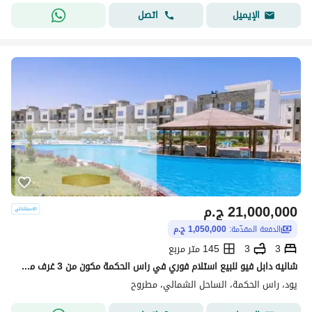
اتصل
الإيميل
21,000,000
ج.م
الدفعة المقدّمة:
1,050,000 ج.م
3
3
145 متر مربع
شاليه دابل فيو للبيع استلام فوري في راس الحكمة مكون من 3 غرف متشطب بالكامل الترا سوبر لوكس صورو دي من الواقع
يود، راس الحكمة، الساحل الشمالي، مطروح