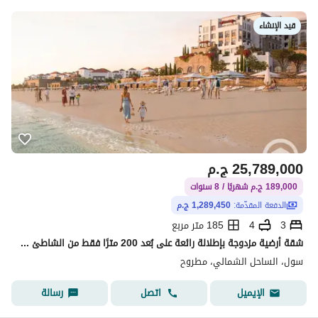
قيد الإنشاء
25,789,000
ج.م
189,000 ج.م شهريًا / 8 سنوات
الدفعة المقدّمة:
1,289,450 ج.م
3
4
185 متر مربع
شقة أرضية مزدوجة بإطلالة رائعة على بُعد 200 مترًا فقط من الشاطئ - مساحة 185 مترًا - موقع مميز للغاية - غرفة مربية
سول، الساحل الشمالي، مطروح
اتصل
رسالة
الإيميل