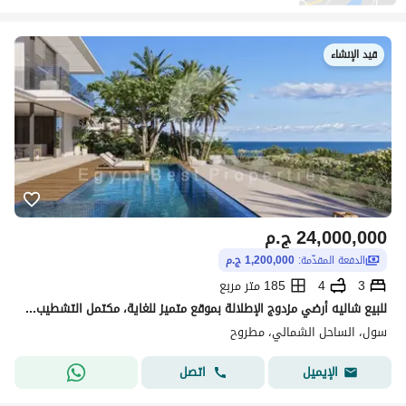
قيد الإنشاء
24,000,000
ج.م
الدفعة المقدّمة:
1,200,000 ج.م
3
4
185 متر مربع
للبيع شاليه أرضي مزدوج الإطلالة بموقع متميز للغاية، مكتمل التشطيب - على بعد 200 متر فقط من الشاطئ - في قلب الساحل الشمالي.
سول، الساحل الشمالي، مطروح
اتصل
الإيميل