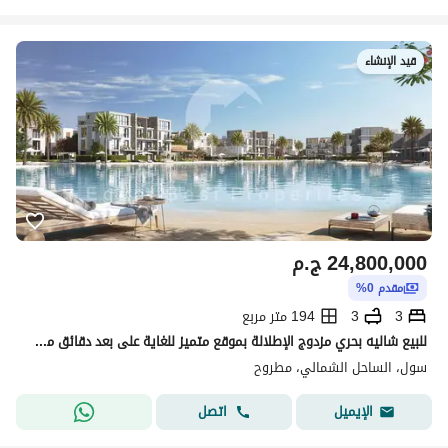
قيد الإنشاء
24,800,000
ج.م
مقدم 0%
3
3
194 متر مربع
للبيع شاليه بحري مزدوج الإطلالة بموقع متميز للغاية على بعد دقائق من الشاطئ - سول إعمار الساحل الشمالي.
سول، الساحل الشمالي، مطروح
اتصل
الإيميل