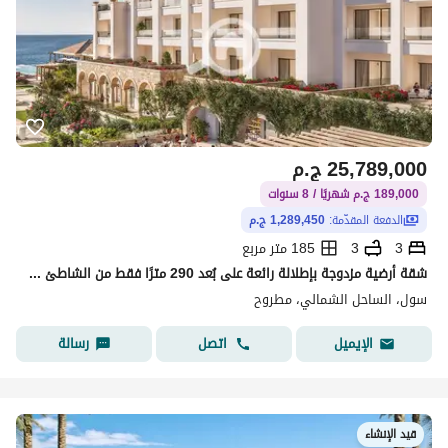
25,789,000
ج.م
189,000 ج.م شهريًا / 8 سنوات
الدفعة المقدّمة:
1,289,450 ج.م
3
3
185 متر مربع
شقة أرضية مزدوجة بإطلالة رائعة على بُعد 290 مترًا فقط من الشاطئ - مساحة 185 مترًا - موقع مميز للغاية - غرفة مربية
سول، الساحل الشمالي، مطروح
اتصل
رسالة
الإيميل
قيد الإنشاء