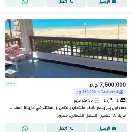
اتصل
الإيميل
7,500,000
ج.م
الدفعة المقدّمة:
750,000 ج.م
1
1
35 متر مربع
صف اول بحر بسعر لقطه متشطب بالكامل ع المفتاح في مارينا5 الساحل الشمالي قبل لسان الوزراء marina5 بجوار فندق Rixos دقائق من مراسي
مارينا 5، العلمين، الساحل الشمالي، مطروح
اتصل
الإيميل