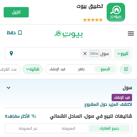
تطبيق بيوت
تنزيل
حفظ
سول
للبيع
مختلط
شاليه
عدد الغرف
الجميع
جاهز
قيد الإنشاء
سول
قيد الإنشاء
اكتشف المزيد حول المشروع
شاليهات للبيع في سول، الساحل الشمالي
الأكثر مشاهدة
جميع العقارات
المفروشة
غير المفروشة