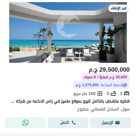
قيد الإنشاء
29,500,000
ج.م
30,000 ج.م شهريًا / 8 سنوات
الدفعة المقدّمة:
1,475,000 ج.م
3
3
160 متر مربع
شاليه متشطب بالكامل للبيع بموقع متميز في راس الحكمه من شركه سوديك بالتقسيط علي 8 سنوات بارخص سعر
سول، الساحل الشمالي، مطروح
اتصل
الإيميل