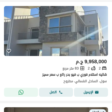
9,958,000
ج.م
2
2
83 متر مربع
شاليه استلام فوري ب فيو بحر رائع ب سعر مميز
سول، الساحل الشمالي، مطروح
اتصل
الإيميل