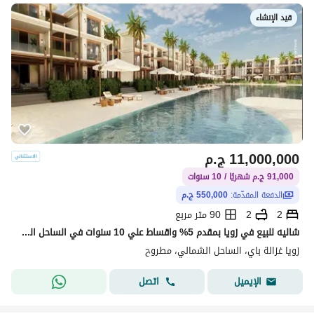
قيد الإنشاء
11,000,000
ج.م
91,000 ج.م شهريًا / 10 سنوات
الدفعة المقدّمة:
550,000 ج.م
2
2
90 متر مربع
شاليه للبيع في زويا بمقدم 5% واقساط علي 10 سنوات في الساحل الشمالي بجوار هاسيندا باي ومراسي متشطب بالتكيفات والمطبخ | استلام سنتين ونص LMD * Zoya *
زويا غزالة باي، الساحل الشمالي، مطروح
اتصل
الإيميل