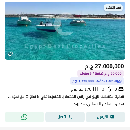
قيد الإنشاء
27,000,000
ج.م
30,000 ج.م شهريًا / 8 سنوات
الدفعة المقدّمة:
1,350,000 ج.م
3
3
170 متر مربع
شاليه متشطب للبيع في راس الحكمه بالتقسيط علي 8 سنوات من سوديك باطلاله علي البحر لفتره محدوده وبسعر مميز
سول، الساحل الشمالي، مطروح
اتصل
الإيميل