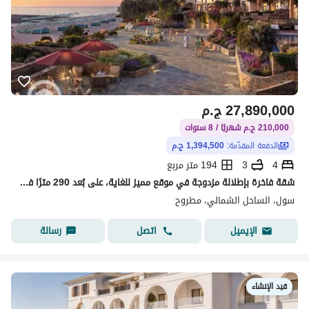
27,890,000
ج.م
210,000 ج.م شهريًا / 8 سنوات
الدفعة المقدّمة:
1,394,500 ج.م
4
3
194 متر مربع
شقة فاخرة بإطلالة مزدوجة في موقع مميز للغاية، على بُعد 290 مترًا فقط من الشاطئ - غرفة للمربية
سول، الساحل الشمالي، مطروح
اتصل
رسالة
الإيميل
قيد الإنشاء