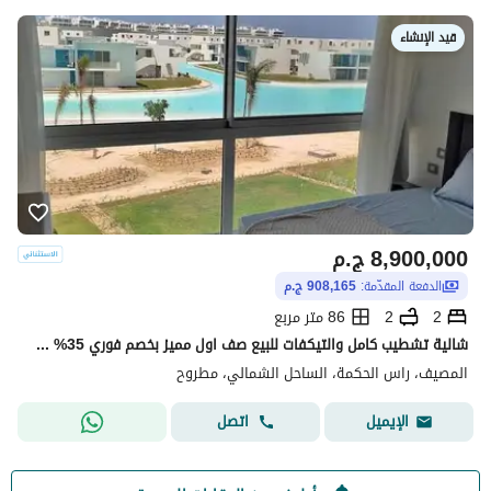
قيد الإنشاء
8,900,000
ج.م
الدفعة المقدّمة:
908,165 ج.م
2
2
86 متر مربع
شالية تشطيب كامل والتيكفات للبيع صف اول مميز بخصم فوري 35% في راس الحكمة بالقرب من كون وسولت و ازها وذا ميد وامواج ويود وسولاري وسي شور
المصيف، راس الحكمة، الساحل الشمالي، مطروح
اتصل
الإيميل