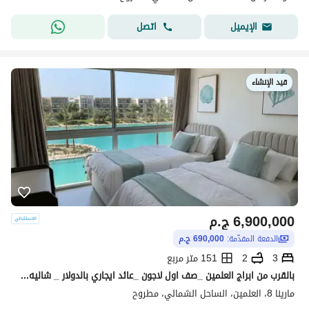
اتصل
الإيميل
قيد الإنشاء
6,900,000
ج.م
الدفعة المقدّمة:
690,000 ج.م
3
2
151 متر مربع
بالقرب من ابراج العلمين _صف اول لاجون _عائد ايجاري بالدولار _ شاليه للبيع في مارينا 8 الساحل الشمالي _ دقايق من الي مراسي & الحي اللاتيني
مارينا 8، العلمين، الساحل الشمالي، مطروح