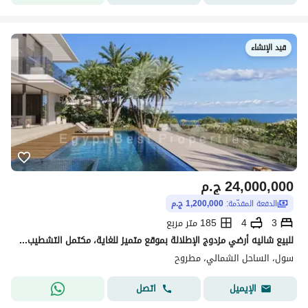
قيد الإنشاء
24,000,000
ج.م
الدفعة المقدّمة:
1,200,000 ج.م
3
4
185 متر مربع
للبيع شاليه أرضي مزدوج الإطلالة بموقع متميز للغاية، مكتمل التشطيب - على بعد 200 متر فقط من الشاطئ - في قلب الساحل الشمالي.
سول، الساحل الشمالي، مطروح
اتصل
الإيميل