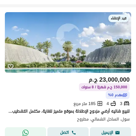
قيد الإنشاء
23,000,000
ج.م
150,000 ج.م شهريًا / 8 سنوات
مقدم 0%
3
4
185 متر مربع
للبيع شاليه أرضي مزدوج الإطلالة بموقع متميز للغاية، مكتمل التشطيب - على بعد 200 متر فقط من الشاطئ - في قلب الساحل الشمالي.
سول، الساحل الشمالي، مطروح
اتصل
الإيميل