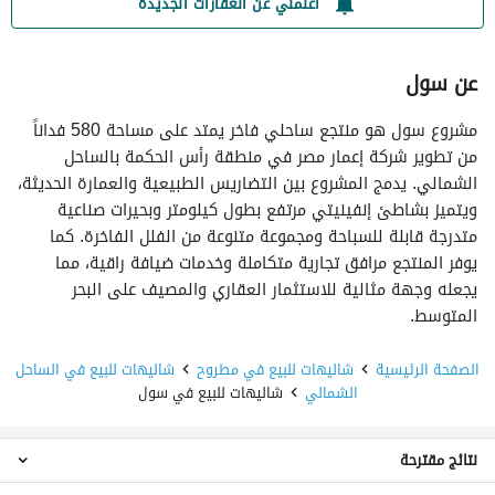
أعلمني عن العقارات الجديدة
عن سول
مشروع سول هو منتجع ساحلي فاخر يمتد على مساحة 580 فداناً
من تطوير شركة إعمار مصر في منطقة رأس الحكمة بالساحل
الشمالي. يدمج المشروع بين التضاريس الطبيعية والعمارة الحديثة،
ويتميز بشاطئ إنفينيتي مرتفع بطول كيلومتر وبحيرات صناعية
متدرجة قابلة للسباحة ومجموعة متنوعة من الفلل الفاخرة. كما
يوفر المنتجع مرافق تجارية متكاملة وخدمات ضيافة راقية، مما
يجعله وجهة مثالية للاستثمار العقاري والمصيف على البحر
المتوسط.
الصفحة الرئيسية
شاليهات للبيع في مطروح
شاليهات للبيع في الساحل
الشمالي
شاليهات للبيع في سول
نتائج مقترحة