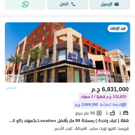
اتصل
الإيميل
قيد الإنشاء
6,831,000
ج.م
132,825 ج.م شهريًا / 3 سنوات
الدفعة المقدّمة:
2,049,300 ج.م
1
1
99 متر مربع
شقة ( غرف واحدة ) بمساحة 99 متر بأفضل Location بكمبوند رائع الخدمات على الممشى السياحى مباشرة ( Hurghada - البحر الأحمر ) من أكا للتنمية العقارية .
فيرست افنيو نورث سايد، الغردقة، البحر الأحمر