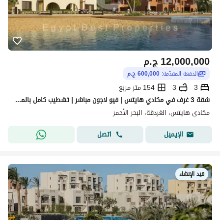
12,000,000
ج.م
الدفعة المقدّمة:
600,000 ج.م
3
3
154 متر مربع
شقة 3 غرف في مكادي هايتس | فيو لاجون مباشر | تشطيب كامل بالمطبخ والتكييفات | أوراسكوم
مكادى هايتس، الغردقة، البحر الأحمر
اتصل
الإيميل
قيد الإنشاء