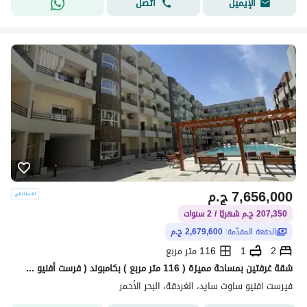
اتصل
الإيميل
7,656,000
ج.م
207,350 ج.م شهريًا / 2 سنوات
الدفعة المقدّمة:
2,679,600 ج.م
2
1
116 متر مربع
شقة غرفتين بمساحة مميزة ( 116 متر مربع ) بكامبوند ( فرست أفنيو ساوث سايد ) من أكـ جروب للتنمية العقارية ـا - البحر الأحمر - الغردقة ( Hurghada )
فيرست افنيو ساوث سايد، الغردقة، البحر الأحمر