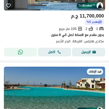
Tru
Broker
™
11,700,000
ج.م
مقدم 0%
2
2
105 متر مربع
بدون مقدم مع اقساط تصل الي 8 سنين
مكادى هايتس، الغردقة، البحر الأحمر
اتصل
الإيميل
قيد الإنشاء