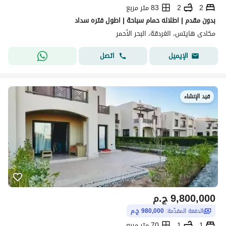
2
2
83 متر مربع
بدون مقدم | اطلاله حمام سباحة | اطول فتره سداد
مكادى هايتس، الغردقة، البحر الأحمر
اتصل
الإيميل
قيد الإنشاء
9,800,000
ج.م
الدفعة المقدّمة:
980,000 ج.م
1
1
70 متر مربع