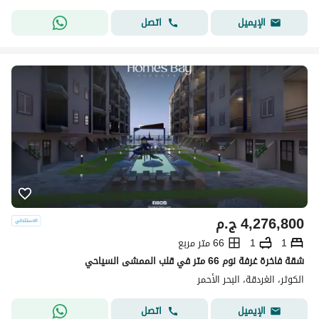
اتصل
الإيميل
4,276,800
ج.م
1
1
66 متر مربع
شقة فاخرة غرفة نوم 66 متر في قلب الممشى السياحي
الكوثر، الغردقة، البحر الأحمر
اتصل
الإيميل