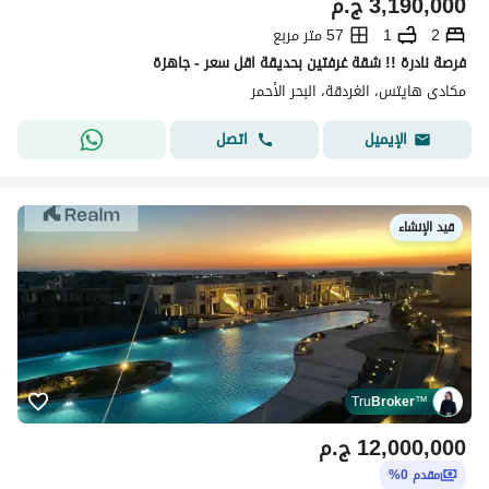
3,190,000
ج.م
2
1
57 متر مربع
فرصة نادرة !! شقة غرفتين بحديقة اقل سعر - جاهزة
مكادى هايتس، الغردقة، البحر الأحمر
اتصل
الإيميل
قيد الإنشاء
Tru
Broker
™
12,000,000
ج.م
مقدم 0%