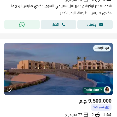
شقه 70متر لوكيشن مميز اقل سعر في السوق مكادي هايتس ليدج فالي البحر الاحمر Makadi Heights Ledge Valley
مكادى هايتس، الغردقة، البحر الأحمر
اتصل
الإيميل
قيد الإنشاء
Tru
Broker
™
9,500,000
ج.م
مقدم 0%
1
2
77 متر مربع