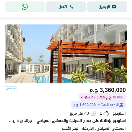
اتصل
الإيميل
3,360,000
ج.م
70,000 ج.م شهريًا / 2 سنوات
الدفعة المقدّمة:
1,680,000 ج.م
استوديو
1
48 متر مربع
استوديو بإطلالة على حمام السباحة والممشى السياحي – جراند روك ريزورت
الممشي السياحي، الغردقة، البحر الأحمر