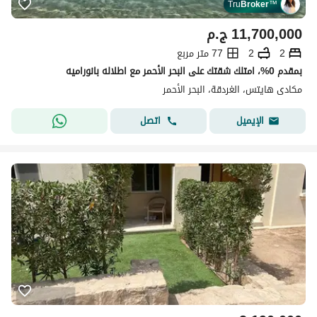
Tru
Broker
™
11,700,000
ج.م
2
2
77 متر مربع
بمقدم 0%، امتلك شقتك على البحر الأحمر مع اطلاله بانوراميه
مكادى هايتس، الغردقة، البحر الأحمر
اتصل
الإيميل