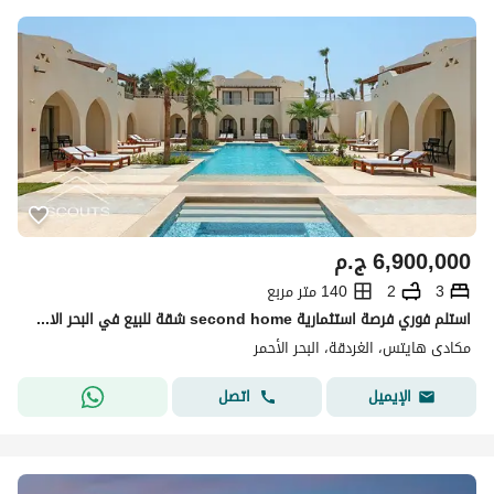
6,900,000
ج.م
3
2
140 متر مربع
استلم فوري فرصة استثمارية second home شقة للبيع في البحر الاحمر في مكادي هايتس 140متر+ حديقة تشطيب كامل علي البحر واللاجون Makadi Hights بجوار الجونه
مكادى هايتس، الغردقة، البحر الأحمر
اتصل
الإيميل