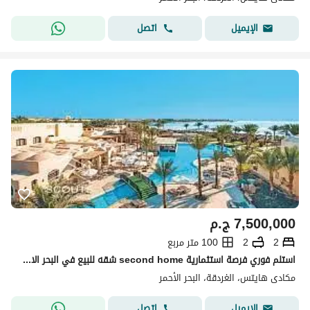
اتصل
الإيميل
7,500,000
ج.م
2
2
100 متر مربع
استلم فوري فرصة استثمارية second home شقه للبيع في البحر الاحمر في مكادي هايتس 100م+ حديقة تشطيب كامل علي البحر واللاجون Makadi Hights بجوار الجونه
مكادى هايتس، الغردقة، البحر الأحمر
اتصل
الإيميل