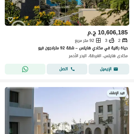
10,606,185
ج.م
2
3
92 متر مربع
حياة راقية في مكادي هايتس – شقة 92 مترلاجون فيو
مكادى هايتس، الغردقة، البحر الأحمر
اتصل
الإيميل
قيد الإنشاء