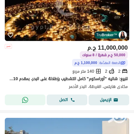
Tru
Broker
™
11,000,000
ج.م
50,000 ج.م شهريًا / 8 سنوات
الدفعة المقدّمة:
1,100,000 ج.م
2
2
140 متر مربع
للبيع: شاليه "أوراسكوم" كامل التشطيب بإطلالة على البحر، بمقدم 10% فقط!!!!
مكادى هايتس، الغردقة، البحر الأحمر
اتصل
الإيميل