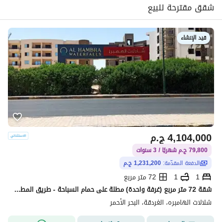
شقق مقترحة للبيع
قيد الإنشاء
4,104,000
ج.م
79,800 ج.م شهريًا / 3 سنوات
الدفعة المقدّمة:
1,231,200 ج.م
1
1
72 متر مربع
شقة 72 متر مربع (غرفة واحدة) مطلة على حمام السباحة - طريق المطار - أمام كارفور ماركت - الغردقة - البحر الأحمر .
شلالات الهامبره، الغردقة، البحر الأحمر