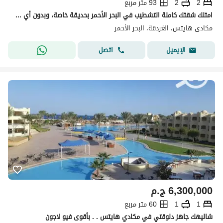
2
2
93 متر مربع
امتلك شقتك كاملة التشطيب في البحر الأحمر بحديقة خاصة، وبدون أي دفعة مقدمة (0% مقدم)
مكادى هايتس، الغردقة، البحر الأحمر
اتصل
الإيميل
6,300,000
ج.م
1
1
60 متر مربع
شاليهك جاهز دلوقتي في مكادي هايتس . . بأقوى فيو لاجون