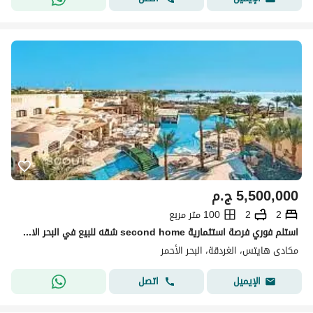
5,500,000
ج.م
2
2
100 متر مربع
استلم فوري فرصة استثمارية second home شقه للبيع في البحر الاحمر في مكادي هايتس 100م+ حديقة تشطيب كامل علي البحر واللاجون Makadi Hights بجوار الجونه
مكادى هايتس، الغردقة، البحر الأحمر
اتصل
الإيميل