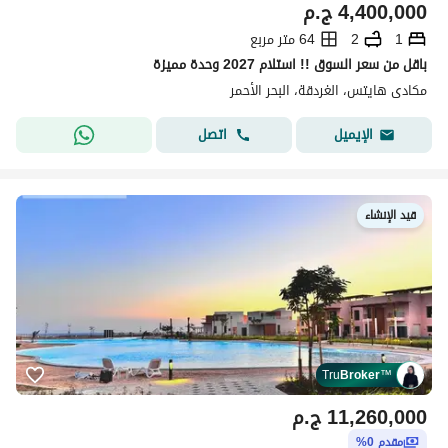
4,400,000
ج.م
1
2
64 متر مربع
باقل من سعر السوق !! استلام 2027 وحدة مميزة
مكادى هايتس، الغردقة، البحر الأحمر
اتصل
الإيميل
قيد الإنشاء
Tru
Broker
™
11,260,000
ج.م
مقدم 0%