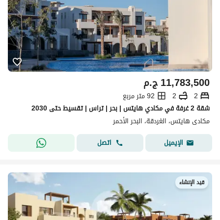
11,783,500
ج.م
2
2
92 متر مربع
شقة 2 غرفة في مكادي هايتس | بحر | تراس | تقسيط حتى 2030
مكادى هايتس، الغردقة، البحر الأحمر
اتصل
الإيميل
قيد الإنشاء