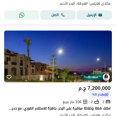
مكادى هايتس، الغردقة، البحر الأحمر
اتصل
الإيميل
Tru
Broker
™
7,200,000
ج.م
مقدم 0%
2
2
106 متر مربع
امتلك شقة بإطلالة مباشرة على البحر، جاهزة للاستلام الفوري، مع حديقة خاصة
مكادى هايتس، الغردقة، البحر الأحمر