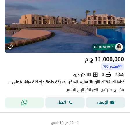
Tru
Broker
™
11,000,000
ج.م
مقدم 0%
2
3
91 متر مربع
**امتلك شقتك الآن بالتسليم المبكر، بحديقة خاصة وإطلالة مباشرة على اللاجون، مع أفضل مقدم وأفضل خطة سداد. **
مكادى هايتس، الغردقة، البحر الأحمر
اتصل
الإيميل
1 - 19 من 19 شقق