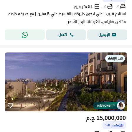
2
2
91 متر مربع
استلام قريب | علي لاجون دايركت بالقسيط علي 5 سنين | مع حديقه خاصه
مكادى هايتس، الغردقة، البحر الأحمر
اتصل
الإيميل
قيد الإنشاء
Tru
Broker
™
15,000,000
ج.م
مقدم 0%