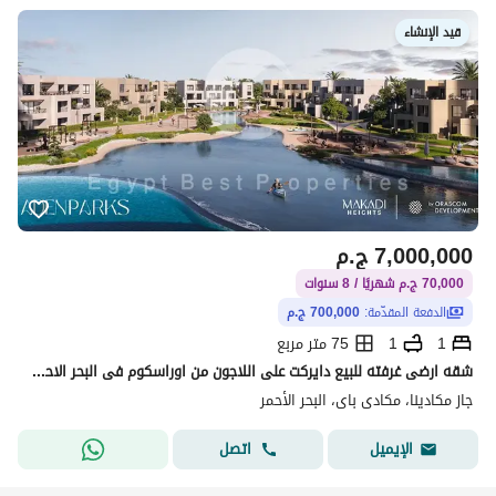
قيد الإنشاء
7,000,000
ج.م
70,000 ج.م شهريًا / 8 سنوات
الدفعة المقدّمة:
700,000 ج.م
1
1
75 متر مربع
شقه ارضى غرفته للبيع دايركت على اللاجون من اوراسكوم فى البحر الاحمر بالتقسيط على 8 سنين ( الجونه الجديده )
جاز مكادينا، مكادى باى، البحر الأحمر
اتصل
الإيميل