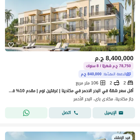
8,400,000
ج.م
78,750 ج.م شهريًا / 8 سنوات
الدفعة المقدّمة:
840,000 ج.م
2
2
106 متر مربع
أقل سعر شقة في البحر الاحمر في مكادينا | غرفتين نوم | مقدم 10% فقط وتقسيط حتى 8 سنوات
جاز مكادينا، مكادى باى، البحر الأحمر
اتصل
الإيميل
قيد الإنشاء