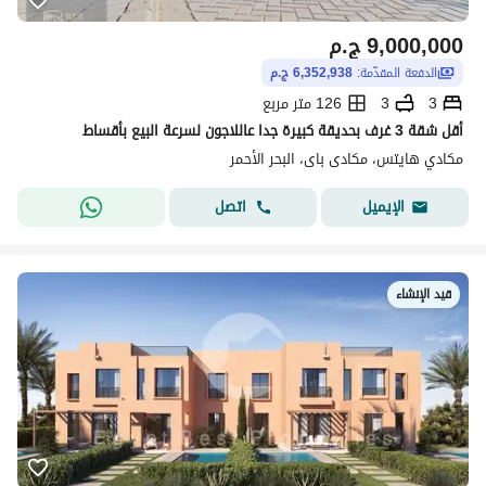
9,000,000
ج.م
الدفعة المقدّمة:
6,352,938 ج.م
3
3
126 متر مربع
أقل شقة 3 غرف بحديقة كبيرة جدا عاللاجون لسرعة البيع بأقساط
مكادي هايتس، مكادى باى، البحر الأحمر
اتصل
الإيميل
قيد الإنشاء