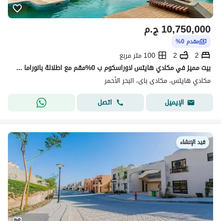
10,750,000
ج.م
مقدم 0%
2
2
100 متر مربع
بيت مميز في مكادي هايتس لاوراسكوم ب 0%مقم مع اطلالة بانوراما علي اللاجون
مكادي هايتس، مكادى باى، البحر الأحمر
اتصل
الإيميل
قيد الإنشاء