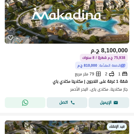
8,100,000
ج.م
75,938 ج.م شهريًا / 8 سنوات
الدفعة المقدّمة:
810,000 ج.م
1
2
79 متر مربع
شقة 1 غرفة على اللاجون | مكادينا مكادي باي
جاز مكادينا، مكادى باى، البحر الأحمر
اتصل
الإيميل
قيد الإنشاء