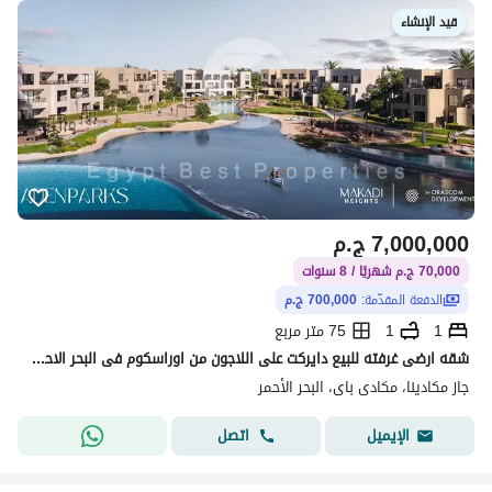
قيد الإنشاء
7,000,000
ج.م
70,000 ج.م شهريًا / 8 سنوات
الدفعة المقدّمة:
700,000 ج.م
1
1
75 متر مربع
شقه ارضى غرفته للبيع دايركت على اللاجون من اوراسكوم فى البحر الاحمر بالتقسيط على 8 سنين ( الجونه الجديده )
جاز مكادينا، مكادى باى، البحر الأحمر
اتصل
الإيميل