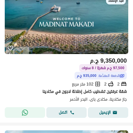
قيد الإنشاء
9,350,000
ج.م
97,500 ج.م شهريًا / 8 سنوات
الدفعة المقدّمة:
935,000 ج.م
2
2
102 متر مربع
شقة غرفتين تشطيب كامل إطلالة لاجون في مكادينا
جاز مكادينا، مكادى باى، البحر الأحمر
اتصل
الإيميل