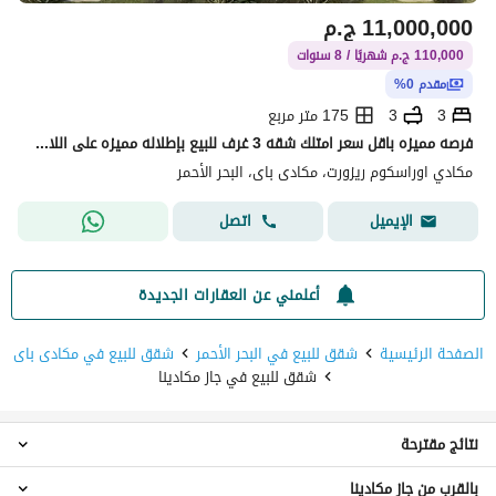
11,000,000
ج.م
110,000 ج.م شهريًا / 8 سنوات
مقدم 0%
3
3
175 متر مربع
فرصه مميزه باقل سعر امتلك شقه 3 غرف للبيع بإطلاله مميزه على اللاجون في مكادي _ الجونه الجديده استلام قريب
مكادي اوراسكوم ريزورت، مكادى باى، البحر الأحمر
اتصل
الإيميل
أعلمني عن العقارات الجديدة
الصفحة الرئيسية
شقق للبيع في البحر الأحمر
شقق للبيع في مكادى باى
شقق للبيع في جاز مكادينا
نتائج مقترحة
بالقرب من جاز مكادينا
شقق 1 غرفة نوم للبيع في جاز مكادينا