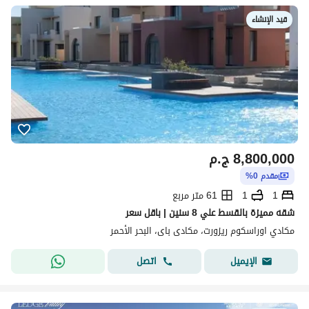
قيد الإنشاء
8,800,000
ج.م
مقدم 0%
1
1
61 متر مربع
شقه مميزة بالقسط علي 8 سنين | باقل سعر
مكادي اوراسكوم ريزورت، مكادى باى، البحر الأحمر
اتصل
الإيميل