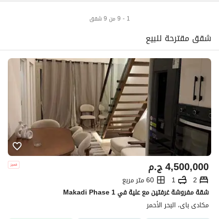
1 - 9 من 9 شقق
شقق مقترحة للبيع
4,500,000
ج.م
2
1
60 متر مربع
شقة مفروشة غرفتين مع علية في Makadi Phase 1
مكادى باى، البحر الأحمر