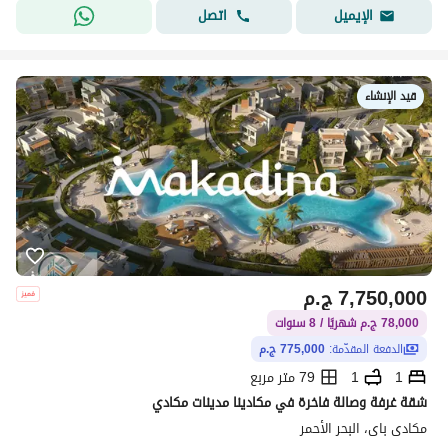
اتصل
الإيميل
قيد الإنشاء
7,750,000
ج.م
78,000 ج.م شهريًا / 8 سنوات
الدفعة المقدّمة:
775,000 ج.م
1
1
79 متر مربع
شقة غرفة وصالة فاخرة في مكادينا مدينات مكادي
مكادى باى، البحر الأحمر