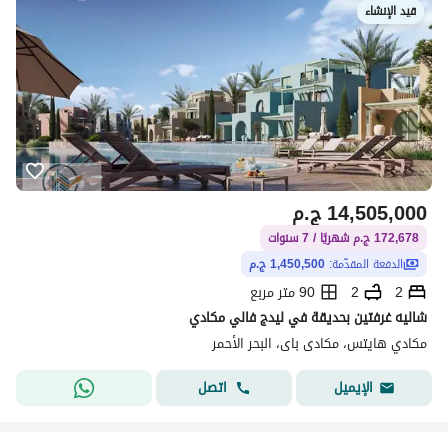
قيد الإنشاء
14,505,000
ج.م
172,678 ج.م شهريًا / 7 سنوات
الدفعة المقدّمة:
1,450,500 ج.م
2
2
90 متر مربع
شاليه غرفتين بحديقة في ليدج فالي مكادي
مكادي هايتس، مكادى باى، البحر الأحمر
اتصل
الإيميل