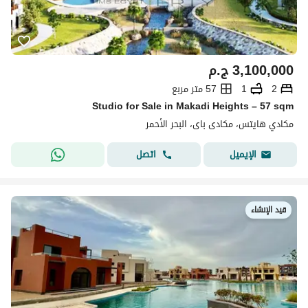
3,100,000
ج.م
2
1
57 متر مربع
Studio for Sale in Makadi Heights – 57 sqm
مكادي هايتس، مكادى باى، البحر الأحمر
اتصل
الإيميل
قيد الإنشاء