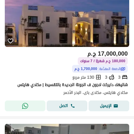
17,000,000
ج.م
180,000 ج.م شهريًا / 7 سنوات
الدفعة المقدّمة:
1,700,000 ج.م
3
3
130 متر مربع
شاليهك دايركت لاجون ف الجونة الجديدة بالتقسيط | مكادي هايتس
مكادي هايتس، مكادى باى، البحر الأحمر
اتصل
الإيميل