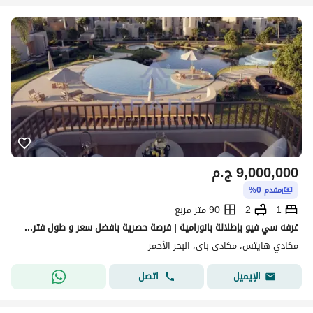
9,000,000
ج.م
مقدم 0%
1
2
90 متر مربع
غرفه سي فيو بإطلالة بانورامية | فرصة حصرية بافضل سعر و طول فتره سداد
مكادي هايتس، مكادى باى، البحر الأحمر
اتصل
الإيميل