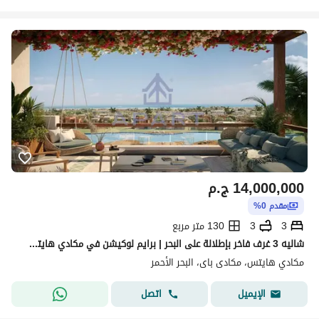
14,000,000
ج.م
مقدم 0%
3
3
130 متر مربع
شاليه 3 غرف فاخر بإطلالة على البحر | برايم لوكيشن في مكادي هايتس بتقسيط على 8 سنوات افضل سعر
مكادي هايتس، مكادى باى، البحر الأحمر
اتصل
الإيميل