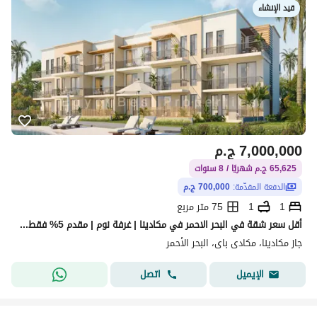
قيد الإنشاء
7,000,000
ج.م
65,625 ج.م شهريًا / 8 سنوات
الدفعة المقدّمة:
700,000 ج.م
1
1
75 متر مربع
أقل سعر شقة في البحر الاحمر في مكادينا | غرفة نوم | مقدم 5% فقط وتقسيط حتى 8 سنوات
جاز مكادينا، مكادى باى، البحر الأحمر
اتصل
الإيميل