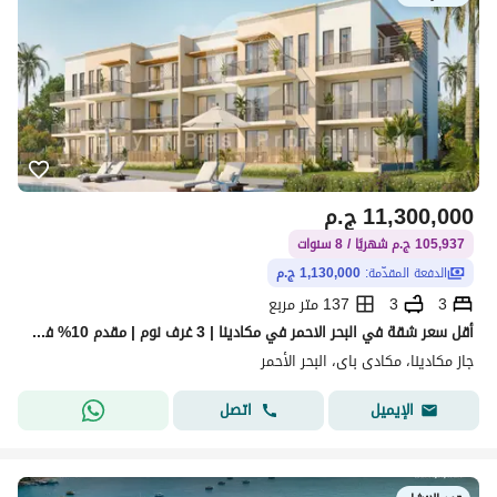
11,300,000
ج.م
105,937 ج.م شهريًا / 8 سنوات
الدفعة المقدّمة:
1,130,000 ج.م
3
3
137 متر مربع
أقل سعر شقة في البحر الاحمر في مكادينا | 3 غرف نوم | مقدم 10% فقط وتقسيط حتى 8 سنوات
جاز مكادينا، مكادى باى، البحر الأحمر
اتصل
الإيميل