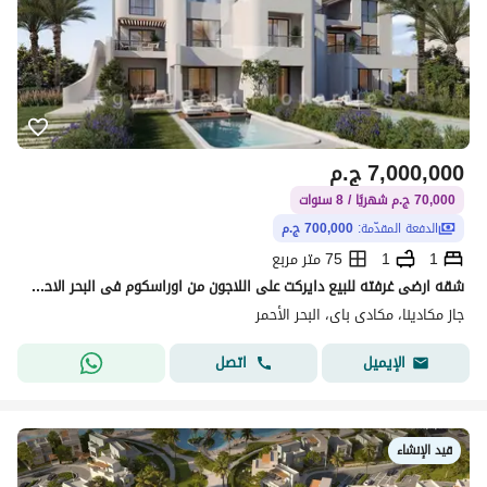
7,000,000
ج.م
70,000 ج.م شهريًا / 8 سنوات
الدفعة المقدّمة:
700,000 ج.م
1
1
75 متر مربع
شقه ارضى غرفته للبيع دايركت على اللاجون من اوراسكوم فى البحر الاحمر بالتقسيط على 8 سنين ( الجونه الجديده )
جاز مكادينا، مكادى باى، البحر الأحمر
اتصل
الإيميل
قيد الإنشاء