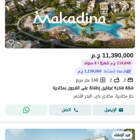
11,390,000
ج.م
118,646 ج.م شهريًا / 8 سنوات
الدفعة المقدّمة:
1,139,000 ج.م
2
2
146 متر مربع
شقة فاخرة غرفتين إطلالة على اللاجون بمكادينا
جاز مكادينا، مكادى باى، البحر الأحمر
اتصل
الإيميل
قيد الإنشاء