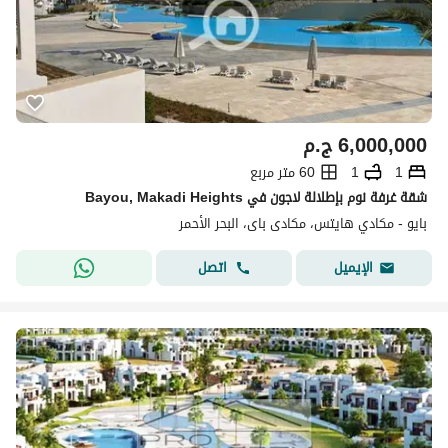
6,000,000
ج.م
1
1
60 متر مربع
شقة غرفة نوم بإطلالة لاجون في Bayou, Makadi Heights
بايو - مكادي هايتس، مكادى باى، البحر الأحمر
اتصل
الإيميل