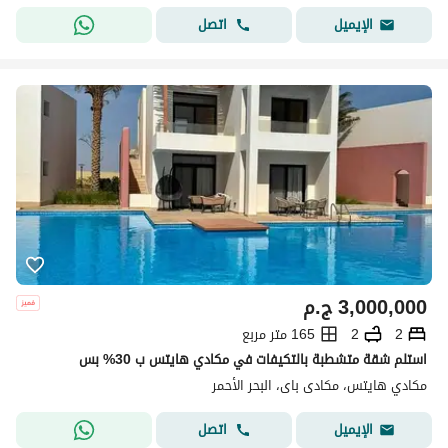
اتصل
الإيميل
3,000,000
ج.م
2
2
165 متر مربع
استلم شقة متشطبة بالتكيفات في مكادي هايتس ب 30% بس
مكادي هايتس، مكادى باى، البحر الأحمر
اتصل
الإيميل