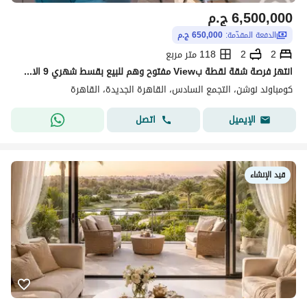
6,500,000
ج.م
الدفعة المقدّمة:
650,000 ج.م
2
2
118 متر مربع
انتهز فرصة شقة لقطة بView مفتوح وهم للبيع بقسط شهري 9 الاف بس في ارقى كمبوند في التجمع
كومباوند نوشن، التجمع السادس، القاهرة الجديدة، القاهرة
اتصل
الإيميل
قيد الإنشاء