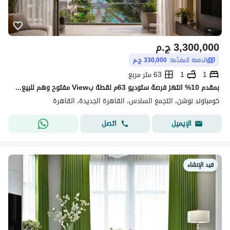
3,300,000
ج.م
الدفعة المقدّمة:
330,000 ج.م
1
1
63 متر مربع
بمقدم 10% انتهز فرصة ستوديو 63م لقطة بView مفتوح وهم للبيع في ارقى كمبوند في التجمع
كومباوند نوشن، التجمع السادس، القاهرة الجديدة، القاهرة
اتصل
الإيميل
قيد الإنشاء