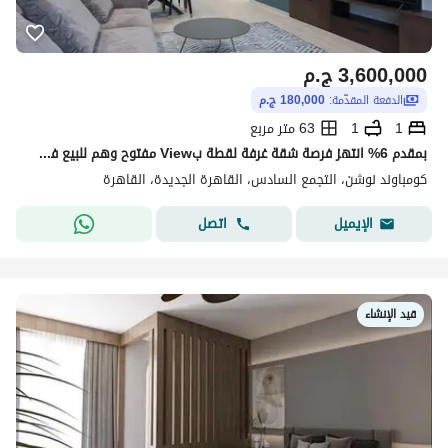
3,600,000
ج.م
الدفعة المقدّمة:
180,000 ج.م
1
1
63 متر مربع
بمقدم 6% انتهز فرصة شقة غرفة لقطة بView مفتوح وهم للبيع في ارقى كمبوند في التجمع
كومباوند نوشن، التجمع السادس، القاهرة الجديدة، القاهرة
اتصل
الإيميل
قيد الإنشاء