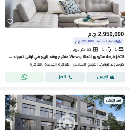
2,950,000
ج.م
الدفعة المقدّمة:
295,000 ج.م
1
1
51 متر مربع
انتهز فرصة ستوديو لقطة بView مفتوح وهم للبيع في ارقى كمبوند في التجمع
كومباوند نوشن، التجمع السادس، القاهرة الجديدة، القاهرة
اتصل
الإيميل
قيد الإنشاء