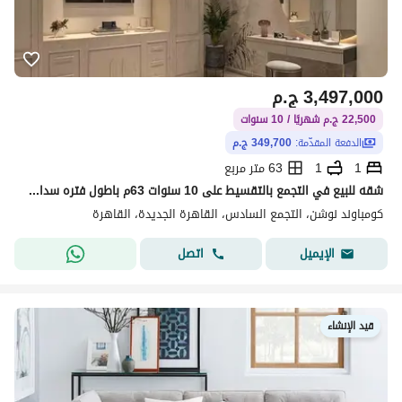
3,497,000
ج.م
22,500 ج.م شهريًا / 10 سنوات
الدفعة المقدّمة:
349,700 ج.م
1
1
63 متر مربع
شقه للبيع في التجمع بالتقسيط على 10 سنوات 63م باطول فتره سداد واقل قسط شهري في كمبوند بالقرب من الجامعه الامريكيه
كومباوند نوشن، التجمع السادس، القاهرة الجديدة، القاهرة
اتصل
الإيميل
قيد الإنشاء