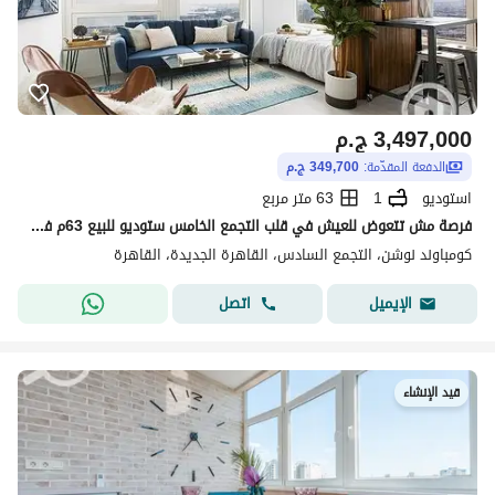
3,497,000
ج.م
الدفعة المقدّمة:
349,700 ج.م
استوديو
1
63 متر مربع
فرصة مش تتعوض للعيش في قلب التجمع الخامس ستوديو للبيع 63م في كمبوند نوشن فيو حمام سباحة بالتقسيط
كومباوند نوشن، التجمع السادس، القاهرة الجديدة، القاهرة
اتصل
الإيميل
قيد الإنشاء