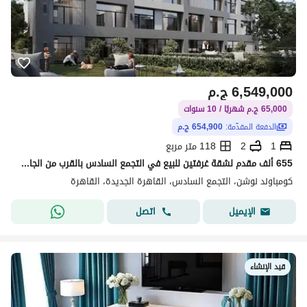
6,549,000
ج.م
65,000 ج.م شهريًا / 10 سنوات
الدفعة المقدّمة:
654,900 ج.م
1
2
118 متر مربع
655 ألف مقدم لشقة غرفتين للبيع في التجمع السادس بالقرب من الجامعة الأمريكية
كومباوند نوشن، التجمع السادس، القاهرة الجديدة، القاهرة
اتصل
الإيميل
قيد الإنشاء