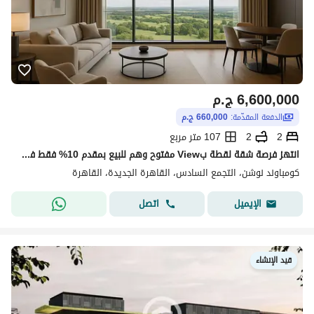
6,600,000
ج.م
الدفعة المقدّمة:
660,000 ج.م
2
2
107 متر مربع
انتهز فرصة شقة لقطة بView مفتوح وهم للبيع بمقدم 10% فقط في ارقى كمبوند في التجمع
كومباوند نوشن، التجمع السادس، القاهرة الجديدة، القاهرة
اتصل
الإيميل
قيد الإنشاء