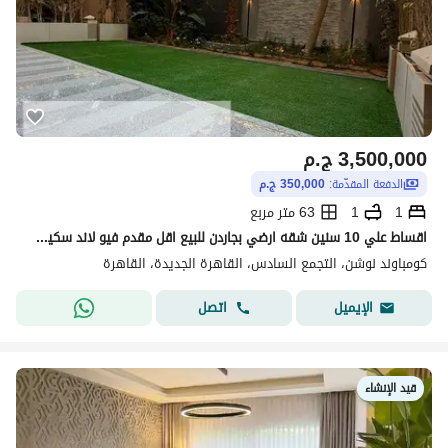
3,500,000
ج.م
الدفعة المقدّمة:
350,000 ج.م
1
1
63 متر مربع
اقساط علي 10 سنين شقه ارضي بجاردن للبيع اقل مقدم فيو لاند سكيب برايم لوكيشن في كمبوند بالقرب من الجامعه الامريكيه التجمع الخامس القاهره الجديده
كومباوند نوشن، التجمع السادس، القاهرة الجديدة، القاهرة
اتصل
الإيميل
قيد الإنشاء