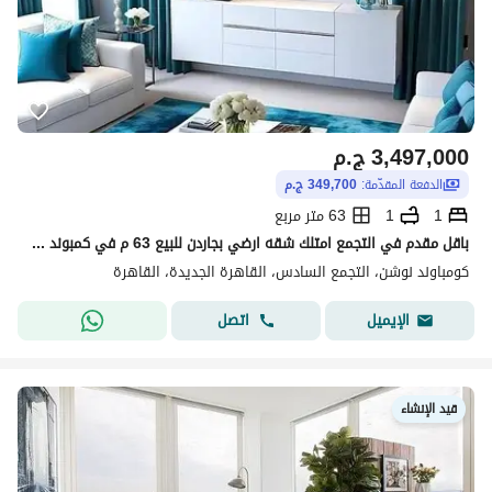
3,497,000
ج.م
الدفعة المقدّمة:
349,700 ج.م
1
1
63 متر مربع
باقل مقدم في التجمع امتلك شقه ارضي بجاردن للبيع 63 م في كمبوند نوشن بجوار الجامعه الامريكيه بالقسيط على 10 سنوات بدون فوائد
كومباوند نوشن، التجمع السادس، القاهرة الجديدة، القاهرة
اتصل
الإيميل
قيد الإنشاء