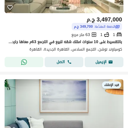
3,497,000
ج.م
الدفعة المقدّمة:
349,700 ج.م
1
1
63 متر مربع
بالتقسيط على 10 سنوات امتلك شقه للبيع في التجمع 63م معاها جاردن واقل قسط شهري في كمبوند بالقرب من الجامعه الامريكيه
كومباوند نوشن، التجمع السادس، القاهرة الجديدة، القاهرة
اتصل
الإيميل
قيد الإنشاء