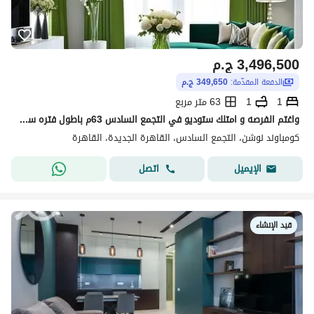
3,496,500
ج.م
الدفعة المقدّمة:
349,650 ج.م
1
1
63 متر مربع
واغتم الفرصه و امتلك ستوديو في التجمع السادس 63م باطول فتره سداد واقل قسط شهري في كمبوند بالقرب من الجامعه الامريكيه
كومباوند نوشن، التجمع السادس، القاهرة الجديدة، القاهرة
اتصل
الإيميل
قيد الإنشاء