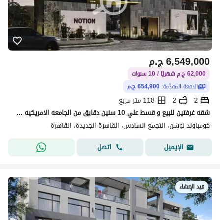
6,549,000
ج.م
62,000 ج.م شهريًا / 10 سنوات
الدفعة المقدّمة:
654,900 ج.م
2
2
118 متر مربع
شقه غرفتين للبيع و قسط علي 10 سنين دقايق من الجامعه الامريكيه في التجمع السادس
كومباوند نوشن، التجمع السادس، القاهرة الجديدة، القاهرة
اتصل
الإيميل
قيد الإنشاء