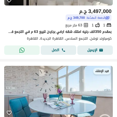
3,497,000
ج.م
الدفعة المقدّمة:
349,700 ج.م
1
1
63 متر مربع
بمقدم 350الف جنيه امتلك شقه ارضي بجاردن للبيع 63 م في التجمع في كمبوند نوشن بجوار الجامعه الامريكيه بالقسيط على 10 سنوات بدون فوائد
كومباوند نوشن، التجمع السادس، القاهرة الجديدة، القاهرة
اتصل
الإيميل
قيد الإنشاء