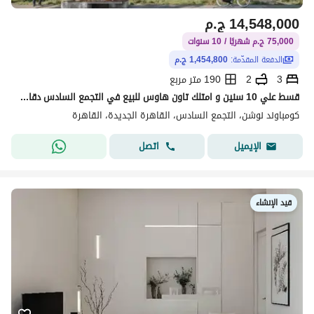
14,548,000
ج.م
75,000 ج.م شهريًا / 10 سنوات
الدفعة المقدّمة:
1,454,800 ج.م
3
2
190 متر مربع
قسط علي 10 سنين و امتلك تاون هاوس للبيع في التجمع السادس دقايق من الجامعه الامريكيه
كومباوند نوشن، التجمع السادس، القاهرة الجديدة، القاهرة
اتصل
الإيميل
قيد الإنشاء