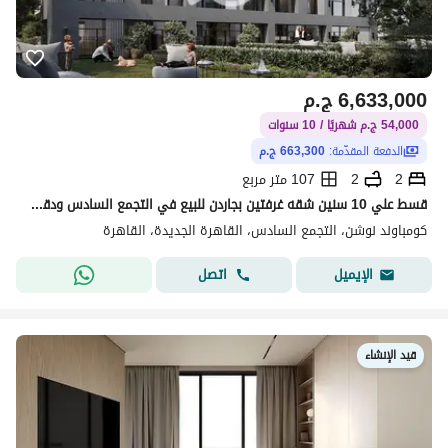
6,633,000
ج.م
54,000 ج.م شهريًا / 10 سنوات
الدفعة المقدّمة:
663,300 ج.م
2
2
107 متر مربع
قسط علي 10 سنين شقه غرفتين بجاردن للبيع في التجمع السادس ودقايق من الجامعه الامريكيه
كومباوند نوشن، التجمع السادس، القاهرة الجديدة، القاهرة
اتصل
الإيميل
قيد الإنشاء