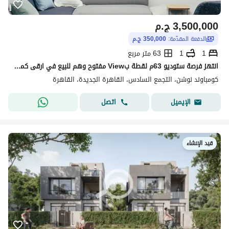
3,500,000
ج.م
الدفعة المقدّمة:
350,000 ج.م
1
1
63 متر مربع
انتهز فرصة ستوديو 63م لقطة بView مفتوح وهم للبيع في ارقى كمبوند في التجمع
كومباوند نوشن، التجمع السادس، القاهرة الجديدة، القاهرة
اتصل
الإيميل
قيد الإنشاء