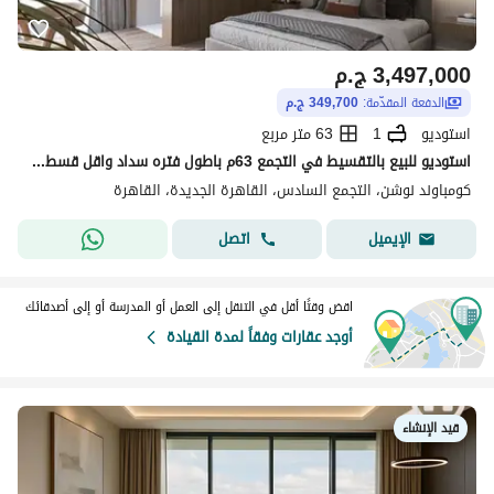
3,497,000
ج.م
الدفعة المقدّمة:
349,700 ج.م
استوديو
1
63 متر مربع
استوديو للبيع بالتقسيط في التجمع 63م باطول فتره سداد واقل قسط شهري في كمبوند بالقرب من الجامعه الامريكيه
كومباوند نوشن، التجمع السادس، القاهرة الجديدة، القاهرة
اتصل
الإيميل
اقض وقتًا أقل في التنقل إلى العمل أو المدرسة أو إلى أصدقائك
أوجد عقارات وفقاً لمدة القيادة
قيد الإنشاء