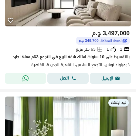
3,497,000
ج.م
الدفعة المقدّمة:
349,700 ج.م
1
1
63 متر مربع
بالتقسيط على 10 سنوات امتلك شقه للبيع في التجمع 63م معاها جاردن واقل قسط شهري في كمبوند بالقرب من الجامعه الامريكيه
كومباوند نوشن، التجمع السادس، القاهرة الجديدة، القاهرة
اتصل
الإيميل
قيد الإنشاء