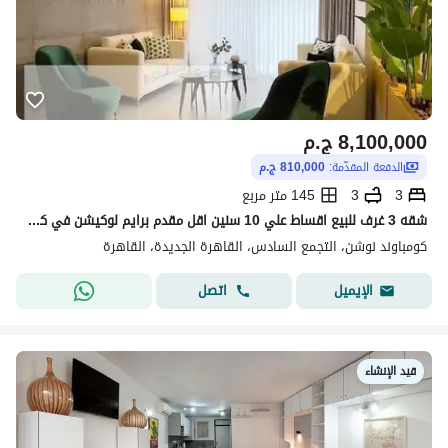
8,100,000
ج.م
الدفعة المقدّمة:
810,000 ج.م
3
3
145 متر مربع
شقه 3 غرف للبيع اقساط علي 10 سنين اقل مقدم برايم لوكيشن في كمبوند بالقرب من الجامعه الامريكيه التجمع الخامس القاهره الجديده
كومباوند نوشن، التجمع السادس، القاهرة الجديدة، القاهرة
اتصل
الإيميل
قيد الإنشاء