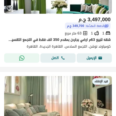
3,497,000
ج.م
الدفعة المقدّمة:
349,700 ج.م
1
1
63 متر مربع
شقه للبيع 63م ارضي بجاردن بمقدم 350 الف فقط في التجمع التقسيط على 10 سنوات واقل قسط شهري في كمبوند بالقرب من الجامعه الامريكيه
كومباوند نوشن، التجمع السادس، القاهرة الجديدة، القاهرة
اتصل
الإيميل
قيد الإنشاء