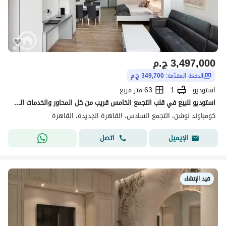
3,497,000
ج.م
الدفعة المقدّمة:
349,700 ج.م
استوديو
1
63 متر مربع
استوديو للبيع في قلب التجمع الخامس قريب من كل المحاور والخدمات الحيوية داخل كمبوند نوشن بمقدم 10% فقط
كومباوند نوشن، التجمع السادس، القاهرة الجديدة، القاهرة
اتصل
الإيميل
قيد الإنشاء