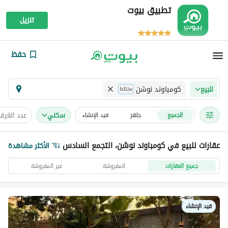
تطبيق بيوت
تنزيل
حفظ
كومباوند نوشن
للبيع
مختلط
سكني
عدد الغرف
الجميع
جاهز
قيد الإنشاء
عقارات للبيع في كومباوند نوشن، التجمع السادس
الأكثر مشاهدة
جميع العقارات
المفروشة
غير المفروشة
قيد الإنشاء