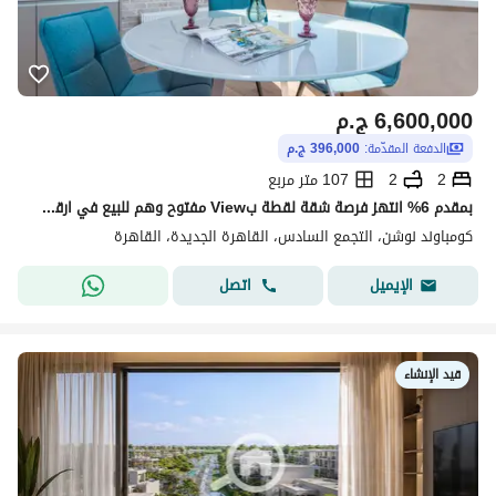
6,600,000
ج.م
الدفعة المقدّمة:
396,000 ج.م
2
2
107 متر مربع
بمقدم 6% انتهز فرصة شقة لقطة بView مفتوح وهم للبيع في ارقى كمبوند في التجمع
كومباوند نوشن، التجمع السادس، القاهرة الجديدة، القاهرة
اتصل
الإيميل
قيد الإنشاء