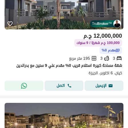
Tru
Broker
™
12,000,000
ج.م
100,000 ج.م شهريًا / 9 سنوات
مقدم 0%
3
3
195 متر مربع
شقة مساحة كبيرة استلام قريب 0% مقدم علي 9 سنين مع بدرالدين
كيان، 6 اكتوبر، الجيزة
اتصل
الإيميل