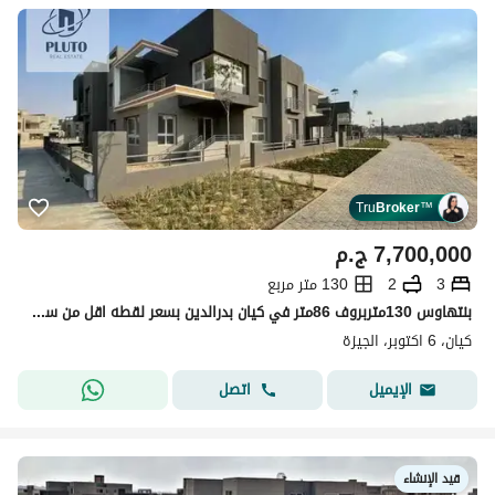
Tru
Broker
™
7,700,000
ج.م
3
2
130 متر مربع
بنتهاوس 130متربروف 86متر في كيان بدرالدين بسعر لقطه اقل من سعر السوق متشطب بالكامل سوبر لوكس علي المفتاح باميز لوكيشن داخل الكمبوند
كيان، 6 اكتوبر، الجيزة
اتصل
الإيميل
قيد الإنشاء