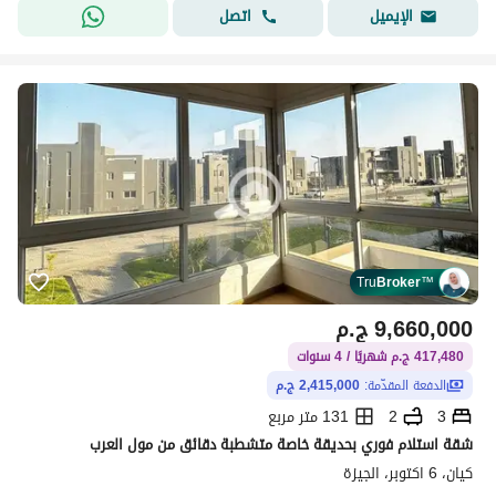
اتصل
الإيميل
Tru
Broker
™
9,660,000
ج.م
417,480 ج.م شهريًا / 4 سنوات
الدفعة المقدّمة:
2,415,000 ج.م
3
2
131 متر مربع
شقة استلام فوري بحديقة خاصة متشطبة دقائق من مول العرب
كيان، 6 اكتوبر، الجيزة