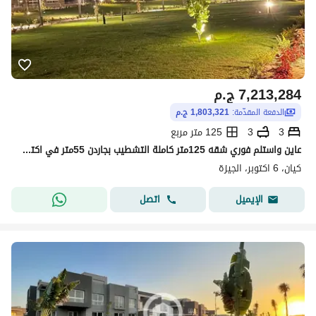
7,213,284
ج.م
الدفعة المقدّمة:
1,803,321 ج.م
3
3
125 متر مربع
عاين واستلم فوري شقه 125متر كاملة التشطيب بجاردن 55متر في اكتوبر منطقه التوسعات الشماليه - كيان
كيان، 6 اكتوبر، الجيزة
اتصل
الإيميل