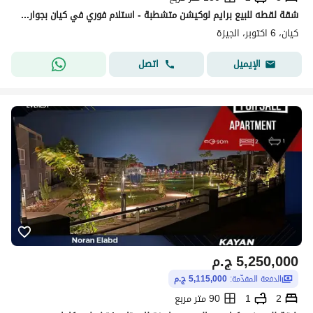
شقة لقطه للبيع برايم لوكيشن متشطبة - استلام فوري في كيان بجوار ماوتن فيو اي سيتي
كيان، 6 اكتوبر، الجيزة
اتصل
الإيميل
5,250,000
ج.م
الدفعة المقدّمة:
5,115,000 ج.م
2
1
90 متر مربع