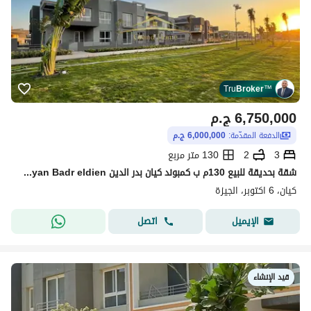
Tru
Broker
™
6,750,000
ج.م
الدفعة المقدّمة:
6,000,000 ج.م
3
2
130 متر مربع
شقة بحديقة للبيع 130م ب كمبوند كيان بدر الدين Kayan Badr eldien ب اكتوبر بجوار جراند هايتس و ماونتن فيو اي سيتي و اكتوبر بلازا و جنة اكتوبر و جرين 5
كيان، 6 اكتوبر، الجيزة
اتصل
الإيميل
قيد الإنشاء