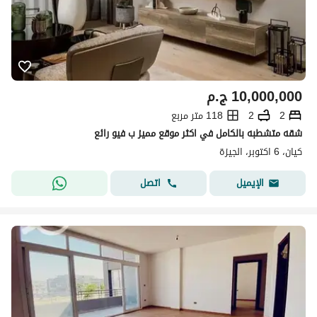
10,000,000
ج.م
2
2
118 متر مربع
شقه متشطبه بالكامل في اكثر موقع مميز ب فيو رائع
كيان، 6 اكتوبر، الجيزة
اتصل
الإيميل