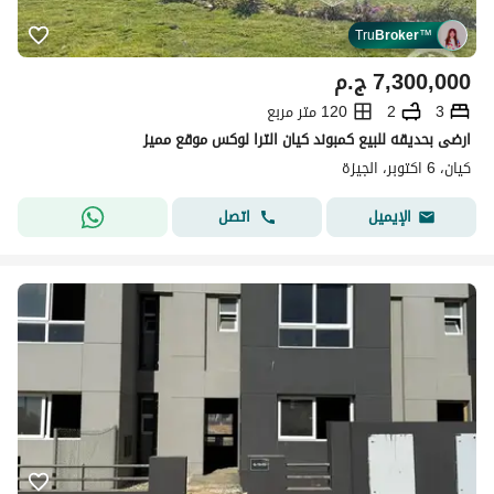
Tru
Broker
™
7,300,000
ج.م
3
2
120 متر مربع
ارضى بحديقه للبيع كمبوند كيان الترا لوكس موقع مميز
كيان، 6 اكتوبر، الجيزة
اتصل
الإيميل