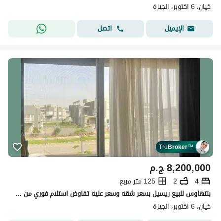
كيان، 6 اكتوبر، الجيزة
اتصل
الإيميل
Tru
Broker
™
8,200,000
ج.م
4
2
125 متر مربع
بنتهاوس للبيع ريسيل بسعر شقه وسعر عليه تفاوض استلام فوري من مالك في كيان في 6 اكتوبر Kayan | 6th of October City
كيان، 6 اكتوبر، الجيزة