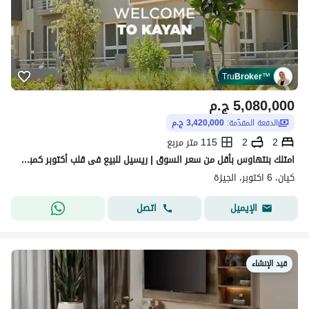
Tru
Broker
™
5,080,000
ج.م
الدفعة المقدّمة:
3,420,000 ج.م
2
2
115 متر مربع
امتلك بنتهاوس بأقل من سعر السوق | ريسيل للبيع فى قلب أكتوبر كمبوند كيان Kayan | بسعر قابل للتفاوض
كيان، 6 اكتوبر، الجيزة
اتصل
الإيميل
قيد الإنشاء