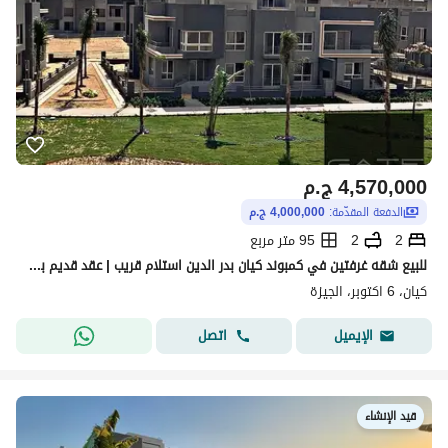
4,570,000
ج.م
الدفعة المقدّمة:
4,000,000 ج.م
2
2
95 متر مربع
للبيع شقه غرفتين في كمبوند كيان بدر الدين استلام قريب | عقد قديم بأقل توتال ومقدم 4 مليون
كيان، 6 اكتوبر، الجيزة
اتصل
الإيميل
قيد الإنشاء