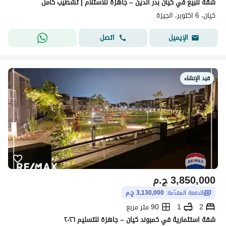
شقة للبيع في كيان بدر الدين – جاهزة للاستلام | تشطيب كامل
كيان، 6 اكتوبر، الجيزة
اتصل
الإيميل
قيد الإنشاء
3,850,000
ج.م
الدفعة المقدّمة:
3,130,000 ج.م
2
1
90 متر مربع
شقة استثمارية في كمبوند كيان – جاهزة للتسليم ٢٠٢٦