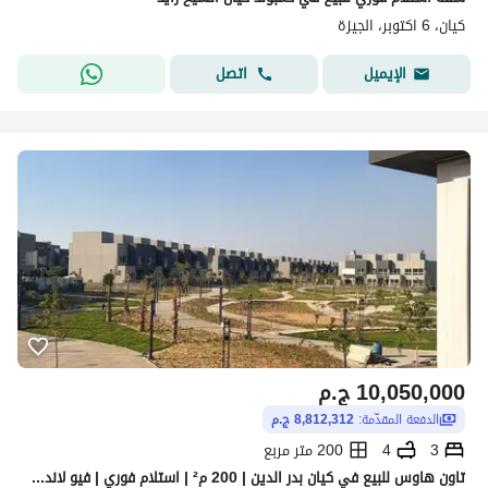
كيان، 6 اكتوبر، الجيزة
اتصل
الإيميل
10,050,000
ج.م
الدفعة المقدّمة:
8,812,312 ج.م
3
4
200 متر مربع
تاون هاوس للبيع في كيان بدر الدين | 200 م² | استلام فوري | فيو لاندسكيب