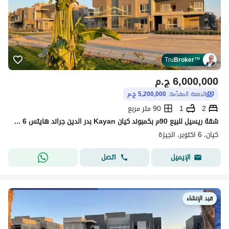
Tru
Broker
™
6,000,000
ج.م
الدفعة المقدّمة:
5,200,000 ج.م
2
1
90 متر مربع
شقة ريسيل للبيع 90م بكمبوند كيان Kayan بدر الدين جراند هايتس 6 أكتوبر بالقرب من ماونتن فيو أي سيتي و أكتوبر بلازا و جنة أكتوبر و جرين 5 و ONE33
كيان، 6 اكتوبر، الجيزة
اتصل
الإيميل
قيد الإنشاء