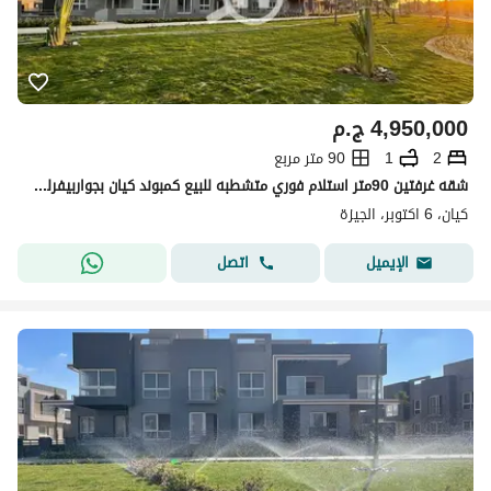
4,950,000
ج.م
2
1
90 متر مربع
شقه غرفتين 90متر استلام فوري متشطبه للبيع كمبوند كيان بجواربيفرلي هيلز الشيخ زايد
كيان، 6 اكتوبر، الجيزة
اتصل
الإيميل