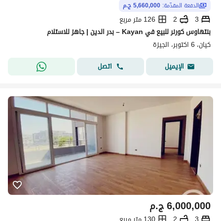
الدفعة المقدّمة:
5,660,000 ج.م
3
2
126 متر مربع
بنتهاوس كورنر للبيع في Kayan – بدر الدين | جاهز للاستلام
كيان، 6 اكتوبر، الجيزة
اتصل
الإيميل
6,000,000
ج.م
3
2
130 متر مربع