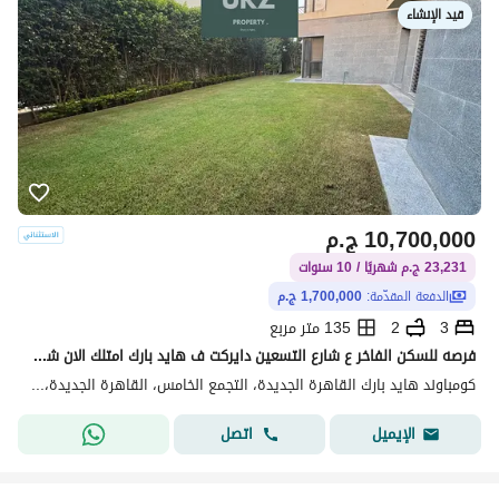
قيد الإنشاء
10,700,000
ج.م
23,231 ج.م شهريًا / 10 سنوات
الدفعة المقدّمة:
1,700,000 ج.م
3
2
135 متر مربع
فرصه للسكن الفاخر ع شارع التسعين دايركت ف هايد بارك امتلك الان شقه مع جاردن ومدخل خاص تطل ع سنترال بارك 15 فدان بجوار زد ايست دقايق من ازار ماونتن فيو
كومباوند هايد بارك القاهرة الجديدة، التجمع الخامس، القاهرة الجديدة، القاهرة
اتصل
الإيميل