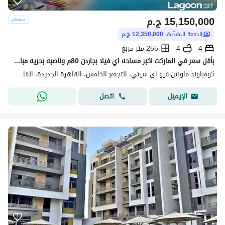
15,150,000
ج.م
الدفعة المقدّمة:
12,350,000 ج.م
4
4
255 متر مربع
بأقل سعر في الماركت اكبر مساحه اي فيلا بجاردن 80م وناصبه بحريه مباشره علي الاجون من جانبين في ماونتن فيو اى سيتي تقسيط 7 سنوات
كومباوند ماونتن فيو اى سيتي، التجمع الخامس، القاهرة الجديدة، القاهرة
اتصل
الإيميل