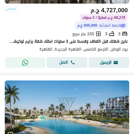
4,727,000
ج.م
68,278 ج.م شهريًا / 3 سنوات
الدفعة المقدّمة:
945,400 ج.م
3
3
155 متر مربع
عاين شقتك قبل التعاقد وقسط على 3 سنوات امتلك شقة برايم لوكيشن فيو مفتوح خطوات من التسعين الشمالى وطريق السويس الحي التكميلي بيت الوطن
بيت الوطن، التجمع الخامس، القاهرة الجديدة، القاهرة
اتصل
الإيميل