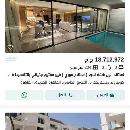
18,712,972
ج.م
3
3
204 متر مربع
استاند الون شقه للبيع ( استلام فوري ) فيو مفتوح وخيالي بالتقسيط في كمبوند ديستركت 5 في التجمع الخامس بجوار نيو قطاميه
كومباوند ديستريكت 5، التجمع الخامس، القاهرة الجديدة، القاهرة
اتصل
الإيميل