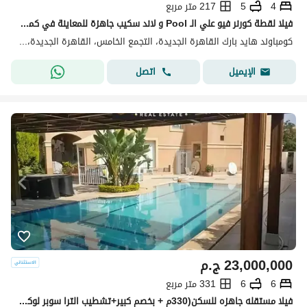
4
5
217 متر مربع
فيلا لقطة كورنر فيو علي الـ Pool و لاند سكيب جاهزة للمعاينة في كمبوند هايد بارك القاهرة الجديدة علي شارع التسعين الجنوبي قريبة من الجامعة الامريكية
كومباوند هايد بارك القاهرة الجديدة، التجمع الخامس، القاهرة الجديدة، القاهرة
اتصل
الإيميل
23,000,000
ج.م
6
6
331 متر مربع
فيلا مستقله جاهزه للسكن(330م + بخصم كبير+تشطيب الترا سوبر لوكس)فيلا للبيع في هايد بارك التجمع الخامس القاهره الجديده Hyde park بجوارMivida&ماونتن فيو