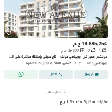
16,885,254
ج.م
4
3
208 متر مربع
دوبلكس مميز في أوريجامي جولف – تاج سيتي بإطلالة مباشرة على المناظر الطبيعية، مساحة 208 متر، 4 غرف نوم تشمل ماستر، 3 حمامات، تشطيب Core & Shell
اوريجامي جولف، التجمع الخامس، القاهرة الجديدة، القاهرة
اتصل
الإيميل
1 - 1 من 1 عقار
عقارات سكنية مقترحة للبيع