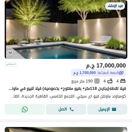
قيد الإنشاء
17,000,000
ج.م
الدفعة المقدّمة:
1,700,000 ج.م
4
4
190 متر مربع
فيلا لقطه(بجاردن 118متر+ بفيو مفتوح+ بخصوصيه) فيلا للبيع في ماونتن فيوMountain View creek New Cairo بالقرب من Mivida وHyde Park وPalm Hills New Cairo
كومباوند ماونتن فيو اى سيتي، التجمع الخامس، القاهرة الجديدة، القاهرة
اتصل
الإيميل