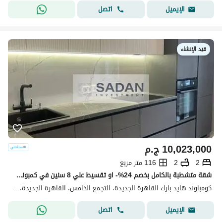
اتصل
الإيميل
قيد الإنشاء
10,023,000
ج.م
2
2
116 متر مربع
شقة متشطبة بالكامل بخصم 24%- او تقسيط علي 8 سنين في كمبوند هايد بارك التجمع الخامس دقائق للجامعة الامريكية(Hyde Park New Cairo Compound )
كومباوند هايد بارك القاهرة الجديدة، التجمع الخامس، القاهرة الجديدة، القاهرة
اتصل
الإيميل