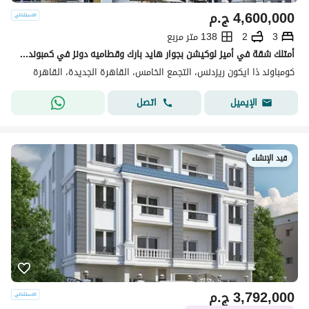
4,600,000
ج.م
3
2
138 متر مربع
أمتلك شقة في أميز لوكيشن بجوار هايد بارك وقطاميه دونز في كمبوند ذا أيكون التجمع الخامس
كومباوند ذا ايكون ريزدنس، التجمع الخامس، القاهرة الجديدة، القاهرة
اتصل
الإيميل
قيد الإنشاء
3,792,000
ج.م