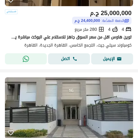
25,000,000
ج.م
الدفعة المقدّمة:
24,400,000 ج.م
4
4
280 متر مربع
توين هاوس اقل من سعر السوق جاهز للاستلام علي البوكت مباشرة يطل علي مساحات خضراء بمقدم واقساط City gate
كومباوند سيتي جيت، التجمع الخامس، القاهرة الجديدة، القاهرة
اتصل
الإيميل