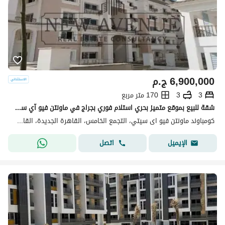
6,900,000
ج.م
3
3
170 متر مربع
شقة للبيع بموقع متميز بحري استلام فوري بجراج في ماونتن فيو آي سيتي القاهرة الجديدة Mountain View ICity New Cairo
كومباوند ماونتن فيو اى سيتي، التجمع الخامس، القاهرة الجديدة، القاهرة
اتصل
الإيميل