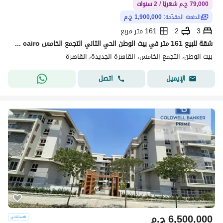
79,000 ج.م شهريًا / 2 سنوات
الدفعة المقدّمة:
1,900,000 ج.م
3
2
161 متر مربع
شقة للبيع 161 متر في بيت الوطن الحي الثاني التجمع الخامس beit al watan 5th settlement new cairo
بيت الوطن، التجمع الخامس، القاهرة الجديدة، القاهرة
اتصل
الإيميل
6,500,000
ج.م