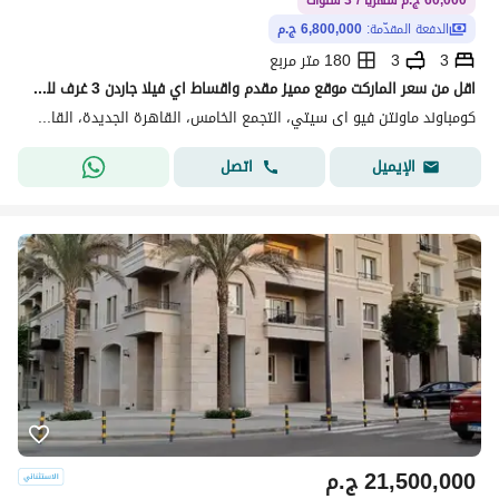
60,000 ج.م شهريًا / 3 سنوات
الدفعة المقدّمة:
6,800,000 ج.م
3
3
180 متر مربع
اقل من سعر الماركت موقع مميز مقدم واقساط اي فيلا جاردن 3 غرف للبيع في كمباوند ماونتن فيو اي سيتي التجمع الخامس
كومباوند ماونتن فيو اى سيتي، التجمع الخامس، القاهرة الجديدة، القاهرة
اتصل
الإيميل
21,500,000
ج.م