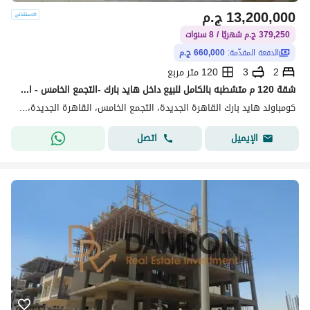
13,200,000
ج.م
379,250 ج.م شهريًا / 8 سنوات
الدفعة المقدّمة:
660,000 ج.م
2
3
120 متر مربع
شقة 120 م متشطبه بالكامل للبيع داخل هايد بارك -التجمع الخامس - القاهره الجديده - بأقل مقدم وتقسيط 8 سنوات -استلم بعد سنه - 2 غرف
كومباوند هايد بارك القاهرة الجديدة، التجمع الخامس، القاهرة الجديدة، القاهرة
اتصل
الإيميل