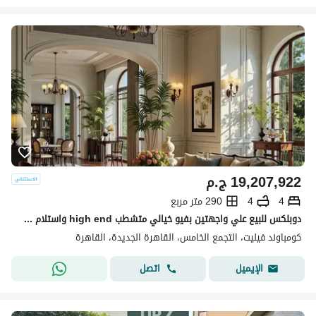
19,207,922
ج.م
4
4
290 متر مربع
دوبلكس للبيع علي واجهتين بفيو خيالي متشطب high end واستلام فوري في سوديك فيليت sodic villette في التجمع الخامس
كومباوند فيليت، التجمع الخامس، القاهرة الجديدة، القاهرة
اتصل
الإيميل