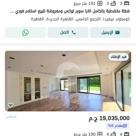
3
3
191 متر مربع
شقة متشطبة بالكامل الترا سوبر لوكس ومفروشة للبيع استلام فوري في كمبوند ميفيدا اعمار التجمع الخامس Mivida Emaar New Cairo
كومباوند ميفيدا، التجمع الخامس، القاهرة الجديدة، القاهرة
اتصل
الإيميل
قيد الإنشاء
19,035,000
ج.م
مقدم 0%
4
4
190 متر مربع