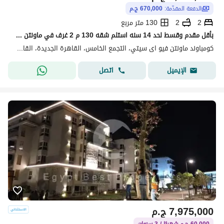
الدفعة المقدّمة:
670,000 ج.م
2
2
130 متر مربع
بأقل مقدم وقسط لحد 14 سنه استلم شقه 130 م 2 غرف في ماونتن فيو اى سيتي في قلب الجولدن سكوير التجمع الخامس القاهره الجديده او استفيد بخصم في حاله الكاش
كومباوند ماونتن فيو اى سيتي، التجمع الخامس، القاهرة الجديدة، القاهرة
اتصل
الإيميل
7,975,000
ج.م