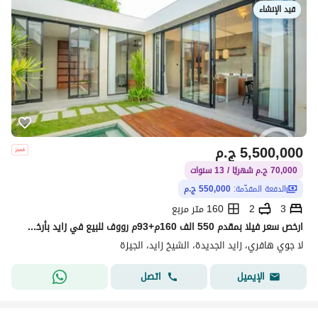
قيد الإنشاء
5,500,000
ج.م
70,000 ج.م شهريًا / 13 سنوات
الدفعة المقدّمة:
550,000 ج.م
3
2
160 متر مربع
ارخص سعر فيلا بمقدم 550 الف 160م+93م رووف للبيع في زايد بأرخص سعر واقل قسط شهري
لا جوي هافري، زايد الجديدة، الشيخ زايد، الجيزة
اتصل
الإيميل