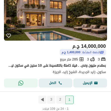
14,000,000
ج.م
الدفعة المقدّمة:
1,400,000 ج.م
3
3
285 متر مربع
بمقدم مليون ونص. . فيلا كاملة بالتقسيط على 10 سنين في سكون نيو زايد قرب وصلة دهشور
سكون، زايد الجديدة، الشيخ زايد، الجيزة
اتصل
الإيميل
3
2
1
1 - 24 من 109 فيلات