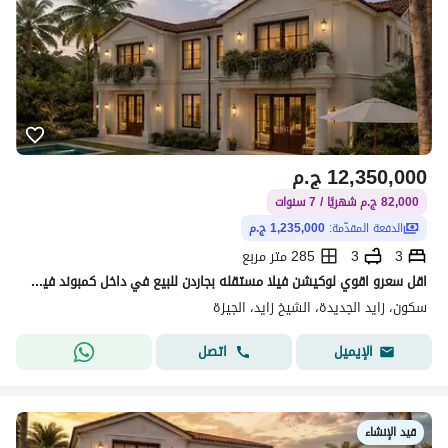
12,350,000
ج.م
82,000 ج.م شهريًا / 7 سنوات
الدفعة المقدّمة:
1,235,000 ج.م
3
3
285 متر مربع
اقل سعرو اقوي لوكيشن فيلا مستقله بجاردن للبيع في داخل كمبوند فيلات فقط في قلب الشيخ زايد بقسط علي 7 سنين
سكون، زايد الجديدة، الشيخ زايد، الجيزة
اتصل
الإيميل
قيد الإنشاء