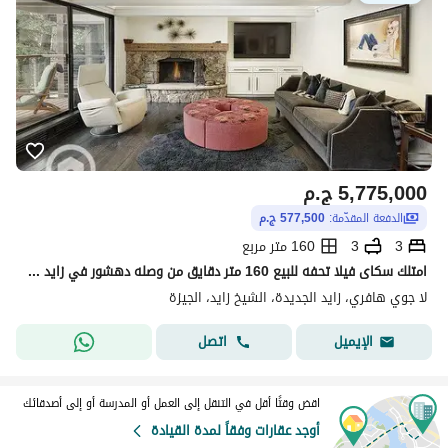
5,775,000
ج.م
الدفعة المقدّمة:
577,500 ج.م
3
3
160 متر مربع
امتلك سكاى فيلا تحفه للبيع 160 متر دقايق من وصله دهشور في زايد الجديده ومقدم 10% فقط وتقسيط مرن بدون اى فوائد الحق الفرصه
لا جوي هافري، زايد الجديدة، الشيخ زايد، الجيزة
اتصل
الإيميل
اقض وقتًا أقل في التنقل إلى العمل أو المدرسة أو إلى أصدقائك
أوجد عقارات وفقاً لمدة القيادة