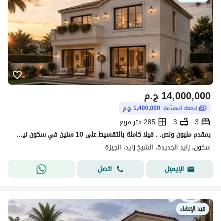
14,000,000
ج.م
الدفعة المقدّمة:
1,400,000 ج.م
3
3
285 متر مربع
بمقدم مليون ونص. . فيلا كاملة بالتقسيط على 10 سنين في سكون نيو زايد قرب وصلة دهشور
سكون، زايد الجديدة، الشيخ زايد، الجيزة
اتصل
الإيميل
قيد الإنشاء