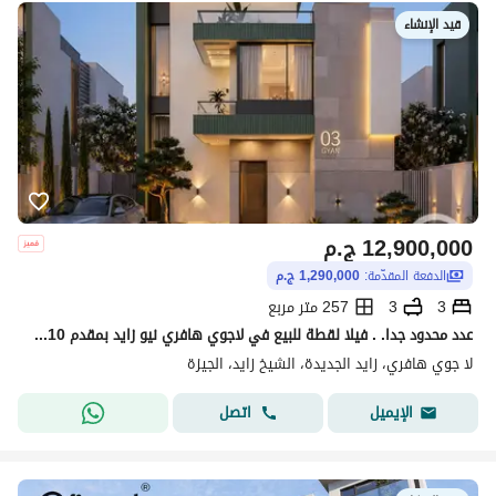
قيد الإنشاء
12,900,000
ج.م
الدفعة المقدّمة:
1,290,000 ج.م
3
3
257 متر مربع
عدد محدود جدا. . فيلا لقطة للبيع في لاجوي هافري نيو زايد بمقدم 10% على 10 سنين
لا جوي هافري، زايد الجديدة، الشيخ زايد، الجيزة
اتصل
الإيميل