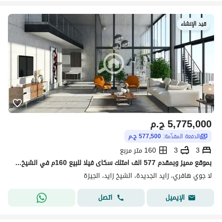
قيد الإنشاء
5,775,000
ج.م
الدفعة المقدّمة:
577,500 ج.م
3
3
160 متر مربع
بموقع مميز وبمقدم 577 الف امتلك سكاى فيلا للبيع 160م في الشيخ زايد في كمبوند لا جوى هافر دقايق من وصله دهشور وسط ارقي الكمبوندات
لا جوي هافري، زايد الجديدة، الشيخ زايد، الجيزة
اتصل
الإيميل