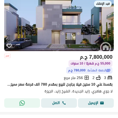
قيد الإنشاء
7,800,000
ج.م
55,000 ج.م شهريًا / 10 سنوات
الدفعة المقدّمة:
780,000 ج.م
3
2
256 متر مربع
بقسط علي 10 سنين فيلا بجاردن للبيع بمقدم 780 الف فرصة سعر مميزه لفتره محدوده في الشيخ زايد
لا جوي هافري، زايد الجديدة، الشيخ زايد، الجيزة
اتصل
الإيميل