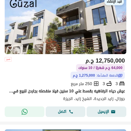
قيد الإنشاء
12,750,000
ج.م
64,000 ج.م شهريًا / 10 سنوات
الدفعة المقدّمة:
1,275,000 ج.م
3
3
250 متر مربع
عيش حياه الرفاهيه بقسط علي 10 سنين فيلا منفصله بجاردن للبيع في الشيخ زايد الحزام الأخضر
جوزال، زايد الجديدة، الشيخ زايد، الجيزة
اتصل
الإيميل