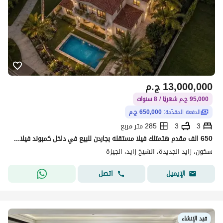
13,000,000
ج.م
95,000 ج.م شهريًا / 8 سنوات
الدفعة المقدّمة:
650,000 ج.م
3
3
285 متر مربع
650 الف مقدم هتمتلك فيلا مستقله بجاردن للبيع في داخل كمبوند فيلات فقط في قلب الشيخ زايد بقسط علي 8 سنين
سكون، زايد الجديدة، الشيخ زايد، الجيزة
اتصل
الإيميل
قيد الإنشاء