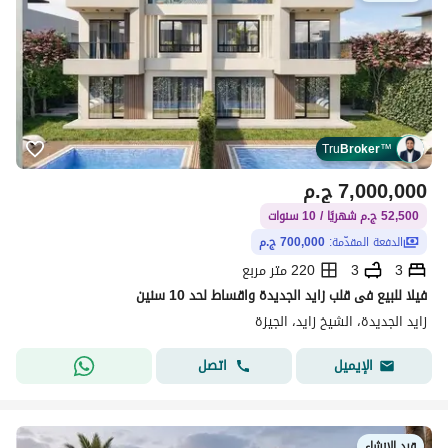
Tru
Broker
™
7,000,000
ج.م
52,500 ج.م شهريًا / 10 سنوات
الدفعة المقدّمة:
700,000 ج.م
3
3
220 متر مربع
فيلا للبيع فى قلب زايد الجديدة واقساط لحد 10 سنين
زايد الجديدة، الشيخ زايد، الجيزة
اتصل
الإيميل
قيد الإنشاء