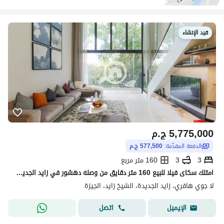
قيد الإنشاء
5,775,000
ج.م
الدفعة المقدّمة:
577,500 ج.م
3
3
160 متر مربع
امتلك سكاى فيلا للبيع 160 متر دقايق من وصله دهشور في زايد الجديده ومقدم 10% فقط وتقسيط مرن بدون اى فوائد الحق الفرصه
لا جوي هافري، زايد الجديدة، الشيخ زايد، الجيزة
اتصل
الإيميل