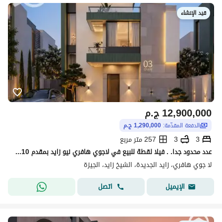
قيد الإنشاء
12,900,000
ج.م
الدفعة المقدّمة:
1,290,000 ج.م
3
3
257 متر مربع
عدد محدود جدا. . فيلا لقطة للبيع في لاجوي هافري نيو زايد بمقدم 10% على 10 سنين
لا جوي هافري، زايد الجديدة، الشيخ زايد، الجيزة
اتصل
الإيميل