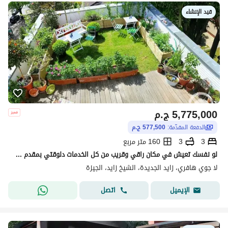
قيد الإنشاء
5,775,000
ج.م
الدفعة المقدّمة:
577,500 ج.م
3
3
160 متر مربع
لو نفسك تعيش في مكان راقي وقريب من كل الخدمات دلوقتي بمقدم 10% تقدر تمتلك سكاي فيلا في لا جوي هافر زايد الجديدة 160 متر بأوبن روف 95 متر، وبسعر خيالى
لا جوي هافري، زايد الجديدة، الشيخ زايد، الجيزة
اتصل
الإيميل