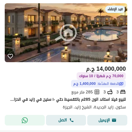
قيد الإنشاء
14,000,000
ج.م
70,000 ج.م شهريًا / 10 سنوات
الدفعة المقدّمة:
1,400,000 ج.م
3
3
285 متر مربع
للبيع فيلا استاند الون 285م بالتقسيط حتي ١٠ سنين في زايد في الحزام الاخضر بجوار مونتين فيو ١٠ دقايق بالظبط من وصله دهشور
سكون، زايد الجديدة، الشيخ زايد، الجيزة
اتصل
الإيميل