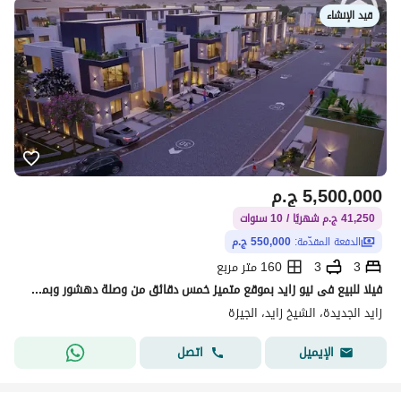
قيد الإنشاء
5,500,000
ج.م
41,250 ج.م شهريًا / 10 سنوات
الدفعة المقدّمة:
550,000 ج.م
3
3
160 متر مربع
فيلا للبيع فى نيو زايد بموقع متميز خمس دقائق من وصلة دهشور وبمقدم 550الف فقط واقساط تصل ل 10 سنين
زايد الجديدة، الشيخ زايد، الجيزة
اتصل
الإيميل