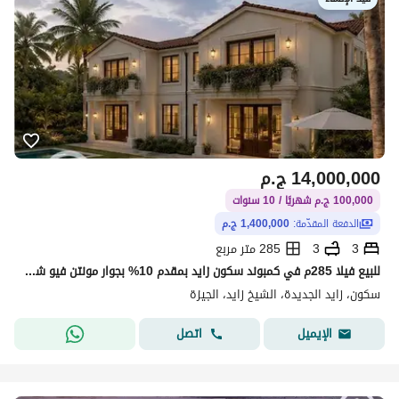
14,000,000
ج.م
100,000 ج.م شهريًا / 10 سنوات
الدفعة المقدّمة:
1,400,000 ج.م
3
3
285 متر مربع
للبيع فيلا 285م في كمبوند سكون زايد بمقدم 10% بجوار مونتن فيو شيل اوت و قريبه من محور 26 يوليو و مطار سفينكس
سكون، زايد الجديدة، الشيخ زايد، الجيزة
اتصل
الإيميل