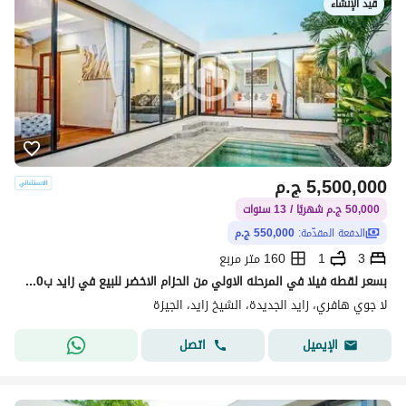
قيد الإنشاء
5,500,000
ج.م
50,000 ج.م شهريًا / 13 سنوات
الدفعة المقدّمة:
550,000 ج.م
3
1
160 متر مربع
بسعر لقطه فيلا في المرحله الاولي من الحزام الاخضر للبيع في زايد ب550 الف مقدم 160م+93م رروف بأرخص قسط شهري
لا جوي هافري، زايد الجديدة، الشيخ زايد، الجيزة
اتصل
الإيميل