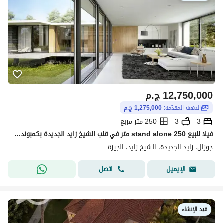
12,750,000
ج.م
الدفعة المقدّمة:
1,275,000 ج.م
3
3
250 متر مربع
فيلا للبيع stand alone 250 متر في قلب الشيخ زايد الجديدة بكمبوند جوزال بموقع استراتيجي قريب من كل المحاور مع مساحات خضراء وبحيرات وتصميم أوروبي راقي
جوزال، زايد الجديدة، الشيخ زايد، الجيزة
اتصل
الإيميل
قيد الإنشاء