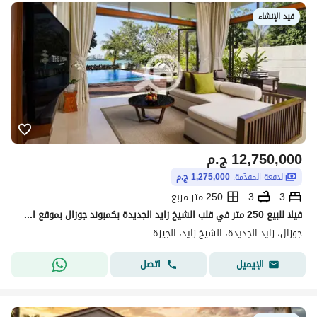
قيد الإنشاء
12,750,000
ج.م
الدفعة المقدّمة:
1,275,000 ج.م
3
3
250 متر مربع
فيلا للبيع 250 متر في قلب الشيخ زايد الجديدة بكمبوند جوزال بموقع استراتيجي قريب من كل المحاور مع مساحات خضراء وبحيرات وتصميم أوروبي راقي
جوزال، زايد الجديدة، الشيخ زايد، الجيزة
اتصل
الإيميل