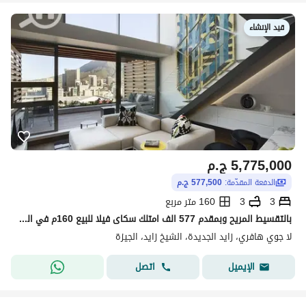
قيد الإنشاء
5,775,000
ج.م
الدفعة المقدّمة:
577,500 ج.م
3
3
160 متر مربع
بالتقسيط المريح وبمقدم 577 الف امتلك سكاى فيلا للبيع 160م في الشيخ زايد في كمبوند لا جوى هافر دقايق من وصله دهشور وسط ارقي الكمبوندات
لا جوي هافري، زايد الجديدة، الشيخ زايد، الجيزة
اتصل
الإيميل