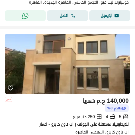
كومباوند ليك فيو، التجمع الخامس، القاهرة الجديدة، القاهرة
اتصل
الإيميل
140,000
ج.م
شهرياً
مقدم 0%
5
4
250 متر مربع
للايجارفيلا مستقلة على الجولف | اب تاون كايرو - اعمار
اب تاون كايرو، المقطم، القاهرة