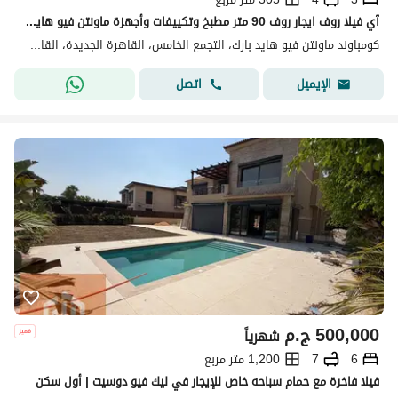
آي فيلا روف ايجار روف 90 متر مطبخ وتكييفات وأجهزة ماونتن فيو هايد بارك Mountain View Hyde Park القاهرة الجديدة 305 متر 3 غرف 4 حمامات
كومباوند ماونتن فيو هايد بارك، التجمع الخامس، القاهرة الجديدة، القاهرة
اتصل
الإيميل
500,000
ج.م
شهرياً
6
7
1,200 متر مربع
فيلا فاخرة مع حمام سباحه خاص للإيجار في ليك فيو دوسيت | أول سكن