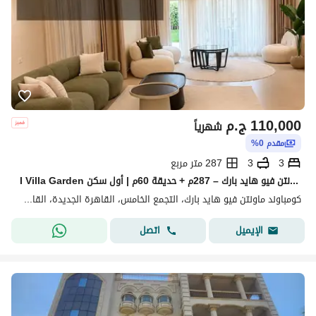
110,000
ج.م
شهرياً
مقدم 0%
3
3
287 متر مربع
I Villa Garden فاخرة للإيجار في ماونتن فيو هايد بارك – 287م + حديقة 60م | أول سكن
كومباوند ماونتن فيو هايد بارك، التجمع الخامس، القاهرة الجديدة، القاهرة
اتصل
الإيميل