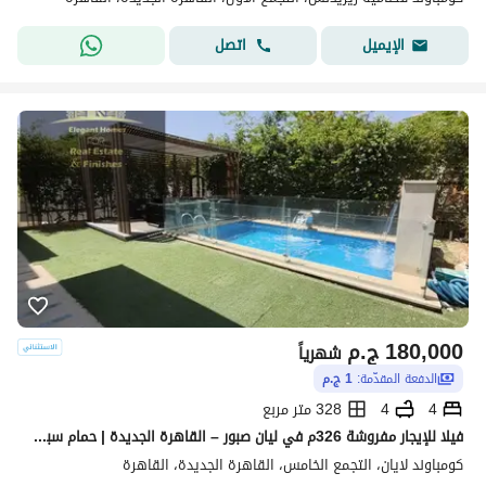
اتصل
الإيميل
180,000
ج.م
شهرياً
الدفعة المقدّمة:
1 ج.م
4
4
328 متر مربع
فيلا للإيجار مفروشة 326م في ليان صبور – القاهرة الجديدة | حمام سباحة
كومباوند لايان، التجمع الخامس، القاهرة الجديدة، القاهرة