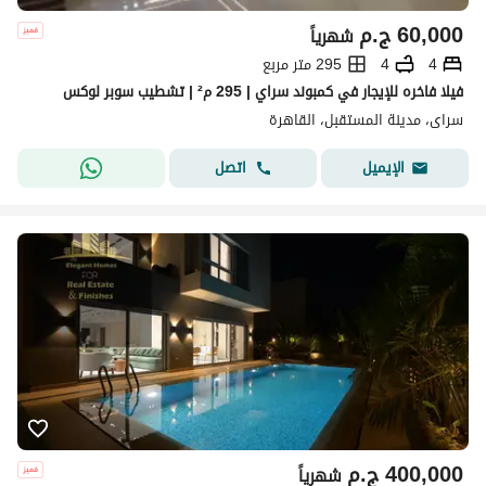
60,000
ج.م
شهرياً
4
4
295 متر مربع
فيلا فاخره للإيجار في كمبوند سراي | 295 م² | تشطيب سوبر لوكس
سراى، مدينة المستقبل، القاهرة
اتصل
الإيميل
400,000
ج.م
شهرياً