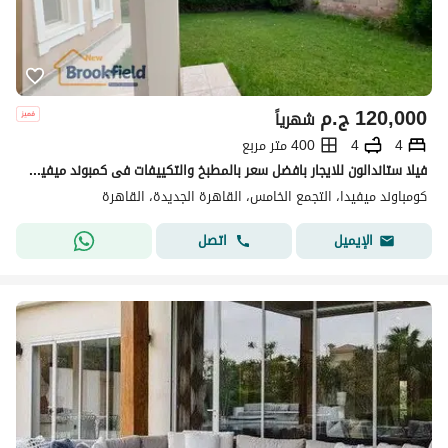
120,000
ج.م
شهرياً
4
4
400 متر مربع
فيلا ستاندالون للايجار بافضل سعر بالمطبخ والتكييفات فى كمبوند ميفيدا Standalone Villa for Rent at the Best Price with Kitchen & ACs in Mivida
كومباوند ميفيدا، التجمع الخامس، القاهرة الجديدة، القاهرة
اتصل
الإيميل