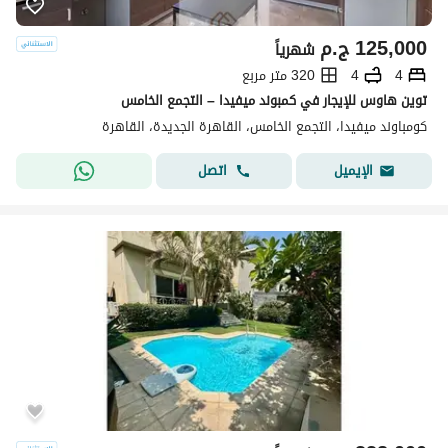
125,000
ج.م
شهرياً
4
4
320 متر مربع
توين هاوس للإيجار في كمبوند ميفيدا – التجمع الخامس
كومباوند ميفيدا، التجمع الخامس، القاهرة الجديدة، القاهرة
اتصل
الإيميل