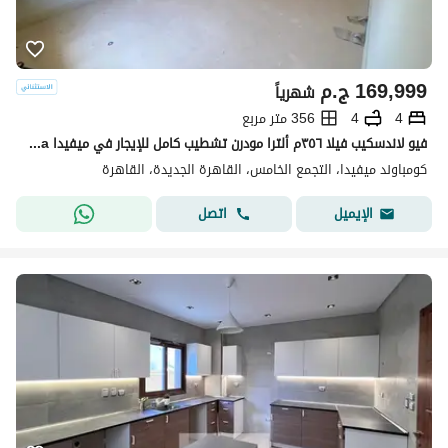
169,999
ج.م
شهرياً
4
4
356 متر مربع
فيو لاندسكيب فيلا ٣٥٦م ألترا مودرن تشطيب كامل للإيجار في ميفيدا Mivida التجمع الخامس بالقرب من الجامعة الأمريكية AUC القاهرة الجديدة New Cairo إعمار
كومباوند ميفيدا، التجمع الخامس، القاهرة الجديدة، القاهرة
اتصل
الإيميل