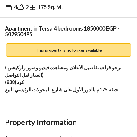
4
2
175 Sq. M.
EGP
1,850,000
Overview
Trends & Indices
Mortgage
N
Apartment in Tersa 4 bedrooms 1850000 EGP -
502950495
This property is no longer available
(نرجو قراءة تفاصيل الأعلان ومشاهدة فيديو وصور ولوكيشن 
العقار قبل التواصل)
كود (838)
شقه 175م بالدور الأول على شارع المحولات الرئيسي للببع
بالدور الأول فوق الأرضي , رخصة وحصة بالأرض ببرج بناء سنة 
2000
علي شارع المحاولات الرئيسي عرضه 40م 
بين شارعي ترسا والثلاثيني علي بعد 5 دقائق مشي محطة المطبعة 
Property Information
عباره عن (4 غرف منهم غرفة مفتوحة علي الريسبشن 