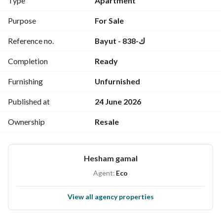
Type
Apartment
وريسبشن قطعتين ومطبخ و2 حمام وتراس علي الرئيسي وبلكونة 
خلفية)
Purpose
For Sale
بها غاز طبيعي وعداد كهرباء وعداد مياه وفون ونت 
Reference no.
Bayut - ك-838
سعر البيع المطلوب / مليون و850 الف جنيه كاش
لا نتعامل في التمويل العقاري 
Completion
Ready
شركة الأهرام للإستثمار والتسويق العقاري
لمشاهدة الفيديو تواصل من خلال الواتساب(
Furnishing
Unfurnished
) أو (واتساب فقط 
View Contact Detail
View Contact Detail
)
Published at
24 June 2026
Ownership
Resale
Hesham gamal
Agent:
Eco
View all agency properties