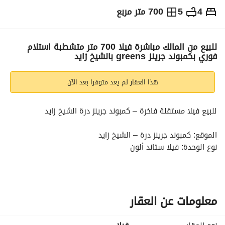
4
5
700 متر مربع
ج.م
29,999,999
التفاصيل
الاتجاهات والمؤشرات
رهن عقاري
الا
للبيع من المالك مباشرة فيلا 700 متر متشطبة استلام
فوري بكمبوند جرينز greens بالشيخ زايد
هذا العقار لم يعد متوفرا بعد الآن
للبيع فيلا مستقلة فاخرة – كمبوند جرينز درة الشيخ زايد
الموقع: كمبوند جرينز درة – الشيخ زايد
نوع الوحدة: فيلا ستاند ألون
الحالة: تشطيب كامل سوبر لوكس
مساحة الأرض: 700 متر
مساحة المباني: 400 متر
معلومات عن العقار
4 غرف نوم