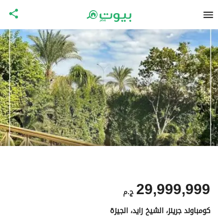
29,999,999
ج.م
كومباوند جرينز، الشيخ زايد، الجيزة