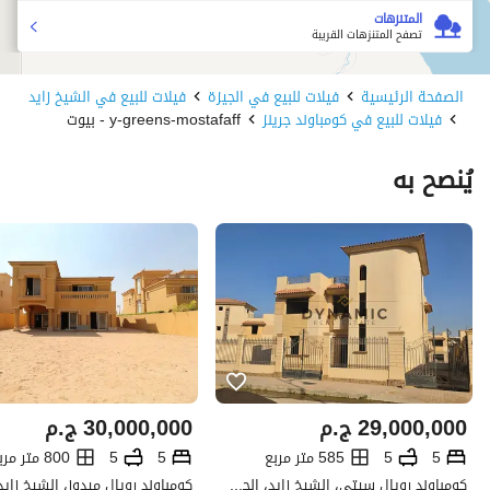
المتنزهات
تصفح المتنزهات القريبة
الصفحة الرئيسية
فيلات للبيع في الجيزة
فيلات للبيع في الشيخ زايد
فيلات للبيع في كومباوند جرينز
y-greens-mostafaff - بيوت
يُنصح به
29,000,000
ج.م
30,000,000
ج.م
5
5
585 متر مربع
5
5
800 متر مربع
كومباوند رويال سيتي، الشيخ زايد، الجيزة